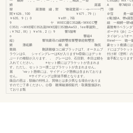
一 ’糠鱒 ．。。一．．一．。。一．．＿糊講＿一塑
C352購｝WX・C
鱒 羅霧
A 華7嶋
辮 羅灘雛 繍，禦 ’鞭蔵驚羅一・−v−一一一門
《獅 ￥
闇￥626，100 ￥671，79｛）
＠窪 勇一繍
￥635、9｛）0 ￥e81，7蒔
c葡2癖A、轡
9 ヤ WXEC羅C352綱パWX∈C璽
細 一糊鱒一騨x藪
C353｝ぺWXE曜C352L顯lWXE躍C353飾Aw53，1ee畢蹴勲＿
霧難奪l1ベラン
↓￥762，IX｝｝￥e16，2｛）9 響5舗奪
ポーチli《jb］
o 響磁4
タイijv’シュ1
縦｝ 響鴇嚢尋の綴欝璽痙響璽肇鐙郵璽慧
llIewI一一
鰍 灘砥麟 糊、鋤 鞠筑
豪セット癒旙には
難鵜 翻講雛穆コに縁ブラックはT、オータムブ
ドにはブラケッ
ラウンはG、 シャイングレーはKが入りますtv⑫薩にはデッキ
付け材《塗料〉
ぶ一ドの種額が入ります、， グレーはG、石目劉、本目は鰭を
途手配となります
入れてください。 ※セット醗にはブラケットが含まれま
す。ただし、セットコー撲こはブラケットが含まれません。
麗 ’vaット懸穣には、サイディング懸務は含まれておりま
せん。 ※サイディングは劉途手醗となります。
薩品の琶は．額融の特牲上、巽物とは多少異なる場合がありま
すのでご了承ください。㊧⑬ 雛瀦融瀬税駈代・取騰盤舗訴れ
ておりま甑