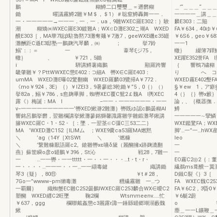
鵬 糊鱒二口璽璽＿＝遡欝糊
＿’“＿＿＿“＿
鋤 曜議霧鱒2雛￥M＄，＄1）＃聡窒鱒轟舞一一．
一一一一＿講＿＿ 
一・一一一一一→一一一．一．一．ua，9雛WXEC羅E302：｝験
麟E303：二陥 W
潮 糊矯㈱WXEC羅E30鍍難A；WX∈D灘E302こ瑚A WXED
FA￥634，40ゆ
醗E303［，MA華7聡β駐魯黙73灘奪麺￥7激7，geeWXE磯ε35罎
￥6S6，geo￥6
灘酬距C遜E3邸塾一鵬麹汽琴麟，㈱ ； 挙7鈴
一一1 ￥69
鰯’：：＝ 一 葦琴ξジ75，
轍｝ 綴簿7鐸鱒
轍｝ 、 ￥721，5鋤
XE躍E352誉F
i 騨講鱒薯織鵬 顯羅跨響
｛ 響
畿肇雛￥？PttWWXEC懲E402：⊃細A 轡X∈C羅E403：
り へ コWXEG
umMA WXED灘E曝02驚翻幽 WXED羅麟03鷺掃A￥772．
WXED霧E402墾F
《mo￥924，3E｝｛）￥IZEI3，9暑蓼総3乾鋤￥”5，0｛）（）
§￥ew 1，ア癖
挙82a，鰯￥786，s愈麹畢脚，蜘轡XEC覆C鴛2￡魏A l輿XEC
4（｝｛｝轡x籔｝
露《）梅誕：MA l −一一・一一一一一一・一一
論，、｛概器撫
v−一一一一一一一一一一’轡XED鰍瀞2難灘｝轡既ゆ認c鵬曇糊Al
鱒 紹讐
響銘呂鵬挙欝，翌雛欄講挙鰍灘蓼銘獅馨識露雛学雛鍛灘琴鍬講
一一一一一
籐WXEC羅C・1・52・［：墜．一翌茎∈C彊C三53二二｝
WXE鑑驚FA
MA ’WXED灘C152［ILIMム ；WXE9嚢ca53羅MA燃黙
脚’…一”一…hW
＼ ’ag（14Y［XtSWt ＼ ’燃糠
leo ￥43
＼ ’繋難糠厭語羅c2。鎗雛轡xε嚥δ黛（麗醐擁x跡麹漉翻
一 
燕｝蘇筐瞬o彦o罎鵬￥396，St沁 戦28，7雛一
一 ￥tl2
一 …一一轡・一一ttttt・一・・一・・・…t・t・r・
EO霧C2◎2｛：
一・・・・…一一一・・一…一一纈毒鍵 織講鋤
繊鵜ms葺醗︸翼灘
琴3｛疑｝，80⑪ ￥t＃28，
D鐵C裂《｝3［ 
7Go一”wwww−pm獺毒灘 糎繊霧雛 一…つ
FA WXEC魏C25
一覇爾｝ 織蜘蟹EC雛C252曇鵬lWXEC羅C253麟合WX∈曖C2
FA￥6C2，3昏0
塑醐 WXED纒C2旺墜 鞠2欄 Wtsmmeenv……忙
￥6艇2蔚
￥637，ggg 欄聯戴姦懲c3麗露r諏一錘縣罎郷瑚溺藪魏
o ￥6鉱1
鰍
塵＿一一L鑛