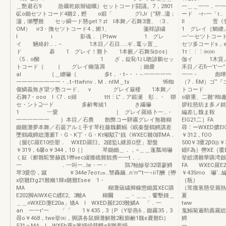
＿艶避石9 急礪乾銀辮磁蠣｝セットコード闘議。7，2801
一＿＿一一．
砿o鋤セツトコード4雛2，鰹 o鍛「 グIJr｛”騨…瀟；
ード −r−
瀟，獺璽難 セッ瞬一ド懸get？zl l本舞／石舞3灘、〈3．
ll 雪《
OM） ir3・撫セツトコード4，鰍1、 箋韓諺繍
1 グレイ｛鯛纏／礁糊礫
l i 影魂．［Ptww 1 グレ
一’一セツトコー
イ 魎絡針…．− 1木目／石目……ギ…竃ッ置＿
セツ多コー
ド 碁 1 グレイ！難卜 1本籔／石舞5ゆos｝
1τ⋮⋮⋮㈱㈱
《5．o醐 1 ざ，錠恥1≧L吻諺鵬セッ
伽イ 1木賃／
トコード｛ ｛ グレイ幽蒲凋 ；鋤嚢
禾目／石fi一’t’
al ｛＿纏嚇｛ 多t．・t−・・∼一一一一一
一一・ 彪曄認
一一一一一一一一・…t−ttwhnv．M．ntM＿tx 9fi蜘
（7．fiM）ゴ
傷鱗義無ぎ望ツ塾コード、 v グレイ簸楼 1本舞／
トコード グ
石舞7・ooo l《7．o婦 ttt⋮L”．ア鍛瀬 彰．・ 聯
o癖重、二雛’l
セ・ント⊇一ド 多齢奪綾1 き繊嚇
拶柱慈紡ま多メ銘
1 ︸愛 ［ グレイ羅絡卜一…・
編差し魏ま鞍 
一一一一一一 ｝本目／石農 飽弊コー騨霧グレイ無雛糊
ElG21二］FA W
鋤雛灘夢本舞／石曇アルミ手す琴柱藤魏麟鰯《眠秦盤鶴鱒講差
尋⋮ーWXED膿E
墜鶴織鱒総灘澱T・G・K丁・G・Kτ噸駁㍗銭《WXEC雛0鐸MA．
￥312，fOO
｛腿ξC羅E10些塑． WXED羅臼。2鑓監L継原Ω壁」塑盤
500￥3重2β0◎
￥319，6馨o￥344，10｛］ 琴鋤鋤＿．，÷＿＿蓬瓢塒嚇
罎F為｝轡XE｛覆
く鉦《癬難駝警赫践1轡xec綴搬礁難観携一一t．．
挙総湧雛華購湾劔鞭
一 ．一叫一…le・一・ 鶏7軸鰺挙32環蓼鱒
FA WXEC羅E2
琴3愛⑪，蹴 ￥344e7eoτ㎝…讐轟繭…n’rr”’t一÷iiT酬｛轡
￥435mo 嚇‘
x窃雛Etg21難幽1輝x雛難Esee 1・
｛瓶｝ 
MA 糊灘薙繍脚糠懲鋤翼XEC購
｛茸撒葱懸登麗熱
E202脚AlWX∈C纒E2。3離A 糊爾 ＿・＿＿．饗墾鍾＿
夏 
＿＿≡WXED灘E20a」矯A l WXED麗E203難鱗A 「．一
tww I V
an 一一r’一 「「 1￥435，3［P（Y挙燕6，鋤霧35，3
蒐鰯菊遍勲薦霧総
尋o￥468，twe挙㈱，脚講各鼠獅灘解難2毅膨鹸1魏ε嚢難Ei｝
鱒 顯矯
531＝MA l WXEb霧ε簾罎繰彗醸εB雛薦罎