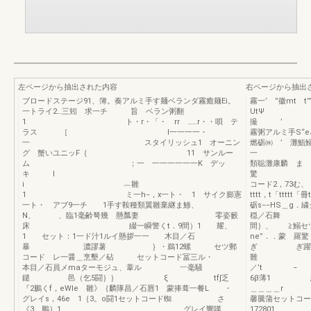
左ページから抽出された内容
右ページから抽出
ブロードステージ91、簿。奏アルミ手す麺ベランダ霧癒麺Ei。
霧一’ ”徽mt t’
一トライ2…三矧 求一チ 旨 ベラン粥翻
U
1 ト・r・「・ rr ……r・・唄 テ
撮 ’
ラス ［ I一一一一・
霧粥アルミ手S“
一 スタイリッシュ1 オーニン
燃砺㈱ ’ 灘
グ 蟹いユニッF｛ 11 サンルー
一 ＿ ．
ム ；一 一一一一一一K デッ
類聡灘康麟 ま 
キ l
驚 11β2
i ︷雛
コード2，73む
1 ミ一h−，x一ト・ 1 サイク膨憲
tttt，t「ttt
一ト・ アブ9一チ 1手す鞍種類翼雛棄継ま鯵、
砺s−−HS＿g
N、 、臨1毫齢弩幾 懸瓢妻 零姿籔
穏／石舞
床 綴一瞬警くt．9間）1 耀、
間｝、 ≧鰯
1 セット：1一ド汁1ルイ懸拶一一 木目／石
ne”．．蒙 羅驚
暴 濃謬薯 ｝・鵜12螺 セツ郵
ぎ ぎ躍 グ
コード レ一醤＿烹墾／砧 セットコード冨三ル・
難 15・4
本目／石員メmaターモジュ、葦ル ︸毫騒
／’t − ｛
鑓 邑（乞5闘｝｝ ξ tf∫乏
6β薄1 ま《
『2鵬くf，eWle 雛》｛麟隊昌／石唇1 蒙捧葺一餐L ・
＿＿＿＿r グレイ
グレイs，46e 1｛3。o闘1セットコード蜘 さ
馨騰蒲セ
《3。鵬｝1 グレイ響嘆＿＿
172801