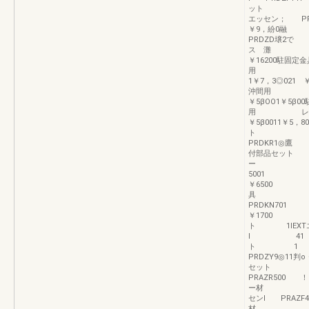
ット ＿
エッセン； P
￥9，紛0融
PRDZD壌2で 
ス 灘 1・・
￥16200
用 身ヤイ
1￥7，3◎0
沖間用 レヤ
￥5βOO1￥
用 レヤイン
￥5β0011￥5，
ト ｝
PRDKR1◎鷹
付部品セ
ー …而P
50
￥650
具 「段
PRDKN
￥1700 
ト 1lEXT
l 41 緊
ト 1 
PRDZY9◎11
セット 
PRAZR50
ー材 ｝
センl PRAZF
材 