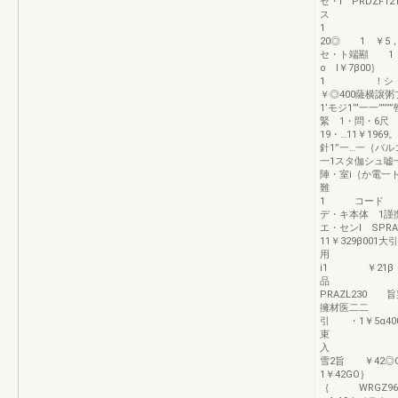
セ・l PRDZF1
ス 1柱
1 ｛シャ
20◎ 1 ￥5
セ・ト端顯 
o l￥7β00
1 ！シ・イ・
￥◎400薩横譲
1’モジ1’”一一’
緊 1・問・6尺 
19・…11￥19
針1”一…一｛バル
一1スタ伽シュ嘘
陣・室i｛か電一
難 ｝ 
1 コード 
デ・キ本体 1
エ・センl SP
11￥329
用 1 
i1 ￥21β・
品 
PRAZL230
擁材医二二 τ
引 ・1￥5α40
束
入 ；
雪2旨 ￥
1￥
｛ WRGZ96