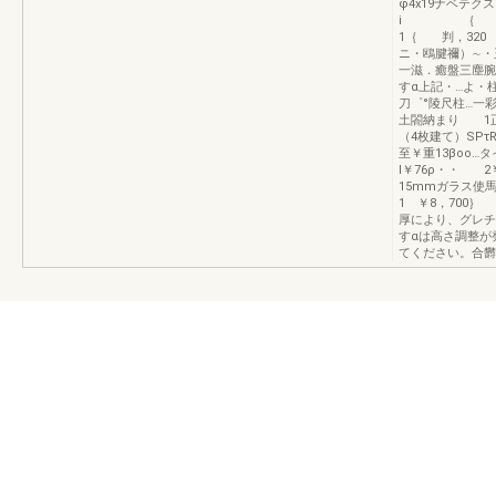
φ4x
i ｛ Y丁
1｛ 
ニ・鴎腱禰）∼・
一滋．癒盤三塵腕
すα上記・…よ・柱
刀゜°陵尺柱…一
土閤納まり
（4枚建て）S
至￥重13βoo…
l￥76ρ・・
15mm
1 ￥8，70
厚により、グレチ
すαは高さ調整が
てください。合欝￥9