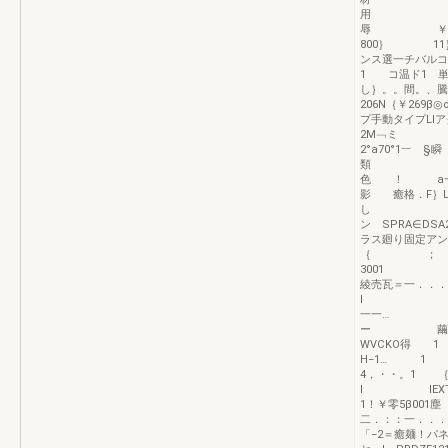
用 ｝EXT
辱 ￥9
800｝ 11｝
ンス選一チバルコ
1 コ温ド1 単
し｝。。間。、騰
206N｛￥269β
プ手動タイプLl
2M﹁ミ iレ
2°a70°1︸ §
類 i−
色 ！ a一
影 癒格．F｝
し ；2，0
ン SPRA∈DSA
ラス廻り
｛ ； PR
3001 ￥1
綾売瓦＝一．．．
l lシv
一一… 
ー 繭樋付
WVCKO得 
H−1… 1 ｝
4，・・。1 
l lEXTエ・
1！￥零5β00
二．：：一．．．
「−2＝癒麺！