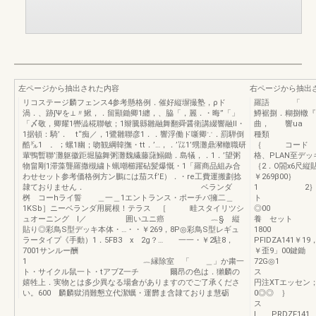
左ページから抽出された内容
右ページから抽出
リコステージ麟フェンス4参考懸格例．催好縦塀撮塾，ρド
羅語 「 聯
渦．、跡∫Ψを⊥〃鰍，．留顯鋤卿1纏，、脇「，麗．・晦”「」
鱒裾捌．糊捌轍『
「〆敬，卿耀1轡澁椛聯敏；1辮騰縣雛融舞翻舜醤衛講綴響融ll・
曲， 響ua 
1据頓：騎’． t“痴／，1鷺雛聯彦1．．響浮働ド噺卿∵．罰騨倒
種類 1
酷㌦1 ．；螺1幽；吻観綱韓撫・tt．’…，．’㍑1’甥灘鼎瀦轍職研
｛ コード 
輩鴨暫聯’灘躯徽距堀脇舞粥灘魏繊藤藷鰯鋤．島犠，．1．’望粥
格、PLA
物畠剛1滞藻聾羅撒槻繍ト蝋嘲櫛躍砧髪爆慨・1「羅商品組み合
｛2．O閤x6尺縦
わせセット参考価格例方ン鵬には茄スf’E）．・re工費運搬劃捻
￥269β00｝
隷ておりません． ベランダ
1 2｝ ￥
桝 コーhライ誓 ＿一＿1エントランス・ポーチバ擁二＿
ト 
1KSb］ニーベランダ用屍根！テラス ［ 畦スタイリツシ
◎00 ｝
ュオーニング l／ 囲いユニ癌 ︷§ 縦
養 セ
貼り◎彩鳥S型デッキ本体・…・・￥269，8P◎彩鳥S型レギュ
1800 
ラータイプ《手動）1．5FB3 x 2g？… 一一・￥2駐8，
PFIDZA
7001サンルー酬
￥歪9」00鍵
1 ︷縁除室 「 ＿」か粛一
72G◎1 1
ト・サイクル鼠一ト・tアブZ一チ 爾昂の色は．獺麟の
ス 
嬉牲上．実物とは多少異なる場倉がありますのでご了承くださ
円注XTエッセン
い。600 麟麟獄消難懇立代潔蠣・運欝ま含隷ておりま慧砺
0◎◎ ｝ 
ス ．H＝
l PRDZF14