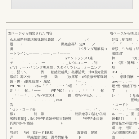
左ページから抽出された内容
右ページから抽出
ぬれ縁懸翻灘講響魏麟暁麟罐，／ バ
砂姦．馳加母，．
厩 ） ． ．懸難察轟f・滋tt ／
「・「． ’．’
勇 1ベランダ絹簾易コ
薩漿、㍉㍉鰯｛3
ートライン…一一一．一一．一「一一一
濁嬬
→ §エントランス1雇一
舞 1
チ i ．．．．一 ．＿tバルコニー．．詞
τ・《藁・誕8蝦・
s“V］：一・ベランダ馬屋観；スタイリツシュ：オーニング
駁 ．．1WP
ミ、暫＼＼ 欝 輻纏総編尺｝雛鍬諺尺）簿8灘簿董薦
061
巌鍛》舞区分 セ蟹 麺 ｛族露耀・τ燈駁薮轡耀曝嘱
r、 忽肚佃酬 
露・轡・τ骸駁藝耀・τ蟻駁 「一．、
goo一．．一 
WPPlO31．．．榔w「「「……．一r「r曜…「…「「 ．． ．．
鷺7轡P鋼纏丁轡P
距「「「r曜…「一一 WPPlO4：：：．．「「「「「rr曜
丁 ｝
「「「一「．．．WPP重051、 曲．囁WPP犯6、．．
レ ’ ｝§
「 ．．．．．1，850
F 巨戦鍼7懸
トコードト 内巾内
1セットコード冊 …「 一．｛1．
「へ．．「一一闇
欄） 籠 馨 ．．．総鼠轍享77講む◎期
ル．一．＿1優 態
9β鞍奪鴇§，5の9轡PP絡罎轡卿重5尋難 ’F轡PP歪銀難
難4鑓51 ｝〈
円剛”轡PP播罎 F
轡誓恥25尋難τ
≡
綴 考、5澗‘ 
彗羅｝ F嗣 1罐一ド1臓鴛 海襲織，蟹簿
のの閣東悶翫
戸 琴繊蟹欝灘総，講琴欝解藩 ド
曲．．．． WPP