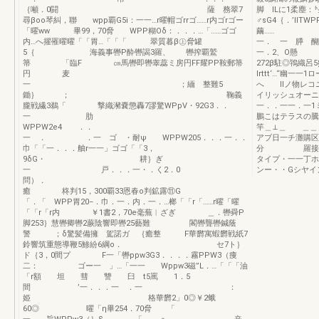
｛噸．0闘 薩 務翠7
脚 ILに
尋βoo琴糾，聯 wpp覇G5i：一一…r曜帽ゴrrゴ……r内ゴrゴー
♂sG4｛．’llTW
「曜ww 畢99，70脅 WPP糊Oδ：．．．…「……ゴゴ
繭…… 、9
内…へ擢罹曜曜「「胃…「「「 翠質暮β㊤脅罐
一． 一 膵 醐
5｛ 海義事轡P酔轡謁3羅、 轡搾覇鷲
一．2、O
箒 「臨F ㎝馬轡即轡睾蕊ミ房円FF耀PP鞍郵箒
272β駐◎鴇織呂
円 麦
lrttt‘…‘‘
一 ；緬 整難5
へ llノ物レコ
鋤｝ ； 鞠義
イリッシュオーニ
朧戦繊3鵜「 撃織瀦嚢懲轟7謬驚WPpV・92G3．．
一．．一一．一1
一 肋
鵬こはテラスの騰
WPPW2e4 ．．
竿＿⊥＿ ＿＿＿
一 ． ．一 ゴ ・耐ψ WPPW205．．．一．．
アブ日一チ灘購区
巾「「一．．．舳r一一」ゴゴ「「3，
分 羅接続タイ
9δG・ 耕｝ぎ
タイプ・一一丁ホ
一 戸．．．一・．く2．0
ンー・・Gシヤイン
問）．
癒 柊判15，300覇33恩春o判鉱露⑪G
「．「 WPP胃20−．巾．一．内．一．…榔「「r「……r曜「曜
「「r「r内 ￥1書2，70e毫蕪︳ざぎ ＿．轡舜P
脚253｝慧轡卿轡2蕨陰響即轡25藝難 閣轡聾轡鍼蔭
警 ；δ驚髪備擁 駕諾ガ ｛癒整 F華欝寓蝦欝戦紙7
鈴響筑重態導鞭5鯵紛6綱o． セ7ト｝
ド｛3，0間プ F一「轡ppw3G3．．．．霧PPW3（痩
二： ゴー一 」…「一一 Wppw3磁”L．…「「「油
「r額 坦 彗 讐 臼 t5罵 1．5
間 ’一．．．一 ．一 ：
姫 格華欝2」0◎￥2蛾
60◎ 曜「η畢254．70脅 「