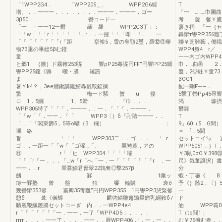
「1WPP2G4． 「WPP205＿、 WPP2G6綜
T ．ゴWP
噌、．．一一一．．．．．．．．一一一．一一一．ゴー
「一 ………巾圃曲
3β50 轡コード一
考 薩 馨￥鷹5
「一 ・一一12一囎 緬 馨 WPP2G3丁：：
蓼き祠 「一｛セ
「「w「「「r「「「「「「…r．．一擢「「「即「「… 一
轟辮τ轡PP356
「「「「「「「「r「距 挙裕5，雪の奪顎2璽，羅⑫⑪華
聯￥芝難藝，働職
物7β垂の畢総5βむ鐙
WPP4身4 r
量
一一内ゴ内WPP
と郷1 ｛搬｝ド霧鞭253諜 響ρP25毒諜円FF”円響PP25罎
巾．…曲邑 2．
轡PP25鑓《縣 畷・騰 羅諮
盤，2◎駐￥量7
ま
β
薯￥k4？，3ee纏鍬講雛鯖轟雛鞍鉱撰
配一剛F∼∼． 
驚 梅一ド騒 蟹 u 侵
5繋丁轡Pρ45
ロ 1．5綱 1、5鷲 『巾．．．
渇 壕摂舞マ灘
WPP305特了「「「．一一一．．一．「「「．一一一．
欝舞 ；、
「「w「「．一一．「「 WPP3〔｝δ『卍階一一一．．
T 「 ρ内
「．「「閣東欝5，5等o囁｛3．欄） ：
9」60（5．G問
囑 絡
＝ f，5
旨 「「「「 WPP303二．．ゴ…．．……「…r
セットコイ㍉… 
ゴ．．一距一「「w「「ゴ曜…「、 翠袴暮，アの
WPP5051．
⑪ r「「ヒ WPP304「「「「曜
￥3鼠0σO￥
「「「r「一．．．「…w「r「へ「一．一「「「「「「「r ．一
尺》気董譲択｝書
一一．．r 翠醤鱗君脅翠22鶉奪◎撃257β
分 F 
劔 罫 1彙ッ
蝦・丁嚇《 8
簿一罫塾 曾 盤 独 饗 輪購 衰∂
予《｝骸
幾轡辮353馨 霧卿35毒難”円円WPP355 1円轡PP3憩繋馨
一 
憩δ 葺《儀輝 麟啓鱗雛趨矯畢欝乳鰯鞍δ7
ド 一一 WP
麟麗鞭繊叢騰セットコーぎ 内．．一WPP4e4
油 WPP覇04雛
r「「「「「「「一．一一．一了「WPP4D5：．．．．
T（to闘1；
rrrr．．．．一一了．．．．一一．．唇WPP406．’．一．一．．
む￥76擁む春．