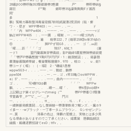
一．．旨WPPw3（｝§．．………「…．…へ………………… 辛
28霧βOO轡呼鞠353聾郷勝轡3懇嚢 戸” 轡即轡鋳§
羅巨 F””剛 郷即轡35§蒙剛剛剛Fド麗西
悶‘
多 1
鵬｝冤蜷ガ轟鞍盤鴻毒簸迎餓7鈴戦紙蹴灘2窯涯鈴｛聡・癬
ワ・・壁ぎ WPP轡403：一．一一．．一． ド
「「「内 WPPw404．．一一一．一．．一一．．．一一一rゴ
触占WPPW405 ：．一一圃 」曜耐．一．一一r曜ゴ内内．
一．．．…「「一一．遍 格華222，7｛矯翠258⑳o単316βの
⑪ 「 脚PPず弱Gδ，．．．一 ゴ「…㎜距
「曜………距「「「「ゴ 鴇57，60む1 ｛簾
一ド1 盟円蘭霧舞穿轡薦鋭」影P鋤緯5鷹鴛轡陣轡嬉鋭鷺
「「’轡芦P轡轟懇難”F剛F円F円円F・1：鋤潔鯉認；，、籍蓼懸
嚢灘鰺霧魏鱒華鍵，餐簸響毅雛雛9，970 。轄ロ 、 u．鉗1
轡コードく蟷）：｛・5闘 2・°磯磁1愚整
wppw5G3−r．．．．一一．一．難総，鵬轡
ppw504 ．．．一．一．ゴ．r琴33亀◎σoWPPW．
a）5”．一一．．．．．．一一」曲内一一一一一．．「ゴ
ゴ．． 写4酵92ゆ麟 「「「’ WPPw
鵬、．．．一一一…．． …晒一……曜「． 轡6雪βoゆ騨※
上記驕はデ麻イがグレーのmaig（’“’ 轡PP轡蓄◎3聾藩
雫驚轟雫＿P”””L”＿一’…＿P 門川
一、，．．．．．．．、tt＿．．．．．．tL．．F．．．．・．
一纏舞籔発醗藁闘……なし蟹錘鯵一轡灘肇麩発フ離ンズ…・臓ホ9
イ多一・−wブラック・一丁孝一タムプラウン… Gシやぜングシ
ー…翼 濤暴の色は、簿麟の鷲艘上、実物とは多少異
なる壌倉がありますのでご了承ください。嬬鷹黛 懸鵬臨鰻説
緬餓・戴磯遅欝招隷てesD；ttfv，，