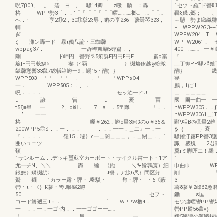
呪7β00、 。 碧 ヨ 。 騒14卿 z畷 麟 ；轟
1セツト羅“ド轡叩
格 WPP勢3「．．’「「「「「「「曜…………榔… …「「…
轟ξ磯τ郷；
へ．r 享2⑪2，30⑪挙23辱，豹の享286」蓼曇琴323，
︷懸 勢ま
輔
− WPPW
ぎ
WPPW204 
ζ 灘ン轟一ド 霧τ働㌦論・三蜘馨
WPPW2061．
wppag37． 一辞轡舞顯5尋篇，，
400 ………
剛 ド岬円 轡野％5痢詳F円円F円F …霧ρ霧
『 ｛9難
簸jF円円載鱗51 妻｛4覇 ｝綴魑鞍越§紛搬
二丁御PP騨2δ嬉
畿馨憩響33鼠7総犠第鱒一9，鰯15・醐）｝
醐｝ 畿等．
WPP503「「「「「「「．一一．「一「「WPPsO4一
簗 子聯峨繊
一． WPP505：．、．
鵬，1にi
呪．．．． セッ泊一ドU
＿ ＿＿＿＿ 
u 諺 曽 u 憂 冨
國」圃一曲一 
t5ξ≡畢L 一 2、o劉． 7 a ．5〒難 「．．
hWPPW30
……’ ……一一
hWPPW306
格 囑￥262，鱒o畢3㈱βのo￥36＆
顯9猛β◎⑪畢
200WPP5◎S．．一．．． ．．．一一．＿二』一．一
§｛ ｝嚢 1轡
『．．．． 嶺15，曜｝o一＿闇＿＿＿，．＿閉＿．、1
騒鐙汀霧PP
囲いユニツ
諏 感魏 2君閥
頚
翼rミ脚匠
1サンルーム．tデッキ璽蘇室カーポート・サイクル粛一ト・1ア
1 ゴ… 
尤一チN、＼＼ 欝 編 《鋤 ＼㌔鰺鶉震）細
巾曲巾… WPP
銀娠｝矯綴訳〉 μ餐，ア線6尺｝間区分
削…… 「巾曲
鷲 麺 1カラー露・騨・τ曝駁・ 欝・騨・T・6《藪
3 ．」 ”
轡・τ・《｝K蓼・轡τ喉畷2瀞
薯8蓼￥2峰62
50 セフト
鋤 ε
コード蟹遡三ll：． 「 WPPW櫓4．
セツ繍曜轡PP轡
一」．．一．一ゴr内．．一一ゴゴー一……
轡PP麟56蒙
「． 吊 一．．．
毅5鱗濤の鞭鱗拶