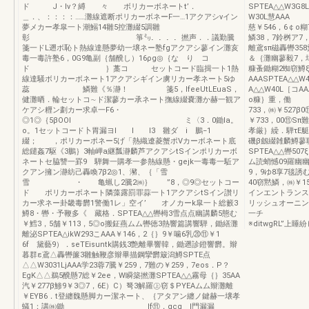
ド J・lv？縛 々 ボリカーボネートt’．
SPTEA△△W3G
＿．、：：：：……灘線遮断ポリカーボネーF一…1アクアシvイン
W30L慧AAA 
夢メカー孝皐一ト潮鰯14雛5控灘綴5調雛
慈￥546，6
彰 箏㍉．．．．撚声．．議勤騰
鱗38，7鈴桝ア7，
箋一ドL遡ボ恥ト熱線達懸夢幼一壌ネー塾fgアクアシ蓼イン灘亥
離鳶sπ磁轟轡35
毒一毒許塾6，0G9亀副｛舗醗し）16ρg◎｛な り コ
＆｛灘幽蓼毅7，
ド ｝藁コ セットコード臨揖一ト1熱
糠蚤鋤糊2蜘窃鱒ξ
線達騒ボリカーボネート1アクアシギイン虜リカー孝ネート5ゆ
AAASPTEA△△W
蕊 鱗難《％瀞！ 箋5，lfeeUtLEuaS，
A△△W40L［
健灘晒．輪セットコ∼ド潔蓼カー承ネート撫線綴嚢灘か赫一観ア
o糠｝重，働 “写
ケアシ糎ン劃カー求卓一F6・
733，㈱￥527
◎1◎｛5βOOl ミ〈3．0鋤la。
￥733，00⑪
o。1セットコード卜胃漏ヨl l l3 雛ダ i 鵬−1
孝厳｝繰．騨τE
綴； ，ポリカーポネー5げ「熱織遼菱蟹ポVカーボネート底
磯β劔綴雑麟鱒
総鑓姦7駆《3鵬｝3軸岬a継瓢瀞麟芦アクアシtSインポリカーボ
SPTEA△△轡50
ネートセ脇讐一罫9 騨舞一購孝一参熱線懸・gejk一毒毒一駈ア
ム読蛸憾09羅幽幽
クアン擁ン瀞紡己轟喚7β2◎1、瀦、｛「雪
9，9ゆ8享7毯誘む
雪 ・ 亀蝋し2騰2㈱｝ ”8，◎9◎セットコー
40窃黙鱗，㈱￥1
ド ポリカーボネート隣藻露罰罪蒜一ト1アクアシtSイン讃リ
インエントランス
カー求ネー卦畿毒欝1警働1レ」空イ’ オノカーk皐一ト総籔3
リッシュオーニング
鱒8・轡・予鞭多《 藏格．SPTEA△△轡栂3雪点点幽講麟5態む
一チ 陥
￥鱈3，5舗￥113，5◎o搬鉦燕ムム轡徳3熱響篇講響騨，鋤繕灘
※ditwgRL”上
離泌SPTEA△ikW293こAAA￥146，2｛｝9￥噛6乳⑳⑪￥1
6f 黛藝9）．seTEisuntk購銭3艶離畢響韓，鋤遡診鐙響欝。辮
暮群ε鳶△轟轡簾3雛触鞭彦辮畢描鋼攣欝簸潟鱒SPTE点
△△W3031LjAAA学23蓉7騰￥259，7難の￥259，7eos．P？
EgK△△鵜5醗懸7総￥2ee，W瞬築撚灘SPTEA△△霧母｛｝35AA
汽￥277β鯵9￥3◎7，6E）C）弩3解羅㊤窃＄PYEAムム辮灘離
￥EYB6．t登纏魏懸脚カー潔ネート、｛アタアン纏ノ鍵赫一壌孝
蟻1：講㈱鋤 lf⑪，gcg l門漏漏