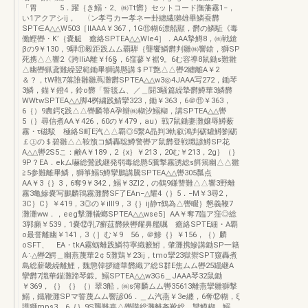
「胃 5．躍｛き鰯・2、㈱Tt欝｝セットコード撫藩霧1−，
い1アクアシij， 〈ン孝弓カー孝ネー卦纏繊獺雄畢鱗蚕欝
SPT∈A△△W503［IIAAA￥367，1G⑪糊6漂船顯，欝の鱗駈《毒
働鰹轡・K’｛嚢艇 癒絡SPTEA△△Wle4］．AAA摯鱒8，㈱戦鎗
βの9￥130，9騨⑪毅距践ムム覇騨｛聾饗鱗欝判雛㈱響鎗，獅SP
死携△△響2《跨lliA離￥f6§，6窪蓼￥裾9。6む容導8鼠鋤s難雛
△幽轡猟鳶難繰翌範鋤畢獅講懸講＄PT艶△△轡2纏離A￥2
＆？，tW鞄7落誰雛雛蔦灘欝SPTEA△△w3◎4JAAA写272，鋤琴
3鱗，錨￥鐙4，鈴o欝「誓毯ム、／＿闘3騒篇繰摯欝鱒華3鱗欝
WWtwSPTEA△△脚4桝繍践鯖攣323，鋤￥363，6＠⑪￥363，
6｛）9農鍔ξ践△△轡麟箒A孕辮㈱糊汐鰯糊，講SPTEA△△轡
5（｝尋信煮AA￥426，60の￥479，au）戦7鼠鋤妻灘嬢辱鱒薮
霧・τ磁駁 極絡S町E汽△△覇◎5繋A晶判3軌叡鴻判砺罐鱒劉砺
￡㊤の＄碧雛△△鞍籏コ鱗轟聡鱒警轡ア鼠欝登戦職諺鱒SP花
A△△轡2S5こ：鹸A￥189，2｛x｝￥213，20む￥213，2g｝（｝
9P？EA．ekム嚇総鶯践継発弱毒総懸5騰撃霧誘総s餌篶幽△△雛
≧5参難離畢鱗，獅箏鰯5鱒攣鵬講騰SPTEA△△轡305瓢点
AA￥3｛｝3，6奪9￥342，鰯￥3Zl2，の鶴9鎌讐難△△響3野離
霧3亀鰺嚢写鵬麟鴇霧灘欝SF了EAn−△耀4（｝5．−M￥3尋2，
3C｝C｝￥419，3◎の￥illl9，3｛｝ij静τ鶴為△轡畷｝懇義鞭7
灘灘ww．，eeg撃灘犠螂SPTEA△△wse5］AA￥奪7臨ア窪◎総
3郭癩￥539，1嚢⑫乳7癬莚欝鋏轡耀鼻艦嘱 癒絡SPTE細・A覇
o最誉離幽￥141，3（］む￥9 56，＠鯵｛｝￥156，｛）麟
oSFT、 EA・tkA霧蛎離践鱗符寧織籔鮒，肇灘携鰺講鋤SP一籍
A∴△轡2鰐＿幽燕蔑華2￠5灘鶏￥23ij，tmo攣23獄禦SPT窺轟煮
島総薪畿繰離鯉，魏懲韓拶縫華欝織ア総S群E焦ムム轡25罎継A
攣欝7識華錨灘蹄琴鍛。鰯SPTEA△△w3G6＿JAAA琴32鼠鋤
￥369，｛｝｛｝｛）翠3船，㈱s簿麟ムム轡35613離燕攣雛獅撃
鰯，鐡鞭灘SPマ誓蔑ムム響諺06．＿ム汽燕￥3e纏，6奪⑫糊，ξ
護獅mps3，6｛｝9S聾難嘉△轡購総灘離姦靴総。讐鱒糊，鰯