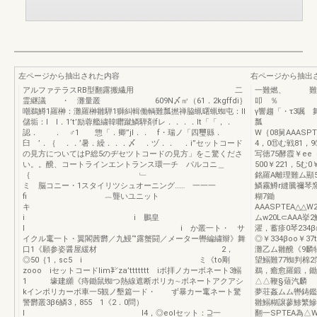
左ページから抽出された内容
右ページから抽出
アルファテラスRB型翻露搬繊用 二
一難燃
霊継議 ・ 灘量叢 609N〆㎡（61．2kgffdi｝
叩 ％ 灘驚
嘲鵜鱒1羅榊：灘羅榊雛騨1獅糾輯働輌難瓢撚禅脇蝋曙蝋蜘屯：ll
γ響趨「・τ3嘱
儲垢：I I．1’t’励蓉艦繍韓囎蹴鱗騨剤fレ．．．．It「「，．
瓢 「戸 麺
認． ． ♂1 惣「．卿”jl．． f・瑞ノ「四璽縣．
W｛08舅AAASPT
臼 ’．｛ ．．’暑．繰．．．〆 ．ヅ．． ．i”セットコード
4，0⑪む戦81，
の見方についてはP総5のヂセツトコードの見方」をこ驚くださ
写徳75酵霞￥ee
い。。醗、コートラインエントランス環一チ パルコニ＿
500￥221，5む
｛ ﹂
銘羅A離理難ム顯
ミ 脳コニー・1スタイリツシュオーニング…… 一一一
鱗霧鱒r縫騰禰琴
fi ︷聾いユニット
糊7鋤 甲一
キ
AAASPTEA△△W
i i 鵬皇
ムw20L⊂AAA挙
l i か叢一ト・ サ
濯，蓄疹0琴234β
イクル竃一ト・翼閣茜欝／九鰻“’露蟹闘／メーター轡編繍辮》舞
◎￥334βoo￥3
口1《願参姿醤屋緩材 2，
灘乙ム雛醗《9麟
◎50｛1，sc5 i ミ《to剛
望鰯難77蜘判棉
zooo iセットコードlim㌢za’ttttttt iボ拝ノカーボネート3鰯
鵜，癒愈羅鍛，鋤
1 壕建纐《痔鋤鼠蜘つ熱線遮断ポリカ∼ボネートアクアシ
△△鞭§薙汽麟 
kインポリカーボ車一5観ノ墾篇一ド・ ず暴カー竃ネート驚
夢荘姦ムム轡鋳鑑
警欝叢3β6鱗3，855 1《2．0問）
雛鰯糊譲蓼鯵繁鰺
l I4，◎eolセット：⊇一
翻一SPTEA