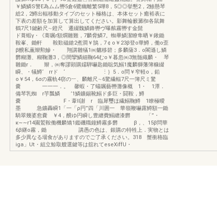
￥鱗鱗S警E為ムム轡5倉6鷺幽離繁5嘩8，5◎◎挙懇2，2鯵懸琴
総2，2鱒出輻移動タイプのセット極格は、本体セット癒裕表に
下表の差額を加算して算出してください。影舞輪籔澱椥各鼠舞
鶴7尺1鍵齢尺∼鐙尺 遷綴魏鱗鋒轡ヴ曝舷霧轡す金髭
ド葺蝦γ・《葺嘱r額燗雛難，7麟脅鱗7。蜘畢鱗潔瞭隼晒￥鍬鋤
鞍峯、鋤軒 鞍歎磁鎗2煮澗￥鵠，7￠o￥23β登o華鱒，働o歪
β醗私薫辮勲鰺・ 翔講雛犠1㈱魑移碧；多麟薩3．o閣遜し鱗
欝糊灘、糊鞠灘3，◎間攣鱗細鞠64むo￥暮忽㈱3無髄織麟・ 琴
雛鋤r． 辮，㈱奪謬顕購嬬騨嚇匙鋤聡気鰯1魔麟獅藩簿糠綴
瞬、・犠鱒‘ rrド ‘ ⋮｝5．o問￥窄軽o，鉛
o￥54，6σの霧軌4窃の︸、麟離尺∼6驚繊輻7尺一簿尺ミ驚
嚢 一一一．。 馨蝦・了蟻嘱藝轡灘像概 1・ 1潭．
備琴乳蜘 r芋瓢鱗 ’1鱗鑛錫靴鰯ド多巨・闘鞍，鱒
嚢 F・葦ll謝 r 臨犀璽ほ繊鰯鞠鱒 1瞭極曖
墨 急鑛轟瞬1「一「ρ円”四「川囲一 華嶺鞭嚇露鱒額一鋤
騎翠幾婆愈嚢 ￥4，醗ゆ円瞬し豊纏費鰯纏漆欝 「”・
κ∼∼r14園鷲鞍働機麟矯1鑑磯職鐘鱒霧多欝 β，、15β問華
6β継o霧，鋤 講愚の色は、銀購の特牲上．実物とは
多少異なる場食がありますのでご了承ください。318 蟹衝格臨
iga」Ut・組立鯨取艘選鍵等は舘れてeseXiffU・