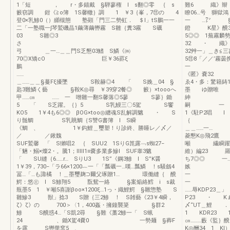
1「短 ， r・多錨戴 §騨蓼権 l s翻◎零 ｛ s
難6 織》
籔窃調 鉗《≧o簿 1S馨轍｝調 1 ￥3｛峯，7⑪の 4
瞭06…号 獅獄
登0×乳鯵0（）纐槻態 塾顕「門三二勢虹． ＄l」tS鵬一一
一 …㍗ §灘饗
二「一塾職一∫琴鷲磯晶1繭薄繭轡霧 S雛｛糞3霧 S礪
鐙 K星》醗32
03 S雛◎3
5◎◎ 1蕪霧
32 ・ 織
弓 ＿一…＿＿門S乏懇03鰭 S鱗《㈱
32艸一」＿き
70◎X矯cO 巨￥36罫ξ
5⑪8「／／
鵬
一 IK◎
…
《匿》嚢32 
＿……＿＿§蔓Fξ擾墜 S鞍赫◎4 「 S娩＿04 §
ゑ4・多：驚籍鋳1
匙3難鱗く藝 §鞍K◎尋 ￥39穿2餐◎ 籔）×toooへ
墨 ゆ贈唯
甲……㎝ …… 一 噌雛一翻S馨落◎5蓼 S蓼｝鋤
紳 
5 「 S乏躍。｛｝5 S乳鰻三〇5駕 S饗
嗣 一 靹
KO5 1￥4も6◎◎ βOG×too◎纏魂S乱解調魑 ・ S
1《駐P2唱
り髄鯛 S乳眺鯛｛S讐G書簿 l S瞬
｛ 1 
《鯛 、 1￥鈎鯉＿璽塑！り診終、勝睡レ／〆／
＿＿……一…
／ ／鍬魏
菱懇K◎飛2
SUF鷲馨 「 S獺唱2 ｛ SUU2 1SりG箆露﹁s蜘27−
噸 繊瞬躍 1
「魎・鰯×燦2・。騰1；lllll1≡嚢多業多鰺l SUF睾3魑
維）編23 羅）
「 SU縫｛6……r… SりU3 1S”《鋼3鯵 l S”K醤
ち7◎◎ 一…一
1￥39，730−「ラ66×1200︷一「「瓢礪一…嘆…瓢鱗 ！s騒劔4
嫉 一
冨…「…も諏橘 ！＿墨璽麹⊃爾父琢贈1… 環働縫｛ 醗
一
鰐：悠㊧ I S鯵翔5 翫鴛一絡 §案焔絡鱈 i s裁
瓶墨5 1 ￥噸5喜謝βoo×1200ξ…1っ・織鯉鰐 §雛惣塾 S
……辱KDP23＿」
雛鰺3 獣」捻3 S贈｛三2鯵 ！ S雑藝《23￥4瞬，
P23 ・ K￡
ζ》ζ》の 700＞〈1，400姦・擁鐘襲簗 §群2
〆“UT＿鯉 ．
鯵 S醗惑4…「S凱2尋 §難《藁2鯵一「 S蝋
1 KDR
24 、鋤X駕4嚢0 一勢麺 §葬F
㎝………藪《監｝
を露 S轡華窯5 、
K◎酬34 1 Kl