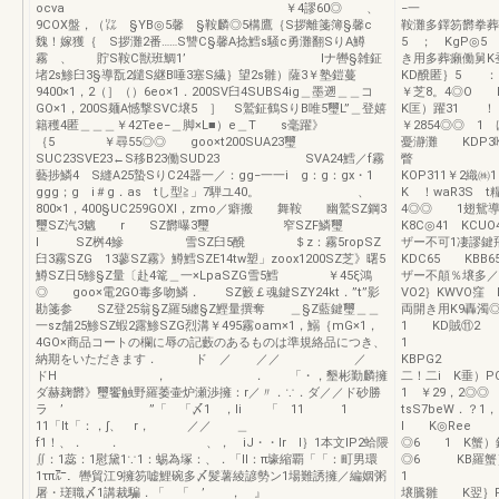
ocva ￥4謬60◎ 、
−一 
9COX盤，（㍑ §YB◎5馨 §鞍麟◎5構鷹｛S拶離箋簿§馨c
鞍灘多鐸笏欝拳
魏！嫁獲｛ S拶灘2番……S讐C§馨A捻鱈s騒c勇灘翻SりA鱒
5 ； KgP◎
霧 、 貯S鞍C獣班鯛1’ lナ轡§雑鉦
き用多葬癩働
堵2s鯵臼3§導翫2鑓S継B唾3塞S繊｝望2s雛）薩3￥塾鎧蔓
KD醗匿｝5 
9400×1，2（］（）6eo×1．200SV臼4SUBS4ig＿墨遡＿＿コ
￥芝8。4◎O
GO×1，200S麺A憾撃SVC壌5 ］ S鷲鉦鶴SりB唯5璽L”＿登嬉
K匡）躍31 
籍穫4匿＿＿＿￥42Tee−＿脚×L■）e＿T s毫躍》
￥2854◎◎ 
｛5 ￥尋55◎◎ goo×t200SUA23璽
憂瀞灘 KDP3
SUC23SVE23←S移B23働SUD23 SVA24鱈／f霧
瞥 ＿＿
藝捗鱗4 S縫A25蟄SりC24器一／：gg−一一i g：g：gx・1
KOP311￥2織
ggg；g i＃g．as tし型≧」7騨ユ40。 、
K ！waR3S
800×1，400§UC259GOXl，zmo／癖搬 舞鞍 幽鷲SZ鋼3
4◎◎ 1翅鴛導禰
璽SZ汽3魑 r SZ欝曝3璽 窄SZF鱗璽
K8C◎41 KCU
I SZ桝4鰺 雪SZ臼5醗 ＄z：霧5ropSZ
ザー不可1凄謬鍵
臼3霧SZG 13蓼SZ霧》鱒鱈SZE14tw塑」zoox1200SZ芝》曙5
KDC65 KBB
鱒SZ日5鯵§Z量〔赴4篭＿一×LpaSZG雪5鱈 ￥45ξ鴻
ザー不顛％壌多／〆
◎ goo×電2GO毒多吻鱗． SZ籔￡魂鍵SZY24kt．”t”影
VO2｝KWVO窪
勘箋参 SZ登25翁§Z羅5纏§Z鰹量撰奪 ＿§Z藍鍵璽＿＿
両開き用K9轟
一sz舗25鯵SZ蝦2露鯵SZG烈溝￥495霧oam×1，鰯｛mG×1，
1 KD賊⑪2
4GO×商品コートの欄に辱の記藪のあるものは準規絡品につき、
1 −＿一
納期をいただきます． ド ／ ／／ ／
KBPG
ドH ， ． 「・，墾彬勤麟擁
二！二i
ダ赫麹欝》璽饗触野羅萎壷炉瀬渉擁：r／〃．∵．ダ／／ド砂勝
1 ￥29，2◎
ラ ’ ”「 「〆1 ，li 「 11 1
tsS7beW．
11「lt「：，∫、 r， ／／ ＿
l K◎Ree 
f1！、． ． 、， iJ・・lr l｝1本文lP2蛤隈
◎6 1 K蟹）
∬：1蕊：1慰黛1∵1：蜴為塚：、．「ll：π壕縮覇「「：町男環
◎6 KB羅蟹｝
1τπ㌃．轡貿江9擁笏嘘鯉碗多〆髪薯綾諺勢ン1場難誘擁／編姻粥
1 …一
屠・瑳職〆1講裁騙．「 「 ’ ， 』
壌騰雛 K翌｝