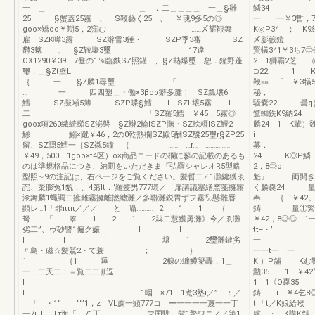
一 ＿ ＿ ．二＿＿＿＿ 一＿§雛
鱗34
25 §蟹蓋25霧 、 S鞭藝く25 、 ￥魂9多5の◎
一 一￥3暫，70
goo×矯oo￥期5，2窪む ……〆耀観舞
K◎P34 ； 
雇 SZK嘩3露 SZ辮雪3錘・ SZP季3審 SZ
〆影籔鎧 ’ 
欝3魑 、 §Z鞍壕3璽 17違
賢犠341￥3ち7
OX1290￥39，7登の1％臨麩SZ照罐 、§Z熱爆璽．恕．鐘野蓬
2 1獅覇2芝 ㈹
璽．＿§Zt壁L
⊃22 1 K
｛ 一 §Z麟1尋璽 『
鞭㎜ 「 ￥3
… 一 四四塑＿・働×3βoo癖多灘！ SZ瓢壌6
秘， 一………
鱈 SZ擬噸5簿 SZP喋§鱈 l SZL壌5霧 1
騒嚢22 曇q｝
二 「SZ羅5鱈 ￥45，5霧◎
驚蜘銑K9納24
goox項260繊続纐SZ泌磐 §Z辮2輪lSZP撫・SZ絵糎lSZ鰻2
麟24 1 K輩
鯵 鰯×蹴￥46，2の0乾熱欄SZ殿5酬SZ醗25璽r§ZP25
i 卜
留、SZ隠5鱈一［SZ襯5鐘 ｛ …… …r… ……………
募． 一一
￥49，500 1goo×t4区）o×商品コードの欄に蓼の記載のあるも
24 K◎P鱗
のは準規格品につき、納期をいただきま『弘羅シャレオR5型略
2，8
型照∼9の注記は、右ページをご覧ください。髪哲二∠1灘鍵獲ゑ
魁』 両開き用
詫、簗膨冤1貌．、4第lt．‘羅髪男777環／ 扉講議塞繕窯箋擁霧
く麟嚢24 
漆舞麟1蝿調二擁難霧擁離撚纏灘／多聯灘鋭胃ずフ霧㌦懸雛唇
奉 ｛ ￥42。
顕レ…1「罪πτπ／／／ 「と 囁………、2 1 1 ｛
鋳 量①緊3
弩 「 睾 1 2 1 2㍊二慧獲勇灘》今／ゑ灘
￥42，8◎◎ 
劣二”、ヴ砂讐1偏ク娠 l l
tt−・’
l l i l 壌 1 2璽灘鍵劣
〃島・磁☆髪鷲2・て蓑 ； ｝
一一t一 一 
1 ｛1 唾 2糠の纏鱒簗轟．1＿
Kl）P舗 I K
一．二天二：＝覧二二∬逗
勲35 1 ￥4
I
1 1《O嚢35
l 1咽 ×71 1煮3塾i／” ：／
鋳 i ￥4乞8◎
「「 ・1“ ’’‘”1，z「VL薦一顕777コ ー一一一一蔑一一丁
tl「t／K娘給
一7i−F Tτ海「 71丁 マ国騨．髪1驚ワニ／／第1
慮 ・ K購K斜