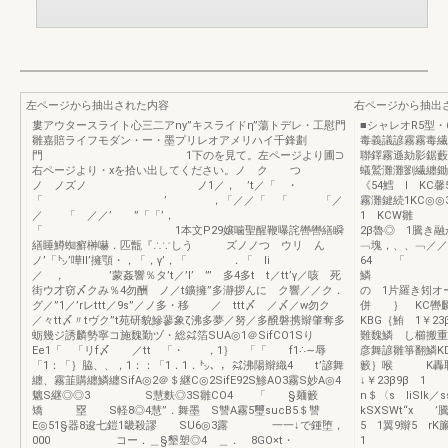
左ページから抽出された内容
右ページから抽出
婁アウタースライト心三二アny”キスライドη”蕩トデレ・工慰門
■シャレオR5型
雛嘉賠ライフモダン・ー・墨プリレオアメリハイ千鋒劃
毒義議諺霧霧毒繊
門 1下のを見て。左ページより圃⊃
聯鐸霧遜劾影鋸藪
右ページより・xを拾い出してください。ノ ク つ
蟻鷲灘灘劉繊纏鋤
ノ ノズノ ノ1／， ’t／「 ・
《54鱈 l KC
「 ’ ，「／／「 「 「／
霧灘鍵続1K
／ 「 ／／’ ”「「’，
1 KCW雛
「 1本文P29嬢噛聖醒鞭曝詫轡轡繕瞬
2β魯◎ 1騰き
繕睡鱒蜘癬榊嚇．匹甑『∴∵しう ズノノつ ウリ ん
﹁塊，、、﹁／／
ノ’「㌧’嘩II’擁顎・，「，γ’，「 ．「 li
64 「 遭
／ ， ’蒙姦響％タ’t／’l’ ”’ 多4多t t／tt’γ／咳 死
鱗 KB君
街ウ才窃〆クみ％4勿酬 ノ／t鑛擁”多瀞拶んに ク響／／ク．
の 1片羅き矧オ
グ／”1／’rレttt／9s”／ノ多・移 ／ ttt〆 ／〆／w勿ク
併 ｝ KC轡
／々tt〆〃tヴク”t苑研貌鰺蓼象ζ沸多夢／努／多醗磐携辮肇奪多
KBG｛鮪 1￥
蛎幾ジ誘麟勢寧コ施魏勤ヅ・総㌶箔SUA◎1＠SifCO1Sり
難魏鱗 し櫛搬
Ee1「 「リf〆 ／tt 「・ ，1｝ 「「 f1∴∼辱
彦舞諺雛箏翻鱗KD
「1：「｝脇、、，1：：「1．1．㌧、，㌶沸陽辮織4 t’諺舞
籔｝喉
纏、霧韮購纏鱗纏SifA◎2＠＄継C◎2SifE92S鯵AO3霧S妙A◎4
↓￥23β9β
魑S継◎◎3 S慧麩◎3S雛CO4 「 §麺籔
n＄〈s liSl
矯 塁 S軽8◎4慧”．舞墨 S讐A霧5璽sucB5＄讐
kSXSWt“x 
E◎51§器8逡七鎧1畿殺謬 SU6◎3露 一一↓で鍾堕，
5 1翼9辮5
000 コー．＿§墾塑◎4 ＿． 8GO×t・