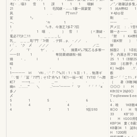
考∫・．囁3 雪 1 課 1 1 1 咽解
／“／雛馨
21 1 毛閲継・︷︷1馨一羅蒙驚 ’ケ
1 純A轡82 1
夙 、… 門’nm7
￥4β◎登
駕 ㌧
剛 …
∼、 ’≒ 1
一一 … 一 
1 ㍉き、今灘乏7多㌃7罰
芦メ江 ：．1雪
「 1 咽 、 ｝ 雪 ！ ｛〃灘鍵・
雛一き一一 監
竃必77汐二11 ＿＿＿＿し 1＿＿
『禦 l K
乳＿ ＿＿＿彫”門’「7r畳 ．デ餌，ρ、・／／ ，
《藝K禦 ｝ ￥
r「， ’ク 〆 ／／／ ／ ／二
辮 ………K
／ ’1’ ヤ’， ， ’1。 擁鷹4㌦7冤乙る多黎一
鰯盤2 ｛ 1④乱
一一51 1 奪髭嚢纏鑛鞍÷鰯
手、内麗き用フ鶴
矯 ・， l I
25 1 1《B辮
疇
300 ［右勝手
1 ・
K］lw盛6 …
1一一一一 lrl ’rlti，∵’「’「㌔川：1：％旨：1，．勉灘ギ
藪 一一￥3
「∵誓「「冨「77門；そ1㌃舟㌔1「町1一福一’町 TτT叩『へ際
震一’「「こ1
町7 一一τ…… ・ ＿一 ． ・ ．
｛ 暑《B鞭3噸
幽n …‘………‘“ ＼ …‘一一‘一一一『 マ 『「『「κ
◎◎◎ l H
多ノ
K8τ32￥26
〆
T’eqlle
5 1 5 、 6
L． 一
1 4 4 、
4．唯 1KB難
4 7 1 9旨S93
8◎O l H 等
33 KB”33 
I H t
KBP34
KB馨34 1 
H 1