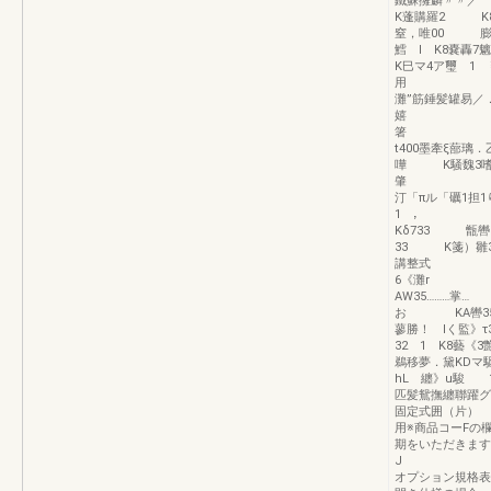
鐵蘇擁麟〃〃
K蓬購羅2 K8
窒，唯00 膨1
鱈 I K8嚢
K巳マ4ア璽 1 
用 一
灘”筋錘髪罐易
嬉 毒《8
箸 K8争
t400墨牽ξ蔀
嘩 K騒魏3嗜
肇 諺整式
汀「πル「礪1担
1 ， 
Kδ733
33 K箋）
講整
6《灘r 一…
AW35………
お KA轡35
蓼勝！ lく監》
32 1 K8藝《
鵜移夢．黛KDマ
hL 纏》u駿 
匹髪鴛撫纏聯躍グ
固定式囲（片） 
用※商品コーFの
期をいただきます
オプション規格表