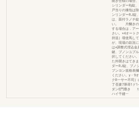
開き仕様の場合、
シリンダーRj錠
戸当りの擁包は除
ンリンダーRJ錠
は、面付ラノチ錠
い。 片醐きの
する場合は．アー
さい。×4オート
持送｝壇使馬して
が、現場の款況に
は≠調整式埋込金
鍵、プノンユプル
択してください。
た外開きはてきま
ダーRJ錠、ブノ
プンヨン規格表欄
ください。y・9
クR一サー不司｝
了否麦7厚尋1ド1
ダンE門塵き t
ハイ干縫︸