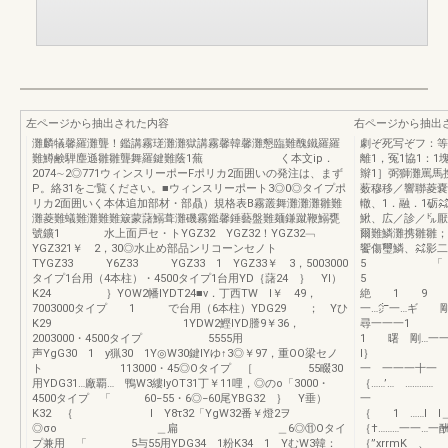
左ページから抽出された内容
右ページから抽出
灘麟犠馨羅灘聾！鑑講霧瑳灘灘獄講霧馨韓馨灘懇臨難醜鐵羅羅
劇ぞ死写ぞフ：等
難鱒鹸騨塵遜雛雛聾舞羅鍵難蔭1蕪 く本文ip．
離1，冤1協1：1
2074∼2◎771ウィンスリーポーFポリカ2面囲いの発注は、まず
辮1］弼獅灘罵馬
P。絡31をご覧ください。■ウィンスリーポート3◎0◎タイプポ
薮穆移／響聯菱嚢
リカ2面囲いく本体追加部材・部贔）規格表B霧叢舞灘灘灘雛難
轍、1．融．1砺㌶
灘菱難蟻難灘難難簸蒙藷鰯葺灘磯霧鑑馨錘藝盤難麺鎌蹴鞭鰯甕
鰍、広／診／㌦
號鑛1 水上面戸セ・トYGZ32 YGZ32！YGZ32﹁
爾難鱗灘携雛雛；
YGZ321￥ 2，30◎水止め部品ンリコーンセノト
饗傷璽鱗、
TYGZ33 Y6Z33 YGZ33 1 YGZ33￥ 3，5003000
5 
タイプ1台用（4本柱）・4500タイプ1台用YD｛藷24 ｝ Yl）
5 
K24 ｝YOW2幡IYDT24■v．丁西TW l￥ 49，
絶 1 9 嗜
7003000タイプ 1 で台用（6本柱）YDG29 ； Yひ
一…㌻一…ギ 剛
K29 1YDW2鰹lYD謄9￥36，
尋一一一
2003000・4500タイプ 5555用
1 曙 剛
声YgG30 1 y猟30 1Y◎W30鍵lYゆ↑3◎￥97，重OO梁セノ
l｝
ト 113000・45◎Oタイプ ［ 55畷30
一 一一
用YDG31…廠覇… 鴨W3縷lyOT31丁￥11哩，◎のo「3000・
｛……’… …
4500タイプ 「 60−55・6◎−60尾YBG32 ｝ Y垂）
一 ［
K32 ｛ l Y8τ32「YgW32番￥燈2ヲ
｛ 1 …
◎σo ＿扁 ＿6◎⑪Oタイ
｛†………一
プ兼用 「 5与55用YDG34 1粉K34 1 YむW3韓：
｛”xr