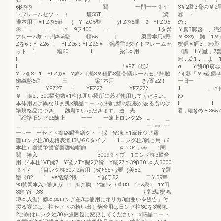
6β◎◎ 闇 一門一一タイ
3￥2醤β脅の￥2
トフレームセソト ｝ 魑55T… … ……、 梁
⑪ ・ 1…攣3
唯本用丁￥FZ◎5鍵 ｛ YFZO5讐 yFZ◎5馨 2 YFZO5
の； F￥墨
㊥……… ………………￥ 9ヲ400 …… 1タ脅
￥騰β膨啓 、織
フレーム加トポ憐獺融 幅55 ｝ 梁雪本用y野
￥33の，髄 1￥
Zを6；YFZ26 i YFZ26；YFZ26￥ 鋼誘◎9タイトフレームセ
蟹獅￥餌3，㈱
ット 1 輻60 1 梁1本用
《購 1￥蹴，
l
㈱．蕊1．．よ 1
I 「yFZ《疑3
σ ￥餅8β窃
YFZ◎8 1 YFZ◎8 Y炉Z｛溺3￥糧罫3藝◎鱗ルームセノ陣脇
4￠蓼「￥3
獺織盤6◎ 三 梁1本用 きy置Z2！
一旧一
7 YFZ27 1 YFZ27 YFZ272
1 、￥鍛t鰯1
￥ 喋2，300擢包数×1柱は囲い掻所に必ず使用してください。
ゆ 1
本体用とは異なりま曳×繭品コートの欄に鰺の記載のあるものは
l i 、 ・
準規格品につき、 魏期をいただきます。遼 光
看，噛§の￥36576
「繧準旧ング25陳上 一一 一凍上ロンク25」…… ＿
＿ ＿＿＿＿ ＿ ＿ ＿ 一…㎜…一
一∼一 一セノト癒絡瞬準繕グ・・採 光凍上1濠丘ジグ露
灘ロング柱30規格表灘13◎GOタイプ 1ロング柱3雛台用（6
本柱）難讐撃讐饗響灘蟻噸欝 き￥34，㈱ 1闇
闇 捧入 3009タイプ 1ロング柱3麟台
用（4本柱1VE鍵7 Y磁ブTY醐2ア鰺 Y嚴27￥39ββ01本入3000
タイ7 1目ング柱30／2台用（5ひ55＞y羅｛美82 Y羅
墾《82 1 yε犠爆2磯 1 ￥罫了82 二￥39撃
93慧喬本入3働タガ i ルグ胸！2罐Yε｛葺83 1Yε懸3 1Y田
8欝lY鉦τ33 ｛享3駄蟹鴻
噂本入涯｝癖本体ロング在3◎使用にポリカ3面囲いを飯告」付
拶る響には、柱セノトの拾い出し麹台用は日ング柱3Gを3裾包、
2台嗣はロンク姓30を鷹梱包に変更してください．※繭晶コート