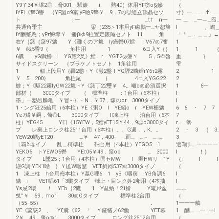
Y9了34￥壌2◎，脅001 騒簾 i 勲40）体用YF窃o§鰺
lYFI《撃3轡 ｛YF認α9霧lyF瞼9撃￥ 9，7の◎組立韻贔セソ
寸｝一………
ト ；一 …t† n一
一…… …
共通角季主 梁（235＞1本用yF磁鵬一…ヤ恕旛
I 、嶋＿ユ
lY酬蟹懸；yFτ鱒奪￥ 播βゆ9柱置定叢隔セノト 11 角
「「＿．
在Y｛藷｛藷97魑 Y《灘くのア魑 ly癌轡07鱈 ：V67◎7奮
1 套
￥ 峨5昏9｛ 角柱用 1 6コ入Y｛｝
1 1 
6騰 yG獅鯵 l YG耀2叉》鱈 r YGT2◎磐￥ 5，5＠魯
重 ｝
サイドスクリーン ｛ブラケノトセノト 1角往用
雫
1 輻上段用Y｛轟2懲・Y《巌2盤！YG騨2噛鱈rY6τ2霧
2 
￥ 5，200｝ 角柱尾 ｛ 4コ入YGG22
2 
鯵；Y《駆22霧lyGW22魑トY《藷丁22璽￥ 4。噸o◎必須選択
1 
部材｛ 3000タイプ ｛ 標準柱 ：1台用（6本柱）
墨」一塑烈麟亀 ￥冒∼｝・N．￥37，壕のor 3000タイプ
1・ング狂25始用（6本柱）YE《粥O l YE紹o r YEW柵魑
6 6 
Yε7鱒￥嗣，葡◎L 3000タイプ ll凍上柱 泊台用（6本
柱）YEG45 Y日《15YEW，5鱈yET15￥44，9◎o3000タイ
r… 
プ レ棄上ロンク柱2511台用（6本柱）。、G週，，K、。
2 ・ 3 ｛ 
YEW20鱈yET20 …￥ 47，400− …而… …∼ ………
〔覇δ母イブ 乱＿樗準柱 靹台用（4本柱）YEGO5 1
遣3削……一
YEKO5 トYEWO5轡 YEτ05￥49，窪oo … 3000
タイプ L墜25；1台用（4本柱）国セMW l 匿HWリ 1Y
｛i 
罎G調lYEK1噌 ｝￥匿W咽驚 VET斜婦537㈱3000タイプ
1 凍上柱 h台用侮本柱）Y墓G哩6 1 yB《咽窃 lYB角調6
l
魑 i VET唱61「3鵬タイプ 棟上・目ンク姓2卵用（4本抽
I l 一
Yε忌2環 ！ YEb｛2鷹 1「Y琶納「21鰺 Y竃犀盆
︷︷
曵”￥ 59，mo1 30◎Oタイプ 標準柱2台用
（55−55） ．
1一一一
YE《蕊惑2 、 Yξ嚢《62 「 ￥鉦犠ノ62働 YET暮
1 醐………
2￥ 49，肇o◎1 3000タイプ ロング往2512台用
｛ 1