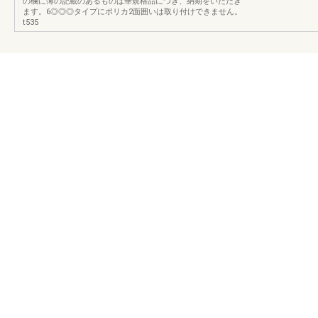
の欄に簿の記載のあるものは華規格品につき、納期をいただき
ます。6◎◎◎タイプにポリカ2面囲いは取り付けできません。
t535