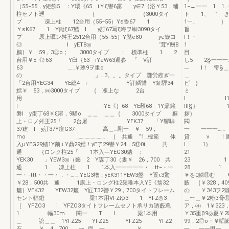
（55−55，y矩飾5 ：Y環《65 i￥ξ轡6露 y∈7｛浴￥53，輔
1−→一一 
柱セノト遡 ｛ ｛3000タイ
ト 1、 1 き︳
プ 凍上柱 12台用（55−55）Yε魯67 1
1︸
￥εK67 1 Y鋤ξ67鱈 I y訂67写ξ晦ヲ蜘3090タイ
旨 
プ 原上礪ン舛王2512台用（55−55）Y髭e80 yε簸ヨ
I！
◎ I yET8◎ ‘茸Y酬8
1
鵬｝￥ 59，3◎o； 3000タイプ ； 標準柱 1 2
台用￥E《≧63 Y臼｛63 iYεW63遷参 「 V訂
し5 2
63 ……￥琢9ヲ重o
︷ l！ 雫§
の 」…3。。。タイプ 灘労癌ぎ一
＿ ㌻ ……
「2台用YEG34 YE総4 i Y訂鱗讐 Y鉦騨34
ピ
鱈￥ 53，㈱3000タイプ ｛ 凍上な 2台
ミ
用
l 
I IYE《｝68 YE毅68 1Y鼎銘
Ill§｝ 11
磐I y蛋丁68￥ξ溶，9騒o ＿＿ ＿＿｛ 3000タイプ 糠
拶｝ l！ 
上・ロノ舛王25「 2台屠 YEK37 「Y響騨
閥
37建 I y訂37Y痘G37 高＿…剛一 ￥ 59，
一 一一一……
mo …………………… ｛ 共通 “1…標範 体
貸 v 
入μYEG29鰭1Y繭⊥Y鼎29鱈！yE了29轡￥24，5⑰0i 共
I「 
通 ｛ロンク柱25「 1本入﹁YEG30魑 ；
21
YEK30 」YEW3◎（藝 2 Y謀丁30（婁￥ 26，700 共
23 1 
通 1 凍上柱 1 1本入一一一一一・．tt−・一
28 1 
一・−ttt・・一・．・…→YEG3櫓；yEK311YEW3懲 Y置τ3驚
￥を0鱗⑪む ￥
￥28，500共 通 1康上・ロング柱2嶺唯本入YE《翁32
藪 ｛￥328，
魑｝VEK32 YEW32魑 Y匠T32轡￥29，700タイトフレーム
の ￥343ヲ2
セント輻鐙 梁1本用VFZゆ3 1 YFZ◎3
＿︸＿￥2粉β脅
［ YFZO3 i YFZO3タイトフレームセノト承リカ誘藪罵
ア，㈱ 1￥32
1 幅30m 闇一 T I 梁1本用
￥35重β9◎夏￥
＿ 訟＿＿ 1YFZ25 YFZ25 YFZ25 YFZ2
99，2◎o・￥唱
石 ￥ 4，700………㎝…而 一… ￥
一… 一一甲一，