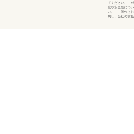
てください。 ※
度や安全性につ
い。 製作され
属し、当社の實