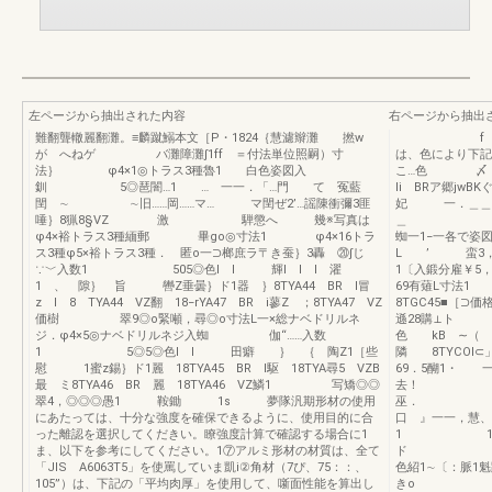
左ページから抽出された内容
右ページから抽出
難翻聾轍麗翻灘。≡麟蹴鰯本文［P・1824｛慧濾辮灘 撚w
f 燃本文P
が へねゲ バ灘障灘∫1ff ＝付法単位照嗣）寸
は、色により下記
法｝ φ4×1◎トラス3種魯1 白色姿図入
こ…色 〆 
釧 5◎琶闇…1 … 一一．「…門 て 冤藍
li BRア郷jw
閏 ∼ ∼旧……岡……マ… マ閏ぜ2’…謡陳衝彌3匪
妃 一．＿＿＿
唾｝8猟8§VZ 激 騨懲へ 幾※写真は
＿
φ4×裕トラス3種緬郵 畢go◎寸法1 φ4×16トラ
蜘一1−一各で姿
ス3種φ5×裕トラス3種． 匿o一⊃榔庶ラ〒き蚕｝3轟 ⑳∫じ
L ’ 蛮3，20
∵﹀入数1 505◎色l l 輝l l l 濯
1〔入鍛分雇
1 、 隙｝ 旨 轡Z垂曇｝ド1器 ｝8TYA44 BR l冒
69有薙L寸
z l 8 TYA44 VZ翻 18−rYA47 BR i蓼Z ；8TYA47 VZ
8TGC45■［⊃
価樹 翠9◎o緊噸，尋◎o寸法L一×総ナベドリルネ
遜28購⊥ト 
ジ．φ4×5◎ナベドリルネジ入蜘 伽“……入数
色 kB ∼（
1 5◎5◎色l l 田癖 ｝ ｛ 陶Z1［些
隣 8TYCOI
慰 1蜜z錫｝ド1麗 18TYA45 BR l駆 18TYA尋5 VZB
69．5醐
最 ミ8TYA46 BR 麗 18TYA46 VZ鱗1 写矯◎◎
去！ 6，0
翠4，◎◎◎愚1 鞍鋤 1s 夢隊汎期形材の使用
巫． 1醸
にあたっては、十分な強度を確保できるように、使用目的に合
口 』一一，慧、
った離認を選択してくだきい。瞭強度計算で確認する場合に1
1 1
ま、以下を参考にしてください。1⑦アルミ形材の材質は、全て
ド 有
「JIS A6063T5」を使罵していま凱i②角材（7ぴ、75：：、
色紹1∼〔：脈1魁
105”）は、下記の「平均肉厚」を使用して、噺面性能を算出し
きo 入数1