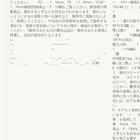
てください。 7◎ ：1．1mm、75 ：1．4mm、1◎S”：
一 −tTt’一轍
1．7mml騒面性能表は・P・13補をご覧ください。鋒形材の甥
1GC48［］
薮面は、露出すると手などを切るおそれがあります。露出しな
1 
いようにするか面取り加ーを施すなど、痩用中に危験のないよ
鷹 r−
う、処理してください。1※当社の汎用形材を使用して製作する
1−︳︳凝※21
場合1ま、強度や安全姓について十分に検討・確認の土製作して
8TYCO2
ください。1製作されたものの費任は設計・製作されたお客様に
墜i入数1 
帰属し、当社の責任外となります。
［海 ※2轍厳6，
L− ．一
18TYCO
一 一一一一一
懸◎入剴 
＿ 一
1 ！※1融転 
一 一
「醸 弓酬
一一 一＿一’＿．一＿ ＿＿一
01N図姿1eg．5コ
一．．．＿． 一．＿＿．一一一．一＿＿一，S3ff
醸⊥区⊥墾⊥…1一
E（λ難分》｛￥
ド、後付けビード
先付 けビード
けビード、後付け
ください。麟受注
形材の使期にあた
目釣に合った調を
合には、以下を参
Il ①アルミ形材
います。 i ②角
厚」を使用して
藩．1mra、75
表は、P．t3i
と手などを切るお
取り加工を施す