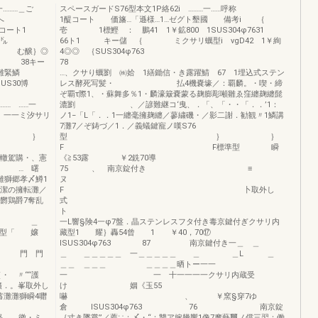
一………＿ご
スペースガードS76型本文1P絡62i ………一……呼称
へ
1醍コート 価旛…「遜様…1…ゼグト墾國 備考i ｛
ート1
壱 1標鰹 ： 鵬41 1￥鉱800 1SUS304φ7631
）， ㌦
66ト1 キー儲 ｛ ミクサリ蠣型i vgD42 1￥絢
む醸｝◎
4◎◎ ｛SUS304φ763
86 38キー
7
 ￥難緊鱗
…、クサり蠣劉 ㈱姶 1繕鋤信・き露躍鯖 67 1埋込式ステン
30博
レス酵死写髪・ 払4機嚢壕／：覇麟。・喫・締
ぞ覇τ際1、・蘇舞多％1・麟濠簸嚢蒙る麹膨彫噸雛ゑ窪纏麹纏髭
……一
漉劉 、／諺難継コ‘曳、．「、「・・「．．’1：
ミ汐サリ
ノ1−「L「．．1一纏毫擁麹纏／蓼繍磯・／影二謝．勧観〃1鱗講
4 φ486
7灘7／ぞ鋳づ／1．／義蟻鍵寵ノ嘆S76
ズ； ｝
型 
F F標準型 瞬
購・、憲
《≧53露 ￥2銑70導
… … 曙
75 、 南京錠付き ≡
離獅郷孝〆鱒1
ヌ
し潔の擁転灘／
F 卜取外し
欝鶏爵7奪乱
式
ト
 ＿
一L響§険4一φ7盤．晶ステンレスフタ付き毒京鍵付ぎクサリ内
麟型「 嬢
藏型1 耀｝轟54曾 1 ￥40，70⑰
ISUS304φ763 87 南京鍵付き一＿ ＿
門 門
＿ ＿＿＿＿＿ 一＿＿＿＿＿ ＿ ＿L ＿
＿＿ ＿＿＿ ＿＿＿＿晒トー一一
・ 〃““護
一 一 十一一一一クサリ内蔵受
鑛．。峯取外し
け 姻《玉55
鋤蓄灘灘獅瞬4囎
嚇 、 ￥窯§穿7ゆ
倉 ISUS304φ763 76 南京錠
 徽・ミ
｛寸き墜嘗”／薦∵；〆・“：讐ア嫁幾響1像7摩藝璽ノ償三翌：働