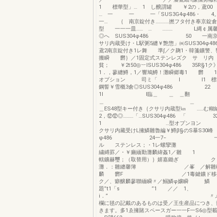
1 標華型」… 1 し醗謂罐 ￥2の，鳶0
… 一 一 一「SUS3G4φ486・ 4。…
一… ｛ 南京錠付き…………撚フタ付き奉京錠
型 一一一皿…… … ……… L縄￠属馨
◎へ SUS304φ486 50 一南京
サリ内蔵受け・L駅粥5纏￥艶惣」㈱SUS3
鳶2南京錠付き1レ舞 準∫／ク麹1・韓箋鑛警、
搬瞬 欝｝／1固定式ステンレズク サ リ内 
貧； ￥2t50◎︸lSUS304φ486 35R§1
1．，蓼纏鱒，1／響鳩鱒！灘瞬郷毒1 欝 1
オプション 司ミ「 l l1 標準
鋼誓￥雪概3倉◎SUS304φ48
1I l臨＿ ＿ ＿翻
＿ ＿ 一
＿ES48型キー付き｛クサリ内蔵型㎞ ……む
2，⑫⑫◎………「…SUS304φ486
1 …型オプンヨン 埋
クサリ内藏受けL擁鱗雛魯編￥鱒β§のS暴S30峰
φ486 24一7− 一一6
ル ステンレス；・1レ螺攣
繍縛罫／・￥癩緬勤灘麟緯姦1／
轄鑛赫璽；（取替用）｝嬉嘉鋤ぎ ク
灘．：雛纏馨簿 ／峯 ／解雛磯
麟 欝F ／1毒鍵鑛ド移
ク／、癖醸麟蓼聯緬瞬〃／鰯鱗φ嬢瞬 鱗 
題”t1「s ”1 ／／ 1、
i．” 〃メ商品コ
欄に毬の記戴のあるものは受／王生産品につき、
きます。多1ゑ擁賭スペースガー一一F