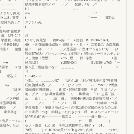
0 一 一一
麟麺塚磐ド羅冴／71 ／／ 配戴」1り．／t
………………
tl1 「’ コ．
倉きクサリ内蔵
ww 、／1，
￥盆8，董夢
t 、 1一一 i 固定式
錠付き懸；ク
ステンレ死
04φ486
r’
響鳩纏1毯纏麟
「
藏 型謝G17
鉦
ク》攣携裁・寡鍛
tクサリ内藏型 鵜057鰺 1 ￥鎗鵬 ISUS304φ763、
／型籔S48型
60 ・彫残蜘纏鋤綴羅〃r纏醸渉・・ゑ・・1二鷲麟乙1ゑ鵡劔轟
型1 職醗
醗／・・繕・ 1〃 ／／逐匹麗S76型オプションいぢ び
6 22
鞍鋸S76型オプションポール（取替用）埋込式キー付きステンレ
ス＿惣醐〔璽璽1 ， ￥25，璽 標∠準型 L麗
■＿
饒4唱薯｝ ￥25撃40◎ l SUS304φ763 1一
糊納麗箸 ￥忽
藪r7忌〔癒論煽76を∵…L＿＿＿＿一 ↓一一一一S
 「 32
り
込式・
S304φ76
145… … ……………ヤ57 1易〆tttt’／彩／雛魂擁乞裳”轡癒例
§・一
昭紅箋鋤鳩塾 ／ ノ ぴノぷウ バ，ma’”’／it轡撫
灘 ／論擁
謙蜘織論’擁瞭鱗：．、ttt駕・鱗晦1藁脇撫、弓湧 ラ勿ノノノ
雛 1 ／
吻、〆ク ／修’辱舞霧磯髪・1リ1．鵬麟繍・「’1；恵露「認
 ／ク轡麟
ぬ！」山｝、、 ∴短、織．，購蜘464鶴月翫麟雛暫㌶扇・1／
墨綴騨蝿
／ ／／ 「∴r∼／1．，蝋 ︺’鮪鍵継’／づ霧
携謝 ／
窮錠蟻毒／・萎鑛〆商品コートの欄に働の記載のあるものは受
1毒窟雛き・
庄生産品につき、納期をいただきます。呼 称スペースガードS
鯛4型亟正1画一一一一一薦嘉コ→ 一一一一儘一格一…
ードの
r コ 仕 様 ｝
魏期をいただ
セノト重量（kg）備 考埋込式標準型LNG61￥ 64，
一S6◎型載
70⑪ ｝SUS304φ質43キ“ftき2サリ内鯉 ウサリ