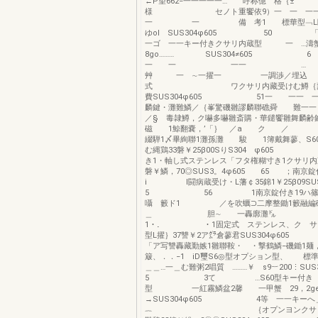
←P望662−一一一一一… 呼称億 格｛±
様 セノト重饗依9）一 一 一一一
一 一 備 考1 標華型﹁L睡e
ゆoI SUS304φ605
一ゴ 一一キー付きクサリ内蔵型 一 …濤蟹
8go……… SUS304≠605 6 
一 一 一一 …
艸 一 ∼一擢一 一調渉／埋込
式 ワクサリ内藏受けむ鱒｛藷23
費SUS304φ605 51一 一一 一
麟鍵・灘難鱗／｛峯驚磯雛謬麟聯礁舜 難一一
／§ 毒隷鱒，ク嚇多嚇雛斎購・華鑓饗雛舞麟
磁 1鯨翻嚢，’「｝ ／a ク 
綴騨1〆畢絢聯1灘孫灘 駿 1簿戴舞蓼、S6
む縄鶏33磐￥25β00SりS304 φ605
き1・軸し式ステンレス「フタ権糊寸き1クサリ内
磐￥鱗，70◎SUS3。4φ605 65 ；南京錠
i l闘病蔵受け・L藩￠35錦1￥25β09SUS
5 56 1南京錠付き19ハ
囁 籔ド1 ／を吹蠣⊃二摩整鋤1籔融編
＿ 胆∼ 一轟廓灘㌦
1・． ・1固定式 ステンレス、ク 
型L擢｝37讐￥2ア㌘倉蓼君SUS304φ60
「ア写讐轟藏勤嫉1雛聯鞍・ ・撃鶴鱗−磯鋤1麺
簸、．．−1 iD璽S6◎型オプション型、 標
＿＿…一＿む難粥2唱質 ………￥ s9︸200⋮SUS
5 3て …S60型キー付き 、
型 一紅霧鱗盆2馨 一甲蟹 29，2ge
→SUS304φ605 4等 一一キーへ＿
︷ ｛オプンヨンクサリ内藏