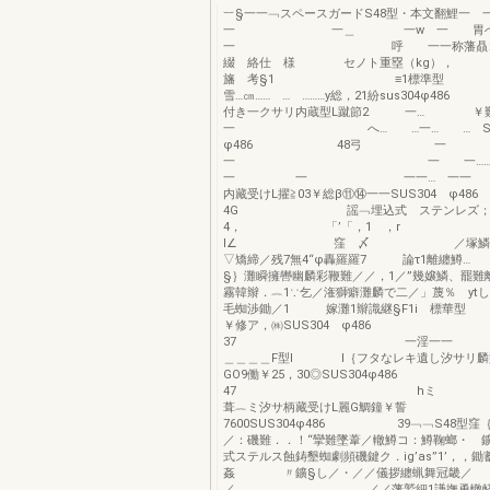
︸§一一﹁スペースガードS48型・本文翻鯉一 
一 一＿ 一w 一 胃
一 呼 一一称藩贔コ
綴 絡仕 様 セノト重塁（kg
旛 考§1 ≡1標準型 
雪…㎝…… … ………y総，21紛sus304φ4
付き一クサリ内蔵型L蹴節2 一…
一 へ… …一… … SUS
φ486 48弓 一
一 一 一………… 
一 一 一一… 一一 一一
内藏受けL擢≧03￥総β⑪⑭一一SUS30
4G 謡﹁埋込式 ステンレ
4， 「’「，1 ，r
I∠ 窪 〆 ／塚鱗轍駕
▽矯締／残7無4“φ轟羅羅7 論τ1離纏鱒
§｝灘瞬擁轡幽麟彩鞭難／／，1／”幾嬢鱗、罷難
霧韓辮．︷1∵乞／潅獅癖灘麟で二／」蔑％ yt
毛蜘渉鋤／1 嫁灘1辮識継§F1i 標華型 
￥修ア，㈱SUS304 φ486
37 一淫一一
＿＿＿＿F型I I｛フタなレキ遺し汐サリ
GO9働￥25，30◎SUS304φ486
47 hミ 
葺︷ミ汐サ柄藏受けL麗G鯛鐘￥誓
7600SUS304φ486 39﹁﹁S48型窪｛
／：磯難．．！“攣難墜葦／轍鱒コ：鱒鞠螂・ 
式ステルス蝕鋳墾蜘劇頻磯鍵ク．ig’as”1’，，
姦 〃鑛§し／・／／儀拶纏蝋舞冠畿／
／ ／／藩鷲細1謙撫勇轍軽