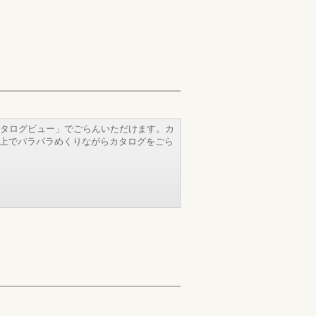
タログビュー」でごらんいただけます。カ
b上でパラパラめくりながらカタログをごら