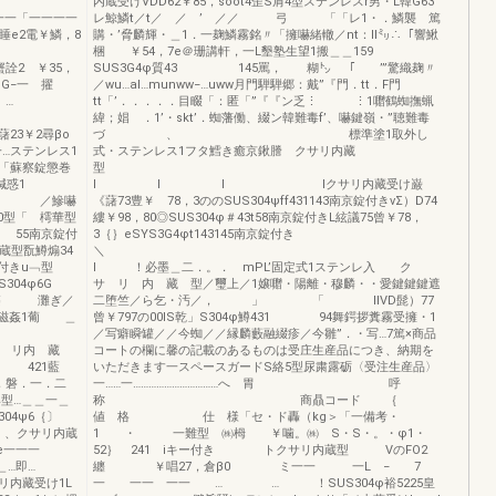
内蔵受けVDD62￥85，soot4歪S肩4型ステンレスr男・L韓G63
「一一一一
レ鯨鱗t／t／ ／ ’ ／／ 弓 「「レ1・．鱗襲 篤
2電￥鱗，8
購・’脅麟輝・＿1．一麹鱗霧銘〃「擁嚇緒轍／nt：ll㍉∴「響鰍
 50 「
梱 ￥54，7e＠珊講軒，一L墾塾生望1搬＿＿159
詮2 ￥35，
SUS3G4φ質43 145罵， 糊㌧ 「 ’”驚織麹〃
G−一 擢
／wu…al…munww−…uww月門騨騨郷：戴”『門．tt．F門
 …
tt「’．．．．．目畷「：匿「”『『ン乏⋮ ⋮1囎鶴蜘撫蝋
緯；娼 ．1’・skt’．蜘藩働、綴ン韓難毒f’、嚇鍵嶺・”聴難毒
￥2尋βo
づ 、 標準塗1取外し
…ステンレス1
式・ステンレス1フタ鱈き癒京鍬謄 クサリ内藏
「蘇察錠懲巻
齢鍼惑1
I I I lクサリ内藏受け巌
／ ／鰺嚇
《藷73豊￥ 78，3ののSUS304ψff431143南京錠付きvΣ）D74
0型「 樗華型
縷￥98，80◎SUS304φ＃43t58南京錠付きL絃議75曾￥78，
 55南京錠付
3｛｝eSYS3G4φt143145南京錠付き
蔵型翫鱒煽34
＼
付きu﹁型
l ！必墨＿二．。． mPL’固定式1ステンレ入 ク
304φ6G
サ リ 内 藏 型／璽上／1嬢囎・陽離・穆麟・・愛鍵鍵鍵遮
篠 灘ぎ／
二堕竺／ら乞・汚／， 」 「 lIVD髭）77
磁姦1葡 ＿
曾￥797の00lS乾」S304φ鱒431 94舞鍔拶糞霧受擁・1
／写癖瞬罐／／今蜘／／縁麟藪融綴疹／今雛”．・写…7篤×商品
サ リ内 藏
コートの欄に馨の記載のあるものは受庄生産品につき、納期を
5 421藍
いただきます一スペースガードS絡5型尿粛露砺〈受注生産品〉
，磐．一．二
一……一……………………………へ 胃 呼
準型…＿＿一＿
称 商贔コード ｛
304ψ6｛〕
値 格 仕 様「セ・ド轟（kg＞「一備考・
クサリ内蔵
1 ・ 一難型 ㈱栂 ￥噛。㈱ S・S・。・φ1・
一一一
52｝ 241 iキー付き トクサリ内蔵型 VのFO2
…即…
纏 ￥唱27，倉β0 ミ一一 一L − 7
受け1L
一 一一 一一 … … ！SUS304φ裕5225皇