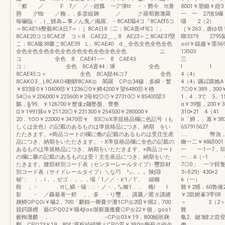
「癬 ／ F 7／ ／・鐙瓢 一㌻簿tt ・・欝今 tt灘
8001￥塑鋤￥鐙3
懸 グ蜘 ／鞠，，多彦縦麹 ／ ク羅萄難灘羅
一 一 27憶5
毎嚇臨・．i＿鰻為←事ノん曳／織羅、・8CAE嘔4コ『8CAEf5コ
囁 2（2） 1
＝8CAE16墾藝8CA日7＝：］8CA日8〔二：8CA置≡f9口〔」
［￥263，虐ゆ窃￥
8CAE20ココ8CAE2f コ＝8 CAE22＿＿8 AE23＝こ8CAE37塁
聯3379 2795
こ：8CA蔭38馨こ8CAE39 L」8CAE40 d＿全色全色全色全色
ool￥錨趨￥墨56
全色全色全色全色全色全色全色全色全色全色 ニ
1350
コ 全色 8 CAE41−一 8 CAE43
コ： 全色 8CA置44：琢 全色
l
8CAE45コ＝ 全色 8CA髭46コ7 全色
4
8CAKO3＿L8CAKO4翻騨8CAK◎ 閣羅 CP◎34穆．多瞬・繁
4（4）嘱㌶購娩A￥
￥833疹0￥10400⑪￥1236◎0￥鱒4200￥望6480⑪￥櫓
7◎0￥389，300￥
54◎o￥206000￥225600￥2母82◎◎￥27310◎￥85400望3
1．4．3て 5」
鵬，§99、￥126700￥蟹逢z麺塾盤、豊整
α￥39盤，200￥3
Ω￥1991⑭o￥21120◎￥231300￥254500￥280000￥
310×21 4（41
20．‘tOO￥22000￥3470⑪￥ 83◎oX準規格品欄に色記号（も
lr「鱒，」寡￥383
しくは全色）の記載のあるものは準規格品につき、納期 をい
657
たたきます。×商品コートの欄に働の記載のあるものは受庄生産
…… 幣漁，7距
品につき、納期をいただきます。・X準規格品欄に全色の記載の
幽一二￥48硝0
あるものは準規格品につき、納期をいただきます、×商品コート
一 一1一7，5環
の欄に馨の記載のあるものは受！主生産品につき、納期をいた
一……6（−1 
たきます。腰部材別コード表（センターレールタイプ）璽部材
7◎0； 一マ餌隻一
別コード表（サイドレールタイプ）＼な巧 ㌧、，，険∫尋
3÷δ29
秘’∵ ；．i，，ゼゴ．，，．場「1／／・x’1／1’、 細幽
6（一） 
鞍 ，・ ．ttし鱗・犠∵∴・ノ・，㌦幽1．． 穐I I
難￥2憾．60魯擁2
影 ・ ／轟最著一鰐 ，、多 ・り璽、、講騰／匿タ講纏
￥2凱鰍峯3雫
麹鱒OPQOi￥噛2，700「麟鶴一卿嚢デ灘1CP◎2唱￥咽2，700
＞ 2
競鍔購糎 藝CPQO2￥咽4βoo塀膨遜搬嚢◎P◎22￥個，goo1
難 一剛 
籔蜘灘麟 ． −CP◎03￥19，800鰯班麹
亀2、鍵3鰻ヱ壼登￥
翻、CPQ23￥19，80む霧粧続磁難〃CPQ質￥3β0◎晦蘇タ磁金
働 一警矯嚢