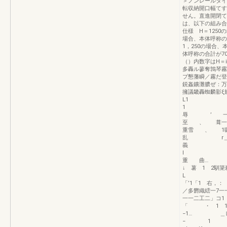
＞ノンレールタイ
転収納開口幅てす
せん。直進開閉て
は、以下の組み
仕様 H＝1250
場合、本体呼称
1，250の場合、
体呼称の合計が70
（）内数字はH＝
多轟ル蓼奪鶉琴霧
プ懇藩瞬／霧だ登
鋭姦鑛灘膿ぜ：万
擁議畿轟蜘麟影ξ
L1
1 
辱 ’ 一
至 、 葺一
重雪 、
乱 r＿ へ
義
I 
重 曲… 
↓ 薯 1 2
L ッ手
「’1「1 右，
／多欝織繧一
一一二工二」コ
「 ・ 1 1 
−1… ＿レ
− 1 3 