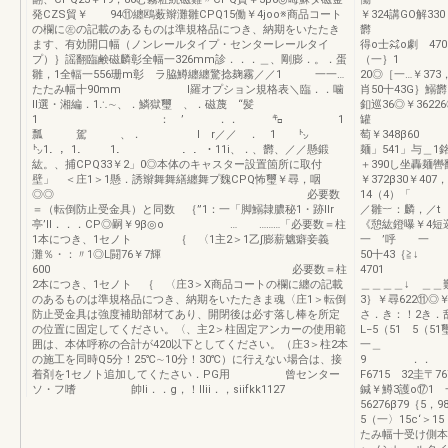
発CZS貿￥ 94⑪纏鴎薮辮灘雛CPQ15働￥4joo※商品コート
￥324講GO解33
の欄に㊧の記載のあるものは準規格品につき、納期をいたたき
欝 一4β9
ます、有効開口幅（ノンレールタイプ・センターレールタイ
得o士㌶o劇 47
プ）｝謡翻臨鹸磁麟彰全幅一326mm診．．．＿、剛膨．。．蛋
（一｝1 弓（
雛，1全輻一556珊m彰 ラ脇鱒纏纏驚捻麹霧／／1 一一…
20◎［一…￥373
たたみ幅十90mm I羅オプション規格表＼臨．．噛
肖50十43G｝鰯欝￥
ll選・湘編．1∴∼、．鱗獄璽 、．磁蔑 “髪
釦巡36◎￥3622
1 ： ’ ．． ㌔ 1
罐 F￥3A94
瓢 駕 、． I r／／ ． 1 ㌧
萄￥348β60 
㌧1．，1． 1． ．．・11i、．、欝、／／懸鍛
麺」541」与＿1
紘。、捕CPQ33￥2」0◎本体のキャスター設置箇所に取付
＋390し坐轟麺轡
壁」 ＜庄1＞1懸．誘辮舞舞繕纏舞プ魏CPQ怖璽￥尋，咽
￥372β30￥407
◎◎ 必要数
14（4）「
＝（転倒防止受金具）と同数 ｛”1：一「脚鰯隷膿秘1・跡Ilr
／雛︸：麟，／t 
亭’II．．．CP◎嗣￥9β◎o … ………「必要数＝柱
《憩紘鐙曝￥4短
1本につき、1セノト ｛ 〈1主2＞1乙∫膨薪魑癖妾義
一 ’呼 一 
灘％・：〃1◎L闘76￥7輝
50十43｛≧↓
600 必要数＝柱
470
2本につき、1セノト ｛ 〈庄3＞X商品コートの欄に纏の記載
＿＿＿＿↓ ＿＿難
のあるものは準規格品につき、納期をいたたきま魂〈庄1＞転倒
3｝￥尋622⑪◎
防止受金具は強度補助部材てあり、開閉後は必す落し棒を所定
さ．き：！
の位置に固定してください。〈、主2＞柱固定アンカーの使用範
L−5（51 5（
囲は、本体呼称の合計が420以下としてください。（庄3＞柱2本
一＿ 一
の施工を同時Q5分！25℃∼10分！30℃）に行えない場合は、接
9
着剤を1セノト追加してくたさい．PG用 曾センター
F6715 32圭
ソ・フ嗜 帥li．．g，！llii．，siifkk1127
鍼￥鱒3護o⑰1
56276β79｛5
5（一〉15c‘＞
たみ幅十受け側本