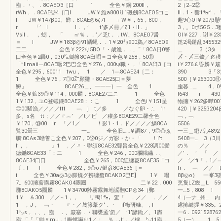
臨．・、．8CAEO3［口 1 全色￥鋼i200Il，
2（2−2② ／
rWh，．8CAE◎4［口l JW￥維a800り1磯劔8CAEO5コこ
ll．1・響1㌔r
l JW￥147β00、欝．8CAE◎6ζ7l 」W￥，65，800，
趣9心Ol￥207β懸
r 「’ I I．，’ t’多〆冊／ζ1・ll．」
3，。0ボ5G5．3
Vsil． ，蛎， 「 ㎡％．，’／乏t．，tW、8CAEO7醤
Ol￥227，謝￥23
＝ l JW￥183β◎91鱗蝿．．1￥20㍉900鵜／8CAEO9
箆2渇鑓乱3455
二二 全色￥222り5BO「・歳漁．，、“「8CA日0警
＿ 3（3タ
口全色￥2轟0，0β0㌦鋤擁8CA臼唱＝コ全色￥258，50⑪
〆・〆三鑛／迄穫￥
「”limaii﹁8CAE咽2巴巴全色￥276，000ψ職・，「8CA臼3［コ
i￥276￡昏麟￥
全色￥295，60011 twu， 1 ／ 1﹁8CAE24［二：
390 3「3）
1 全色￥76，7◎0㌃願雛・8CAE25口＝夢
500｛￥263000
鱒」 8CAE26＿、一一一｝一 全色 1
歪暮…＿ 4，0
全色￥鉱39◎￥114，000麟．8CAE27二こ 1 全色
l643 i 
1￥132，ユΩ登蟻鍛8CAE28：：こ 1 全色i￥151呈
物擁￥262多嘩001
◎00騒漁／／／／ttt ﹁ j t／多 ／なぐ卵・∴ 1r
420［￥325β
多、s名 tt；／／〃︷’ ／t／ビ ／穰多8CAE29二馨全色
﹁，﹁ ﹁，r
￥170，⑬00 Ir 「／1／ ！影1・1．ド／／／／鱗8CA
5506 i￥3
覧30曇三 一… 全色旧……￥調87，9◎◎ゑ
一三＿鐙7乱4892
鵬’8CAε3噌善こ全色￥207，0⑫0ジ／ガ影・か・「 ！i’t
5408一… 3（3
l’，， 』1 ，／〃・聯須8CAE32聾旨全色￥228調00髪
の％ ／／ r
徳鋤8CAE33「：二 1 全色￥246，000欄職繊．、
／’． ’ 「
8CAE34口口 全色￥265，000紅纏菱8CAE35「コ
／ ’／fi「．
〔．I I 全色￥282，9◎o7鍵彦8CAE36［＝
tr． ﹁ ／
i 全色￥30a◎3◎膨魏グ携纏癒8CAKO2巳E】 1￥ 唱
8β◎o｝ 一峯
7。600擁薪購霧8CAKO4團圏 二￥22，000
烹隻LZ鋭＿L 5
灘8CAKO5圏麟 1￥34700齢霧霧舞地謡翻CP◎34（郵
一…5，8
1￥ ＆300 ／／∼1，， リ鴨1㌔，駕「 ．／／ ．／／
4（一ナ…
1 ，J， ﹁・ 〃・／蔑籐葦ク‘．・ if梅研糠、，I
慮擁纏握￥335。
1㌧s，，、、臨 ．、簸塞．・聯甕孟’忽／ ’1’諺鋤／、1欝
一6．092152
臨’「「「鋤〃mu．1晦螺嚇り1／： ％．J’．／櫨、㌧11臨，
5（一） 1 5