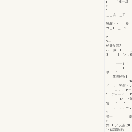
r 1重一
2
1 
＿＿謡 ＿工
一… 2
雛纏・・ 
逸＿1 ＿
＿ ＿ 
2一 一
郵灘％諺2
㎝……繭一
3 6「∫
1 1 等 
「＿ 一一2
1 1 
喋 1 1
＿＿蕪搬幾繋1
一一↓一 一1’n
／ ．「箋羅・’
一…．＝．．Lhコ
1「デー一ド… 
11 12 14
雪 1 1 1
「「．＿．．
2 2 
尋一 墨 1 
2 1 1 
野…1T／玩謹じll
14易蕊灘