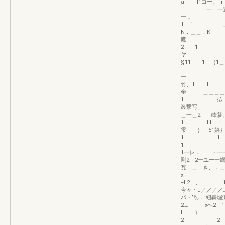
al l1コ
… 一 一鷺
一… 
1 ！ ＿＿
N．＿＿．
鷹
2
ヤ 21 1
§11 1 ｛1＿
⊥L ． 
一 窪 等
竹、1 1
奎 ＿＿＿
1 払 1
叢繋写 
＿一＿2 峰蓼、
1 11 ； …
雫 ｝ 51嬉｝
1 1
1 ＿
1一レ． ・一
剛2 2一ユー一
瓦．＿．き
x ㍉、
−L2 、 1
今々・μ／／／／…
パ・’㌦．’紐轟堀
2⊥ xへ2
L ｝ 
2 2 2一