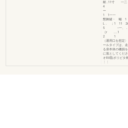
耐…11寸 一二
4
ー 2
1 1一一 2
懇舞罐・ 噸 
L． ；1 11
5 −一、
｛r …
2 1 21
（通用口を想定〉
ールタイプは、
る扉本体の磯損を
に落としてくださ
オRX翫ポリビ
⋮⋮ L