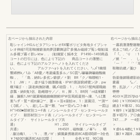
左ページから抽出された内容
右ページから抽出
彫シャインHGルピタア1シャレオRX饗ポリビタ角地タイプシャ
︸霧易灘灘墾雛鞭
レオ伸縮1司彩蜘擁癖潅肉夢謹麟舞諺㌃多擁み磁婦プ冤シ蛎勧滋
劣ゑご1続／／乙
ル多襯プ霧イ群レktw．．｛勧擁髪く鰯本文 P1490∼1493商贔
「「、．’り ：1！
コートの巳引には、色により下記の 商品コートの灘蟹に
／鰍「一 ． し
は、色により下記のアルファヘノトを入れてくださ
「一「 「「’「
い。 アルファへyトを入れてください。㌧〆1幽畑
鞍鞭
響縛桝k／1み「AB憂／考菱繊畜多ル／SC図㌧嚇嚇麹嚇鋤醜幽
／ “L棚
蜘，、「「島．納Bレ多劣ン癖拶／〃劉 BR『ク／蜘聯軽1・
勃釜徹媚睡纏影紛〆／
1｛ JW；〃．虚チ猛ラ鋤灘雛魂・lPW1廓謝窮縛鷺ン汐．pw
嚢霧 ㌦／．葦
概1噛∬・：譲老絢撫財磯、嘱〆砲昏．1，：与SC1鴛殉躍職鋤
勢，乱診／・
彦瓢・納B曳1侶、勘雌聯サ／／、tt，脚．1、BR阿「rr礒瀦麟1
轡轡 「欝
緬．旛舷1JW1蹴澱噸鋤姻幽贈鰍IIPW旨罵眠凝朔へ擁、㌧Lζ藁
4GOI￥謂257
葱㍉ダ・鷲＊眠tt嫁⊇︾、萎＝＝旨e築鮭ie、1：楽園沼、︾測︾
040｛￥1393401
くζ眠ノ．＼．超しζ︽蕩︾難、”ee︾臣x㌦⊃卜傘1 一図は
纏ゑ1￥唾32，5
H“1450■部材別コーF表（ノンレールタイプ・センターレールタ
￥糊9｛￥誕盤240
イプ・ 願部材別コード表（ノンレールタイプ・センターレー
墨￥唱73，ア
ルタイプ・ サイトレールタイプ共
747………P 
通） H1，250 サイドレールタイプ
＞ 
共通） Ht4501，磁蜘簾∴ノ峯㍉ ．晒
￥虐6＆4纏む1￥
∴藤治穐1、．∵’t．、漕／tt’；鱗騰豪携雛易8CA罷0関鐸一3全色
〔鵬1￥2騒8，2鍵
￥74β001癩誘8CA妊02螢〔 1 全色￥92，90◎煽
＿＿＿＿ 4