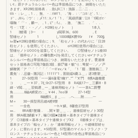
いt」罫ナチュラルシルバー色は準規格品につき、納期をいたた
きます。XR28柱規格表．．急L∫ll二1：漁賑，二∴二．、、
tlli・；レ＿，1．、無、・∴tWl’1、．’海．：∵’コll∴ど．1∴、・
ド’，Jllら〔ウ’：：〆11∴li／1「1，「罵纈摂簾∵㍑ll「1閣ボτ∵
囁鞠「「’・，麟一、，1，L”’；f∠、．激、「撫二 ．「．．、
弓・∵1芝：・・／／．H28柱セノト ｝ 1本入
1 3鯉看［3一 l y閥翠36。600 ，E
竪樋セノト 1 し10008騒K欝95r l￥ 700§
㎞塑●H28柱使帽の場合に；9、「柱セノト」の代わりに「日28
柱セノト」を使用してくたさい。 oH28狂使用の場合には、
竪樋セノトUOOOを追藻してください。 ◎竪樋セノトL槍00
は、「後枠セノト」の禰包数×2を発庄してくださいe×’ナチュラ
ルシルバー色は華規格品につき、納期をいただきます。甕連棟
セット規格表◎写彫7傷筋3競．膨㌘篠〃貌”り∴弩髪︸∵／／戸
鱗鞭粥「ア「’「「「「「「一II’ev／k「、「1「罷．灘難鵜二、7
鷹免’：∴忌徽∼灘詞記：11111”1，置顕嬬6嚢ユ＿」遅3豊塑＿＿
1 27−50型用「一一漏6蓮電1幽1”…”“『’X’門 8携A趨働鷺
コ 、＿一￥37，7む0r27−57型用 B RA賊17一＿三麟8・B
緯・V閥…＿＿翌鶴遡＿一＿連棟用輻セノト「一一衷6二爵璽
角……………8融A鱒変の∴＿￥44，7eo弾 27−14型
用 8融醗5＿ま＿…… …へ………附…………一
M＝ 30一揖型用呂縫A鰹8警 一
一 一全色 一h￥鱗。8馨愈27型用
㎜… 8RA襯1蟹麺． …闇￥塑＿＿．。連棟舘材セノト30型
用 8RA襯2鱗籔￥7，噛◎0固■2連棟＝基本タイプ十連棟タイ
プ ◎3連棟＝基本タイブ十連棟タイプX2 0連棟タイプは、
基本タイプの「輻セノト」か「連棟用幅セノト」十縫棟部材セ
ノト」に替わります。※50型用、57型屠のマイルトフラノク・フ
ロンス・ナチュラルンルバー色と14型用の全色は華規格品につ