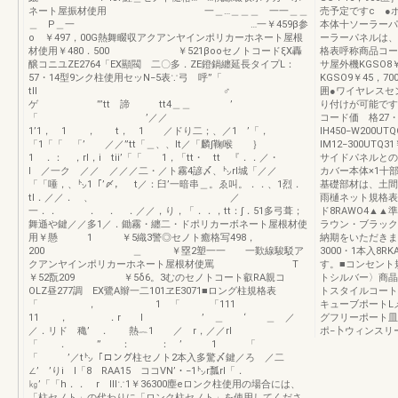
ネート屋振材使用 一＿…＿＿＿ 一一＿＿
売予定ですc ●
＿ P＿一 …一￥459β参
本体十ソーラーパ
o ￥497，00G熱舞畷収アクアンヤインポリカーホネート屋根
ーラーパネルは、
材使用￥480．500 ￥521βooセノトコードξX轟
格表呼称商品コー
醸コニユZE2764「EX顯閥 二〇多．ZE鐙鍋纏延長タイプL：
サ屋外機KGSO8
57・14型9ンク柱使用セッN−5表∵弓 呼”「
KGSO9￥45，70
tll ♂
囲●ワイヤレスセ
ゲ ”’tt 諦 tt4＿＿ ’
り付けが可能です
「 ’／／
コード価 格27
1’1， 1 ， t， 1 ／ドり二；、／1 ’「，
IH450−W200
「1「「 「’ ／／”tt「＿、、lt／「麟∫鞠喉 ｝
lM12−300UTQ
1 ．： ，rl，i tii’「「 1，「tt・ tt 『．．／・
サイドパネルとの
l ／一ク ／／ ／／／二・／ト霧4諺〆、㌧rl城「／／
カバー本体×1十
「「唾，、㌧1「’〆， t／：臼’一暗串＿。ゑ叫。．．、1烈．
基礎部材は、土間
tl．／／． 、 ／
雨樋ネット規格表
一．． ． ． ．／／，り，「．．，tt：∫．51多弓葺；
ド8RAWO4▲▲
舞遜や鍵／／多1／．鋤霧・纏二・ドポリカーボネート屋根材使
ラウン・ブラック
用￥懸 1 ￥5織3警◎セノト癒格写498，
納期をいただきま
200 ＿ ￥塁2塑一一 一歎線駿駁ア
3000・1本入8
クアンヤインポリカーホネート屋根材使罵 T
す。■コンセント
￥52翫209 ￥5δ6。3むのセノトコート叡RA親コ
トシルバー〉商晶コ
OLZ昼277調 EX鷺A辮一二101ヱE3071■ロング柱規格表
トスタイルコート
「 ， 1 「 「111
キューブポートL
11 ， ．r l ’ ＿ ‘ ＿ ／
グフリーポート皿
／．リド 穐’ ． 熱︷1 ／ r，／／rl
ポ−卜ウィンスリ
「 ． ” ： ： ’ 1 「
「 ’／t㌧「ロング柱セノト2本入多驚〆鍵／ろ ／二
∠’ ’りi l「8 RAA15 ココVN’・−1㌧r瓢rl「．
㎏’「「h．． r lll∵1￥36300塵eロンク柱使用の場合には、
「柱セノト」の代わりに「ロンク柱セノト」を使用してくださ