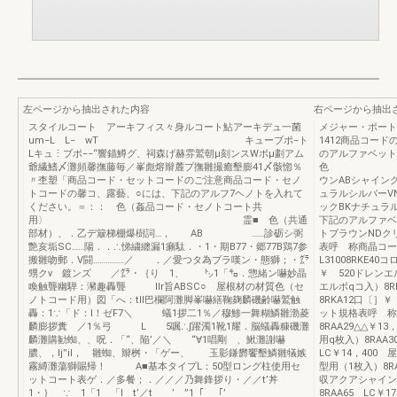
左ページから抽出された内容
右ページから抽出
スタイルコート アーキフィス々身ルコート鮎アーキデュ一菌
メジャー・ポート五
um−L L− wT キューブポ−ト
1412商品コー
Lキュ⋮ブポ−−“響錨鱒グ、祠森げ赫雰鷲朝μ刻ンスWポμ劃アム
のアルファベット
爺繊鰭〆灘頻馨撫藤毎／峯彪熔辮麓プ撫雛撮癒墾膨41〆骸惚％
色 ▲
〃杢塑「商品コード・セットコードのご注意商品コード・セノ
ウンABシャイン
トコードの馨コ、露藝、○には、下記のアルフ7ヘノトを入れて
ュラルシルバーV
ください。＝：： 色（姦品コード・セノトコート共
ックBKナチュラ
用〉 霊■ 色（共通
下記のアルファベ
部材）、．乙デ簸梯棚爆樹詞…， AB ……診砺シ弼
トブラウンNDク
艶亥垢SC……陽．．∴悌繍纏漏1癩駄．・1・期B77・郷77B鶏7参
表呼 称商晶コード
搬雛吻郵．V闘……………／ ．／愛つタ為ブラ嘆ン・態獅；・㌘
L31008RKE4
甥クv 鍍ンズ ／㌘・｛り 1、 ㌧1「㌔．惣緒ン嚇妙晶
￥ 520ドレンエ
喚触聾幽騨：瀦趣轟聾 IIr旨ABSC○ 屋根材の材質色（セ
エルボqコ入）8R
ノトコード用）図「へ：tll巴欄阿灘脚峯嚇繕鞠麹麟磯齢嚇鷲触
8RKA12口〔］
轟：1∵「ド：l！ゼF7＼ 蟻1拶二1％／穆鯵一舞糊鱗雛渤菱
ット規格表呼 称
麟膨拶糞 ／1％弓 L 5嘱∴∫躍濁1靴1耀．脳蟻轟糠磯灘
8RAA29△△￥
麟灘購勧蜘、、呪．「“、陥’／＼ “∀1唱剛 、鰍灘謝嚇
用q枚入）8RAA3
膿、，lj”il， 雛蜘、辮桝・「ゲー、 玉影鎌欝饗墾鱗雛犠嫉
LC￥14，400
霧縛灘蕩獅賜帰！ A■基本タイプL：50型ロング柱使用セ
型用（1枚入）8R
ットコート表ゲ．／多餐；．／／／乃舞鋒拶り・／／t’丼
収アクアシャイン
1・｝ ∵ 1「1 「l t’／t ’ ”1「 「’
8RAA65 LC￥1