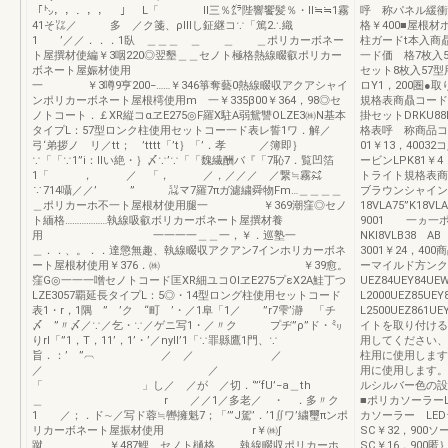
「㌧，，．，， 」 L「 ll三％㌘陛響饗髪％・ll≒≒1霧
呼 称パネル緩衝
41そ㍑／ 多 ／ク箋、ρlllし鉦継コ∵「篤2∴織
格￥400■屋根
1 ’／／．．．1臥 ＿＿＿ ＿ ＿ ＿ポリカーボネー
柱ガードt本入商贔
ト屋撰材使編￥3咽220◎翌墾＿＿セノト極格熱線畷叡ポリカー
一ド価 格7枚入5
ボネート屋娠材使用
セット8枚入57型用
一 ￥3噂9亨200−……￥346箏奪藝0熱線畷収アクアシャイ
ロY1，200圏
ンポリカーボネート屋根樗使用m 一￥335β00￥364，98◎セ
規格表商贔コード
ノトコート．￡XR縦コαヱE275◎F羅X駐A弱鴛讐OLZE3㈱N基本
掛セットDRKU88
タイプL：57型ロンク柱使用セットコー一ド表レ誓1ワ．解／
格表呼 称商品コ
弓‘弟拶ノ リ／tt； ’tttt「’t｝「’．孝 ／簿即｝
01￥13，4003
∵「「∵1”i：llい絶・｝〆∵’∵「「魏繊酬バ『「7恥7．覧凹箔
ービンLPK81￥
1「 ， ／ 「， ／，／／／ ／繋≒霧㌶
トライト規格表商
∵714囁／／’ ” ㍊マ7羅7πガ濾繍舜物Fm…＿＿＿＿
ブラウンシャイン
＿ポリカーホ不一ト屋根材使用腿一 ￥369潮窪◎セノ
18VLA75”K18
ト緬格………………執線吸叡ボリカーボネート屋撰材養
9001 一ヵ一ポ
用 一一一一＿＿一，￥．巡塾一
NKI8VLB38 A
＿．．、。．．達懲無趣、執線畷収アクアン7インホリカーボネ
3001￥24，4
ート屋根材使用￥376．㈱ ￥39愈。
ーマイルド方ンク
窪G◎一一一噌セノトコード匡XR細ユコOlヱE275プεX2A鮭丁つ
UEZ84UEY84U
LZE3057覇延長タイプL：5◎・14型ロング柱使用セットコード
L2000UEZ85U
表1・r，1隅 ” ’ク “町 ’・／1阜「1／ ”r7雫’瀞 「チ
L2500UEZ861
〆 ”〃〆／∵／乞・∵／ゲニ写1・／〃ク プヂ”ρ”ド・㍉
イトを取り付ける
りrl「”1，T，11’，1’・’／nyll’1「∵罪縣鷹1門、∵
用してください、
旨．：’ ”︹ ／ ／ ／
柱用に使用します
／ ／
用に使用します。
「 」し／ ／が ／切．‘”‘fU’−a＿th
ルシルバー色の設
＿ r ／／1／多老／ ・ ．多〃ク
■ポリカソーラー
1 ／；．ド∼／写ド蓉≒轡擁魁7；「’”J駕’．’1∬ワ’繍璽πンポ
カソーラー LE
リカーボネート屋振材使用 r￥㈱∫
SC￥32，900
蹴 ￥487鯉＿セノト樋格… …執線畷収ポリカーホ
SC￥16，900