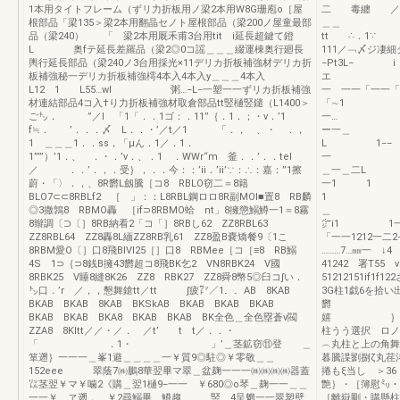
1本用タイトフレーム（ずリ力折板用ノ梁2本用W8G珊庖o［屋
二 毒纏 ／γ
根部品「梁135＞梁2本用翻晶セノト屋根部品（梁200ノ屋童最部
＿＿ 3
品（梁240） 「 梁2本用厩禾甫3台用tit i延長超鍵て鐙
tt ∴．1∵ ，
L 奥fテ延長差羅品（梁2◎0コ謡＿＿＿綴運棟奥行廻長
111／﹁〆ジ凄
輿行延長部品（梁240ノ3台用採光×11デリカ折板補強材デリカ折
−Pt3L−
板補強秘一デリカ折板補強樗4本入4本入y＿＿＿4本入
エ ］3 
L12 1 L55…wl 粥…−L−一塑一一ずリカ折板補強
一 一一「一一
材連結部品4コ入†り力折板補強材取倉部品tt竪樋竪鑓（L1400＞
「∼1 1
ご㌧． ”／l 「1「．．1ゴ：．11”｛．1．；・v．’1
一… 11
f≒． ’．．．〆 L．．・’／t／1 「．， 、・ ．，
ー一＿
1 ＿＿＿1．．ss，「μん．1／．1．
L 1−− ＿
1””’）’1．、 ．・．’v．、．1 ．WWr“m 釜．．’．．tel
一 111」
／ ．．’．，．受｝，．．今：：’ii．’ii’∵：∴：嘉：”1擦
＿一＿二L
蔚・「〉．，、8R欝L劔騰［コ8 RBLO窃二＝8籍
一
BLO7⊂⊂8RBLf2 ［ 」：：L8RBL鋼ロロ8R副MOI■置8 RB麟
1 I 
◎3撒鶉8 RBMO轟 ［if⊃8RBMO蛤 nt」8擁懲鰯鱒一1＝8霧
＿ 1 −
8辮調〔⊃〔］8RB納看2「コ「］8RBし62 ZZ8RBL63
㌻i1 1一
ZZ8RBL64 ZZ8轟8L緬ZZ8RB乳61 ZZ8盈B嚢矯餐9〔1こ
「一一1212一
8RBM愛O〔］口8飛BIVI25［］口8 RBMee［コ［≡8 RB鰯
………7…㎜一
4S 1⊃｛⊃8銭B擁43欝超コ8飛BK乞2 VN8RBK24 V國
41242 署
8RBK25 V睡8縫8K26 ZZ8 RBK27 ZZ8舜8幣5◎臼コ∫い．
51212151if
㌧口．’r ／，，懇舞鎗tt／tt ∫疲㍗／1．．AB 8KAB
3G柱1戯6を拾い
BKAB BKAB 8KAB BKSkAB BKAB BKAB BKAB
欝 
BKAB BKAB BKA8 BKAB BKAB BK全色＿全色塁蒼v閥
嬉 ｝…… …
ZZA8 8KItt／／・／． ／t’ t t／．．・
柱うう選択 ロ
「 ．1・ 」’＿茎鉱窃⑪登 ＿
︵丸柱と上の角舞力
箪遡｝一一一＿峯1避＿＿＿＿一￥質9◎駐◎￥零敬＿＿
暮騰諜劉捌ζ丸荏
152eee 翠蔭7㈱鵬8華翌畢マ翠＿盆麹一一一㈱㈱㈱㈱器蓋
捲もξ当し ＞3
㍑茎翌￥マ￥噛2《購＿翌1樋9−一一 ￥680◎o琴＿麹一一＿＿
艶｝・［簿慰㍉・
一一￥ ヱ遡．＿￥2尋鰯畢＿鱒趨 ＿竪＿4呈魍一一翠塑壁
［離嶽剛・購懸柱］