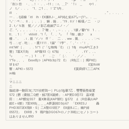
「削ト些 ・、…！・．．−11；：r、＿㍗ ’！i ＿ や1．
ノ t／．．， ’1、ご1，、！’Z’1内，
ill ． ， ． ，“，．．、．
一．．ξ纈糠「itl lh・EX縢BJ−＿AP純む鉛67㌦一∫1㌧．．＿
㌧’∵ぺ∴．II．；．．｝、魎．煽．．‘19．llド！帳囁／二 ・ジ
2．t／％敦 鴛／／ノ影乙礁嫁㌘ニノ・／
ご．”，，，．．：，．㍗鞭，・，∼．．，．1膠ノ饗t”tl 1．．
tl、．1：「 vIiliiill．’1「，「．．㌧ 「「蜘，鑛ク x
柵．’． ．i．親「r’／r ff「． 二．．ww．騰、．．．．∵ぺ
弓．∴ゼ．吃∴．・鷹1111．1漏”「1亨”．「，’・・’！，
mt’Ml’［． ．．1i”1｛’「な蜘悔「E）（｝18j muAPt工き3
蟹｝7墓X只Bj AP魏93《｝67知 ．． 「 ．t’t’，．、
㍉ ．一，｝1 ．1’ ．ご 「［∴ ’．／／． ’
1”fo，、， ExseBj⊃［APKb3◎72 E）（RBj三：］燭PKE｝
5f＄67 E笈RiiW
響：APKI＞5572 E翼舜鐸1二二APK
㈱軸
＿
マニニニ
ニ
脳総瀞一翻田3む721珍鰹鶏一］PL◎5§馨7乙．璽璽藝塾級驚
572｛欝（嚢観二Q鰹・鰯7置X蹴鱒」：AP粥D3⑪72 蕊X鷺
田：：AP醗短5S7 蔓X舞昼jXAP辮E｝§572 ￡｛R侶暴jUAP
鍛E＞6蟹｝7置XRBj＿＿＿A夢謙雑D3◎67 「EXRESJ 轟
PHD3072EX飛B・S］二A聾IO5弱ア EX疲BJ二」幽P婦
05572」 EXRB，9 職P髄DGO67×ロノク30柱にセノトコート
はありません893