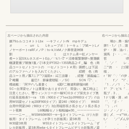
左ページから抽出された内容
右ページから抽出
姻79ルルココ＃トトLbx −−キフィノトrN mpキデュ
瑚か…弗・煽1＋
オ − urr L Lキューブポ⋮ト一キュ⋮ブ斌ートLメ
牌1・1／［1．
ノヤーポートraRFメノP︳ts−kスkMノク葬替鳶神陣
炉・・脚．油バ．
劉 ミ ほステム承ー虹メンヤー
瀕馬 ∫・・．一．
煮ート冠SXルネスポートE◎／∵％1♂㌃〃沼拳厩繋磐騨≒蟹灘醸
哲 t野物丞
轍謙驚搬プ辮撫1蓬／ζ1本文IPf352∼1355商晶⊇−F＿騙 色（商
「、’／「 レ．「
品コートセノトコートの 一セノトコート＃用）購鰹しは下認
二’”勿 ・ ∫ゴ
のアルファヘノトを入れてくたさい。 繧鰹 色（商
槻， κ1「織
品コート用ノ瓢7ニア“ワ滋凱π：㌶三須馨： ，繧蟹「瀕義編二
r「幹’「∵「r1伊
㌃雌爾 齪巳1．膨壕蜜聴駈・／SC SCN「㍗．，
「 t’／ ’”i
穫細戴∵「阿’Pr㌧㌦暮妻く 6翼F二鞭遼勲騨脳V網 「
「1．／／1 ，”
SC∼台渾梁セノトは重量かありますのて、荷扱い、施工時はこ
1” ア∵ピ％『．
注意くたさい。璽ウィンスリーポー極9◎Oタイプ採光タイプ奥
瓶ブ．3，、 〆
行延長規格表1一ra 135（900タイプ1ee2◎09900タイプ）i1台
1ドリ嘱・溝．xll
用W55梁セノトaj200f900タイプ）梁240（900タイプ〉 W603
「’、「∬・「 1
台用中間梁240（900タイプ）3台用端部長さ長さセノト長さ長さ
「’），パ 多
一ト覗舞 L60輻幅セノト輻輻編w30＿一一一一一一一
ジ・ノ・／ド・．
一一一ニー＿＿W55W60W801一π一§タイトフレーム（tリカ折
疹］〆、一s””tt
板用〉タイトフレーム（オ孕リカ折板罵）梁3本用 1＿＿
t／ ’／“〆んS
W30梁3本用 W55タイトフレームタイトフレーム「ず
「 ， 、「
レカ折板用，梁3本用w6e−Lタイトフレームビヂリカ折叛用ノ梁
「 ．． ’ ：