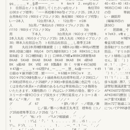
gq＿＿＿＿￥＿§遡一一一＿一 ￥ 6㈱￥ 2．eeg柱セノ
40＜43＞40〈
ト 往部品セノトを選択してくたさいg柱セノト 角狂羽0
9835◎◎40〈4
㊨00タイプ標準）「一一再穏餐δ96b顎イプロノク25」2本入12
の⑪ 華銘◎5
台用角柱110（900タイプロノク30）角柾鯛0〈900タイプ樗摯）
L−・鋼凱即
L−一2本入 12台用1本入 ↑ 12台用一 rr2本
｛噛噛35⑪の
入 3台用／’”角柱れ0（900タイプnノク25）角
講50◎ 解r喝 
i1110〈900タイプロノク3Gy 2本入 3台
r’ 琶購幽＿寸
用 下本入 3台用丸lll〈9GDタイプ標隼」
￥7eK3．s奪
2本入丸柱（9GOタイプロノグ25）2本入丸柱（900タイプロノク
の ￥f曜9
30）嘩本入柱部品セ乃 ト柱部品柱部品＿＿し塵季王2本
餐盆5窯5⑫愈
用 丸柱2本用8醗8藩姻鷺［：］8嚢BJ◎3翻＝8RBjo5懇蟹
急⑭勧デリカの鰐
8RBJ窃銀⊃雛8 RBjO4 DtTL8癖B鴻8コ！⊃8 RBKSGこSL8
部品」「すリカ
装B綴｝2 D口8醗B綴｝3［｝口8RBJ79匿●8RBK2壌難聾AB
セノト樋格には屋
BKAB SKAB BKAB BKAB BKA8 8KAB BK v騨AB
せん。冨：「｝｝．
BK y霧AB BK V閥 A8 B瓢轟8 Bl《 サ擁￥45◎紹暗
ill．1「．：∫一
￥47趨一＿＿＿￥−t42塁Pd＿一＿＿一＿慧＿4z趨一一一 ￥49
1「llll．∵p「
㊧鋸ゆ￥嫁35癖◎慧．鯉一一一＿￥63鋤￥595◎o￥ ヱ。
「》1．’．∵∴1
5QO￥i75◎0樋包数セノト緬絡角柱丸柱標準柱琵ノク25柱口／
11「1『：；．
ク30柱繧準柱ロノク25縫Pノク30柱×拳規格品欄に色記号（もし
疹％聡膨∴際7。
くは全色の表員e＞の露鍵のあるものは華規格品につき魏期を
諺讐彰灘議講驚”
いたたきます。X麺包数の〈〉内は⊆レク30牲の場合。騒ウィン
APKO60721竪
スリーポー睡9◎◎タイプ採光タイプ輿行延長セノトコート表・
APKD8072欝
略／ん”〃簿／ ttt ”弓．／／／〃 ／
㈱ア量1EX霧鋭「
グ 〆 67 〃拶t／吟グ ∼ノ哩旗／舞
雑㈱72丁敢繍ニ
∴ じ／賜／響ハジ角産王丸考王 標隼柱｛コノ
についてP995参照
グ2δ姓標隼季王ロノク25在「∫／1．．・ ／
s ’“／’ ”転∴rラ ♂”fJrフ蝋騒鱗．「’ 、／
1 ：：1㌦∫．’「’，’ 1．、．．．．川．，iS！．，、／
1㌧、ドゾt、．、1 ．． ． 1． ．一、’”．1「一、「，／
「．．s「「・i心，．．！㌧∼1 「多「．ゴ 」