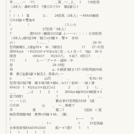
亨……＿…一 −T1 ＿凋＿一＿2＿ 1 130型用
（2本入〉轟軒A零3 1鷺◎Sで3￥ 騰β蓼◎ト
I l l I 畜 2︷ 24型罵（3本入）一RFA43働噴
◎S43鰺￥璽迦9I
l ！ ｛スシカ
イ 27型用「3本入）
7 …鷺FA53〔酬羅QS53蓼…L−一一i︳︳︳︳ヨ30型用
（3本入♪縫F総3簿「魏◎s63魑￥．璽￥ 2t50
の！ ！︷……「 24−51
型用解離5＿L随§05￥ M，7継窃2 11 27−51型
用RFA◎6 ！RQSO61￥91β◎0に窪」−Lト互一1 1臨r 30−5
哩用 ≡RFAO7 RQSO7し ￥給7，0⑪◎1 ，
111 1 2…一「アーチ・綴枠・中
骨 24−59型
用 μ…￥鱗講3癖き127−59型馬饒FA裕
審 農◎§書6蓼￥艇瓦2，⑫春の…一 ………
π 一 山凹 … 壱3G−59
型用1駐F鯖7審 畷＄喝7鱒￥驕6，㈱11！前枠・・樋ト灘
RFAO3 1 RQS◎3￥銭2◎o2 2 ； 2 1』＿
＿＿ ＿↓2 1 2 1 2RFAゆ4鰺IRQS9瞬露￥5
駕730塁1 1 ｝ ……
一．︸ト口 麟合掌51型用駐FA58 1践
◎S58 山 ＿ 一＿畢雌で
孚 葱 鷹二1 1認顛 r…鷲
軸型用躍酪9鰭 農轡s59鰺￥66，《鵬…
l l一一 ワ
… … 1一 1 51型馬騒
合掌部材飛FA601RQS60 囮一￥1墨1 1 1
1 1 1 1 1