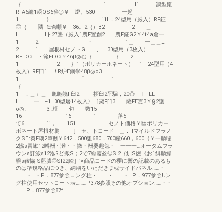
｛ 1l I1 鵠型箆
RFA6纏1瞬QS6雀㊤￥ 燈。530 一起
1 ｝ l i1L．24型用（厳入）RF鉦
◎｛ 隣F∈倉噸￥ 36。2｛）B2 2 ＿
I lト27聾（厳入1農F置創2 農F鉦G2￥4t4a倉一
1 2 ・ 1＿ 一＿＿‡
2 1………屋根材セノトG 、 30型用（3枚入）
RFEO3 ・範FEO3￥46β◎む｛ ｛ 2
1 2 ｝1（ポリカーホネート） 1 24型用（4
枚入）RF臼1 ！R炉E鋼挙48β◎o3
1 「 1
｛
1」．＿」＿ 脆脆饒F臼2 F拶臼2平騙，20◎﹂︳−LL
I 一 −1…30型屠14枚入〉［黛F臼3 薩FE霊3￥§2護
o◎、 3…櫃 包 数15
16 16 1 落5
て6 1i， 151 セノト価格￥幽ポリカー
ボネート屋根材鵬 ［ セ、トコード ＿．ilマイルドフラノ
クSEr翼F瑚2筆酬￥642，500誰680，700瞳660，600｛￥一麟曜
2撚s冒鰍12噂酬・灘・・撒・酬嬰趣勉・」一一一…オータムフラ
ウンs訂澱s12泓Sど搬S；2で7総霞盈◎Sl2｛釧S撚《お1餌麟鰹
醗s鞍協IS藍膿◎Sl22鱗］’×商品コードの櫻に響の記載のあるも
のは準規格品につき、納期をいただきま魂サイドパネル……・
………・…・P．877参照ロング柱・………・………・…P．977参照Uン
グ柱使用セットコート表………Pβ78参照その他オプション……・・
………P．877参照87f