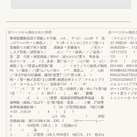
左ページから抽出された内容
右ページから抽出
卿瑚鴛爾翻昼調卜聞劇⊥ギ引貌 メA， P−ポ−．LcuR・F 高
〔マイルドブラック
ノUワー㎡中ート榊皿メ，； ヤ−求−トストロン2ライブ慰ート
27−59型24・30−
置鑛劉リボ劇ア制卜籍驚．．酒幽多〃塗馨傷％ ノ兜％〃
66363336一．1
し〆〆勢薪／譲野傷％ノ がノ∴”’〃〃膨易／／ソ’猛脅／
121111212
塗、謬 弓髪〃拷髪羅姥ノ努8ぞ・滋ぢがのだ墜％、弩多伽 ・
121 1
劣〆ケ／tt．．x’、〃2．多参、騰㌻劣〃ク ノηグ膨 り・κ7／
211II l I12
腸髭ノる／7彦篇ψ簗貿貌”霧 ／ 〃ぜクノラり鰺第〆勉鴎
00￥843，400￥8
ttt t／骸疹／／t愛”μノちク勃り 〃︾．傷髪ム ノ ヵ紹
RFAl脚AS訂RFAl
ノ”本文P稔42目轟瞬＿縢彗F釜墜㍗二i〒慧ヨ睾」L 一
RFAl227ASETRQ
咤︸ノ塑一幽〆姿図1まL5葺璽♪籔纏合掌タイプ〔マイルトブラ
訂RQSl225ASE
ック・オータムフラウン〕規格表11tl’．1．’．；ft’．．．
イルコートLアア
『『「／t『「Zl tt「1ぞ・ジ∠”茨／劣郷鍔／吻・Wレ7％萱1磁
ポートL872メジ
1旨「「∵ ’1 ，’ it・鞘ヲ！：．｝，：穐1．「麟爾
ポート皿ライブポ
「、・ 〆、、ii，：＼1驚墾；騒羅鐘朔欝勉睡季蟻繍・．影
トメジャーポ−卜
擁轡騒｛擁鶴／沈㌶▽・乞”鷺7鷺影・鷲多，：・ジ響．㌘緯墜
癖轡蕪擁磯影擁一 1 24・27型用駐蹴劔 1飛◎S麟
￥33，の3◎4 ； 4 i 2 1
4 ∠2 1柱 1 30型
用農融2喉：携◎S2噌ギ38，530︷1 2ヤー一一一一L一︸
2 1 424型用（2本入，￥ 12謡鯵の2
1 1 落 ｝
ト・ 二「27塑用（2本入1RFA雪2 1銭◎S，2￥ 怨23￠