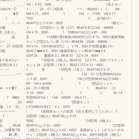
n ．＿
VN：￥59，500i 1長さセッ
妊01一㌃
ト． 24・27−14型用 一1．−8RAE61［．L ’AB・
＿ ■竺
MB￥15，6001 1 164 r・71BR．VN￥17，
I l
7001 ． 1、、蒜1錨57）
入1 ……一…一
8RAFO2ココ￥69，0001 1幅セッ
V睡
ト 127型8スパン用（L57）8RAFO4口口AB・MBBR・
（2本入）
VN￥75，5001 1「308RAFO6口口￥81，900
旧＿ 晶
旨 1124郵1委ll姜賭ll8RAE81口口￥15，0001i連棟用幅
三一．＿．
セット27型2スパン用（L14＞8RAE84「旧AB・MBBR・
 27−50型用
VN￥16，70018RAE87口「］￥18，30013°型塁蕩轟L14＞
￥3場
8RAF13■■￥5，40011連棟部材セット8RAF14■■￥6，
本
500124．、魍罷本入）8RAF21 ZZ￥24，8001
￥篭4◎o一
1 130型用（2本入）8RAF22 ZZ￥31，2001ブラケット
用臼本入）
セット24・27型用（1本入）8RAF17ZZ￥12，4001
唱一 一
1 歪 130型用（1本入）8RAF18ZZ￥15，
…………一一
6001 124・27−57型用8RAF63ロ
コ￥20，6001 1 130−57型用8RAF66口口MB・
塵［
BR・VN￥2t600i 1 1部品セット1
4 π￥鷹7，
24・27−14型用 1 8RAF61−：口
￥10，9001 1 1 11 30−14
8鞭A
型用8RAF64−1「1AB・MBBR・VN￥11，
1 ・ 2か
4001 ． 1竪樋セット 「
箋 1￥ 52，
L31008RKE40口「￥2，4001 i l
一一一
i 1屋根材セットの材質・t自を選択してください．1
一＿1 1
24型用（3枚入）8RAF28△△￥39，
型
0002 124型用（4枚入）
8RAE
8RAF31△△￥52，0001 127型用
＿24重塾7界
（3枚入）8RAF29△△￥42，6002 屋根材セット（ポリカーボネ
縢 嗣…剛
ート）27型用（4枚入）8RAF32△△￥56，800130型用（3枚入）