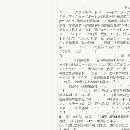
1 ’ L畢llo●●◎
コート ［スタイルコートLP5 whキフィツト
ギテプ下トキューブポートL糊観嘉一悼神酔朝㌢
pmLcaTvス剥斜壷劉裸嬉sX．−乞傷舞藪≒壌壷
拶毒｛華嚢憂多《癬響麟易癖纐鯉第鎚凝虜1ゲ事
ぞ％本文Pt312−−13t5、商品コード・セットコ
コートセノトコートの口薦、璽蟹、○には、下記
トを入れてください。凹欝 色（商品コート・セ
用）乏物墨舞ブ勃ン剛擁 醗凱、適藁滋覇盈
協 9◎1り・々毎霧罫プラ砂／つ1
／ζ物鴻＿．乙1 8
飛 “………ポ．藁多蘇
1 サ雑籔睡嚢 色（共懸翻材1f詳箏一＿
屋根材の商品コートの△△には、下記のアルファ
てください。△△ 屋根材の色（商品コード用）
霧雛砦嚢諺霧碧解一一念暑一一○ 屋根材の材質
ード用）多／∬ク三．／爆纏蜘轟騰翻髪ラ藤野ウ
1／娩◎・灘鑓潔福纏纏纏勃多騨考／㌘…一 
二，．雛諺騨→纏麟耀魏輔・「， 「 1 ．
「1「 ’「 「㍉㌦へ，鰯▽1癌ゴ1：噸辮灘購灘
鯵磯噛遡∴〆・翁」嗣一 K−一｛甕灘艶麹惣
鍵継麓擁騨髪勢鍵ツ晒 一一 A璽フリーポート
プレギュラー（W：24・27・3◎型〉延長タイプL
格表・1；1学蚕姦壌’ ”：’”「「「一π r−「7
7∴1 ／ つ； ． ／…ド／ ド
II ∵隔〉肉㍗㍊＿幅㍊＿ ’：il慰1幽譲lt纏1影
魂纏．1譲滞翻畷「2427−50型尾（2本入〉 ………
にπ￥32旦20G30−50型用（2本入〉8RA這05
8 B穀。v翻 …＿￥鐘600