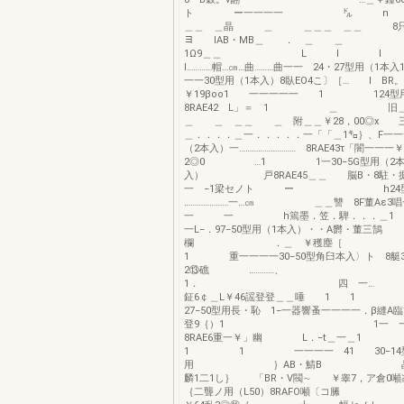
ト ー一一一一 ㌦ 
＿＿ ＿晶 ＿ ＿＿＿ ＿＿ 8只A
ヨ IAB・MB＿ ． ＿ 
1Ω9＿＿ L l 
l…………帽…㎝…曲………曲一一 24・27型用（1本
一一30型用（1本入）8臥EO4こ〕［… I BR。
￥19βoo1 一一一一一 1 124型用
8RAE42 L」＝ 1 ＿ 
＿ ＿ ＿＿ ＿ 附＿＿￥28，00◎x 
＿．．．．＿一．．．．．一「「＿1㌔｝、F一一一
（2本入）一……………………… 8RAE43τ「闇一一一
2◎0 …1 1一30−5G型用（2
入） 戸8RAE45＿＿ 脳B・8駐・掘
一 −1梁セノト ー h24型
…………………一…㎝ ＿＿讐 8F董Aε3
一 一 h篶墨．笠．騨．．．＿1 ………
一L−．97−50型用（1本入）・・A欝・董三鵠
欄 ．＿ ￥穫
1 重一一一一30−50型角臼本入〉ト 8艇3
2⑬礁 …………、
1． 四 一… 1 
鉦6￠＿L￥46謡登登＿＿唾 1 
27−50型用長・恥 1−一器響蚤一一一一．β縫A臨
登9｛）1 1一 一一
8RAE6重一￥」幽 L．−t＿
1 1 一一一一 41 30−14
用 ｝AB・鯖B 晶 ＿
麟1二1し｝ 「BR・V閥∼ ￥睾7，ア倉0噸≧
｛二聾ノ用（L50）8RAFO噸〔コ