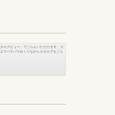
タログビュー」でごらんいただけます。カ
b上でパラパラめくりながらカタログをごら