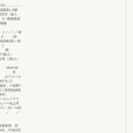
い．
……………………
綴霧謝レ8麹
0型用（厳入
1 3／鷹獲霧綴
彫鞠雛
p”wwvrT・一
／／／／擁
・〆・ ｛疹、
晦鍵購轍λ劉／慮
 『∫
 職
‘3枚入〕
型用（3枚入）
RAF48
17 葺
ワカーホ
877む◎
蓋．￥鵜欝1
覧く葱甥熱線吸
59，
オータムフラウ
ルバー色は準
L：50・14型
、 ／ ／
¶一’K＿t
樫 望
∈＿FO錘Z匠