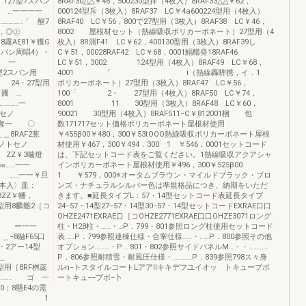
27型7スパン
8RAF30△△￥46，500230型拝（4枚入）8RAF33△△￥62，
． …一一一一
000124型斥（3枚入）8RAF37 LC￥4a600224型用（4枚入）
………「 醒7
8RAF40 LC￥56，800で27型用（3枚入）8RAF38 LC￥46，
5，◎㊤
8002 屋根材セット（熱線吸収ボリカーボネート）27型用（4
ξ81￥獲G
枚入）8R測F41 LC￥62，400130型用（3枚入）8RAF39し
ン周唱4）・
C￥51，00028RAF42 LC￥68，0001鰯艦癸18RAF46
 一 一
LC￥51，3002 124型用（4枚入）8RAF49 LC￥68，
スパン用
4001 「 i（熱線轟騨携，イ．1
24・27型用
ポリカーボネート）27型用（3枚入）8RAF47 LC￥56，
…
100「 2・ 27型用（4枚入）8RAF50 LC￥74，
………一
8001 11 30型用（3枚入）8RAF48 LC￥60，
セノ
90021 30型用（4枚入）8RAF511−C￥812001梱 包
0奪一 〇
数171717セット価格ポリカーボネート屋根材使用
8RAF2葱
￥455β00￥480，300￥53tOOO熱線吸収ポリカーボネート屋根
トセノ
材使用￥467，300￥494．300 1 ￥546．0001セットコード
 ZZ￥3噛燈
は、下記セットコード表をご覧ください。1熱線吸収アクアシャ
……一一
インポリカーボネート屋根材使用￥496，300￥525β00
 ……一一￥旦
1 ￥579，000※オータムブラウン・マイルドブラック・ブロ
1本入〉皿：
ンズ・ナチュラルシルバー色は準規格品につき、納期をいただ
ZZ￥幡，
きます。■延長タイプL：57・14型セットコード表延長タイブ
用8麟難2［コ
24−57・14型27−57・14型30−57・14型セットコードEXRAE口口
1
OHZE2471EXRAE口［コOHZE2771EXRAE口口OHZE3071ロング
ー一一
柱・H28柱・……・…P．799・801参照ロング柱使用セットコード
融F65口
表……P．799参照連棟仕様・合掌仕様……・……P．800参照その他
・2アー14型
オプション………・P．801・802参照サイドパネルM…・・…………
＿
P．806参照耐積雪・耐風圧仕様・…………P．839参照798ス々身
8RF桝蕊
ルn−トスタイルコートLアアIlキキデフユイオッ トキューブポ
………… ゴ 一
ートキュ−−ブポ−卜
懸E4の需
案 1