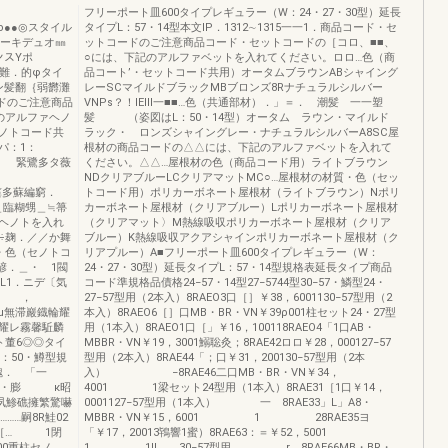
フリーポート皿600タイプレギュラー（W：24・27・30型）延長
スタイル
タイプL：57・14型本文IP．1312∼1315一一1．商品コード・セ
アーキデュオ㎜
ットコードのご注意商品コード・セットコードの［コロ、■■、
ンスYポ
○には、下記のアルファベットを入れてください。ロロ…色（商
争難．的φタイ
品コート’・セットコード共用）オータムブラウンABシャイング
ン髪翻｛弱欝灘
レーSCマイルドブラックMBブロンズ8Rナチュラルシルバー
ードのご注意商品
VNPs？！IEIII一■■…色（共通部材）．」＝． 潮髪 一一塑
のアルファヘノ
髪 （姿図はL：50・14型）オータム ラウン・マイルド
ノトコード共
ラック・ ロンズシャイングレー・ナチュラルシルバーA8SC屋
パ：1：
根材の商品コードの△△には、下記のアルファベットを入れて
 緊鷺多タ薇
ください。△△…屋根材の色（商品コード用）ライトブラウン
NDクリアブルーLCクリアマットMC○…屋根材の材質・色（セッ
編窮．
トコード用）ポリカーボネート屋根材（ライトブラウン）Nポリ
臨糊甥＿≒箒
カーボネート屋根材（クリアブルー）Lポリカーボネート屋根材
ヘノトを入れ
（クリアマット〉M熱線吸収ポリカーボネート屋根材（クリア
÷麹．／／か舞
ブルー）K熱線吸収アクアシャインポリカーボネート屋根材（ク
・色（セノトコ
リアプルー）A■フリーポート皿600タイプレギュラー（W：
諺．＿・ 1閥
24・27・30型）延長タイプL：57・14型規格表延長タイプ商品
L1．ニデ〔気
コード準規格品債格24−57・14型27−5744型30−57・鱗型24・
1 ，
27−57型用（2本入）8RAEO3口［］￥38，6001130−57型用（2
μ無滞巖鐡輪耀
本入）8RAEO6［］口MB・BR・VN￥39ρ001柱セット24・27型
耀レ霧馨駈麟
用（1本入）8RAEO1口［」￥16，100118RAEO4「1口AB・
董6◎◎タイ
MBBR・VN￥19，3001鰯聡灸；8RAE42ロロ￥28，000127−57
：50・鱒型規
型用（2本入）8RAE44「；口￥31，200130−57型用（2本
秘魏． 「一
入） −8RAE46二口MB・BR・VN￥34，
1・膨 κ昭
4001 1梁セット24型用（1本入）8RAE31［1口￥14，
鱗夙鯵礁擁繁驚嚇
0001127−57型用（1本入） 一 8RAE33」L」A8・
……嗣8R鮭02
MBBR・VN￥15，6001 1 28RAE35ヨ
二二［… 1閉
「￥17，20013鴇響1蜜）8RAE63：＝￥52，5001
重柱セノ
1 1II 30−57型用 r 8RAE66MB・BR・