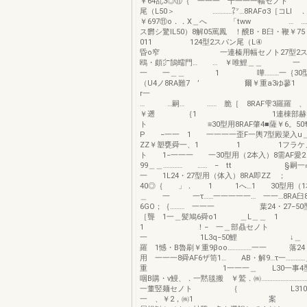
￥64乱3◎⑪｛ 一一一 十一一一幅セノト 1
尾（L50＞ …………㍗…8RAFσ3［コLl 
￥697⑪o．．X＿へ 「tww … ………
ス欝シ驚IL50）8解05罵鳳 ！醗B・B臼・鞭￥7
011 124型2スパン尾（L④ 8露A
昏o窄 一連榛用幅セノト27型2スパ
鴎・頗㌻鵠蠕門… … ￥唯鯉＿＿
一 一＿＿ 1 嘩………一｛30型2
（U4ノ8RA難7 ’ 爾￥重a3ゆ蓼1 
r一 圃 
… …嗣… …… 脆［ 8RAF雫3羅羅 、…
￥遡 ｛1 1連棟部赫
ト ≡30型用8RAF肇4■薩￥6。5
P −一一 1 一一一一歪F一輿7型殿簗入u＿＿
ZZ￥塑甕舜一、1 1 1フラケノ
ト 1−一一一 一30型用（2本入）8需AF愛2
99＿＿………… …… − tt §嗣一㎜
一 1L24・27型用（体入）8RA即ZZ ；
40◎｛ 」． 1 1へ…1 30型用（
＿ 一 一τ……一一一一一… 一一…8RA臼8
6GO；｛……… 一一一 葉24・27−50型
［聾 1一＿髪鳩6舜o1 ＿L＿＿ 
1 ！− 一＿部贔セノト 
一 1L3q−50鯉 ↓＿ ＿−8
羅 1憾・B魯刷￥重9βoo……………一一 落24
用 一一一8舜AF6ザ笥1… AB・解9…τ一…………
重 1一一一＿ L30一事4型用［
咽B購・v鰻、．一黙毯搬 ￥鷲．㈱……………………
一董竪麺セノト ｛ L3100；8
一 、￥2，㈱1 