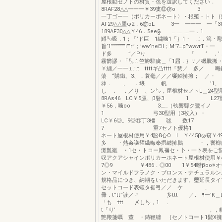
屋根勧セノトの材質・色を選訳してくださ
8RAF28△△一一一￥39婁⑫窃o 3 1凹
一丁ゴー一（ポリカーボネート〉・根殖・トト｛
AF29△△墨φ2，6愈oL 3一 一一一 一「3
189AF30△△￥46．5ee§ ……………一．
鱒㍉吸．1；「’ド巨 1繍噛1「｝1・ …’．篶・
旨’1”””””””i”’r”；’ww’neEll；M’7…
ド多 ”／Pり 「 ’ ．’．ド
霧欝謬・「㌦∴竺鱒騨疵＿「1届．｝∵／磯騰搬
￥繍／一一⊥∴t ttttギ凸tttt『慧／ 多／ 
蕩 “購鐵、3、．蓑毫／／／饗鱗擁擁； ／・
葎． 、 ．壌 帆 ’1、
し ． ．／り 、ン㌧，屋根材セノトL＿24型用
8RAε46 LC￥5鷹、β磐3 1 L27
￥56，噛oo 3……（執響聾ク鷺イノ
1 弓30型用（3枚入）・ 8
LC￥6◎。9◎⑪丁3橿 毬 数
7 重7セノト優格1 ボ
ネート屋根材使用￥4訟8心O l ￥445β◎窃￥49
多 ・熱姦議耀繊晦秦撰纏擁鵬 ・，響榔趨
灘難雛 ・1セ・トコー鳳禰セ・卜・一卜表をご
収アクアシャインポリカーホネート屋根材使用￥4
7◎9 ￥486．◎00 1￥54噌βoo※
ン・マイルドフラノク・ブロンス・ナチュラルン
規格品につき、納期をいただきます。璽延長タイプ
セットコード表蟻タ裾弓／／ ケ 
冊．t”tt”診／〃 多ttt ／t 
「も ttt 〆し㌧，1 ．
t「り’ ，，糧霧毒
艶鞭箋蠣 董 ・鋳鞭纏 ｛セノトコート1髭X擁A