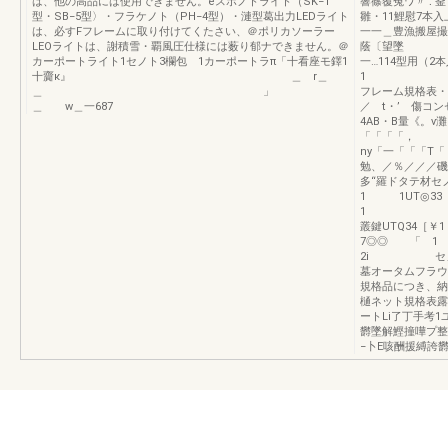
は、他の高品には使用できません。eスポノトライト（SK−1
響篠覆冤ワ〃∵釜
型・SB−5型〉・フラケノト（PH−4型）・漣型葛出力LEDライト
雛・11鯉
は、必すFフレームに取り付けてくたさい、＠ポリカソーラー
一一＿豊漁搬屋
LEOライトは、謝積雪・覇風圧仕様には薮り郁ナできません。＠
蔭〔望
カーポートライト1セノト3欄包 1カーポートラπ「十看座モ鐸1
一…114型用（
十齎κ』 ＿ r＿
1 1 写
＿ 」
フレーム規格表・
＿ w＿一687
／ t・’ 傷コ
4AB・B量《。v
「「「「，
ny「一「「「T「
勉、／％／／／
多“羅ドタテ材セノ
1 1UT◎3
1
叢鍵UTQ34
7◎◎ 「 1 
2i セノト緬格
墓オータムフラウ
規格品につき、納
樋ネット規格表露
ートLi了丁手考1
欝墜解鰹撞嘩プ整
−卜E咳酬援縛誇