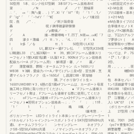
50型用 1本、ロンク柱57型嗣 3本SFフレーム規格表tE
いc鱈固定式サポ
簗 ． ／N ， 〆 ／1’「懸犠翠
×2÷M合裳 
∴「、 ㎝「∵陶㍉蔓．．｝1”…Xl「t’「lil’”「fl｝「「1「．1／
プの2連棟＝基本
F’「lg”「 「「−1vl’i’「「”町 、レ／1擁2目
ト×2十M合 
院．燕 ／”．、 ／弼ク隔脅葵
eM合灘タイプの
轟 呪ド麹導雛蓼騨磐磐
合掌棲木セノトX
ド ／ρ癒犠／ ・ ｛
品セノF×2籔商
／ A 擁﹁轡嚢嘩晦〃T…凹丁…N胃㎜…㎝町「7
は、下記のアルフ
四 滲タ〃灘繊 ／I tt．’r，．「rL．∵ 、ド「．k
プ夢捗ジr｛ A
I Ir多「／を tt，1 50型用りLK32
海窒撃
｛ Uし麟32￥一避Fフレ払 「 57型乳K33τ嘆
一一一一レ轡麹噸
L3靴雛L33 ｛”し鰯33馴一 ￥ 39。鱒◎Fフレーム連棟スリ
ついては、P．7
ーフセノト1蟹LK鍛1駄麟・UL脳1￥2，900Nオプション規格表
＾㌘；1／多ジ 
配線カバーA（Fフレーム用）・解壌謬・馨、／〃 霧／
2⑪。 剛一
グ 灘驚欄茎、欝鞍・オータムフラゥン（L＝1650ジリ
用，。。。
WB38 ￥3鋼．愛線力バーAノ学て≧グレニ皇≡型．翌当脚．烹
尾 8醗KEO
遡マイルトフラノク 伍＝1650〆 し践躍C88・翠3β鯵
A 8RKEO3
0 隅…アイホリ弥ワイト生＝
包 本体セノL÷
16501UWD881￥3，6懸の旨1國eFフレームは、カーポート母屋
1ン1涯鋤蒙
施工時と同時に取り付けてください。 ●「Fフレーム連棟ス
lRKU88 1窮
リーフセノト郵ま、Fフレームを連棟する際に使用してくださ
柱本数分を発庄し
い， oFフレーム2連棟＝Fフレーム×2十Fフレーム連棟スリ
㌘ ㍑響雛／／♂
ーフセノト■照明オプション規格表﹁；．「’ 『 ： ；11fl．
入）UK”07
「1「 1 1．， ’［ 穐 II楓 ／
（ポリカーボネート
／ ” rl I簾考懲．・
上 27型用（
ポリカソーラー LEDライトライト本体シャイングレーソーラー
1 一1 3
パネルセノト1シャインクレースポノトライトSK刊型50f60Hz共
￥給。700
通L オータムフラウン！ ンヤイングレー ネオブラノ
《yo7￥豊隻8
クSB−5型50〆60Hz共通 ・ノマイングレーネオブラノク
鱒墜雛璽．一塑o
PH−4型50Hz60HzT乳自フラケノトカーボートライト fPK−10
嘆枚入〉猟WO7