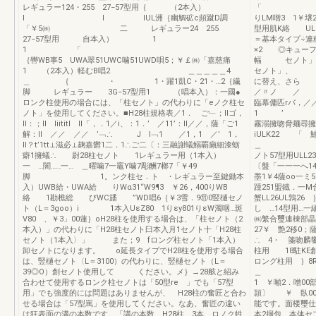
レギュラー124・255 27−57型用｛ （2本入）
「 E
I I lUL洲｛幽鯛砿c頻蹴D調
りLM噌3 1￥壌
「￥5㈱ 二 レギュラー24 255
型用肌K絡 UL
27−57型用 自本入） 1
＝基本タイプ÷連
1 「
×2 ◎キュー
｛轡WB事5 UWA翠51UWC噛51UWD唄5；￥￡㈱「嘉慈痛
幅 セノト」を
1 （2本入）軽むB唱2 ＿＿＿＿＿4
セノト」、 「
＿ ｛ ・ 1・躍1凱C・21・…2｛繊
に替え、さら 
脚 レギュラー 3G−57型用1 （唱本入）：一國●
／〃ノ ／
ロンク柱使用の場合には、「柱セノト」の代わりに「eノク柱セ
臨幕傭匹rバ，／
ノト」を使用してください。■H28柱規格表／1． ご﹂；IIゴ，
1 ’
ll：；II Iiititl ll「，．1／i、：1．’ ／11’：II／／，薩「ご1
霧溺擁吻脅麺尋擁
解：II ／／ ／／ ’﹁∴ J I﹁1 ／1，1 ／’ 1，
iULK22 「 鯵
II？t’1tt⊥滋必⊥麹嘉欝1二．1∴ご二〔：三融謝蟻鰯覇癩細漆蛎
＿ 
癖1擁蟻∴ 尉28柱セノト 1レギュラー用（1本入）
ノト57型用ULL23
一 …闇……一… ＿曜噛7一竈Y噛7彫酬7榔7「￥49
〔盤「一一一へ14
脚 1。ンク柱セ．ト ・レギュラー至鍵鋤本
墨1￥4薩oo一ミ5
入）UWB給・UWA給 りWα31“W9¶3 ￥26，400りWB
踵251盟鐡．
絡 1勘樵総 びWC旙 ”WD唱6｛￥3雪．9⑪0竪樋セノ
蟹LL26UL鶉2
ト（L＝3goo）i 1本入UεZ80 1りεy801りεW濁咽…斑
し …14型用…一
V80 、￥3」00蓮｝oH28柱を使用する場合は、「柱セノト（2
㈱繁合璽連棟部晶
本入）」の代わりに「H28柱セノト臼本入月1セノト十「H28柱
27￥ 艶2移0
セノト（1本入〉」 また；9 fロング柱セノト「1本入）
∴ 4・ 箋
卸セノトになります。 o延長タイプでH28柱を使用する場合
柱用 18駐KE創
は、竪樋セノト〈L＝3100）の代わりに、竪樋セノト（L＝
ロング柱用 ｝8R
39◎O）創セノト使用して ください。メ｝→28舷と紹み
＿ ド H
合わせて使用するロンク柱セノトは「50型re 」でも「57型
1 ￥噸2．噌
用」でも強度的には問題はありませんが、 H28柱の奮匠と合わ
頴〕 ￥ 臥00
せる場合は「57型罵」を使用してください。なあ、奮匠の違い
能です。面楼璽
は狂表面の溝の本数です。「講の本数 H28柱 3本、ロノク牲
本2掴包 本体セ