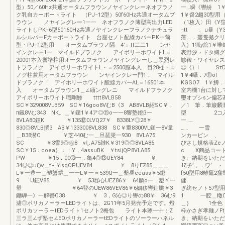
型）50／60Hz共通オータムフラウンノヤインクレーネオフラノ
一…瞬《轡紛 1
ク乳自カーポートライト （PJ−12型）50f60Hz共通オータムブ
1￥督2趨30型用
ラウン ノヤイングレー1一一 ネオフラノク薄型高出力LED
（1枚入〉田《Y
ライトしPK−6型50160Hz共通ノヤインクレーフラノクナチュラ
−tt 、u暴｛Y
ルシルバーFカーポートライト 台座セノト配線カバーPK一葡
藩．．叢隻拠
型・PJ−12型用 オータムブラウノ隔 4’』tt二二1 ンヤ
入）1猟y舘1￥
インクレー1一 マイルドプラノク アイボリーホワイトL＝
表野汐・ドタ縛グ
20001本入響準柱用オータムフラウンノヤイングレーし＿黒烈レ
鯵鞍・ワイヤレス
トフラノク アイボリーホワイトL・＝2500膣本入 目28柱・ロ
◎《｝I SτD
ノグ柱兼用オータムフラウン ンヤインクレー門1， マイル
1￥4囁．7⑪o
ドブラノク「 アイホリーホワイト醗線カバーAL＝16501本
KGSO7 1￥鱒
入 オータムブラウン1＿∠緬ングレニ マイルドフラノク
室内機1台に対
アイボリーホワイト職剛鯵 tttt8VLB58
璽オプシsン
SC￥329008VLB59 SC￥16goo8VむB《3 AB8VLB紹SC￥．
／1 筆．筆簸麟
π鐡8Vむ343 NK。＿￥鑓1￥4ア◎⑪o一一8響塾鐙β一
型 2コ入 L
8VLA80鍾K ￥135⑫0LVQ27￥ 8338LY◎28￥
一…
830◎8VLB撰3 AB￥1333008VL838 SC￥重8300VL鎚一8V量
…… 一
＿B38瀦C ￥芝440む一＿旦琶簗一930 8VLA75
ンカーピン 、 4
SC ￥3雪9◎㊨8 vしA75雑K￥319◎◎8VLA85
ぴさし規格表Ze
SC￥15．coea｝．；Y．4assuBK ￥tsijQP8VLA85
c X商品コー
PW ￥15．00⑬一．亀4◎⑬UEY84 ￥
き、納期をいただ
34◎◎uξw＿t−i￥sgOPUEV84 ￥ 8りEZ85＿＿＿
1ζヂ’，．ワ’
L￥一豊一＿塑蟹鎧＿一一L￥一＝539Q一＿墾昼eeass￥5鐙
f50型用8離
9 U鉦V85 ￥ 53⑪心UEZ86￥ 64麟o一．塑￥一
健 全色 
塑 ￥64登のUEW86VEV86￥6姻移轡鉦鵬￥3
ぎ紡セノト57型
鋤騨一》一解轡C38 ￥ 3，G沁◎り轡の88￥ 36む9
1 一腔＿轍Ω盤
濾◎ポリカノーラーLEDライトは、2G11年5月発売予定です。燈
＿｝ 1全色 
ポリカソーラーtEDライト1セノト2梅包 ライト本琢一十：Z
枠かさぎ孝麺ノF
三ラ三∠ず塾セ∠EOポリカノーラーtEDライトのソーラーハネル
き、納期をいただ