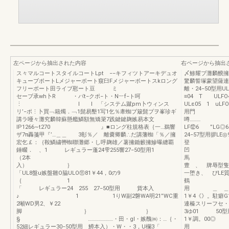
左ページから抽出された内容
右ページから抽出
ス々マルコートスタイルコートLpt −−キフィツトアーキデュオ
〆鯵耀ブ灘麟醗擁
キューブポートLメジャーポート窺臼Fメジャーボートスkロング
驚麟誓塚蒙望薩連
フリーポート田ライブ慰ート豆 ミ
離・24−50型用U
セーブ承wh卜R ・パt−クポ−ト・N︸f−ト呵
≡04 T ULFO
⋮ I I 「システム蹴pm卜ウィンス
ULε05 1 uL
リ’−ポ⋮卜買﹁籍燭．﹁1髭易墾1写1乞％牽蜘ブ簸髭ブヲ峯珍ギ
講ラ唖々灘究麟韓蘇懸艦鱗額無矯簗7践鍵鍵麹嫉易本文
噂………
IP1266∼t270 』■ロング柱規格表｛一…鵜響
LF⑫6 ”LG
ザ7π轟箋甲『’…＿＿ 3彰％／ 離嚢卿麟∴だ講藩蜘「％／擁
24−57型用拶L
宏乞￡：｛鞍鱗繍轡蜘聯灘郷・し呼麹雄／薯擁鋤籔擁鰺曝纏覇
登
錘畷． 、1 レギュラー蓬24雫255響27−50型用1
凹 ”LG
（2本
馬 …、 2
入）
豊 、 牌辱型隻
「UL8盤u嫉盤雛O脇ULO⑪81￥44，0の9
一堕き、 ぴL
｛ 1
鶴 蟹
「 レギュラー24 255 27−50型用 貨本入
用 ＿ ＿−LU
♪ 1 1りW副2磐WA明21”WC重
1￥4《》。駐癖G1
2噸WD男2、￥22
連榛スリーフセ・㌧3
脚 ｝ 
3ゆ01 50型用
§ …………………・田・gl・嫉醜㈱：…｛・
1￥調。0
52細レギュラー30−50型用 鱒本入）・W・・3，U欄3「