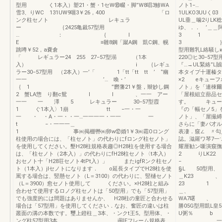
型用 く1本入）塑21・蟹・1セW⑱畷・脚”W8唱3鯵WA
ノト1−… 囮
雪3、りWC 131UW9咽3￥26，400 「ロ
1ULKO3UUく0
ンク柱セノト レキュラ
UL垂＿噛2り
ー ｛2425亀裁57型用
ゆ、．． ’＿＿
… ： ｛ l
3 1 字
E ≡雛8鋼「蹴A鋼 凱C鋼、幌
3 ｝翠，2」
跳噂￥52，a嚢倉
型用難乳L絡騒
「 レギュラー24 255 27−57型溺 （1本
220◎ヒ30
入） i ｛レギュ
『…→UL緊絡”L賊
ラー30−57型用 （2本入）一’「 1「tt「tt tt ’ ‘’幽
本タイプ十運榛タ
一一 ’… 喚・’
×2 eキューフ
｛ 1 ”欝藩21￥盤，辮妙し鋼
ノト」を「連棟爾
2 蟹LA惣 り翻c鴛 l l 、一一 アー
「屋根組立蔀品セ
一一 一 澤 5 レキュラー 30−57型霞
す。 キューブ
1 ぐ1本入〉1崩 tt −一・一
『の「幅セノ5」
一 ・ ・A・一・・一…一一一一・一一 一
ノト」、「屋撮縛
t −・一一一＿
さらに「妻パ才ル
1 事㈱掲棚轡㈱卵w⑫婚1￥3㈱霜Oロング
表凄．窺∠ 〃勾
柱使用の場合には、「柱セノト」の代わりにfロング柱セノト」
誌。滋羅ワ琴7一∵
を使用してください。墾H28柱規格表趨◎H28柱を使用する場合
耀厘勧ン噺演窺撫
は、「柱セノト（2本入）」の代わりにfH28柱セノト〈t本入）
2 りLK22
おセノト十「H28荘セノト4tPt入）」 またigfRンク柱セノ
ト（1本入）jlセノトになります． o延長タイプでH28柱を使
§L 50
罵する場合は、竪懸セノト（L＝3100）の代わりに、竪樋セノト
＿K23
（L＝3900）愈セノト使用して ください。×H28柱と組み
23 1 
合わせて使用するロノグ柱セノトは「50型用」でも「57型用」
＿、 、
でも強度的には間題はありませんか、 H28柱の童匠と合わせる
WA7曙 、 鯵
場合は「57型用」を使用してください．なお、奮匠の違いは柱
勝05G型用凱
叢面の溝の本数です。璽上鐙柱＿3本、・ンクt王5。型用体、・
U粥％
ング柱57型用3本 ＿＿j顯Fフレーム規格表
＿ ＿ ＿ 一繭