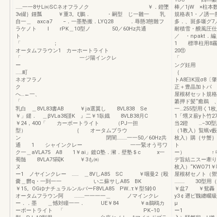
……一一8サL㈱SCネオフラノク ￥．鐙墜
棒／1jW ×柱
3v綴｝鍾瓢 ￥重3。ξ鵬． ・嗣型 じ一雛一 乳
規格表1・ノ誘一
自一＿ axca7 −．一墨塾搬．LYQ28 ．辱懸3態難フ
多．、斑多噺グ7
ラケノト l rPK＿10型ノ 50／60Hz共通
耐積雪・醗風圧仕
ト
／ ・npakt．
「 ；
1 標準柱用8霧
オータムフラウン1 カーホートライト
20⑪
「 一ジ陽インクレ
「 一 
ー
ング妊用 ∼
……町
｛ コ28柱
ネオフラノ
トA8臼K混σ8〔
ク
正＋豊晶加トパ
へ…←一、
屋根材セット規格
「
纂押ド髪“癒鵜 
乳白 ＿8VL83書AB ￥ja選翼し 8VL838 Se
一…255型用く
￥」鑓． ＿βVLa38謹K 』二￥1臥鐡 8VLB38月C
1「甥ヌ薪y
￥24，400「 カーポートライト （PJ一担
当2鐙 …−30
型） ｛ オータムブラウ
（1教入）覧蝋v
ン 閉闇………一一50／60Hz共
枚入）購｛サ蟹
通 1 シャインクレー 一一緊オう弓ワ
ト 27型
ク一＿aVLA75 A8 1￥ai」鍍Ω塾．瀦．壁塾＄c x一
ー） ↑り締
蜀髄 8VLA75閥K ￥3も㈱
デ旨結ニスー牽
枚入）“KWO71
ー1 ノヤインクレー …… ＿8VしA85 SC ￥咽曼2｛殴
屋根材セノト（
嚢＿欝q・一到一一 いニ蘇サしA85 BK
……… 30型用
￥15。OGゆナチュラルンルバーF8VLA85 PW…τ￥型5鈴0
￥盆7 ￥鴛轟
オータムフラウン阿 ………一一一一＿ ノマインクレ
y3￠遡ピ魏纏畷
ー．．墨 ＿憾対瞳一一． UE￥84 ￥a鵜鴎カ
μ 27
ーポートライト 「 PK−10
ー1 ヒ