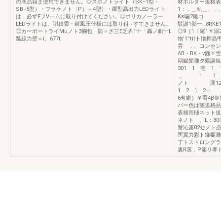
の商品籍ま使用できません。◎スポノトライト（SK−1型・
材ホルダー規格表
SB−5型）・フラケノト〈P｝＋4型）・庫型高出力LEDライト
1：．＿軌＿、．、
は．必ずFフV一ムに取り付けてください。◎ポリカノーラー
Kε噛2雛コ
LEDライトは、謝積雪・耐風圧仕様には取り付∼すてきません。
駁謝1影一…8RK
◎カーポートライMuノト3欄包 防＝ざ三E乏界1十「轟ノ劇十L
◎9［1〔羅1￥溺
瓢線力壁＝i、677t
物’1”titト憎
雰 ．、コンセン
AB・BK・v魏￥
期罐髪灘夕霧講舞
301 1 宅 1 1
＿ 1 1 1つ
ノト 囲12−5
1 2 1 
6奪癖｝￥看4β
バー色は茎規格品
表穰雨樋ネット規
ネノト 、L：3
蟹沁露02セノト
匡翼力彩ト鎌饗灘キ
丁トストロングラ
裏R茎．P箋リ孝ト