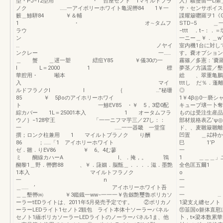
型・PJ−12型用 ・ 台座セノト 1マイルドプラ
入）騒蟹留一L獺
ノク ……一アイポリーホワイト亀泥轡84 1￥一
サ・センサボイス
籔＿鯵騨84 ￥＆輔
諜耀簸囎羅ヲ1《
1 ・ オ∼タムフ
STD−5 ＿一
ラウ
−ttt ．t−：
ン
一ニー＿￥．＿w‘
… ノヤイ
室内機1台に対
ンクレー 一……
す。嚢オプション
＿ 蟹 ＿遅一塑 繧痘Y85 ￥儀30の一
霧篠／多憲：‘嚢羅麟
l L＝2000 1 標
夢茎／方議霊／墾
華腔用・ 噸本
総 、翠重亀鵬膿
入 マイ
tttし だ％．蓬
ルドフラノクl l ｛ …”秘珊
◎ ：「
85 ￥ 5βoのアイホリーホワイ
1￥4β◎0︸褻
ト 一鯵EV85 ・￥ 5，3⑫0配
キューブ壌一卜奪
綜カバー 1L＝25001本入 1 オータムフラ
ものは受注生産品
ウノ｝−128窄王 「一一ニフマ芋三／27し：：
部材規格表乙’ψ
一 ……一一器畿 一堂窪
ド、、麦雛簸
撰；ロンク柱兼用 1 マイルトブラノク り酬
凹置 ＿㌶枠か
86 ；……「1 アイホリーホワイト
巳 1’P −
ゼ．雛．りEV86 ￥ 6。4む蓼
一
ミ 醐線カハーA l、．掩，。 鴇
1 ＿＿＿」
醐黎1＿野．轡欝88 、￥．藷姻．脳甑＿．．．．滋．墨艶
全色匡五爾1
1本入 マイルトフラノク
一 n
一
＿…… ’ アイホリーホワイト吾
＿＿墾轡㈱ ￥3鑑鐡一ww−一一一￥告劔艶璽魯ポリカソ
一 …
ーラーtEDライトは、2011年5月発売予定です。 ②ポリカノ
1梁支え纏セノト
ーラーLEDライト1セノト2観包 ライト本体十ソーラーパネル
⑪韮国o躯体直慰
セノト1緬ボリカソーラーLEDライトのノーラーパネル1ま、他
卜，t×梁本数累