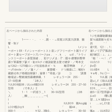
左ページから抽出された内容
右ページから抽出
1
1ジ乞矯馨馳麟擁
﹁ 1一一・・… ・・…囲・・→双鴛ヱ民翼力課灘、雛
髪％綴露雛％劣
饗・制ド
勿 ’「 ， 」
L Iメジャ
避1莞、1計∴，1
ーポートER・Fメシャーボートスト昼ングフリーボー卜麗ライプ
瀬1ノて㌘㌘瓢易
ポート夏セーブポート只パークpa． −．k ， uポ．”卜ウィ
鰯1解詑：⊥、⊥
ンスリーポート碁鷲孫罐．、彩デジ〆ゑ：㌃∴罷キi磨響斜墾華
「蛎「・ぺ！．i
露ゲ軍霧整プ蓼ズ・勧ギkチイ糖譲顧驚ゑ驚ぞ纏穿・／弩本文
ULEの3 1り
ip1262−−1270藝ロング柱規格表ギ・％ 離雰轡麹 ド／
βo⑰ …闇﹃
一〆tdede：’／／箋〃／・ 簾嘗畷・ ドつ擁嘉L二∴噸杉τ
UL6蓉4
藏癖㌶布グ櫓襯効辮蕨1，簸肇！”’尋嘉／診 コ ’講灘
￥a考，9￠◎一
轍場泌ン墾鰍擁拐霧磯憐嘱、1 レギュラー24 255・
5 1UL麗｛矯
27−50型虜 「2本入〉 1 1
題uしF《鴻U
1ULBO8掘08；ULco8厩DO8 レギュラー24 255・27−50
1￥3εggo運棲
型用 （寸本入）2 ＼
EO9＿＿一一」
＼ 1・1 一鍔巡ラ＿1 30−5G型用 （2本
鍾5一豆7型用
入〉 ＿醐＿＿＿＿＿＿一ξ
jLαO I響L麓薯
l
望……L￥3露
I IULBO9 雛Aog編
i ……uしE
LCO9翫D◎9 1 「 睡44，
1 ［￥4◎20
000−1 ．． ￥52，3魯0… レキュラー 30−50
颯a＿」ULK⑪