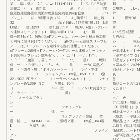
第 嚇．勉／、㌃〕㌦1コ「111zl”111， 「・㌦「／ろ熱藩
爾 博幌
冨欝二：り τ 鷺㍗毒 酒 ド／ ／r ／「1驚
口璽跨．＿．L−
窺羅魏耀勤郵磨班麹粥辮餐蕨彗簿絢吻鵜o佃籔肇 ／1F
プレ＿ム ㍑、5哩用り曾｛32 「 U＿陶量32 聯＿魏
1 響轡D8
32 ＿晶￥36βoo157型用1雛L33 1纏
LK畿3 拶L魏33 「 拶乱鍾331￥→ 蝿39。6蟹｝iFフレー
ム連棟スリーフセノト1 馨臨34響u《34 む1⊥麟 1
4βo
繊一鍾34≡￥2。9遡の㊧eFフレームは、カーポート母屋施工時
りWA鋭 U轡
と同時に敢り付けてくださいc gfFフレーム連棟スリーフセ
27 、 晩
ノト」は、F一フレームを連棟する際に使用してください。
27 ｝ ￥2。
eFフレーム2連棟＝Fフレーム×2十Fフレーム連棟スリーフセノ
合掌棟木セノト
ト麹照明オプション規格表’＼．．−n二『1．一∵．1’i’1；
＝基本タイプ×2
∴「’「．「腰裾．，菖’、㌔一’・「1・77、．一履1 ・燃剛
部品セノトX2十
侍，一’・・㍉骸㌧・，・㌧，ら． 亀 ㌧’ 一㍉1写熱〆．
＝基本タイプ×2
縫 ・ギ磁多・雛．1ポリカソーラー ［ ライト本体
部品セノト×3十
1 −− 1 シャインクレー8V竈＿858 SC I聚
表 璽
32．90◎LEDライト iソーラーパネルセノト｛1 ンヤイ
ングレー8VLB59 SC ￥嘩6。90◎
商品コートの1コ
｛ l SK一型 「 50／60Hz共通スポ
くたさい
ノトライト ・ 曇｝
1 オータムブラウ
＝こ 
ン
ττ7二墾1一懲
ー ンヤイングレ
《E《蹄
ー 律…「一
囮本体セノ
＿ ネオフラノク一聾輪 竺
《醜慧『一率駄o
皿．髄、＿ 8yLB43 SC ∼鷲唱ヱ遡． 8V韮＿843麗
用部品セノトA慧
K ￥馨7。鰍）
み取りで唱ま可
1 ノヤイノ
蒲脱式サポート
グレ
㎝拶粥塗撫プラケ
ー
1SC 四m纂・