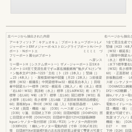
左ページから抽出された内容
右ページから抽出
アーキフィツトア⋮キデュオキュ⋮ブポートキューブポートLメ
1全て受注生産ですL
ジャーポートERFメジャーポ−kストロングライブポートHバーク
竪樋［H23〈4
ポート・Nポートエ ミミミミ づ
［W32・横延長］
フリーポート麗セptブポート
1［罧韓中隅梁
R へ穿ンス
（水上〉標準1右L
リー環ートH［システム求ート一｝ザメ∼ジャーポート豆SXネ
（水下1標準董右
スポートロll至て受涯生産でず㎝寡迄擁藪鰍梅’”勉夕〆％けン”tt
［W32］長さ標準
〃ン勉本文iP12t8∼1223「主柱［卜｛23（2本入）］竪錘［｝
60］・正面郡材｛
→23（4本入）］・屋根藻材l袖中闘蔓［月23（2本入）コ前後梁
折板翻品標・ L
標準［W32・横麺長］中間梁標準iw32・横延長自本入）］田喧
ス材（シヤノター
峯中闘梁カバー標準［W32・横延長（2枚入ノ」桁（水上）標茎
〔DO6M23ユ
「右L60！W32］票誹桁（水上）標準［左L60fW32］桁（水下）
Df2！H23難麟，
標華［右L60］Ψ桁（水下〉標華〔左L60］閤口標準［W32］長
錘lxノヤノター取
さ標準［右L60］長さ標華［左L6劔「正面部材屋根部品標憂む
［D301H23］
60］屋根材pa．準tOE［W32（磁〔入）1折板部贔標・ L60ヘ
電動カイドレール
ース材（員隠・機能・紬〉［D30］ヘース材（ンvノター）
隠・機能・穰）［
［D30］り箋、目隠材上下枠［D30］目隠材蠕部［DO6fH23］脛
憂更が可鑓てす
じ目隠室オ中間［DO61H23］目隠材中題D121H23謝藝麹聯
気蕩’オプノi／
kgueンヤノター取付部材［D30／ff23］ンヤノター内部付枠
機能・袖）［D2
〔D30fH23］！幽ILンヤノター電動内部｛寸枠〔D30〆肖23］
D27 〃 tt
彗 目隠材FIXyt冒賜裡F朕の左右段翌鐙置は硬場て璽更ガ可鹿て
下枠［D24］目隠