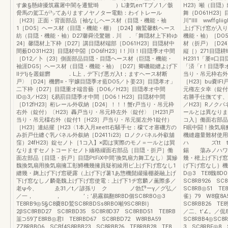
す象§懸緯擾筑霧屠中闇を遷鴛塒 ）L凄気en’Tブノ1／骸
H23｝噸（目隠
脅馬の駕工が㌧てありますノヤノター電動：わイトレール
舞｛DO61H23
［H23］正面・背面部品［袖なしヘース材（目隠・機能・袖
川”llll wwf
1［DO5］ヘース材（目隠・機能・棚）［D24】幽鷲馨麩ヘース
上げ下げ窓が入り
紡（目隠・機能・袖）D27馨舜涜驚雛．川 ．「舞隠材上下粋ゆ
機能・袖）［DO
24］馨隠材上下枠［D27］講目隠材端部［DO61H23］目隠材中
材（折戸）［D2
間薮DO31H23］目隠材中閤［DO6fH23］l！川l！l目隠季オ中間
縦［）271目隠耕
［D12／卜｛23］側面部品目隠・目隠ヘース材（巨隠・機能・
H2311「屡≡口
袖涯DG5］ヘース材（目隠・機能・袖）［D27］卿磯能纏よげ下
「済「r！目隠季オ
llデljを叢鋸欝 ．L上，デ下げ悪ガ入t；ますヘース材断
当り・吊元枠右外
戸〉［D24］機欝≡・宇嬢目隠季オ藍DO5／ト姜23］目隠孝オ」
［H23］bu嚢I
二下枠｛D27］目隠重オ端音藝［DO6／H23］目隠孝オ中間
元権左タ幸（錠付
ID◎3／H23］ξ易罰目隠季オ中間［DO6！H23］目隠材中間
右勝手仕撫てす、
［D12fH23］桁レール外収納［D24］！！！蟹r戸当り・吊元枠
／H23］Rノクパ
右外（錠付）〔H23｝轟戸当り・吊元枠左外〈錠付〉［H231戸
ールとは異なり
当り・吊元橿右外（錠付1［H23］戸当り・吊元挺左外1錠付）
コ入］働面右部品
［H23］連結擢［H23〈1本入月xeett右騒手セ：檬てオ塞磯方の
F眠中闘！換気扇
み折戸仕纏ぐ乳パネル外叙納［D2411i23｝ロノクパネル外叡舖
機縫趨量難材使用
窪）24fH23｝錠セノト［1コ入】×図は実際のモノ＝一ルとは巽
ハ ズtt t
なりますセノトコードセノト緬格綴面右部品［目隠・折戸］働
錫 蕩みノハワ〆
面左部品［目隠・折戸］目隠PtFiX中間‘換気扇力舞工なし〉翼鰺
幾・樒上げ下げ窓
魏換気扇用換気扇擁工彰鱒機幾擁員疑初綾用ピ上げ下げ窓なし1
げ下げ窓なし｝機
纏幾・麹上げ下げ窓硬露（上げ下げ薯1あ惣機髭綴撮棚菱融上げ
D◎3 TE8魏8DO
下げ窓なしノ麟毫魏上げ下げ窓使電：上げ下1ヂ窓麟ノ薫際多／
SC8RB926 SC
老ψ今、 ゑ31／t／諺孫リ ク ノ勃㌘ーγ／グ弘／
SC8RB◎51 TE8
／一， ， ’；’易霧鵜翻8RBD個SC8RBO◎3
雀｝79 W8窺8A5
TE8RB9◎5§C8嚢BD鷲SC8RBDSs8RBO噸9SC8RBI｝
SC8RBB26 TE
2βSC8RBD27 SC8RBD35 SC8R8D37 SC8RBD51 TE8RB
／二、t’∠。／侃8
韮⊃59了E8RB◎君l TE8RBD67 SC8RBD72 W8RBA59
SC8RBB4◎SC8
ZZ8RBBO6 SCBf4S8RBB23 SC8RBB26 TE8RBB28 TE8
3 SC8RBF◎