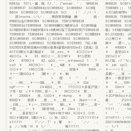
RBB3◎ TE1’L・臓．職、fJ，’，［“wmalr，「： ’8RBB34
8RBB20 SCBF1
SC8RBB37 SC8舜BB4◎SC8RBB42 SC8RBB61 SC8飛
TE8R883｛） TE
BBO4 SC8RBBO3 SC8RBF◎8 SCI I「 ／／r・1，
＃SC8終8B讐6 T
∵ 購1msma，i／t／，．．卿蹄讐尋晒嚇．酬 残・
8RBB28 TE8R
89BB2◎§C8RBF喫4 SC8RBB26 TEBF278RBB28
SC8R8B48 SC
TE8RBB3◎TE8RBB68 SC8RBB酬SC8醗8F◎8 SC8R8B編
SC8RBB56 SC
SC8窮BB事61’E8縫Bf重4＄c8農8B2翁丁琵8RBF閲7TE8RBB28
雛｝マE8射03鋤E
TE8RBB30 TE8RBB44 SC8RBB46 SC8RBB47 SC8嚢BB4
BCJO3260E）
君SC8RBB49 SC8RBB5｛｝SC8只BB53 SC8RBB56
の㊤奪◎￥ 4魯
SC8RBB58 zz8RBB62 SC8装8B65 SCEXRBD T鉦メ糊
麹￥ 遡一＿⊥
0323⑪EX震8B琵幽Aτ03蟹沁叡農6蓼罷A射032㈱E》ζ講嵐）花
￥ 49000￥ 
ACTO3蟹沁％霧1魏誠￥ 50＿eeo＿￥ 4◎◎◎o￥
￥ 盈登ΩΩ￥
46◎◎o ￥ 33．00◎と一＿旦◎9P￥ 87ユ壁勲
23◎o◎￥’
Ω￥ 8700◎￥ 8Z。qΩΩ＿一一＿w￥wwsu2 1．．7
tttJ’隔、パ’「
coO ￥ 49◎0◎一． ￥＿＿4纏 ￥ 97009￥ ＿螢
￥ zat op
◎◎￥￥ 190◎◎達．一一、．．＿．室髄￥ 8500＿一
￥一一一｝E＿＿＿
￥一一2動ΩΩ◎￥ 2籔￥・ク，￥、触
孟魍一＿＿達．一
tt「 ． ’ 1 ．櫻 1 「’ ド ．，
遡￥．一麩壁登
﹁ ﹁t転＿＿￥一一2鐡＿＿￥＿塑．＿＿＿＿￥ 22a
￥ tt＿＿50
sgP−一一 ￥ 2￥4凶Q＿＿￥ 17◎◎◎￥多凝戸溜／
￥ 22㈱￥ 一
グ箪・効 ∠￥￥7000＿巡一＿￥ 26◎◎◎￥ 塑＿．
＿巡｝＿＿￥ ＿塾
￥ 23000￥ 坐。◎ΩΩ￥＿￥−4smp． ￥ 課
￥2CP865◎o￥2
850⑪￥ 鴛遡￥ ＿遡＿＿￥＿＿鯉＿＿￥ 2kym一一￥＿
霧、 2121i11
＿∬鎚＿＿＿￥⊥一＿23QQ9￥ ．腿L＿￥ て鯉一＿＿達一
「’バ 「’／sb飯
一螢＿＿＿一．￥ 2劃登9皇＿＿￥ 23ee（｝．．．．
11111．・，・
￥ ＿蚤登登◎￥ 7500￥噌ヲ983，5◎0￥2，◎31，
1 「” ，
50◎￥唾β88，5嚢の￥2，｛）36，50◎ 212111111f1＃
211rtf111−
o111111 1”／／．㍗ γ，饗 ir・， 「／／ ，」
22G11696969
g ／／tt熾「Vl tt t／「． 噸111111
﹁ 1／1 ，︳
1 ／／’x’「「’1121221111111i1111ゴ221i16969翻劔
1 弓， ， 