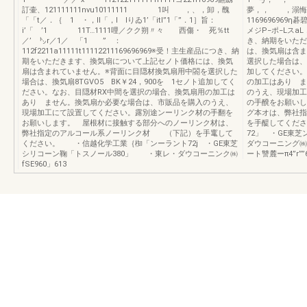
訂壷、121111111nvu10111111 1叫 ，、，卸，醜
夢，， ，溺悔、，、
「「t／．｛ 1 ・，Il「，I Iりゐ1’「itl”1「”．1］旨：
116969696
i’「 ’1 11T…1111哩／クク朔〃々 西傷・ 死％tt
メジP−ポ−Lスa
／’ ㌧r／1／ 「1 ” ：
き、納期をいただ
112f2211a11111t11112211169696969※受！主生産品につき、納
は、換気扇は含ま
期をいただきます、換気扇について上記セノト価格には、換気
選択した場合は、換
扇は含まれていません。※背面に目隠材換気扇用中閤を選択した
加してください。
場合は、換気扇8TGVO5 BK￥24，900を 1セノト追加してく
の加工はあり ま
ださい。なお、目隠材RX中間を選択の場合、換気扇用の加工は
のうえ、現場加工
あり ません。換気扇か必要な場合は、市販品を購入のうえ、
の手醗をお願いし
現場加工にて設置してください。露別途ンーリンク材の手翻を
グ本オは、弊社
お願いします。 屋根材に接触する部分へのノーリンク材は、
を手醍してくだ
弊社指定のアルコール系ノーリンク材 （下記）を手竃して
72」 ・GE東
ください。 ・信越化学工業｛椥「ンーラント72j ・GE東芝
ダウコーニング㈱
シリコーン鞠「トスノール380」 ・東レ・ダウコーニンク㈱
ート讐麓ーπ4”r””
fSE960」613