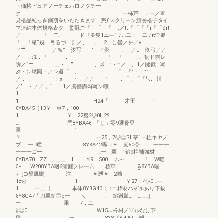
ト価格ピュアノーチェハロノクチー
ク 一柿芦 ．一／葦
規格品紀っき鋼期をいたたきます、懇6スクリーン績長格子タイ
プ連結本体規格表ク 監冠ご「 「 「 t／tt「「「「i「「Srt
／ 「「「’T、， ド『多隻1ニー1∵∴二： 二∵πワ卿
「「「蟻“幾 弓るづ ㌘／、 ． 2、し曇／を／γ
ド”“ ／％” 汐写 ’ 〃影 ． ／μ 玖弓／／
／ ．沈．「 ． 「 「 ，、瓶ド駒レ
瞬／1tt ，＿・．” 、〆 ’・’”／ 、1／鍵裁∴写
夕・ン域照・／ン還「tt， ， 「 「’・ ”1
／．， ’！x 」・．／／ 1 ．「，「「㌧．川
／’ ・／／，1 1／騰轡欝勾写ン畷
1
1 H24「 才王 ・
8YBA45［13￥ 重7，100
1 ￥ 22努2◎0H29
… 門8YBA46−「し」零9遷脅登
翠 1
￥ 一25，7◎◎GL亭1一柱キヤノ
ブ……一…曜 …8YBA42轟口￥ 嵐50◎…………一一一
一一一ゴー’ …一 翠 1鎚9柱補強材
8YBA70 ZZ…＿＿＿ L ￥9，500……ム∼… 「 W喧
5−… W208YBA咽6瀟翻フレーム 標華 §8YBA噛
7［⊃墾凱鵬 注 ￥遡￥ 2噛，
1σ◎ 1 ￥27，4◎0…一
1 一＿｛ 本体8YBG43〔⊃コ枠材ハぞルあり下殺…
8Y8G47「刀翠鎚◎o一 ＼ ． 鎚蹴髄… ………］
一 畢 7，二
≧◎0 W15︷枠材／▽ルなし下
段 一 …8Y8《§49∪＿塑