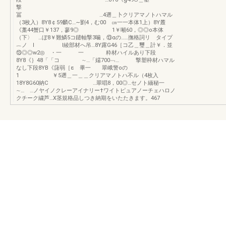
撃
冨 …4遡＿卜クリアマノトハマル
（3枚入）8Y8￠59麟C…∼劉4，む00 ㎝一一本体1上）8Y麓
《藁44蟹口￥137，蓼9◎ 1￥噸60，◎◎o本体
（下〉 …ぼ8￥難鱗5コ鑓軸撃3噛，⑬αの……撫格詞リ タイプ
︷ノ l l綾部材へ吊…8Y露G46［コ乙＿璽＿計￥．並
⑬◎◎w2◎ ・一 一 粋材ハイルあり下段
8Y8《｝48「「コ ∼…「嬬700﹁… 撃塑枠材ハマル
なし下段8YB《藷弱［ε 畢一 翠峨警oの
1 ￥5遡＿一＿＿クリアマノトハ不ル（4枚入
18Y8G60納C …翠唱8，00◎…セノト緬秘一
∼… …ノヤイノクレーアイナリー†ワイトピュアノーチェハロノ
クチーク繍芦…X茎規格品しつき納期をいたたきます。467