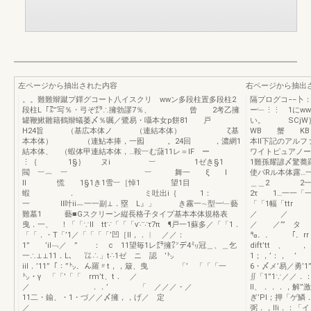
左ページから抽出された内容
右ページから抽出
。。難難辮蹴プ鐸グコート八イスクリ wwン多段柱置多段柱2
隔プログコ−−
段柱L「㌃写％・弓ぞ㌘∴擁勃謬7％、 曾 2考乙擁
ー﹂⋮⋮ 1にw
罐鞭鰍雛籍鶴辮蟻萎〆％嘱／鷺易・囁本女p餅81 戸
い。
H24旨 （基広本体ノ （連結本体） ζ基
WB 蟹 KB 
本本体） （連鮎本捧，一囮 。24回 ，濃網1
本Il下記のアル
結本体、 （蝦体甲連結本体，…鞍︸む藷11レ＝lF ー
ワイトピュアノー
⋮｛ 1§｝ ヌi ︸ 1ゼき§1
1難孫耀諺〆驚蕎
閥 ︸︷ ︸ ︸ 舞一 ξ l
使パRル本体露…
ll 慌 1§1き1雪︸［悼1 望1目
＿＿2 2一
蝦 ． ミ吐出i｛ 1：
2τ 1…一
一 ll叶ii︷一一副⊥．塁 L』」 き霧一∼型一﹂藝
「「1幅「ttr
難墓1 藝■Gスクリーン縦長格子タイプ基本本体規格表
／ ／ tttt
曳．一、 ！「「∵Il tt∵「「「v∵∵τ7π ¶戸一1蘇多／「「1．
／ ／’” タ 
「「．・T「’1／「「「「’凹［II，．︳ ／／：
㌔．． 「．rr
1” ’il﹁／ ” ： c 11望毎1レ㌘擁㍗デ4㍉冠＿、＿乞
dift’tt 
一∴⊥⊥11．L、 ㍑∴」t∴1ゼ ニ 認 ’㌧
1；，’：， ’ 
iil．’11”「：”㌧．ん羅〃t，，簸、曳 「’ 「「「一
6・〆メ’易／勇’1”
㌧・γ 「「’「「 rm’t、t． ／
∬「1”1∵／／
／ ．．’ 「 ／／／・／
ll、．．．，解”
11二・鍮、・1・づ／／〆擁，，げ／ 定
ぎ’Pl；押「ゲ
／
弼．，lli．：「