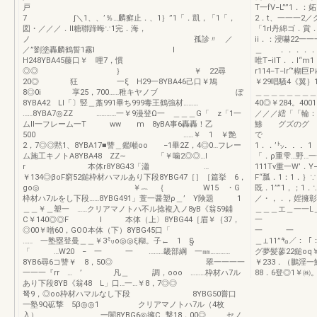
戸
T一fV−L””1
7 ∫＼1、、’％…麟癬止．、1｝”1「．凱，「1「，
2．t、一一一2／
図・／／／．ll糖聯蹄晦∵1完．海，
「1rl丹綿ゴ．賞
ノ 孤診〃 ／
ii．：浸嚇
／”劉塗轟麟鶴誓1霧l l
＿ ．．．．．
H248YBA45藤口￥ 哩7，慣
唯T−iIT．．l
◎◎ ｝ ￥ 22尋
r114−T−l
20◎ 狂 一ξ H29一8YBA46己口￥鳩
￥29唱騒4《翼｝1￥
8◎0i 享25，700……稚キヤノブ ぼ
＿＿＿＿＿＿＿＿
8YBA42 Ll「〕竪＿藁991畢ち999毒王鶴強材………
40◎￥284。400
……8YBA7◎ZZ …………一￥9漫登Ω一 ＿＿＿G「 z「1一
／／／繧「「輪：
ムll一フレーム一T ww m 8yBA事6轟轟！乙
鯵 グズのグ ｛
500 ……￥ 1 ￥艶
で f雪r
2，7◎◎黙1、8YBA17■讐＿鑑噸oo −1畢2Z，4◎0…フレー
1．．’㌧．．．1
ム施工キノトA8YBA48 ZZ∼ 「￥噛2◎◎…I
「．ρ重雫…野…
r 本体r8Y8G43「瀟 …
111Tv重一W’．Y
￥134◎βoF窮52鎚枠材ハマルあり下段8YBG47［］［篇挙 6，
F“瓢．1：1．｝
go◎ ￥︷ ｛ W15 ・G
既．1’”’1，；1
枠材ハ7ルをし下段……8YBG491」萱一醤塑ρ＿’ Y険題 1
／・，．，婬擁
＿＿￥＿塑一 ……クリアマノトハ不ル捻複入ノ8yB《翁59鋪
＿＿＿エ＿一一L＿
C￥140◎◎F l 本体（上〉8YBG44［眉￥｛37，
一
◎00￥噌60，GOO本体（下）8YBG45口「
一 一 ←tr ’
…… 一塾塁登曼＿＿￥3㍉o◎◎ξ糊。子← 1 §
＿⊥11”
「 …W20 − 一 一 ………畿部綱 一㎜…………
グ夢髪蓼22鎚oq￥
8YB6尋6コ讐￥ 8，50◎ 翠一一一一
￥233．（
一一一『rr … ’ 凡＿ 調，ooo ………枠材ハ7ル
88．6登◎1￥㈱
あり下段8YB《翁48 L」口…一…￥8，7◎◎
弩9，◎oo枠材ハマルなし下段 8YBG50嘗口
一塾9Q砿撃 5β◎◎1 クリアマノトハ7ル（4枚
入） 一闇8YBG6◎擁C…撃18，00◎… ＿セノ