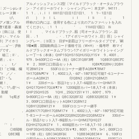
熱訟脇ミ
アルメッシュフェンス2型〔マイルドブラック・オータムブラウ
シpレオ
ン・アイボリーホワイト・シャイングレー〕本文lP．94111．
ミレーヌ舞・
1 1．．i．I I IlIIl1目1目目1日1目1、 1 1﹂1目1目
i八
i1 ｝ ト I L i l l li l ， 1
アメ致ンアル
呼称の口内には、使用する色により次のアルファベットを入れ
嘱豊1遮塞・轟瀬
てください。：1 1 ． ’ ． 11IiIl目1国口 Ili
の［病には、使
I l 、マイルドブラック…囮［司オータムブラウン…囚
さい．マイル
回．．1 ．・．1アイボリーホワイト…巨］匝］シャイ
B］アイホリ
ングレー…［ヨ匡コ 目炉※姿図はフリーポールタイプです。‘嗣
…u’︸∵∫f物
1曝■圃．闘隔動商品コード価格寸法（W×H）・備考呼 称マイ
プです。
ルドブラックオータムブラウン1アイボリーホワイトシャイング
、秘二；II∵，
レー丁一6（本体）QHP15QHS15QHU5QLY15￥ 9，4001，
解，，網；．c・
979．5×600F口ロー6A（柱）QBC31QBF3噂 1QBB31QBE3℃
，、， t／
￥ 2，300F口口部晶セットA IQBK¶2QBNり2QBH
1「ビII噛、欄
可2BM12￥ 550Fロロコーナー継手AQBK¶7BM7
’”r ／／・
1H17QBM¶7￥ 1，4002コ入・60°∼180°対応可能T−6コーナー
屍㍗・㌦
ポールAQBK21 印QBN2｛QBH21QBM21
噸鰍！、
1￥ 220ポール・部品1セット入T−6端部カバーQHM17I
、㌧∵1㌧砦’べ
QHQ17QHH17QLW¶7￥ 1200端部カバー1本入T−8（本体）
、勤耀
QHP25QHS25 1QHI＿25QLY251￥11，600寸，979．
31 1q蜀ぎ
5×800F口ロー8A（柱）QBC32QBF32 iQBB32QBE32 1￥
3，000F口口部品セットAQBK12QBN12
r
1QBH12QBM121￥ 550Fロロコーナー継手
． ・
AQBK1717QBH17QBM17￥ 1，4002コ入・60°∼180°対応可能
T−8コーナーポールAQBK22QBN22QBH22QBM22￥ 330ポー
 「
ル・部品1セット入T−8端部カバーQHM27QHQ27
’ l
EQHH27QLW27￥ 1，400端部カバー1本入T−10（本体）
慮7＿⊥ ◎B閥唯
QHP35QHS35QHL35QLY35￥¶3，8001，979，5×1，000F口ロ
 QBE3咽
ー10B（柱）QBC34QBF糾 1QBB34QBE34￥ 6，100Fロ
ロ部品セットAQBK12QBN12 1QBH12QBM12￥ 550F口ロ