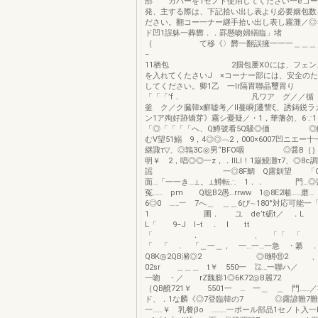
部 カバーを1セノト使用してください一eコー
発、主する際は、下記拾い出し表より必要姻包数
ださい。翻コー一ナー継手拾い出し表し霧灘／◎
ド凹1誤躰一葬欝．．罫懸吻婦繕臨
｛ て移《〉欝一翻誤擁一一一＿＿＿
11栖包 2掴包屡XOには、フェンス
を入れてくたさいJ ×コーナー部には、安全のた
してください。卿1乙 一Ir隔胃聯晶璽胃り
「「「’f． 凡ワア グ／／
釜 ク／ク臓韓x癬嘘考／ll蔓瞬∫遷讐ξ、誘鋳鋭
ン1ア殉好跡矯芽》霧シ憂疑／・1，華藩勿、6∵
「◎「「「「へ、Q鱒號看5Q騒◎価 ◎
むV望51鰯 9，4◎◎﹁2，000×6007凹ニエー
継諏τ▽、◎鶉3C◎男“BFO咽 ◎醤B｛｝
明￥ 2，唱◎◎一z，．llLI！1簸鰻灘τ7、◎8
謡 一◎8F鯛 Q露釧望 「QBE
面…「一一き…⊥。⊥鱒転∴ 1．． 門…◎醤
冤…… pm Q聡B2愚…rrww 1◎8E2噸……磨…
6◎0 ……︸ 7へ＿ ＿＿6ぴ∼180°対応可
1 圃． ユ de’t砺t／ 
L「 9−J I−t ． I tt
「 ． 、 「
「 「 ． 「＿一＿， 一…一…一急 ・纂 ．
Q8K◎2QB瀦◎2 ◎8鱒⑪2 、
02sr ＿＿＿ t￥ 550一 ㍑…一聯ハ
一吻 ・／ rZ魏膨1◎6K72◎B麗72
｛QB醗721￥ 5501一 … 一＿ ＿ 門……
ド、．1な麟《◎7登臨韓の7 ◎露諺難
一……￥ 乳餐βo ………一ポール部品1セノト入