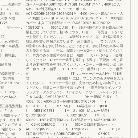
……◎鱒H増
コーナー継手AQBK17QBN171QBH17QBM171￥1．40012コ入・
￥ A，
60°∼180°対応可能T−10コーナーポール
◎ ￥ 喝
AQBK23QBN23QBH23QBM231￥ 4401ポール・部品1セット入
ト入QHM哩
T−10端部カバーQHM37QHQ37QHH37QしW371￥ 1，800端部
◎LV25
カバー1本入F口口端部キャップAQBRO2QBUO2QBQO2
BK12 記一一一q
1QBTO21￥ 5504コ入國 柱・部品別梱包柱と取付部品が別
梱包になっています。柱1本につき、F口口 部品セットを1セ
7QBM17
ット使用してください，、 ●端部キャップには、取付説明書と
ua哩4む
取扱説明書が同梱されています，必ず発注し てくださいc
22ポール部品1
※現場で本体を切り詰めることができます。切り詰めた本体の両
t r l 」
方を使用する場 合は、端部カバーを2セット使用してくださ
・馬，麟騨臓、
い。片方のみを使用する場合は、端部 カバーをtセット使用
．．．、 1・
してください。●コーナー継手を発注する際は、下記拾い出し表
秘踊無酬
より必要梱包数を発注してください，■コーナー継手拾い出し表
 ・
呼 称コーナー継手 l T−○コーナー継手F口ロコーナー継手
BM2暑慧叢…・…
A1 1T−○コーナーポールA1合 計1梱
 QB粥噛
包 2梱包國※○には、フェンスの高さ呼称を入れ
◎HM37QBM
てください。 ※コーナー部には、安全のため柱を2本施工して
可能
ください。商贔コード価格寸法（W×H）・備考呼称マイルドブ
 1800ホー
ラックオータムブラウン 1アイボリーホワイトシャイングレー
カバー1本入∵∵
T−6（本体）QHP15QHS15 QHI一望5QLY15￥ 9，
4002，000×600M口ロー6A主柱QBCO1QBFOI i
 璽三部品別距柱
QBBO1QBEO、 」￥a…M口ロー6A端柱QBC11QBFll
き、F［き
I QBB11QBE11 1￥ 2，100 Mロロー6A角柱
 O端部キャノ
QBC21QBF21 QBB21QBE21 1￥ 3，
ます。必す発1
60060°∼180°対応可能Mロロ主柱部品セットAQBKO2BNO2
ることかできま
1 QBHO2QBMO2 ［￥ 550M口口端柱部品セット
、端部カハーを
AQBK72Q8N72 QBH72QBM72 ￥ 550［M
場合は、端
口口角柱部品セットAQBKO7QBNO7 QBHO7