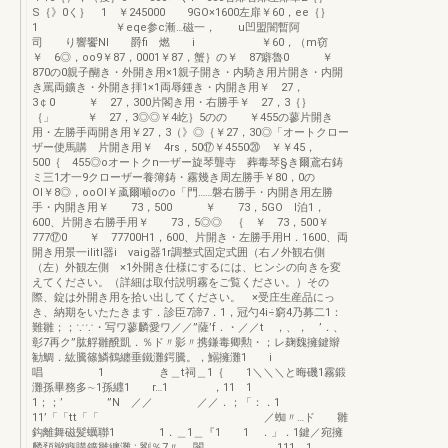
S｛》0く｝ 1 ￥245000 9GO×1600左扉￥60，ee｛｝
1 ￥eqe参c漸…磁一， u凹盟闇暫阿
司 り響饗Nl 爵fi 燃 i ￥60，（m窃
￥ 6◎，oo9￥87，0001￥87，蟹｝の￥ 87癖魯0 ￥
870の0親子醐き・外開き用×1親子開き・内騎き用片開き・内開
き罵両鑛き・外開き拝1×1両辱鍾き・内開き用￥ 27，
3￠0 ￥ 27，300片閣き用・右勝手￥ 27，3｛｝
｛」 ￥ 27，3◎◎￥4屹｝5のの ￥455の蓼片開き
用・左勝手両開き用￥27，3（》◎｛￥27，30◎「オートクロー
ザー使馬購 片開き用￥ 4rs，50⑰￥4550⑳ ￥￥45，
500｛ 455◎oオートクn一ザー旋琴聾寺 葬毒琴§き爾鳶右鋳
ミ三1才一9クローザー養簿鋳・霧幾き周左勝手￥80，0の
OI￥8◎，ooOI￥颪爾噸oのo「門……磐右勝手・内開き用左勝
手・内開き用￥ 73，500 ￥ 73，5GO I泊1，
600、片開き右勝手用￥ 73，5◎◎ ｛ ￥ 73，500￥
777⑰0 ￥ 77700H1，600、片開き・左勝手用H．1600、両
開き用景一ilitl器i vaig器1r調整式固定式囲（右ノ外観右側
（左）外観左側 ×1外開き仕様にするには、ヒンシの向きを変
えてください。（詳細は取付説明霧をご覧ください。）その
際、錠は外開き用を拾い出してください。 ×受庄生産品にっ
き、納期をいたたきます．診臣7諦7．1，冠勺4i÷窮4乃募二1：
難雛；；∵∵・写ワ蓼麟愛ワ／／”薩’f．・／／t ，、， ’．、
彰7再ク”肱艀雛醗凱．％ド〃影〃携鎌毒卿勲・；レ麹魏擁鍵辮
勧鯛．紘騰篠鱗鶴纏垂鐵灘鍔騰。，鰯擁灘1 i
唱 1 き＿t祠＿1｛ 1＼＼＼と晦磯1霧鍛
灘孫畢務多∼1孫纒1 r…1 ，11 1
1；；’ ”N ／／ ／／．；「：．1
11’「「tt「「 ／蜘〃…ド 雛
鈎離舞磁髪蠣聯1 1．＿1＿『1 1 ．」．1鍵／宛擁
麟頚辮癖購鑛雛纏灘∴劉％7〃……闇…． 111 1