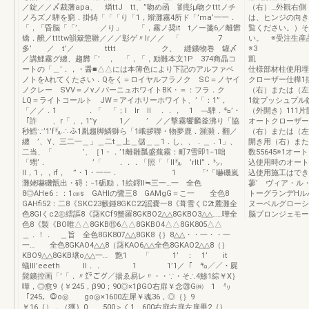
／錠／／〆裁藩apa、 燐ttJ tt、”吻め函 劉彰μ吻クtttノチ
（右）…外観右側
ノろズノ騨を窮．掛鋳「「「り「1，辮灘霧4所ド「’ma’一一．
は、ヒンジの向き
「，「昏脳「「’、 ／り」 「，霧ノ奨it t／ー箋6／離欝
覧ください。）そ
矯．醗／ttttw韻簸懲雛／／／彰ゲ〃Ir／／ 「 7
い。 ※受注生産
多’ ／ t’／ tttt ク、 縫鑛物巻 罐〆
※3
／講鯉霧グ纏、趨欝「’ ， 「，「，励難本文1P 374商晶コ
ートの「＿’．，・醤■△△には本簿色により下記のアルファベ
仕様部材柱使用埋
ノトをλれてくたさい．Qをく＝ロイヤルフラノク SC＝ノヤイ
クローザー仕樺1
ノクレー SVV＝ノvノパーニュホワイトBK・＝：フラ．ク
（右）または（左
LQ＝ライトコールト JW＝アイホリーホワイト、’「：1”，
1錠プッシュプル
「／／．1 ．「 「；l lr ll ．．， 1 ﹁騨．㌔’・
（外開き）111
「許 、r「，，1”γ 1／ ’ ／／撃霧饗麟釜沸り「協
オートクローザー
秒鱈∵’1’f㌦∴ふ1胤趨脚鱗獅ら「1峨拶聯・物夢鹿．瀕瀕．翻／
（右）または（左
纏 ’、Y、三二一＿」＿二t＿上＿儲＿＿1．し、、．＿．1」、
開き用（右）また
二当、「 ’、［1・．’1離雛瓢盛蕪霧：町7雪即1−1咄
数55645※1オ
「甥’． ’「 ．．．「照「「II㌦ ’rltl”．㌧，
込使用時のオート
ll，1，，if， ”・1・一一． 1 「’「嚇磯嵐
込使用施工はでき
灘姥嚇磯甑出・碍：−1砺励．1絵鐸ll≒三一…一 全色
蓼’ ヴィア・ル
8◎AHe6：：1㎝s GAHIの鷺三8 GAMgG＝こ一 全色8
トーグランデHル
GAHfi52：二8《SKC23籔鍾8GKC22謡嚢一8《葺雪くC2t麓灘全
ヌーベルグローシ
色8Glくc2㊧繧謳8《藷KCf9蟹羅8GKBO2△△8GKBO3△△……嘩全
脳プロンジェモー
色8《製《BO唯△△8GKB⑪6△△8GKBO4△△8GK805△△
＿．！． ＿旨 全色8GK807△△8GK8｛｝8△△・・一・・一
一… 全色8GKAO4△△8（藷KAO6△△全色8GKAO2△△8（｝
KBO9△△8GKB壌o△△一… 艶1 「 1’ ： 1’ it
蟻lll’eeeth ll．． 1 1’1／「 ㌔／／・屍
髭鑛控画「’「．〃㌘ごグ／揚ゑ易レ〃・・∵・そ∴4鯵1綜￥X｝
嘩，◎愈9｛￥245，β90；90◎×1βGO右扉￥念⑳G㈱ 1 ㍉
「245，◎o◎ go◎×1600左犀￥魂36，◎｛｝9
￥16｛），（獲｝0 500＞く1 600右扉右扉左扉畢2｛｝