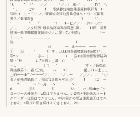
1k ’「「” ／／ 「／／r 霧﹁’ 、 I I’i’1 ㌧
＿t， ・ ごIII l 甥鱗拶鐘織癒藩灘霧舞礪野寄 lT…
綜唯コ…；…τ「1・／／饗雛総凌猿勘携麟必修％〃づニグ塑姦
募？／膨膠勤§「 「1 「「1
1 ’………「 11 1︷ビ／／・・評Ir・／tt
／［ ／タ鱒灘1難義編藷編寡穆尋懸1馨﹁ 11巨 茎蓄
縛撫一貌灘翻鋸纏廉鍵鍵ジ／L∴警・7／デ際； 「一
十一＿∼ ＿＿＿＿＿＿
臨 1
＿ 曲 一 山一一一 一一 一
〒 旧 1 1｝学．⊥LLL慧盤鍵雛嚢耀翻π驚17：：
罪πン 1 寒︷｛ 1 窪1錘騰轡響響響勝鶏
鱗・1畦 にF重尋」＿爆 r1 1 1
一⊥ ＿． ｝1 1 寸・／藝努続
轟鑛撒男〃・霧7三鶉、 へ ℃ ．援＿11＝士＿＿
＿師一一th““L’一’一一’／t 「 「／，一 ／／／」．「「t／
ダク多機講鵬数／．％陽“2％鷺ろぞ三πゲ l Iゴ ー
一 †一一一 へ『へ扁……−5 5
6 揖5 5 64 1 ポ…隔×lny−Fク
ローザーの外閣き｛±様はできません。ン2埋込使用鋳のオート
クローザー仕様はできません。×3片覇きの埋込使用旛工はでき
ません。×尋片外開き猛様＃できません。24t