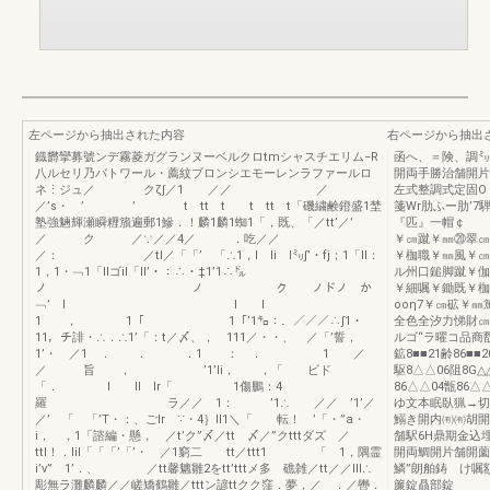
左ページから抽出された内容
右ページから抽出
鐡欝攣募號ンデ霧菱ガグランヌーベルクロtmシャスチエリム−R
函へ、＝険、調㍉
八ルセリ乃バトワール・薦紋ブロンシエモーレンラファールロ
開両手勝治舗開片
ネ⋮ジュ／ クζ∫／1 ／／ ／
左式整調式
／’s・ ’ ’ t tt t t tt t「磯繍鹸鐙盛1埜
箋Wr肋ふー肋’7騨
塾強魎輝瀬瞬糎籏遍郵1鰺．！麟1麟1蜘1「，既、「／tt’／’
『匹』一帽￠
／ ク ／∵／／4／ ．吃／／
￥㎝蹴￥㎜⑳翠㎝
／： ／tl／「「’ 「∴1，I li l㍉∫’・fj；1「ll：
￥枷職￥㎜風￥㎝
1，1・﹁1「IIゴil「II’・：∴・‡1’1∴㌦
ル州口鎚脚蹴￥伽
ノ ノ ク ノドノ か
￥細嘱￥鋤既￥枷
﹁’ I I I
ooη7￥㎝砿￥
1 ， 1「 1「’1㌔：．／／／∴∫1・
全色全汐力悌財㎝
11，チ誹・∴．∴1’「：t／〆、， 111／・・、 ／「’誓，
ルゴ“ラ曜コ品商翫
1’・ ／1 ． ． ．1 ： ． 1 ／
鉱8■■21齢86■■
／ 旨 ， ’1’li， ，「 ビド
駆8△△06阻8G
「． I II Ir「 1傷鵬：4
86△△04甑86△
羅 ラ／／ 1： ’1∴ ／／ ’1’／
ゆ文本眠臥猟→切
／’ 「 「’T・：、ごlr ∵・4｝II1＼「 転！ ’「・”a・
鰯き開内㈲㈲胡開
i， ，1「諮編・懸， ／t’ク”〆／tt 〆／”クtttダズ ／
舗駅6H鼎期金込埋
ttl！．lil「「「’「’・ ／1窮二 tt／ttt1 「 1，隅霊
開両鯛開片舗開薗
i’v” 1’．、 ／tt馨魑雛2をtt’tttメ多 礁雑／tt／／lll∴
鱗”朗舶鋳 け嘱
彫無ラ灘麟麟／／嵯矯鶴雛／tttン諺ttクク窪．夢，／ ．／轡．
簾錠贔部錠 