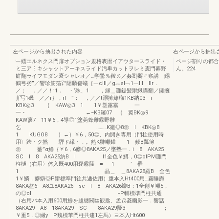
左ページから抽出された内容
右ページから抽出
﹂繧エルネクス門扉オプション規格表暦イアウタースライド・
ページ割りの都
ミ三ア⋮キシャットアーキスライド汚卑カットヲレミ麦門募野
ん。224
餅翻ライフモダン嚢シャレオ／…学驚％鞍％／姦劉饗〃察講 鰯
鶴弓劣”／饗珍筋箔㍗陽麟傷蟻［﹁clll／g︷sl﹁1﹁lll llr．
／； ．／／！’1． ・’殊、1 ，縁＿灘鋸髪辮鰍購翻／擁擁
∬写1磯 ／／r｝，rl ”： ，／／t溺擁鯵瑠1KB納03 i
KBK◎3 ｛ KAW◎3 1 1￥塑霧霧 一
一・ ←−KB羅07 ｛ 翼BK◎9
KAW蓼7 11￥6，4導◎1塗莞鋒難霧野雛
乞 ………K雛◎8㊧ l KBK◎8
1 KUGO8 ｝←｝￥6，50◎、内開き専用（門柱使用時
用〉跨・ク撚 騨ド縁・．。熟K雛噸罐 1 籔B瓢簿
㊧ 薮”α鯵｛￥6，6癖◎8AKA25ノ墜塾一．i 8 AKA25
SC l 8 AKA25納B I l1全色￥鱒，0◎olPM灘門
柱樋（右用〉体入既400用嚢霧薩 ■− 1 ’ 罹
1 晶＿ ＿8AKA28羅B 全色
1￥鱗，癖癖◎P辮標準門往共逓佐用）重本入Ht400用…霧睡欝
8AKA盆6 A8ユ8AKA26 sc l 8 AKA26辮B：1全創￥噸5，
の◎ol −P輔標準門柱共通
（右用バ本入用600用鯵を趨纏閥幽観匙、孟㍑菱幽影一．響話
8AKA29 A8 18AKA29 SC 8AKA29擬3 ；
￥重5，◎綴y P魏標華門柱共逮1左馬）ヨ本入Ht600