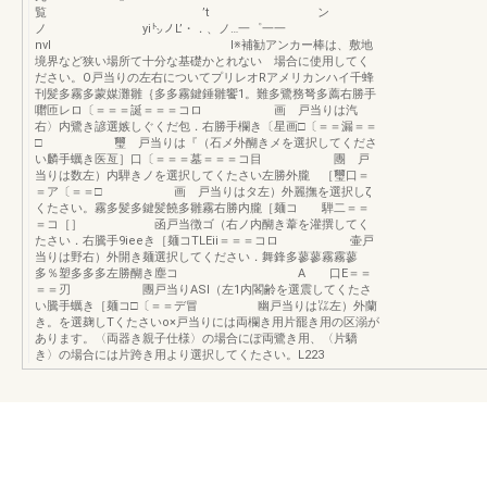
覧 ’t ン
ノ yi㌧ノL’・．、ノ…一゜一一
nvl I※補勧アンカー棒は、敷地
境界など狭い場所て十分な基礎かとれない 場合に使用してく
ださい。O戸当りの左右についてプリレオRアメリカンハイ千蜂
刊髪多霧多蒙媒灘雛｛多多霧鍵錘雛饗1。難多鷺務弩多薦右勝手
囎匝レロ〔＝＝＝誕＝＝＝コロ 画 戸当りは汽
右〉内鷺き諺選嫉しぐくだ包．右勝手欄き〔星画□〔＝＝漏＝＝
□ 璽 戸当りは『（石メ外醐きメを選択してくださ
い麟手蠣き医亙］口〔＝＝＝墓＝＝＝コ目 團 戸
当りは数左）内騨きノを選択してくたさい左勝外朧 ［璽口＝
＝ア〔＝＝□ 画 戸当りはタ左）外麗撫を選択しζ
くたさい。霧多髪多鍵髪饒多雛霧右勝内朧［麺コ 騨二＝＝
＝コ［］ 函戸当徴ゴ（右ノ内醐き葦を灌撰してく
たさい．右騰手9ieeき［麺コTLEii＝＝＝コロ 壷戸
当りは野右）外開き麺選択してください．舞鋒多蓼蓼霧霧蓼
多％塑多多多左勝醐き塵コ A 口E＝＝
＝＝刃 團戸当りASI（左1内閣齢を選震してくたさ
い騰手蠣き［麺コ□〔＝＝デ冒 幽戸当りは㍑左）外蘭
き。を選麹しTくたさいo×戸当りには両欄き用片罷き用の区溺が
あります。〈両器き親子仕様〉の場合にぽ両鷺き用、〈片驕
き〉の場合には片跨き用より選択してくたさい。L223