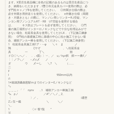
ます。X受庄生産品欄に全色の記載のあるものは受庄生産品につ
き、納期をいただきます．t墜◎吊元金具カバー使用の際は、必
ず門柱キャノブBを使用してください。 ◎外閣き仕様の際は、
必す外開き用持送りを使用してください。 e外雛き仕様（両開
き・片購きとも）の際に、マンノiン用シリンターRJ空錠、マン
ンヨン用プノンユアルRT・RB UT空錠を使用する場合
は、 キス防止プレートを必ず使用してください。 ◎門
雇の施工場所がインターロノキンクなどで十分な柱埋込みがで
きない場合、柱延長金具を使用してくださLX．（下記施工鋼参
照） O門柱の基礎施工時に基礎の中心に柱か施工できない場
合、捕助アンカー棒を使用してください。（下記施工例参照）
1 柱延長金具施工倒1ア・∼φ ＼々 ま ノ
鶉 、 ζヤぞ 、＼柱延長金
具 一 丁＼ 朔 ／
ド◎◇＼へ／． ．．r図）〉︶、／ u／hρr餌 餌ーー農F／
⋮⋮ノ’7＼／ ∼〆c〆 ノ ’ノ
ダ ウ 〆ーし ＼7 ＼ （………
二
F
I 950mm以内
1※籍隷誘轟彪慰駅mまでのインターEノキンクなど
㍉
＿＿＿」「「 nynv …1 補助アンカー棒施工例
㌔．ρノ ／A”’／＼ノ＿2、
〈 〉／， i通堕
Zン互一鑑 ＼ ＼／
＼
1 ◇r∴誓1覧 ”
冗 」