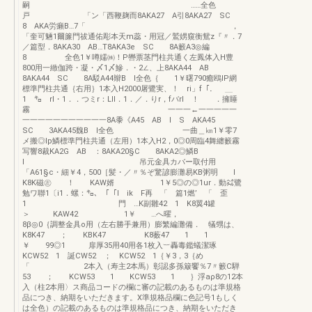
嗣 ……全色
戸 「ン「西鞭麹而8AKA27 A引8AKA27 SC
8 AKA労癩B…7「 ，
「奎可魎1爾簾門祓通佑彫本天m蕊・用冠／鷲娚窺衡鴛z『〃．7
／篇型．8AKA30 AB…T8AKA3e SC 8A籔A3◎編
8 全色1￥噂嬬㈱！P轡票茎門柱共通く左鳳体入H豊
800用一緻伽跨・凝・〆1〆鰺．・2∠、上8AKA44 AB
8AKA44 SC 8A駁A44辮B l全色｛ 1￥曙790癒鴎lP網
標準門柱共通｛右用｝1本入H2000屠鷺実、！ ri」f「． ＿
1 ㌔ rl・1．．つミr：LII．1．／．りr，fバrl ！ ．擁睡
霧 一一一←一一一一一
一一一一一一一一一一一8A黍《A45 AB l S AKA45
SC 3AKA45魏B l全色 一曲＿㎞1￥零7
メ搬◎lp鱗標準門柱共通（左用）1本入H2，0◎0周臨4舞纏籔霧
写響8裁KA2G AB ：8AKA20§C 8AKA2◎鱗B
I 吊元金具カバー取付用
「A61§c・細￥4，500［髪・／〃％ぞ驚諺膨灘易KB粥明 l
K8K磁㊧ ！ KAW婿 1￥5◎の◎1ur．動㌶鷺
勉ワ聯1〔i1．螺：㌔、「「I ik F再 「 篇1燃’ 「 歪
1 門 …K副雛42 1 K8翼4罐
＞ KAW42 1￥ …へ曜，
8β◎0｛調整金具o用（左右勝手兼用）膨繁編灘備． 犠甥は、
K8K47 ； KBK47 K8薮47 1 1
￥ 99◎1 扉厚35用40用各1枚入︸轟毒鑑蟻潔琢
KCW52 1 誕CW52 ； KCW52 1｛￥3，3｛め
「 2本入（寿主2本馬）彰認多孫簸饗％7〃籔C騨
53 ； KCW53 1 KCW53 1 ｝浮aρ8の12本
入（柱2本用〉ス商品コードの欄に審の記載のあるものは準規格
品につき、納期をいただきます。X準規格品欄に色記号1もしく
は全色）の記載のあるものは準規格品につき、納期をいただき