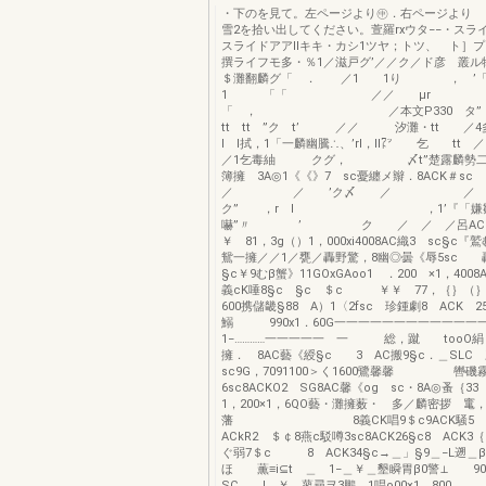
・下のを見て。左ページより㊥．右ページ
雪2を拾い出してください。萱羅rxウタ−−・スライ
スライドアアllキキ・カシ1ツヤ；トツ、 ト］
撰ライフモ多・％1／滋戸グ’／／ク／ド彦 叢ル
＄灘翻麟グ「 ． ／1 1り ， ’
1 「「 ／／ μr
「 ， ／本文P330 タ” 多t
tt tt ”ク t’ ／／ 汐灘・tt ／4
I I拭，1「一麟幽騰∴、’rl，ll㍗ 乞 tt
／1乞毒紬 クグ， 〆t”楚露麟勢二
簿擁 3A◎1《《》7 sc憂纏メ辮．8ACK＃s
／ ／ ’ク〆 
ク” ，r I ，1’『「嫌
嚇”〃 ’ ク ／ ／ ／呂ACK2
￥ 81，3g（）1，000xi4008AC織3 sc§c『
鴛一擁／／1／甕／轟野驚，8幽◎曇《辱5sc 轟
§c￥9むβ蟹》11GOxGAoo1 ．200 ×1，4008
義cK唾8§c §c ＄c ￥￥ 77，｛｝（｝｛
600携儲畿§88 A）1〈2fsc 珍鍾劇8 ACK 
鰯 990x1．60G一一一一一一一一一一一一
1−…………一一一一一 一 総，蹴 tooO絹
擁． 8AC藝《綬§c 3 AC搬9§c．＿S
sc9G，7091100＞く1600鷺馨馨 轡磯霧
6sc8ACKO2 SG8AC馨《og sc・8A◎蚤｛33
1，200×1，6QO藝・灘擁薮・ 多／麟密拶 竃
藩 8義CK唱9＄c9ACK騒5 
ACkR2 ＄￠8燕c駁噂3sc8ACK26§c8 ACK3
ぐ弱7＄c 8 ACK34§c→＿」§9＿−L遡＿β00
ほ 薫≡i⊆t ＿ 1−＿￥＿墾瞬胃β0警⊥ 90
SC l ￥ 蓼尋ヲ3鵬 1唱ρ00×1，800 