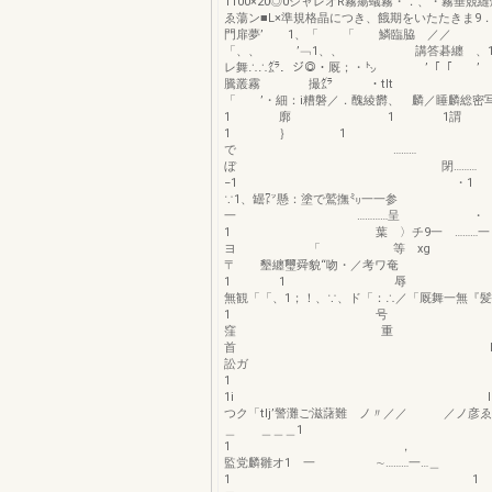
1100×20◎0シャレオR霧瘍蟻霧・．、・霧垂競
ゑ蕩ン■L×準規格晶につき、餓期をいたたきま9
門扉夢’ 1、「 「 鱗臨脇 ／／
「、、 ’﹁1、、 講答碁纏 、1＞
レ舞∴∴㌘．ジ◎・厩；・㌧ ’「「
騰叢霧 撮㌘ ・t
「 ’・細：i糟磐／．醜綾欝、 麟／睡麟総密
1 廓 1 1
1 ｝ 1
で ………
ぼ 閉………
−1 ・1
∵1、罎㍗懸：塗で鷲撫㍉一一参
一 …………呈
1 葉 〉チ9一 ………一
ヨ 「 等 xg 
〒 墾纏璽舜貌“吻・／考
1 1 辱 毒蛎
無観「「、1；！、∵、ド「：∴／「厩舞一無『髪
1 
窪 
首 F鋤縫蝶
訟ガ
1i l ／％
つク「tlj’警灘ご滋藷難 ノ〃／／ ／ノ彦
＿ ＿＿
1 
監党麟雛オ1 一 ∼………一…＿
1 