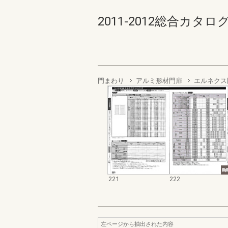
2011-2012総合カタログ規格
門まわり
アルミ形材門扉
エルネクス門
221
222
左ページから抽出された内容