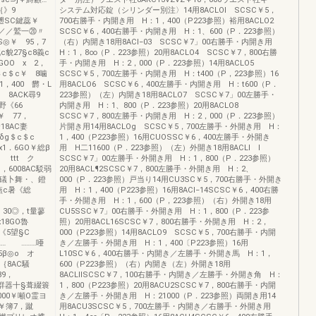
タ3｛》9
システム対応錠（シリンダー別注〉14用8ACLOI SCSC￥5，
耗2遡SC鍵蕊￥
700右勝手・内開き用 H：1，400（P223参照）裕用8ACLO2
／／鷲一⑳〃
SCSC￥6，400右勝手・内開き用 H：1、600（P．223参照）
◎￥ 95，7
（右）内開き18用8ACI−03 SCSC￥7」00右勝手・内開き用
c貌27§c8義c
H：1，8∞（P．223参照）20用8ACLO4 SCSC￥7，800右勝
OO x 2，
手・内開き用 H：2，000（P．223参照）14用8ACLO5
＄c＄c￥ 8噛
SCSC￥5，700左勝手・内開き用 H：t400（P，223参照）16
1，400 欝・L
用8ACLO6 SCSC￥6，400左勝手・内開き用 H：t600（P．
8ACK尋9
223参照）（左）内開き18用8ACLO7 SCSC￥7」00左勝手・
AC野《66
内開き用 H：1、800（P．223参照）20用8ACLO8
c￥ 77，
SCSC￥7，800左勝手・内開き用 H：2，000（P．223参照）
18AC妻
片開き用14用8ACLOg SCSC￥5，700左勝手・外開き用 H：
CI《δg＄c＄c
1，400（P223参照）16用CUOSSC￥6，400左勝手・外開き
1．6GO￥総β
用 H二11600（P．223参照）（左）外開き18用8ACLI l
／ ttt ク
SCSC￥7」00左勝手・外開き用 H：1，800（P．223参照）
，6008AC駁弱
20用8ACL¶2SCSC￥7，800左勝手・外開き用 H：2、
01礒卜舞・、鐙
000（P．223参照）戸当り14用CU3SC￥5，700右勝手・外開き
8燕c暑《総
用 H：1，400（P223参照）16用8ACI−14SCSC￥6，400右勝
手・外開き用 H：1，600（P，223参照）（右）外開き18用
，t量蓼
CU5SSC￥7」00右勝手・外開き用 H：1，800（P．223参
18GO魯
照）20用8ACL16SCSC￥7，800右勝手・外開き用 H：2，
C署《5望§C
000（P223参照）14用8ACLO9 SCSC￥5，700右勝手・内開
……… ………唖
き／左勝手・外開き用 H：1，400〔P223参照）16用
β◎o オ
L10SC￥6，400右勝手・内開き／左勝手・外開き馬 H：1，
／｛8AC騒
600（P223参照）（右）内開き（左）外開き18用
89，
8ACLIlSCSC￥7，100右勝手・内開き／左勝手・外開き角 H：
c・群器十§葺綴簑
1，800（P223参照）20用8ACU2SCSC￥7，800右勝手・内開
000￥噸O霊ヨ
き／左勝手・外開き用 H：21000（P．223参照）両開き用14
￠￥簿7，蹴
用8ACU3SCSC￥5，700左勝手・内開き／右勝手・外開き用