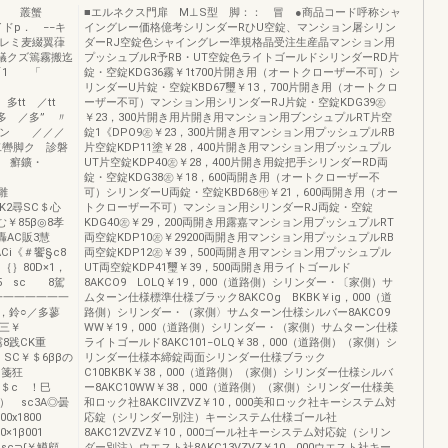
より 叢蟹
■エルネクス門扉 M⊥S型 脚：： 冒 ●商品コード呼称シャ
ドp． −−キ
イングレー価格億考シリンダーRひU空錠、マンション屠シリン
プレミ麦綴翼葎
ダーRJ空錠色シャイングレー準規格晶受注生産晶マンション用
犠クズ篶霧搬迄
プッシュブルR予RB・UT空錠色ライトゴールドシリンダーRD片
「1 「
錠・空錠KDG36霧￥1t700片開き用（オートクローザー不可）シ
リンダーU片錠・空錠KBD67璽￥13，700片開き用（オートクロ
t ／tt
ーザー不可）マンション用シリンダーRJ片錠・空錠KDG39㊧
多 ／多” 〃
￥23，300片開き用片開き用マンション用ブンシュプルRT片空
 ／ン ／／／
錠1《DPO9㊧￥23，300片開き用マンション用プッシュプルRB
轡脚ク 診磐
片空錠KDP11塗￥28，400片開き用マンション用ブッシュプル
c 癬鑛・
UT片空錠KDP40㊧￥28，400片開き用錠把手シリンダーRD両
／ ／
錠・空錠KDG38㊧￥18，600両開き用（オートクローザー不
雛
可）シリンダーU両錠・空錠KBD68㊥￥21，600両開き用（オー
尋SC＄心
トクローザー不可）マンション用シリンダーRJ両錠・空錠
鷲む￥85β◎8孝
KDG40㊧￥29，200両開き用露嘉マンション用プッシュプルRT
AC販3慧
両空錠KDP10㊧￥29200両開き用マンション用プッシュプルRB
ACi《＃饗§c8
両空錠KDP12㊧￥39，500両開き用マンション用プッシュプル
｝80D×1，
UT両空錠KDP41璽￥39，500両開き用ライトゴールド
25 sc 8駕
8AKCO9 LOLQ￥19，000（道路側）シリンダー・〔家側）サ
一一一一一一一
ムターン仕様標準仕様ブラック8AKCOg BKBK￥ig，000（道
，鈴○／多蓼
路側）シリンダー・（家側〉サムターン仕様シルバー8AKCO9
LC 三￥
WW￥19，000（道路側）シリンダー・（家側）サムターン仕様
8践CK重
ライトゴールド8AKC101−OLQ￥38，000（道路側）（家側）シ
 SC￥＄6ββの
リンダー仕様本締錠両面シリンダー仕様ブラック
，箋狂
C10BKBK￥38，000（道路側）（家側）シリンダー仕様シルバ
＄c ！巳
ー8AKC10WW￥38，000（道路側）（家側）シリンダー仕様美
｛） sc3A◎曇
和ロック社8AKCllVZVZ￥10，000美和ロック社キーシステム対
x1800
応錠（シリンダー別注）キーシステム仕様ゴール社
0×1β001
8AKC12VZVZ￥10，000ゴール社キーシステム対応錠（シリン
sc⊃∫￥鱒顧…
ダー別注）ウエスト社8AKC13VZVZ￥10，000ウエスト社キー