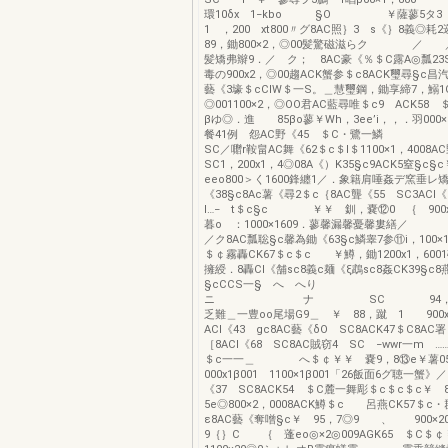
環10δx 1−kbo §O ￥薩蓼5
1 ，200 xt800〃グ8AC照｝3 s《｝8義◎
89，鋤800×2，◎00髪驚磁滋らク ／ 
髪矯弗辮9．／ ク； 8AC豪《％＄C露A◎瓢23S
毒の900x2，◎00趨ACK蟹参＄c8ACK璽尋§c昌汽
藝《3壕＄cCIW＄一S。＿慧璽鋼，鋤享締7，鰯1G
◎001100×2，◎OO君AC藍尋唯＄c9 ACK58 
βゆ◎．進 85βo蓼￥Wh，3ee’i，，．羽000×
餐41例 怨AC野《45 ＄C・鷺一鱗 
SC／囎r鞍畠AC舞《62＄c＄I＄1100×1，4008
SC1，200x1，4◎08A《）K35§c9ACK5窒§c§
eeo800＞く1600鋒纏1／．象籍肩唾姦デ窯垂レ矯
《38§c8Ac薯《尋2＄c｛8AC聾《55 SC3A
l…− t＄c§c ￥￥ 釧，嚢⑫0 ｛ 900x
暮o ：1000×1609．蓼馨漏馨憂馨婁繕
／ク8AC瓢聡§c馨為鋤《63§c鱗睾7参⑪i，100×1
＄￠霧轟CK67＄c＄c ￥鱒，鋤1200x1，60
擁綬．8轟Cl《舗sc8義c麺《ξ鵡sc8姦CK39§c
§cCCS一§ へ へり
ニ ナ SC 94，30◎
乏難＿一豊oo尾場G9＿ ￥ 88，蹴 1 900x
ACI《43 gc8AC藝《δO SC8ACK47＄C8A
［8ACI《68 SC8AC賊窃4 SC −wwr一m 
＄c一一＿ へ＄￠￥￥ 嚢9，8⑬e￥薯05
000x1β001 1100×1β001「26飯面6グ聴一蟹》
《37 SC8ACK54 ＄C麓一舞彫＄c＄c＄c￥ 
5e◎800×2，0008ACK鱒＄c 呂燕CK57＄
ε8AC藝《奪噌§c￥ 95，7◎9 、 900×2
9｛｝C ｛ 蓬eo◎×2◎009AGK65 ＄C＄