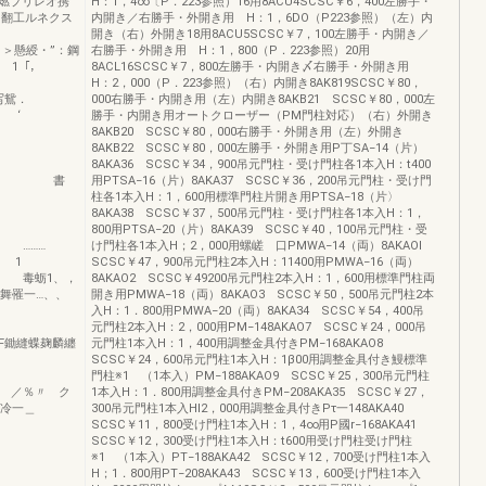
縫燃プリレオ携
H：1，4∞〔P．223参照）16用8ACU4SCSC￥6，400左勝手・
．翻工ルネクス
内開き／右勝手・外開き用 H：1，6DO（P223参照）（左）内
開き（右）外開き18用8ACU5SCSC￥7，100左勝手・内開き／
懸綬・”：鋼
右勝手・外開き用 H：1，800（P．223参照）20用
 ’ 1「，
8ACL16SCSC￥7，800左勝手・内開き〆右勝手・外開き用
lt
H：2，000（P．223参照）（右）内開き8AK819SCSC￥80，
写鴛．
000右勝手・内開き用（左）内開き8AKB21 SCSC￥80，000左
謂 ‘
勝手・内開き用オートクローザー（PM門柱対応）（右）外開き
8AKB20 SCSC￥80，000右勝手・外開き用（左）外開き
8AKB22 SCSC￥80，000左勝手・外開き用P丁SA−14（片）
8AKA36 SCSC￥34，900吊元門柱・受け門柱各1本入H：t400
 書
用PTSA−16（片）8AKA37 SCSC￥36，200吊元門柱・受け門
柱各1本入H：1，600用標準門柱片開き用PTSA−18（片〉
 ・
8AKA38 SCSC￥37，500吊元門柱・受け門柱各1本入H：1，
800用PTSA−20（片）8AKA39 SCSC￥40，100吊元門柱・受
………
け門柱各1本入H；2，000用螺嵯 口PMWA−14（両）8AKAOI
ワ奄 1
SCSC￥47，900吊元門柱2本入H：11400用PMWA−16（両）
1、，
8AKAO2 SCSC￥49200吊元門柱2本入H：1，600用標準門柱両
舞罹一…、、
開き用PMWA−18（両）8AKAO3 SCSC￥50，500吊元門柱2本
号
入H：1．800用PMWA−20（両）8AKA34 SCSC￥54，400吊
重
元門柱2本入H：2，000用PM−148AKAO7 SCSC￥24，000吊
麹麟纏
元門柱1本入H：1，400用調整金具付きPM−168AKAO8
SCSC￥24，600吊元門柱1本入H：1β00用調整金具付き鰻標準
1
門柱※1 （1本入）PM−188AKAO9 SCSC￥25，300吊元門柱
〃 ク
1本入H：1．800用調整金具付きPM−208AKA35 SCSC￥27，
ゑ冷一＿
300吊元門柱1本入Hl2，000用調整金具付きPτ一148AKA40
＿1
SCSC￥11，800受け門柱1本入H：1，4∞用P國r−168AKA41
，
SCSC￥12，300受け門柱1本入H：t600用受け門柱受け門柱
※1 （1本入）PT−188AKA42 SCSC￥12，700受け門柱1本入
1
H；1．800用PT−208AKA43 SCSC￥13，600受け門柱1本入