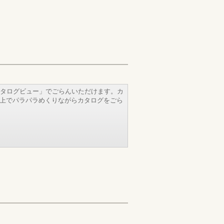
タログビュー」でごらんいただけます。カ
b上でパラパラめくりながらカタログをごら