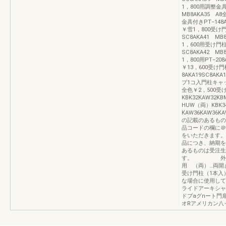
1，800用調整金具
MB8AKA35 A
金具付きPT−148A
￥雪1，800受け門
SC8AKA41 M
1，600用受け門
SC8AKA42 M
1，800用PT−20
￥13，600受け
8AKA19SC8AK
プ1コ入門柱キャップ
全色￥2，500
KBK32KAW32
HUW（両）KBK3
KAW36KAW36
の記載のあるもの
品コードの欄に＠
をいただきます。
品につき、納期を
あるものは受注生
す。 外観右側
用 （両）…両開
受け門柱（1本入
な場合に使用して
ライドアーキシャ
ドプaグnート門
オRアメリカン八