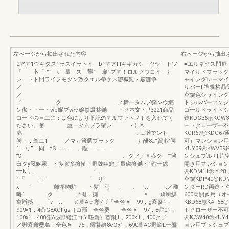
左ページから抽出された内容
右ページから抽出
2アア1ウキタス1ラスイラトイ b1アアlllキギカシ ツヤ トツ
■エルネクス門扉
「 卜「r”i k 量 ス 聾1 扉1プア！ロルグウコイ ｝
マイルドブラック
ン トト門ライフモタン致クエル拳ケス瀞糠難・簸灘争
ャイングレーマイ
／
ルバーF準規格贔
／
空錠色シャイング
／ ク ノ舞一タムブ弊ンウ纏
トシルバーマンシ
ン伽・・一・we耀ブwッ嬢拳爆整鋤 ・ク本文・P3221商品
ゴールドライトシ
コードの＝二に；ま色により下記のアルファヘノトを入れてく
錠KDG36㊥KCW
ださい。蕃 重一タムブラ肇ン ・｝A
ートクローザー不可
潟 ………灘でント
KCR67㊥KDC
脚・．糞二1 ／マィ簸麟ブラック ｝醗8…”貿湘’脚
可）マンション用シ
1．り”．同「tS．．… ．陛「．…、，
KUY39㊧KWV
℃ 、ク／／〃移ク ”’簿
ンシュブルRT片空錠
臼クy厩躯霧、・多駕多擁擁・野魏幽欝／量磁擁鋤・1鐙一総
開き用マンション用
tttN，， ’．
㊧KDM11㊧￥2
1「 l r ’ りr’
空錠KDP40㊧KD
x ’ 離箒吻騨 ・髪 弓 ． 、 tt t／灘
ンダーRD両錠・空錠
晦1 ク ノ擬．擁 、 〃 矯蜘鱗
600両開き用（
寓辮箋 「v tt ％暮A￠憩7〔「全色￥ 99，g嚢蓼1，
KBD68慧KAF6
909×1，4◎G8ACFgs［ゴ罰 全色嬰 全色￥ 97，8◎01，
トクローザー不可
100x1，400窪A◎野総江コ￥嗜蟹｝葵蹴1，200×1，400ク／
㊧KCW40㊧KUY
／雛嚢難璽鳥；全色￥ 75，露蓼縫8eOx1，690暮AC野鱗L一盤
ョン用プッシュブル