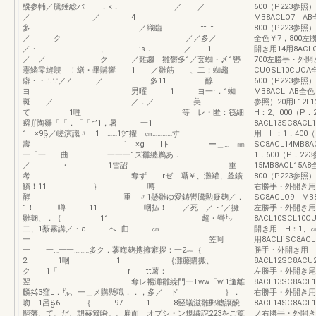
醗参輔／騰錘総バ ．k． ／ ／
600（P223参照
／ ／ 4
MB8ACLO7 
多 ／織臨 tt−t
800（P223参照）
／ ク ／／多／
全色￥7，800左
／・ 、 ’s． ／ 1
開き用14用8ACL
／ ／ ク ／難趨 雛欝多1／套蜘・〆1轡
700左勝手・外開き
憲鱗零縫竸 ！繕・畢購響 1 ／雛筋 、二；蜘趨
CUOSL10CU
癖・・∴∵／∠ ／ 多11 醇
600（P223参照
ヨ 男曜 1 ヨ一r．1蜘
MB8ACLllAB
斑 ／ ／．／ 美…
参照）20用L12L
て 1哩 等 レ・匿：筏細
H：2、000（P．
瞬∬陶雛「「．「「r”1，暑 一1
8ACL13SC8AC
1 ×9§／嵯演識〃 1 ……1㌻擢 ㎝…………す
用 H：1，400（
壽 1 ×g lト ー＿… ㎜
SC8ACL14MB
一「一………曲 一一一1ズ雛纏鵜あ．
1，600（P．22
／ ・ 1雪詔 重
15MB8ACL15
考 奪ず rゼ 囁￥、灘罐、釜鑛
800（P223参照）
鱗！11 ｝ 噂
右勝手・外開き用 
酵 重 〃1懸雛ゆ愛鋳轡騰勲疑麹／．
SC8ACLO9 M
1！ 噂 11 咽払！ ／死 ／・’／擁
左勝手・外開き用 
雛麹、．｛ 11 超・轡㌧
8ACL10SCL1
二、1薮霧講／・a…… …へ…曲……… ㎝
開き用 H：1、
一 笠呵
用8ACLliSC8A
一 一…一一………多ク．蓼晦麹携擁癖拶：一2︷｛
勝手・外開き用 H
2 1咽 1 ｛灘藤購搬、
8ACL12SC8AC
ク 1「 r tt薯：
左勝手・外開き尾 
翌 奪レ暢灘雛繰門一Tww「w’1逢離
8ACL13SC8A
麟㌶3窪L．㌦、一＿メ購懸職．．，多／ ド ｝．
右勝手・外開き用 
吻 1呂§6 ｛ 97 1 8竪蟻滋雛郵纏譲醗
8ACL14SC8AC
翻藩、て、だ、憩赫簸瞬。。雇面 オプシ・ン規繍詑223をご覧
ノ右勝手・外開き用