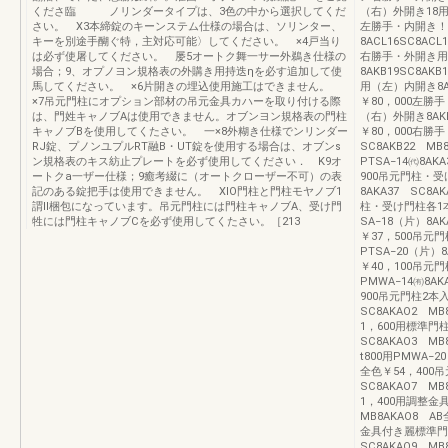
くださ臨 ノリンダータイプは、3色の中から選択してくだ
（右）外開き18用8
さい。 X3本締錠のキーンステム仕様の場合は、ソリンター、
左勝手・内開き！右
キーを別途手醐ぐ特，主対応可能〉してください。 ×4戸当り
8ACL16SC8AC
は必ず使屠してください。 屡5オートク舞一サー外鵜き仕様の
右勝手・外開き用
場合；9、オプノヨン規格表の外購き用持迭ηを必す追加して使
8AKB19SC8AK
馬してください。 ×6片開きの埋込使用施工はできません。
用（左）内開き8AK
×7吊元門柱にオプション部材の吊元金具カハーを取り付ける際
￥80，000左
は、門姓キャノブAは使用できません。オブンヨン規格表の門柱
（右）外開き8AKB
キャノブBを使用してくたさい。 一×8外糊き仕様でンリンダー
￥80，000右勝
RJ錠、プノンユプルRT融B・UT錠を使用する場合は、オブンs
SC8AKB22 M
ン規格表のキス紡止プレートを必ず使用してください． K9オ
PTSA−14㈹8AK
ートクa一ザー仕様；9癒考綴に（オートクローザー不可）の表
900吊元門柱・受け
記のある錠把手は使用できません。 XIO門柱と門柱モヤノブ1
8AKA37 SC8A
謂ll梱包になっています。吊元門柱には門柱キャノブA、受け門
柱・受け門柱各1
牲には門柱キャノブCを必ず使用してくたさい。［213
SA−18（片）8AK
￥37，500吊元
PTSA−20（片）8
￥40，100吊元
PMWA−14㈲8AK
900吊元門柱2本入
SC8AKAO2 M
1，600用標準門
SC8AKAO3 M
t800用PMWA−2
全色￥54，400吊
SC8AKAO7 M
1，400用調整金具
MB8AKAO8 A
金具付き麗標準門柱
SC8AKAO9 M