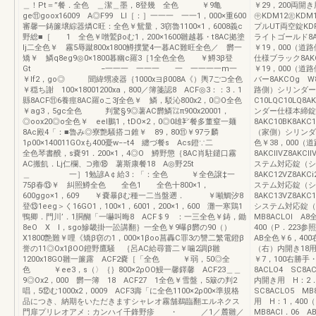
＿！Pt＝”餐．全色 ＿潔＿墨，8登幾 全色 ￥9亀
￥29，200両開
ge⑪goox16009 A◎F99 Ll［：］一一一 一一1，000×重600
㊥KDM12㊧KD
審馨一鋳簾壌綜器燐C旺：全色￥鴛量，3窃魯1100×1，6008義c
プルUT両空錠KDP
野総■［ 1 全色￥噌鷲βoむ1，200×1600雛越暮・t8AC拠塗
ライトゴールド8AK
lj二全色￥ 霧5辱蹴800x1800鱒撲驚4一暮AC難旺全色／ 欝一
￥19，000（
矯￥ 鱗q8eg9◎0×1800暮幽c羅3［1全色全色 ￥鱒3β登
仕様ブラック8AKC
Gt −一一一 一一一 一 一一一一m一
￥19，000（
￥lf2，go◎ 聞緯甥凌器｛1000xヨβ008A《）輿7ご⊃全色
バー8AKCOg W
￥穏ち謝 100×18001200xa，800／簿箋認8 ACF◎3：：3．1
路側）シリンダー
縣8ACF⑪6養痙8AC羅oこ3∫全色￥ 鱗，駁沁800x2，0◎O全色
C10LQC10LQ
￥ag3，5gc全色 判驚§9◎薯AC欝鱗㍑π900x20001，
ンダー仕様本締錠
◎oox20◎o全色￥ eel鵬1，tDO×2，0◎0雄㌢餐多董窒一麺
8AKC10BK8AK
8Ac殿4「：■魯み◎寮艶騒搭コ錐￥ 89，80⑪￥97ラ麟
（家側）シリンダー
1ρ00×140011GOxも400憂w−−t4 纏づ餐s Acs鐙∵二
色￥38，000
全色琴書醗，s嚢91．200×1，4◎O 鱒野懲｛8AC肖駐鑓口霧
8AKCllVZ8AK
AC搬飢．Lj仁欄、⊃雍⑱ 薯斯康餐18 A◎野25t
ステム対応錠（シ
＿ 一］1勉諺A￠給3：「：全色 ￥全色譲‡一
8AKC12VZ8AK
75β春⑬￥ 糾照鱒全色 全色1 全色十800×1，
ステム対応錠（シ
600ggo×1，609 ￥嚢暴βむ種一二当盤遡． ￥噸鯛汐8
8AKC13VZ8AK
登⑬1eeg＞く16GO1，100×1，6001，200×1，600 灘一寒鶏1
システム対応錠（シ
鴨卿．門川’．1胴醐「一嚇叫晦8 ACF＄9 ：一三全色￥鋳，鋤
MB8ACLOI 
8eO X l，sgo鰺畿掛一訟講翻｝一全色￥9曝β欝の90（）
400（P．223参照
X1800艶難￥哩《矯β窃の1，000×1βoo菖轟C罪3の讐二繁電鐙β
AB全色￥6，40
誉の11◎Ox1βOO鐙野鷹騒 ｛呂AC給尋嘗二￥噛2調β雛
（右）内開き18用8
1200x18GO雛一簾露 ACF2嚢［「全色 ￥弱，50◎全
￥7，100右勝手
色 ￥ee3，s（〉｛｝800×2ρOO鰻一馨鐸馨 ACF23＿＿
8ACLO4 SC8
9◎Ox2，000 欝一簿 18 ACF27 1全色￥雪盤，5簸の判2
内開き用 H：2．
唱，5⑫む1000x2，0009 ACF3壽「に全色1100×2ρ00×準規格
SC8ACLO5 M
品につき、納期をいただきますシャレオ霧舗鵜臨翻エルネクス
用 H：1，400（
門扉プリレオアメ：カンハイ千鋒野疹 ・ ／1／麓雛／
MB8ACI．06