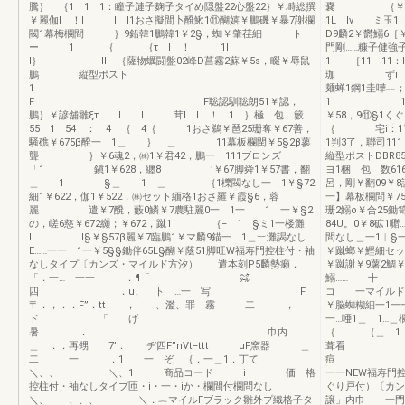
騰｝ ｛1 1 1：瞳子漣子麹子タイめ隠盤22心盤22｝￥塒総撰
嚢 ｛￥
￥麗伽l ！l l l1おさ擬間卜醗鰍1⑪醐嬉￥鵬磯￥暴7謝欄
1L lv ミ玉
閥1幕梅欄間 ｝9鉛韓1鵬韓1￥2§，蜘￥肇荏細 ト
D9麟2￥欝鰯6
ー 1 ｛ ｛τ l ！ 1l
門剛……糠子健強
l｝ ll ｛薩物蠣闘盤02峰D菖霧2蘇￥5s，畷￥辱鼠
1 ［11 11：l
鵬 縦型ポスト
珈 ずi l 
1
麺蝉1鋼1圭
F F聡認馴聡朗51￥認，
1 1ll︷ミ1
鵬｝￥諺舗雛ξτ l l 茸l l ！ 1 ｝極 包 籔
￥58，9⑪§1く
55 1 54 ： 4 ｛ 4｛ 1おさ鵜￥琶25珊奪￥67善，
｛ 宅i：1旨1l
騒礁￥675β醗一 1＿ ｝ ＿ 11幕板欄閏￥5§2β蓼
1判3了，聯
聾 ｝￥6魂2，㈱1￥君42，鵬一 111ブロンズ
縦型ポストDBR85
「1 鎭1￥628，纏8 ’￥67脚舜1￥57書，翻
ヨ1梱 包 数6
＿ 1 §＿ 1 ＿ ｛1櫟閥なし一 1￥§72
呂，剛￥翻09￥
細1￥622，伽1￥522，㈱セット緬格1おさ羅￥霞§6，蓉
一】幕板欄問￥75
麗 遣￥7醗，藪0鱗￥7農駐麗0一 1一 1 一￥§2
珊2鰯o￥合2
の，嵯6慈￥672纐；￥672，蹴1 ｛− 1 §ミ1一楼灘
84U。0￥8砿
l l§￥§57β麗￥7臨鵬1￥マ麟9錨一 1＿︸灘謁なし
間なし＿一1︳§
E……一一 1一￥5§§鋤伴65L§醐￥蔭51脚旺W福寿門控柱付・袖
￥蹴螂￥鰹細セッ
なしタイプ〔カンズ・マイルド方汐） 遣本刻P5麟勢癩．
￥蹴謝￥9薯2鯛￥
「．一… 一一 ．¶「 ㌶
鰯…… 十 き
四 ．u、 ト …一 写 F
コ 一マイ
〒．，．．F”．tt ， 、濫、罪 霧 二 ，
￥脳蜘糊細一1一
ド 「 げ
一…唖1＿ 1…
暑 ． 巾内
｛ ｛＿ 1
＿ ．．再甥 7’． ヂ四F”nVt−ttt μF窯器 ＿
葺看
二 一 ．1 一 ぞ ｛．一＿1．丁て
＼、、 ＼、1 商品コード i 価 格
一一NEW福寿門
控柱付・袖なしタイプ匝・i・一・iか・欄間付欄問なし
ぐり戸付）〔カン
＼、 、、、 ＼．︷マイルFブラック雛外プ織格子タ
譲」内巾 一門