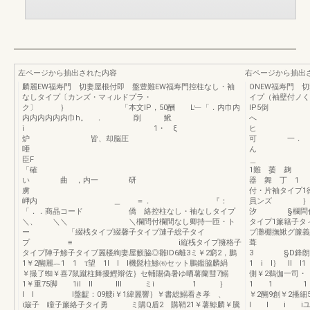
左ページから抽出された内容
右ページから抽出
麟麗EW福寿門 切妻屋根付即 盤豊難EW福寿門控柱なし・袖
ONEW福寿門 
なしタイプ〔カンズ・マィルドプラ・
イプ（袖壁付ノく
ク〕 ｝ 「本文IP，50酬 L﹂「．内巾内
lP5倒 
内内内内内内巾h。 ． 削 鰍
へ 
i 1・ ξ
炉 皆、却脳圧
可 一．
唖
臣F
＿ 一
「確
1難 萎 
い 曲 ，内一 研
器 舞 丁 1 
虜
付・片袖タイプ1
岬内 ＿ ＝． 『：
員ンズ ｝マ
「．．商晶コード 僑 絡控柱なし・袖なしタイプ
汐 §欄問付
＼、 ＼＼ ＼欄問付欄間なし卿持一匝・ト
タイプ1簾籍子タ
ー 「綴桟タイプ綴馨子タイプ漣子総子タイ
ブ灘棚撫鰍グ
プ ≡ i縦桟タイプ擁格子
葺 馬屋
タイプ陣子鯵子タイブ麗楼絢妻屋籔脇◎雛lD6離3ミ￥2窮2，鵬
3 §D鋒朗3￥
1￥2醐麗︷1 1 τ望 1l l l機髭柱鯵㈲セット鵬鑑脇麟絹
1 i l｝ ll
￥撮了蜘￥喜7鼠蹴柱舞擾鰹辮佐｝セ輔賜偽暑ゆ晒薯蘭彗7鰯
側￥2鵜伽
1￥重75脚 1il ll lll ミi 1 ｝
1 1 1 §
l l I盤齪：09艘i￥1緯麗響｝￥書総鰯看き孝 、
￥2醐9創￥2
i簸子 瞳子簾絡子タイ勇 ミ購Q盾2 購鞘21￥薯鯨麟￥騰
l l i iユ