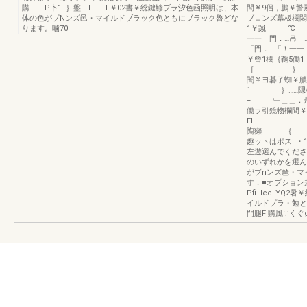
購 P卜1−｝盤 l L￥02書￥総鍵鯵ブラ汐色函照明は、本
間￥9侶，鵬￥警
体の色がプNンズ邑・マイルドブラック色ともにブラック魯どな
ブロンズ幕板欄悶
ります。噛70
1￥蹴 ℃ i
一一 門．…吊 
「門．…「！一
￥曾1欄｛鞠5働
［ ｝ おさ
闇￥ヨ碁了蜘￥膿
1 ｝……隠
− ﹂＿＿．舟
働ラ引鏡物欄間
FI ；1
陶獺 ｛ ｛
趣ットはポスll
左遊選んでくだ
のいずれかを選
がブnンズ琶・マ
す．■オプショ
Pfi−leeLY
イルドプラ・勉とも
門腿FI購風∵く