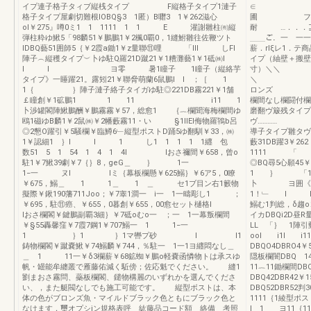
イプ連子格子タィブ縦桟タイプ F縦格子タイプ1漣子
∈
格子タイプ屋劇切難根lOBQ§3 1匿）B囎3 1￥262滋心
圃 
ol￥275』噂0ミ1 1 1111 1 1 E 灌謝雛柱㈲縦
耐 …．．．⊇一
弾柱粋ゆ鰍5「98麟51￥鵬鵬1￥2楓0覇0，1縫鮒雛往佐鞭ツト
＿＿ご．一 一
lDBQ藝51囲師5｛￥2霞a鋤1￥z量聯⑪哩 「lll しFl
薪．rlξレ1
陣子︵縦穫タイプ︶卜ゆ駐Q羅21D蹴21￥1糟灘藝1￥1砥㈱l
イプ（紬壁＋搬壁
l l ヨ零 暑1瞳子 1瞳子（縦絡芋
寸）＼＼ 
タイプ》一睡躍21。露矧21￥聯脅萌蘭6鼠鵬l l ；［ 1
＼ 
1｛ ｝陣子漣子絡子タイガゆ駐◎221DB霧221￥1舗
ロンズ 1！
￡瞳創￥1砿鵬1 1 11 i11 1
欄間なし欄闘
卜渉罐閣陣鰍鵬酬￥鵬霧霧￥57，総愈1 ｛︷欄聞海梅欄間ゆ
磨翻ヴ簸残タイプ
鴎1磁ゆB麟1￥2鼠㈱￥2幡藪霧11・い §1lIEI侮物羅鴇b呂
ヴ………… 
◎2懇O躍引￥5騒欄￥臨鱒6﹂縦型ポストD踊5ゆ翻馴￥33，㈱
導子タイプ雛タ
1￥認細1 ｝l l 1 し1 1 1 1 1纒 包
藪31DB躍3￥2
数51 5 1 54 1 4 1 4l lおさ禰間￥658，曾o
1111 
駐1￥7鰍39劇￥7｛｝8，geG＿ ｝ 1一
◎BQ尋5心願4
1−一 ヌl lミ｛幕板欄懸￥625鰯｝￥6ア5，0瞭
1 ｝ 「1
￥675，鰯＿ 1 1＿ 1 ＿ セ1ブ目ン右1籔物
卜 ヨ囲《｝55
擬際￥鍬190藩711Joo；￥7睾1澗一 i一 1一疇彫し1 ；
1！﹂ l l㌧
￥695，駐⑪癌、￥655，0暮創￥655，00愈セット樋格l
鰯む1判総，δ趨o
lおさ欄閣￥鍵鵬副覇3細｝￥7砥oむo一 ；一 1一幕叛欄間
イカDBQi2D
￥§55轟馨窪￥7霞7鋼1￥707鰯一 1 1−一
LL 「｝ 1陣引郵
1 ｝1 ｝1マ轡プ砂 l I1
ool i1l i
鋳物欄閣￥蹴嚢鰍￥74鰯麟￥744，％駐一 1一1ヨ纒悶なし＿
DBQO4DBR
＿ 1 11一￥δ3欄薪￥68鉱蜘￥鵬o軽嚢函憐物トは承スゆ
隠板欄闇DBQ 14
帆・罎能牟纏叢で雁藤佑減く駈傍；佐応魁でください。 縫1
11︷11鋤欄間DB
劉まおさ霧問、蘂板欄閣、鑓物構麗のいずれかを選んでくださ
DBQ42DBR42￥1
い、，また艇閥なしでも施工可能です。 縦型ボストは、本
DBQ52DBR52
体の色がブロンズ魚・マイルドブラック色ともにブラック色と
1111｛1綾型ポスト
なけます．璽オプシiン規格表呼 紘藤品コード額 絡備 考照
l 1 ヨ11｛11−