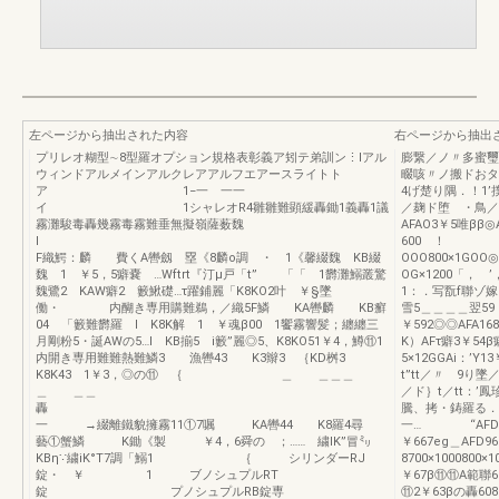
左ページから抽出された内容
右ページから抽出
プリレオ糊型∼8型羅オプション規格表彰義ア矧テ弟訓ン⋮lアル
膨繋／ノ〃多蜜璽
ウィンドアルメインアルクレアアルフエアースライトト
畷咳〃ノ搬ドおタ
ア 1−一 一一
4げ楚り隅．！1’
イ 1シャレオR4雛雛難顕緩轟鋤1義轟1議
／麹ド堕 ・鳥／
霧灘駿毒轟幾霧毒霧難垂無擬嶺薩薮魏
AFAO3￥5唯ββ
600 ！ ￥
F織鰐：麟 費くA轡劔 塁《8麟o調 ・ 1《馨綴魏 KB綴
OOO800×1GO
魏 1 ￥5，5癖嚢 …Wftrt『汀μ戸「t” 「「 1欝灘鰯叢驚
OG×1200「，
魏鷺2 KAW癖2 籔鰍礎…τ躍鋪麗「K8KO2叶 ￥§墜
1：．写翫f聯ゾ嫁
働・ 内醐き専用購難鵜，／織5F鱗 KA轡麟 KB癬
雪5＿＿＿
04 「籔難欝羅 I K8K解 1 ￥魂β00 1饗霧響髪；纏纏三
￥592◎◎AFA16
月剛粉5・誕AWの5…l KB揃5 i籔”麗◎5、K8KO51￥4，鱒⑪1
K）AFτ癖3￥54β
内開き専用難難熱難鱗3 漁轡43 K3辮3 ｛KD桝3
5×12GGAi：’Y
K8K43 1￥3，◎の⑪ ｛ ＿ ＿＿＿
t”tt／〃 9
＿ ＿＿
／ド｝t／tt：’
騰、拷・鋳羅る．
一 →綴離鐵貌擁霧11①7嘱 KA轡44 K8羅4尋
一… “AFD
藝①蟹鱗 K鋤《製 ￥4，6舜の ；…… 繍IK”冒㍉
￥667eg＿
KBη∵繍iK°T7調「鰯1 ｛ シリンダーRJ
8700×10008
錠・ ￥ 1 ブノシュプルRT
￥67β⑪⑪A範聯6
錠 プノシュプルRB錠専
⑪2￥63βの轟608