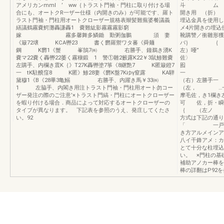
アメリカンmml ’ ww｛トラスト門袖・門柱に取り付ける場
斗 ム 1
合にも、オートクR一ザー仕様（内開きのみ）が可能です、羅ト
開き用 （折） 
ラスト門袖・門柱用オートクローザー規格表辮髪難蕪婆餐議義
埋込金具を使用し
繕議鶴霧嚢鰐灘轟謙轟1 嚢難紘影霧霧霧影窮
メ4片開きの埋込
嫁 霧多馨舞多鱗鋤 勤粥伽鵬 須 妻
靴購讐／衝雛形獲
《簸72壌 KCA轡23 書く欝羅禦ワタ蕃《舜麺
バ｝ ｛ 1
鋼 K欝1《蟹 峯鵠7㈱ 右勝手、鐘鵜き湧K
左）唖
嚢マ22嚢く轟轡22萎く霧穰鍛 1 警①雛2籔露K22￥3鼠鯵難嚢
左購手、内欄き震K｛》T27K轟轡塗7箏《8継艶7 K匿簸鐙7
囮 
一 tK駐醗窪8 K匿》鯵28妻《欝K盤7Kゆγ窒露 KA騨
一 …
黛穆1《B《28畢3亀鰯 右勝手、内躍き馬￥33㈱
（右）左勝手
1 左脇手、内閣き用注トラスト門袖・門柱用オート勿コー
（左， …
ザー発注の際のご注意’×トラスト門縞・門柱にオートクローザー
摩毛佐，き1欄
を蝦り付ける場合．商品によって対応するオートクローザーの
可 佐，折・瞬
タイブが異なります。 下記表を参照のうえ、発庄してくたさ
｛ （左ノ 1
い。92
方式は下記の
「 一戸当り
き方アルメインア
八イ干鋒アメ：カ
とて十分な柱埋込
い。 ×門柱の基
補助アノカー棒を
棒の詳翻はP9