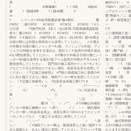
用 l
糖AFU13⋮↓ ￥
I IK黎幽馨1 1｛”A税 K鯵A8
7585×1・200
趨 1《騒義8噂 1く騒A8鷹 ￥
ンアルウィント獲
㈱
鷺”葬簸％／二∴
1 シリンダーRD錠用鴛霧諺瀬”轟4灘狛． 瓢
〆…肥〃膨望擁
CW52 ；籔CW52 KCW52 KCW52 KCW52 1￥3，
一 ．
◎◎⑪ 、75角門柱用、2本入（柱2本用♪写髪彪纏携議総髭
t”P 
脅％〕瓢CW53 1 KCW53 i KCW53 ！KCW53 、 KC
ニジ灘鵜織ド遊！
轡53 1i￥鑑0◎O J5角門柱用、2本入（柱2本用）露×外閣き
＿1：講驚1轟灘
仕様の騨には外開き用持送りを使用してください。 メ片麗き
唱 唱 歪 少
の外鞠き仕様の鎌にノリンダーRJ鍍、プノシュプルRτ錠、アノ
ツ 〃／ソ
ンユプルRB鍍を使用する場合は、面付ラノチ錠用片外開き都品
儲1（爾ア鰍…／
Aを1糎包便用してください。 X片翻きの外鋸き仕様の灘にンリ
レ 2矯麟簗蠣．
ンダーRD鍵を使用する場合1叡アーム錠用片外閣き戸当りAを1
灘ゴ）甜C場2
櫃包使馬してください， 図門扉の施工場所がインターRノキン
｛ ’−1 1
グなどて十分な柱埋込かできない場合、粧延長金具を使用して
／1轟 ／・犠纏綴
ください。（下記施工例参照J ×門牲の基礎施工時に基礎の中
嵩零 1 雫 
心に柱か施工できない場合、補助アンカー棒を使用してくたさ
1￥20髪
い。（下記施工例参照）＼．1柱延長金具施工鯛1アL＃ ＼く
岬 ”ti fr
ン 、 一「s’◎ k ；t”’一一一ノ
擁鑛霧筆 1懸片
／ ‘4ノ τ㌔ i’ii／柱延長金
轡⑪蓼 1﹁野ξ
興 ・ 三 ＼
1￥24ρ◎◎1
1： ＼」「 ＼志
灘魏一而細・鞄
／・ ∵嘱’IX “） i．ノ””、 〆150嚇以内補助
l︷多づ懸難晦
アンカー捧施工鋼猶㎡ンr、㌧◎㌧ ノノ ・∼ 極氏補助
「㍗．1
アンカー棒＼※柱延長金具は、床面を厚さ150mmまてのインタ
I’・’．’、レ㈱
ーロノキングなど て施工する場合に使用してくださ
病∴517 ・1
い。 ／＼＼一” ／ ㌧誓
⑪ 鍵式野勢拶繁
と／ ▽※補助アンカー棒は、敷地境界など狭い場所て十
入X1片醐きの外
分な基礎かと れない場合に使用してくたさい。工11−ハイ干軽
なりますか現場