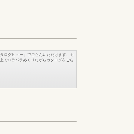
タログビュー」でごらんいただけます。カ
b上でパラパラめくりながらカタログをごら