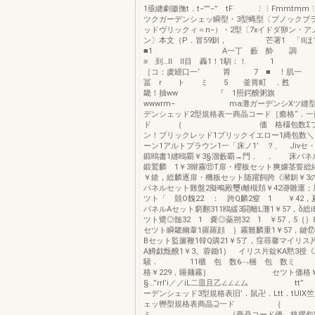
1亟纏劇徽撫t．t−””−” tF ⋮⋮Fmmt
ツクガーデンシェッ瞬型・3型蝿型〔プノックブ
ッドヴリックィ＝n−）・2型〔7xイドダ卵ン・ア
ン〕本文｛P．冒59釧， 芒署1 「llほ
■1 A一丁 藪 酔 調
≡ 到…ll ll目 轟1！1馴：！ 1
［コ：虞罎口一‘ 胃 7 ■ 
冨 r ト ミ 5 釜胃町 ．甦
畿！抽ww 『 1照鍔醗粥旗 
wwwrm− ma灘ガーデンシXツ縫型
デンシェッド2型規格表一商晶コード［癒格“．一
ド ｛ 価 格橿包数Σブリ
ン！ブリックレッド1ブリックイエロー1縄包数
ーン1アルトプラウン1一「床ノ1’ ？、 Jivセ
鍛鴎書1縫鴎覇￥3§溜藪覇→門． ． 床バネ
鍛鷲麟 1￥3辮霧⑪T扉・櫻板セット爽嬢茎誓総
￥鎗，総麟逐扉・機板セット随躍飼跨《瀦釧￥3
パネルセット難盤2擬鴫殿璽i離槻頚￥42瀞雛運
ツト「 競O魏22 ： 跨Q麟2窒 1 ￥42
パネルAセット窮翻311鴎緩3闘離L灘1￥57，δ総
ツト鷺◎髄32 1 嚢◎蘂朔32 1 ￥57，5｛｝
セツト瞬畿幽葦1羅羅顔 ｝霧難麟重1￥57，鍵
Bセット監簾鞭1韓Q購21￥5了，窪尋馨マイリス
A鱒戯甑醗1￥3。蓉鋤1｝ イリス片錠KA黙3授《A
騒． 11櫃 包 数6﹁梱 包 数ミ 
格￥229，睡麺霧｝ セツト価格￥窪
§…”rrl’i／／iL二皿且乙∠∠∠ム tt”
ーデンシェッド3型規格表旧’．鼠卍．Ltt．tUIX
ェッ轡型規格表商晶⊇一
ミ ｛商贔コード価 格擢包数一