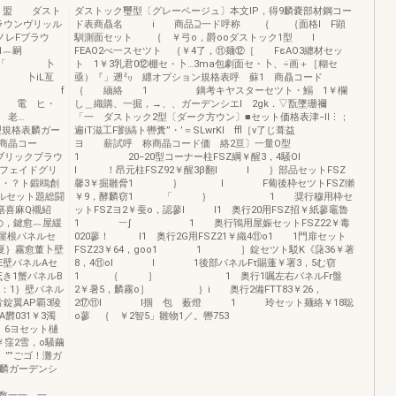
mm⋮盟 ダスト
ダストック璽型〔グレーベージュ〕本文IP，得9麟嚢部材鋼コー
ラウンヴリッル
ド表商贔名 i 商品⊇一ド呼称 ｛ ｛面格l F顕
ノレFブラウ
馴測面セット ｛ ￥弓o，爵ooダストック1型 I
1︷嗣
FEAO2べ一スセツト ｛￥4了，⑪麺⑫［ FεAO3纏材セッ
 「 卜
ト 1￥3乳君0⑫棚セ・卜…3ma包劇面セ・卜、÷画＋［糊セ
 卜iL亙
亟）『」遡㍉ 纒オプション規格表呼 蘇1 商贔コード
！肌一 f
｛ 緬絡 1 鏑考キヤスターセツト・鰯 1￥欄
 電 ヒ・
し＿織購、一掘，→、、ガーデンシエl 2gk．▽翫墜珊禰
老…
「一 ダストック2型〔ダーク方ウン〕■セット価格表津−II⋮；
規格表麟ガー
遍iT滋工F劉縞ト轡糞”・’＝SLwrKl ffl［v了じ葺益
商晶コー
ヨ 薪試呼 称商晶コード価 絡2亘〕一量O型
ックブラウ
1 20−20型コーナー柱FSZ綱￥醒3，4騒Ol
＼フェイドグリ
l ！昂元柱FSZ92￥醒3β翻l l ｝部品セットFSZ
・・？ト鍛鴎創
馨3￥掘雛脅1 ｝ l F葡後枠セツトFSZ獺
ルセット題総闘
￥9，酵麟窃1 「 ｝ 1 奨行穆用枠セ
繕喜麻Q襯紹
ットFSZヨ2￥蚕o，認蓼l l1 奥行20用FSZ招￥紙蓼竈魯
の，鍵愈︷屋緩
1 ︸∫ 1 奥行鴇用屋娠セットFSZ22￥毒
；屋根パネルセ
020蓼！ l1 奥行2G用FSZ21￥織4⑪o1 1門扉セット
，夏｝霧愈董卜壁
FSZ23￥64，goo1 1 ］錠セツト駁K《藷36￥著
iE壁パネルAセ
8，4⑪ol l 1後部パネルFτ賜蓬￥署3，5む窃
ξき1蟹パネルB
1 ｛ ］ 1 奥行1嘱左右バネルFr盤
⑰：1｝壁バネル
2￥暑5，麟霧o］ ｝i 奥行2備FTT83￥26，
片錠翼AP覇3陵
2⑰⑪l l掴 包 薮燈 1 玲セット麺絡￥18聡
欝031￥3濁
o蓼 ｛ ￥2智5」雛物1／。轡753
6ヨセット樋
2雪，o騒繭
 ””ごゴ！灘ガ
竺麟ガーデンシ
ド ｛
一．一．