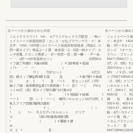
左ページから抽出された内容
右ページから抽出
ジエイテラスウツ1 hX− eアラスデルミテラ刃駁型．⋮蜘ジ
ジェイスペース側
ェイスペース前面部耕②〔カンズ・か払ブラウンヴラ・ク〕本
ク〕本文P．145
文lP、1454∼1459慧ジzイスペース前面部材規格表（間副2。O
幅：3尺一Sタイ
問一購タイプ）商晶⊇一ド懸 格前面（2。O闘一納タイプ〉カ
ロンズ 1オー
ンぞ傍瓢…クカンズ携拶ン・炉一朔窓一窓；隙一酬・・戸一命・
ラウン・ブラック
一・・x窓一nXF前面枠セツト 02問Mタ
RMT17RMU17
イフ蹴丁昨醐5；R繭s褥騒 ｝￥2師奪駆￥孤鰯
3尺（0．5間）Sタ
ミ11− ，一 一 ｛
3001FIXセット
l lTミ 弓炉セット ．6尺臼
MS ノ￥23
閤）瞬タィブ酬§脚3瞬＄識 晶 ；￥藝7珊1￥鋤暮
イブRMT55RMU
臼 き・ミ 1 旨 一1卜 窓セット6尺（1問〉
（0．5間）クリアRM
融イブ繍・鐘厨醗購§屠2￥購膣鋤︸1・i 旨1 一ミ FIXセ
ハネルセットA 3
ツトA6尺（澗）聞タイプ辮52麟”621灘s62
￥7，200￥7，
ト 1r 1￥3鰯騒i￥鎗鵬 1
RMV32 1、
一一卜 雪l i・1 一一ミ 欄問パネルセットA6尺G間）2
梱 包 数333
枚入クリア髭醐2騙鴨2i蹴舩 ｝
000￥45，400
1 F｛． l l
100￥47，40
1 ミ 1一 弓ヌ引戸パネルセット クリア
幅：4尺
ヨ 1躍v3制徽職壌醗3欝
コード価 格／
l I ミ￥爾鰍￥膿
ータムブラウン
ゆ．
ラック／ 窓 ．
i5 2 1 旨．
RMT20RMU20O