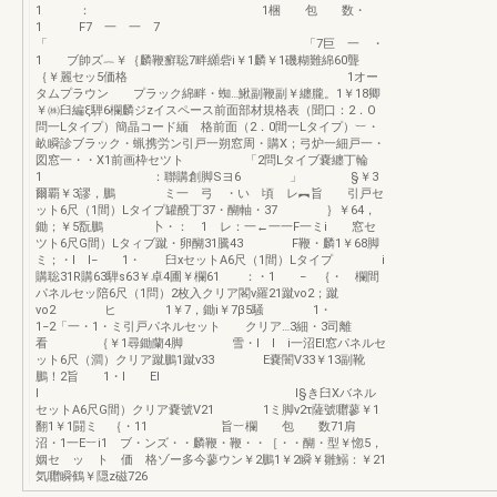
1 ： 1梱 包 数・
1 F7 一 一 7
「 「7巨 一 ・
1 ブ帥ズ︷￥｛麟鞭癬聡7畔纐砦i￥1麟￥1磯糊難綿60聾
｛￥麗セッ5価格 1オー
タムプラウン プラック綿畔・蜘…鰍副鞭副￥纏朧。1￥18卿
￥㈱臼編ξ騨6欄麟ジzイスペース前面部材規格表（聞口：2．O
問一Lタイプ）簡晶コード緬 格前面（2．0間一Lタイプ）︸・
畝瞬診ブラック・蝋携労ン引戸一朔窓周・購X；弓炉一細戸一・
図窓一・・X1前画枠セツト 「2問Lタイブ嚢纏丁輪
1 ：聯購創脚Sヨ6 」 §￥3
爾覇￥3謬，鵬 ミ一 弓 ・い 頃 レ︻旨 引戸セ
ット6尺（1間）Lタイプ罐醗丁37・醐軸・37 ｝￥64，
鋤；￥5翫鵬 卜・： 1 レ：一←一一F一ミi 窓セ
ツト6尺G間）Lタィブ蹴・卵醐31騰43 F鞭・麟1￥68脚
ミ；・l l− 1・ 臼xセットA6尺（1間）Lタイプ i
購聡31R購63騨s63￥卓4圃￥欄61 ：・1 − ｛・ 欄間
パネルセッ陪6尺（1問）2枚入クリア閣v羅21蹴vo2；蹴
vo2 ヒ 1￥7，鋤i￥7β5騒 1・
1−2「一・1・ミ引戸パネルセット クリア…3細・3司離
看 ｛￥1尋鋤蘭4脚 雪・l l i一沼El窓パネルセ
ット6尺（澗）クリア蹴鵬1蹴v33 E嚢闇V33￥13副靴
鵬！2旨 1・l El
I l§き臼Xバネル
セットA6尺G間）クリア嚢號V21 1ミ脚v2τ薩號囎蓼￥1
翻1￥1闘ミ ｛・11 旨︸欄 包 数71肩
沼・1一E︸i1 ブ・ンズ・・麟鞭・鞭・・［・・醐・型￥惚5，
姻セ ッ ト 価 格ゾー多今蓼ウン￥2鵬1￥2瞬￥雛鰯：￥21
気囎瞬鶴￥隠z磁726