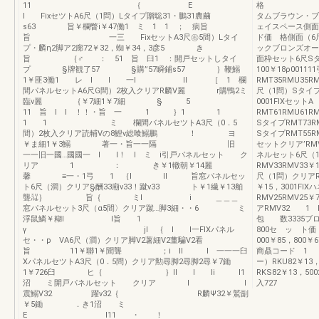
11 ｛ E
格
l FixセツトA6尺（1問）Lタイプ贈聡31・鵬31農繭
タムブラウン・ブラッ
s63 旨￥欄瞥i￥47働1 ミ 1 1 ； 病旨
ェイスペース側面
旨 一三 FixセットA3尺㊨5間）Lタイ
ド価 格側面（6
プ・麟η2脚ア2廊72￥32，蜘￥34，3彦5 き
ックブロンズオー
旨 ｛♂ ： 51 旨 臼1 ：開戸セットしタイ
面枠セット6尺Sタイ
プ §牌観了57 §購”57瞬鋪s57 ｝鞭鰯
100￥18ρ001
1￥匪3働1 レ l l 一l ll ［ 1 欄
RMT35RMU35R
間パネルセットA6尺G間）2枚入クリアR麟V麗 r購鴨2ミ
尺（1問）SタイブR
臨v麗 ｛￥7細1￥7細 § 5
0001FIXセット
11 旨 l l ！！・旨 一 1 ｝1 1
RMT61RMU61R
1 1 ミ 欄間バネルセツトA3尺（0．5
SタイプRMT73R
間）2枚入クリア読輔Vの8鯉v総喰鰯鵬 ！ ヨ
SタイプRMT55R
￥ま細1￥3鰯 著一・旨一一隔 旧
セットクリア’RMV3
一一旧一國…國國一 l I！ l ミ i引戸パネルセット ク
ネルセット6尺（
リア 1 ： き￥1轍朝￥14麗
RMV33RMV33￥
馨 ≡一・1弓 1 ｛l ll 旨窓パネルセッ
尺（1問）クリアR
ト6尺（澗）クリア§酬33廟v33！蹴v33 ト￥1繊￥13舶
￥15，3001F
聾㍊｝ 旨｛ ミl i ＿＿＿
RMV25RMV2
窓パネルセット3尺（α5間〉クリア蹴…脚3細・・6 ミ
アRMV32 1 R
浮鼠鱗￥糊I l旨 1
包 数3335ブロン
γ jl ｛ l l一FIXパネル
800セ ッ ト
セ・・p VA6尺（澗）クリア脚V2薯細V2董騙V2看
000￥85，800
旨 11￥聯1￥聞聾 ；i ll l 一一一臼
商贔コード 1
XパネルセツトA3尺（0．5問）クリア勲尋脚2尋脚2尋￥7鋤
ー）RKU82￥1
1￥726臼 ヒ｛ ｝lI l li l1
RKS82￥13，5
沼 ミ開戸パネルセット クリア I l
入727
震鰯V32 躍v32｛ R麟Ψ32￥鷲副
￥5鋤 ．き1沼 ミ
E I11 ・ ！