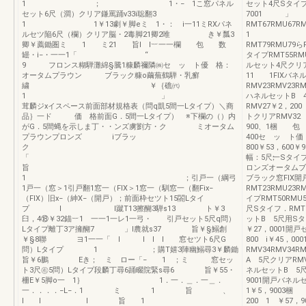
1 ； 1・− 1こ窓パネル
セット4尺SタイプR
セット6尺（澗）クリア鎌罵踊v33i聡翻3
7001 」 1
1 1￥13劇￥脚eミ 1・： i一11ミRXパネ
RMT67RMU67R
ルセツ陥6尺（欄）クリア脳・2毒脚21卿2唯 き￥瓢3
1 翻FIX
卿￥薦鋤圏ミ 1 ミ21 旨l l︸一一欄 包 数
RMT79RMU79ら
罎・i−・一一1「 “
タイプRMT55RMU
9 フロンス糊騨灘綿§騰1糠麟禰隣㈱セ ッ ト優 格：
ルセット4尺クリアR
オータムプラウン ブラック糠o繭蕪鶴騨・乳癬
11 1FIXバネ
繍 ￥｛礁㈹
RMV23RMV23
1 」
ハネルセットB 4
茸麟ジxイスペース前面部材規格表（問q凱5間一Lタイプ）＼商
RMV27￥2，
品｝一ド 価 格前面G．5間一Lタイプ） ※下欄の（）内
トクリアRMV32 
がG．5間蝿を示しま丁・・ンズ虜劉方・ク ミオータム
900、1梱 包 
プラウンプロンズ iブラッ
400セ ッ ト
ク
800￥53，60
「 
幅：5尺一Sタイ
旨
ロンズオータムブ
1 ；引戸一（綱弓
ブラック窓FIX
1戸一（窓＞1引戸翻1窓一（FIX＞1窓一（馴窓一（翻Fix−
RMT23RMU23R
（FIX）旧x−（紳X−（開戸）；前面枠セツト15閤Lタイ
イプRMT50RMU5
プ l l蹴T13擦醐3騨s13 ト￥3
尺Sタイフ．RMT64
臼，4⑱￥32錨︸1 一一1一レ1一弓・ 引戸セット5尺q問）
ットB 5尺用Sタイ
Lタイプ離丁3ア擁醐7 」l農就s37 旨￥§鰯創
￥27，0001開戸
￥§8聯 ヨ1一一「 l l l l 窓セツト6尺G
800 i￥45，0
問）Lタイプ 1 ；購T嬉3陣幽鰯尋3￥麟鋤
RMV34RMV34R
旨￥6鵬 Eき； ミ ロー「− 1 ；ミ 窓セッ
A 5尺クリアRMV2
ト3尺㊨5問）Lタイプ段麟丁尋6踊畷院緊s尋6 旨￥55・
ネルセットB 5尺用
柵E￥5脚o一 1｝ 1．一．＿．一＿．
9001開戸バネルセ
一．．．．−L−．1 ミ 1 旨 、
1￥5，900
l l I 旨 1
200 1 ￥57，