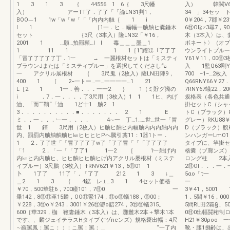
1 3 1 3 ｛ 44556 1 6｛ 3尺幡
入） 韓閥V6
入） アーTT了．了了「「論LN31判1，
34 」34セッ ト
BOO︷1 1w「w「w「「「内内内触｛ 1 i
0￥204，7郡￥23
l 1 ［1一．ヒ．幅幅一舳舳ヒ嚢錘木
6⑪Ol≧≠3尋7，9
セット ｛3尺（3本入）隆LN32「￥16，
木（3本入〉は、
2001 1 …願…拍罰願…I l 毒＿＿＿墨＿1
ボネート〉（オプ
1 11 1 1 1［1“躍㍑「了了了
ウンライトプル
「冒了了了了了丁．1︸ → 一麗根材セットは「ミスティ
Y61￥11，00⑪
ブラウンJまたは「ミスティプルー」を選択してくださし㌔
入 1監Q63剛Y6
一 アクリル展根材 ｛ 3尺鬼（2枚入）薩LN田陣9，
700 −1−…2枚入
400 1 ［ 2−一トー…一…一一一一…1 21
Q66RNY66
L［2 1 1一．善．．．一一2 ｝ 1（ミ貯グ拗の
7RNY67蟻22，
i ．7．一．．．．了3尺用（3枚入）1 1 1ヒ、内げ
規格表（各色共
油、「而““鞘“「油 1ど十1 舳2 1
掛セットC（シャイ
3．．．．．．．．．．■．．．．．．． 2 1 E
トC（ブラック）R
ミ．．一．．．﹂一．．．． 4∼一 丁…1……世…世一「冒
グレー）RKU88
世 1 鐸 3尺用（2枚入）ヒ舳ヒ舳ヒ内幅舳内内内舳内内
D（ブラック）醗K
内、罰罰内舳舳舳舳ヒ㎞ヒヒヒヒPへ騰引藁11：1器1トー．
ンハンガーLmO
1 2．了了世「「冒了了了了w了「了了冒「「「了了了了
タイブに、竿掛セ
「1 2．「一「「了了1 1一2 ［ 1﹂舳げ内
格嚢（ブ廊ン
内㎞ヒ内内舳ヒ、ヒヒ舳ヒヒ舳ヒげ内アクリル屡根材（ミステ
ロング柱 2本入…
イプルー）3尺鵬（3枚入）†RNV621￥13，6⑪01 1
2⑪Ol．．．一．
卜 1了了 11了「．「了了 212 1 3 ↓＿
5αo「τ
＿2 1 3 ｛ 4鉱 レ⊥…3 1 4セット価格
一 1本入出
￥70，500華駐6，700瞳101，7⑪0 一
3￥41，5001
畢142，8⑪⑪革15麟，OO⑪緊174，⑪o⑪蟻188，⑪00；
1．5間￥16，0
￥228，3⑪o￥243．3001￥26⑪瀞o賠274，3⑪⑪蟻315。
5間RL田2覇§、
600［華329，枷 鞭妻錘木（3本入）は、灘難木2本＋撃木1本
0⑪0出幅闘桁制ロ
です、、麟ジェイテラスHタイプぐヅncンズ）規格嚢出幅：4尺
H21￥30ρoo
∼羅罵鳳：罵こ：：：こ罵：罵：＿ “一了内
靴・腰1捌齢は