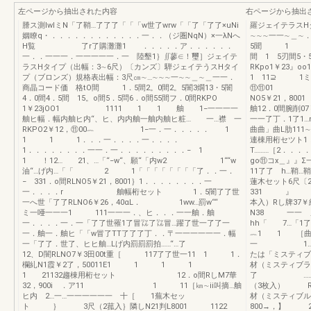
左ページから抽出された内容
右ページから抽出
謄ス測lwlミN「了鞘…了了了「「「w世了wrw「「了「了了×uNi
羅ジェイテラスH
姻瞭q・．．．．．．．．．．．．一．．（ジ圏NqN）×一λNへ
∼∼∼一一∼＿
H覧 了r了購灘灘1 ．．．．．ア．．．．．．
5聞 1 2護〕
一．．一一一．一一一一一．一 陸墾1｝∬蓼∈！璽］ジェイテ
間 1 5刃間5
ラスHタイプ（出幅：3∼6尺）〔カンズ〕騨ジェイテうスHタイ
RKpo1￥2
プ（ブロンズ）規格表出幅：3尺㎝∼…∼∼∼一∼∼＿∼＿一一．
1 11⊇ 1ミ
商晶コード価 格tO間 1．5間2。0間2。5闇3燗13・5闇
⑪⑪01 ≡11
4．0間4．5間 15。o間5．5問6．o間55間フ．0間RKPO
NO5￥21，80
1￥23jOO1 1111 1 1 舳 1−一一一一
舳12．0間腕削0
舳ヒ幅．幅内舳ヒ内“、ヒ、内内舳一舳内舳ヒ粧… 一…襟 一
一一了丁．1了1…
RKPO2￥12，⑪00︷ 1−一．一．．．．． 1
曲曲」曲L肋1
1 1 1．．．一．．．．一．．．．
連棟用桁セツト1，
1．．．．．．．．一一．一．．．．．．．．．− 1
T………［2．．．
1 ！12… 21、…「“−w“、願“「内w2 1““w
go⑪コx＿』
油“…げ内…「「 2 1「「「「「「「「了．．一．
11了了 h…
− 331．o間RLNO5￥21，8001｝1．．．．．．．．一
蓮木セット6尺〔2
一．．．．r 舳幅桁セット 1．5闇了了世
331 』 4
一へ世「了了RLNO6￥26，40αL． 1ww…罰w““
本入）Rし牌37￥
ミ一唖一一一1 111一一一．、ヒ．．．一一舳．舳
N38 一一 」
一．．．．一．一「了了世罹1了冒㍑了㍑冒…躍了世一了了一
hh「 7…「1了
一．舳一．舳ヒ「「w冒了TT了了了丁．．〒一一一一一一．幅
︷1 1 ［曲
一「了了．世了、ヒヒ舳…Lげ内罰罰罰拍……“…了
一 1…1！1
12、D闇RLNO7￥3田00t重［ 117了了世一11 1 1．
たは「ミスティブ
欄糺N1霞￥2了，50011E1 1 1 1
材（ミスティブラ
1 21132趨棟用桁セット 12．o間RしM7華
了 ……．￥17
32，900i ．ア11 1 11［㎞∼ii叫摘…舳
（3枚入） RLN
ヒ内 2…一…一一一一一一 十［ 1蕪木セッ
材（ミスティブル
ト ｝ 3尺（2菰入｝隣しN21判L8001 1122
800→，】 