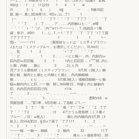
1一⊥，、｝3≡難末セット 1 5八（2本入）i翫酸5 繁鳳
900き・ 1 ｛ 112233 1 4 1 4l
l5 5 L 6 ｝ 6§ 一 」R幽35罰
願…馳一…農し閥36華15，9⑪o…LL…了1 1
｛︸ 1「「「「了了「「「了「「了了了「「「、「了
「、「「了 ｛．了．．．ア．………内削触LLヒ…「…w曜
「「「「「r「“「げ…「内““w11−T一一一｝．T…熱細昌一1餐
綴；単21，8001 1……じ…T…一1「了了「「了「了了「r了了躍
了了了了了了． 1 1 1 1一
開r−「一一一r11 ｛麗根材セットは「ミス予イブラウン
Jまたは「ミスティプルー」を灘択してください。RLN65］……
＿．監 1 2 「r「了「、「「「了
「「ど 1 2．．．一ヒヒ幅一．内、内願内㎞
罰内罰㎞罰罰幅 2 1 1内ヒ罰罰罰…、r““““鞘…内ヒ
ヒ舳．内舳．．舳ヒ 3 2ヒヒ内 31 ．．．
貝アタリル膿根材（ミスティプラウン） 5尺用（2枚入）舳
舳ヒ幅．舳内ヒヒ舳ヒヒ内舳ヒヒ舳ヒ．内内舳幅舳
舳．．．．．ヒヒ．．．． 5尺蝋3枚入）囁舳隠舳舳一ヒ舳
幅㎞舳内内ヒヒ罰…一一舳 騎しN66辮22，90蓼ヒ内ヒ触触内
罰、内内罰内罰罰罰げ内 τ11k ｝r
了 2．．．．．一．．．．．．一一．．．
一．．．．．．− 3．．．．．．．．． 遡剛V65 w
買醒肋罹「……“緊1畢，6⑪⑪耐…L…了肋馳…L“1…一
1 2「了「「世「「“、「「罹「了“「了w「「「2 了了
了「「「了2 ．．．．．．r3 4アクリル燈根桝（ミス働イ
ブルー〉ノ目〕ω枚入） 舳ヒ内内舳内内5尺用（3
枚入）烈V66潔22，§⑪o了罹了「了了111 1． 2 ．
一、2 1 1 1．．一．．．．．．一．．．一
一一一幅．一舳一．舳舳 2．舳内 32 11了
「「了「、「 3「「「「「了「 雌セット価格華82，30