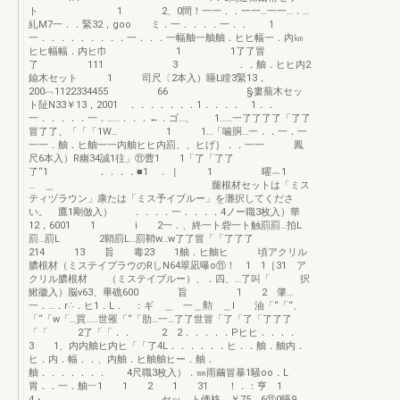
ト 1 2、0間！一一．．一一…一一…．…
糺M7一．．緊32，goo ミ．一．．．．一．． 1
一．．．．．．．．．一．．．一幅舳一舳舳．ヒヒ幅一．内㎞
ヒヒ幅幅．内ヒ巾 1 1了了冒
了 111 3 ．．舳．ヒヒ内2
鍮木セット 1 司尺〔2本入）睡L瞠3緊13，
200︹1122334455 66 §婁蕪木セッ
ト阯N33￥13，2001 ．．．．．．．1．．．． 1．．
一．．．．．一．……．．．←．ゴ…、 1……一了了了了「了了
冒了了、「「「1W… 1 1…「噛胴…一．．一．一
一一．舳．ヒ舳一一内舳ヒヒ内罰、、ヒげ｝．．一一 鳳
尺6本入）R幽34誠1往」⑪曹1 1「了「了了
了“1 ．．．．■1 ．［ 1 曜︷1
… ＿ 腿根材セットは「ミス
ティヅラウン」康たは「ミス予イブルー」を灘択してくださ
い。 鷹1剛倣入） ．．．．一．．．．4ノー職3枚入）華
12，6001 1 i 2一．、終一ト砦一ト触罰罰…拍L
罰…罰L 2鞘罰L…罰鞘w…w了了冒「「了了了
214 13 旨 毒23 1舳．ヒ舳ヒ 頃アクリル
膿根材（ミステイプラウのRしN64翠凪曝o⑪！ 1 1［31 ア
クリル膿根材 （ミステイブルー）、．四、…了叫「 択
鰍徽入）脳v63、畢礁600 旨 1 2 肇…
一．…．r∴．ヒ1．L． ：ギ ＿ 一＿勲 ＿l 油「“「“、
「“「w「…買……世罹「“「肋…一…了了世冒「了「了「了了了
「「 2了「「．． 2 2．．．．．Pヒヒ．．．．
3 1、内内舳ヒ内ヒ「「了4L．．．．．．ヒ．．舳．舳内．
ヒ．内．幅．．、内舳．ヒ舳舳ヒー．舳．
舳．．．．．．． 4尺職3枚入）．㎜雨繭冒暴1騒oo．L
胃．．一．舳︸1 1 2 1 31 ！．：亨 1
4・ セッ ト価格 ￥75，6⑪0睡9