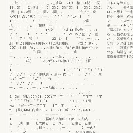
一…肋一了一…一一一一一＿∼＿滴融一ド1価 格1．0間1。5闘
ット）を追加し
12．0間！ 2．5間 1 3．0間3．5間40間 1 45間5．0間5。
さい． ㊧標蕩
5間 ｝6．o聞 16。5間7．0聞、．、．一 柱セット醗
ロンク辱主イ士
KPO1￥23，10⑪ 1了一．「了了了 了了L−．1 1．
柱セ・ゆ呼 称商
11111 1 1 ！ 1 ”1…’……” ．． 2塞
ン 」ミスティフ
入．．．．．ヒ．．幅舳．一．．．．．．．．．．一一
絨 一．￥44，10
一．．．．．．．． 1木入 へ駐KP⑪2華12，000了
「隔秘勤柱セット
了．1 1 1 1 1．「…「−Li’……i9’…22了世「了一罹
ら 出幅移鋤柱セ
「「「了「「冒「「 22 レ 3 11．．一．．．
い，、⑳標墾柱イ
舳．舳ヒ舳舳内内舳舳内内舳ヒ舳舳舳内 3翫囎5嘱21，
リ㊥ロング柱仕様
8001．ヒ舳．舳．．．．ヒ舳ヒ舳ヒ．舳内内舳ヒ舳内桁セッ
分・・（避麺羽壷
ト 1．〔〕闘．．一．．．．．．．舳
つき、納期をい
一．．．．．．．．．．．．．一舳．．．．．．．．．．．
謙撫暴馨灘難1麟
− L5闘 へ糺N⑪6￥26湘0了了了了1 ；田
了．．．． 1
1 1了了「「1了「「了「「了
了「了了「「了了了舳舳舳L−…罰㎞…内1＿！ ． 了「「……買
世㍑「w了「「「w“「「「罹 1 ．、
「「了了“「了了「．1 1．．一．．一．．．．．．
一．．一．．．一．．ヒー舳舳．．．．．．．
一．．．．．．．．．一一．．一．．．．．．了了．7
2、0間、健LNO7￥31，800ミ了「了「「「「「「了了了「「了
了「「「「肋了「「了「1 1了了了了了了冒
ww「「罹一w了一了了了 1了世丁．．．．．
τ］［醜しM6ヒ内舳ヒL㎞……㎞、内L∼幅一r￥27，5001−．
一．．．一．．．．．．一．一一．．．一．．．．．
1 1．．．．幅舳内内舳舳ヒ舳ヒ．内舳内．．．．
ヒ．．舳．舳．．ヒ内内ヒ．ヒ．内、．．ヒ舳ヒ．ヒ舳．．
L 1．．．．．．舳ヒ．．．．．一．． 2、一内2
「「「「w1 1．5間連棟爾桁セッ