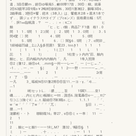
遺，3昌⑪麟m，嬉⑪ゆ曝掲5，鹸00華17首，30⑪：糊。就暴
2⑪63臆琴2尋9濁o￥2鴫8⑪釧戦86，30⑪1灘3轄2，鵬曝3尋6，
2鋤畢鐡，3懸⑪※饗．鐙木（3本入）は、饗癒木2本＋叢木1本で
ず．、購ジェイテラスHタイプ（ブcaンズ）規格嚢出幅：5尺
「．胴1㎜臨蝋諏．〒 一．．：＝：π二τ ヒ
舳 「ヒ．ヒ．r舳．商晶㍗ド1価 格1．0
間 1 1．5間 1 2コ闇 ｛ 2．5間 1 3．O間 ： 3．5
間4驚〔〕間 1 4．5間 1 5．0間
1 5．5間 1 6．〔〕闇§6．5間 ；7．o間卯＿
1婦補磁凹繍＿2ぶ入§多照囲1 緊23，looき1 1 1 1
1 ［ 1 1 1 、 1ミ三1 1 1 L 1
詑 1 ｝ 1｝ ［ 1柱萱ット内内“罰、舳内
舳ヒ、ヒ、罰内幅内内内内舳内「、凡 1隼入照降
⑪2｛藩12，錘⑪o4、…mm§一州一一レー「、一［一じ→…”．
−1．．．一．一 §］ 2 1 2一一野・一一一一←…一…
一一一……一一 1 2 1 2r胃
r 了 ・昏 ．．．． ．一 ．．．．．一一一一．．．．
一凡 3＿嘔糀N⑪51藩2博⑪⑪旨11…一ヨ・γ…「ヰ……
︷1 ｛ l
l l桁セットL… ∴膿＿＿＿旨 15閣1…………皇1
磯……．．…内ヒヒ内ヒi幅舳ヒーttt．諏惑6…陵竃轟⑪o一＿＿tt㌻
引⊃ニコ険ぐil〕⊥…τ…騒細⑪7陣3職o…じ… 1…1…1 「「、
w「w「「「「了w「「「「兀： ↑ §旧 i．一．
腰……一1 ｝ 一．．
漣麟桁・・卜 聯騎職16』華27，s⑪⑪ミ＋一率⋮ 11 ︸
2 1
11 ｝ ・
2 ．舳ヒーヒ舳1︸一一1RしM7 灘32，9騒⑪§ 1
ミ ｝一 ．十．．．． ：一 1 1 1