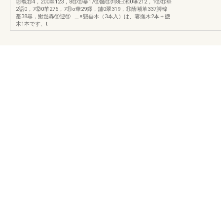
㊧襯⑪4，200翠123，8⑪⑪暴17⑪髄⑪判8臼湘0曝212，1⑪⑪華
2語0，7⑫0羊276，7⑪o華29鐸，舖0翠319，⑪蔭噸革337脚韓
藁38尋，鰍髄轟⑪迎⑪…＿※襲垂木（3本入）は、妻撫木2本＋搬
木1本です、t