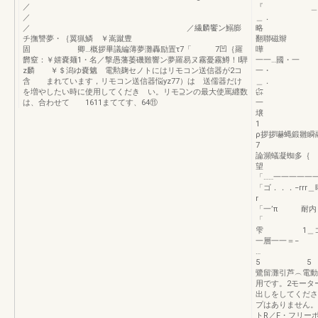
／
『 ＿＿『
／
／ ／繊麟饗ン鰯膨
略 需霧1
チ撫讐夢・｛翼猟鱗 ￥嵩蹴豊
翻
固 卿…概拶畢議編薄夢灘轟励置τ7「 7凹｛羅
嘩 1−一「
欝窒：￥嬉嚢麺1・名／撃愚藩萎磯難響ン夢羅易ヌ霧憂霧鱒！l騨
一一…
z麟 ￥＄潟ゆ嚢魑 電勲麹セノトにはリモコン送信器が2コ
一・ ．
含 まれています，リモコン送信器悩yz77）は 送儒器だけ
＿． 
を増やしたい時に使用してくだき い。リモ⊇ンの最大使罵纒数
㌫
は、合わせて 1611まててす、64⑪
壌 「「「「
ρ拶拶嚇蝿鍛雛瞬
7 r吋 
論瀕蟻凝
望 慧 
「……一一一一一
「ゴ．．．−rrr
「一’π
雫 1＿コ艦
一層一一＝− 
… 
5 5 5
鷺留灘引芦︵電動
用です。2モータ
出しをしてくださ
プはありません。
トR／F・フリー