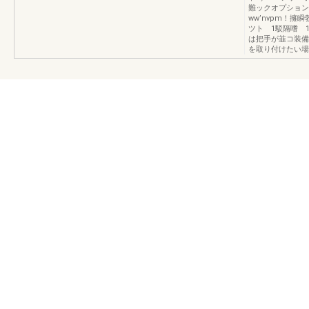
難ックオプション
ww’nvpm！
ツト 1駁隔嗜 
は把手が韮コ装備
を取り付けたい場