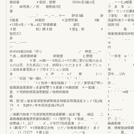
概雑馨 ￥窒鐙，蟹欝 3550×歪2蔽o琵
＿．一一むy
ク、 錘甥灘／／得 雛艶礁3窪
で 多 箏 ン，
馨 
灘1・ランス仕麟
＿ ．＿……“ 一＿一……ヤー 騨登3轟 瀞
プ箸彰 ・雛
S雛薯 紳薦鱈 ￥藷讐野鵬 3働
識蓼勲湘ラー葦蟻
×12脅o瑛／〃毎←総㌻騨嚢麟馨 滲陀
掘購1雑
＄鯉 観》醗＄鰻 ￥盤§，辮 4
∼ 庵
髄照2◎
擁藤撫擁罐病紳製
碁 
一． ．＿＿ 
一一……一一
ヰ 
内
跨456X噸200差「呼り ／ 轡楚＿＿一
〒曲……曲騨嚢鱒馨 騨雛鷺 む欝難
「一胃胃 
羅 ￥灘，㈱幽一一X商品コーFの携に驚の記載のある
「
ものは受、主生産品につき、納期をいただきます．霧オプショ
1
ン規格表馨電勤タイブ用オプション規格
瑚 一．．
表 z 声 〃 vド 卿 ドバ
雲申……
／「「叩国『噸一嘱II…『’「「「「「「1「「1「．
r 
「「「「「「 「1ド熱箒一餐影蟻魏ド「・ドグ／婁攣魂㌘轡シ
辞
鑑嘱霧簸霧霧辮ッ多蓼曜璽ウタ霧馨ドlK轟鑓雛 ￥一鑑繊‘；
一 
妻、ゲ尋鱒飽聯翼簸懇翻髪ノ物務靭噸熔
1「「「「w曜
轟 
蝿．螢‘綬ン簸多紫瀞驚舷鱗撃雛多聯畿器甥灘議駕タシド1監y髄
a ’ 1雛
73 ￥ 気鱒9ソ争争罵弼駕擁z琴γ浮
1．一一
／擁麟汽蜘膏ア匁塀拶魏懲懇縫霧麟麟；縦多7蔓．．獺認 ．二
k． ． ＿
霧雛磯籔磯魔携勢蕨韓轟懸》！l《聾野7§ ￥垂鱗＿ 一
㌘．三『
緯欝繍／1＿話7 〆＿ぞ等凹7揺残翼藩．ク・ ’／
轟轟数蛾「「…「
ll《麟濁ア7 ￥t壌雛嚢定勿悔 りゲ／移餐舞灘麟鐙ド 多ド
舞、嗜鞭盤鍵螺
／、｛1《YZ77 ￥嚢￡総 …一…一§
一 厩＿