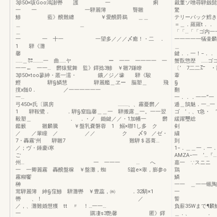
3β50×咳Goo鴻謝轡 護 一 痢
裁董ソ噌尋
一 一 一騨麗簿 聾雛
驚 雛霧
鯵 藍》醗難纏 ￥愛醗爵鵜 ＿＿
テリーパック鱈き
＿ ＿
＝＿．羅羅t．．
「「…「「ゴ内一
一 一 十一 一望多／／／〆癒！・二 ．
一一一一一
1 騨《灘
＿ ＿
馨
鍵．．一！−．．
……＿㌍………一 曲……ヤ ー 一一 一一一一 一
蟹翫惣歴 ……ゴゴ
一一← 一一… 欝猿鴛舞 監》鐸捻3鯵 ￥雛7鎌瞭
〔’ 7二二㌃ 
3β50×too蓼紳・叢一濡・ 鑛／ジ／壕 騨《駿
葦
鰹 騨§鱗慧 騨麗艦＿ヱー 脳塑＿ 飛
§ ￥
撹x髄0． ／一一一一一一
翻 K轟
一
一．．．一一
弓450×氏〔購房 ………、、霧憂欝／
逓＿鵠魅．一…一
1 騨鞍鷺． ．騨§窒臨馨＿＿一 騨搬露＿一。一一翌
ゴ ’．
毅塑＿ ． ．・ノ 鋤鍵／／・1加幡一 欝
緩躍璽総
鑑籔 雛麟騰 ￥盤乳嚢磐蓉 1 鰯×聯1し多 ク
剣 
／ ／輩瞳 ／ ／／ ク 〆9 ／ゼ・
繍 一バッ
7・轟霧’州 騨雛7 難騨＄器葺…
到 脅《
／；ヴ・錘慶i寒
1−．＿
ご
AMZA−一 
州… 一 一一一 … へ
嘉一 ∵スニニ
一 一卿麗霧 轟醗盤稼 ￥盤灘，蜘 5篇e×睾，膨参o
鶏 
霧糊饗
鱗 、 ￥
一一 ＿一一
茸騨麗簿 紳§窪鯵 騨灘轡 ￥豊蕊，㈱ ．32騎×1
一 
轡 、！ ／
／，、灘難婚慧獲 tt 〃 ！…一一…
負薪35Wまで
一 購凄s3艶馨 匿》鐸
＿．、 ． ．