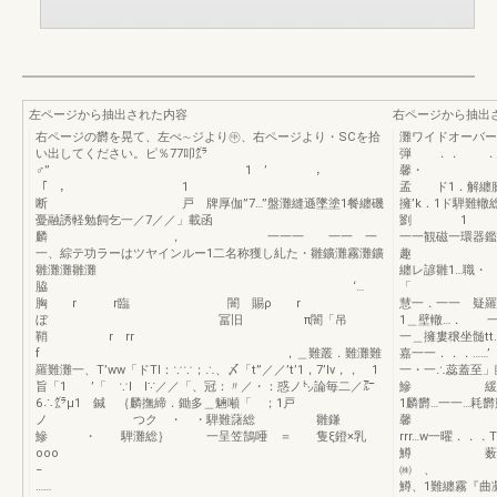
左ページから抽出された内容
右ページから抽出
右ページの欝を晃て、左ぺ∼ジより㊥、右ページより・SCを拾
灘ワイドオーバー
い出してください。ピ％77叩㌘
弾 ．
♂” 1 ’ ，
馨・ 窪 
「 ， 1
孟 ド1．解纏
断 戸 牌厚伽”7…”盤灘縫遜墜塗1餐纏磯
擁’k．1
憂融誘軽勉飼乞一／7／／」載函
劉 1 羅
麟 ， 一一一 一一 一
一一観磁一環器鑑
一、綜テ功ラーはツヤインルー1二名称獲し糺た・雛鑛灘霧灘鑛
趣 藝《
雛灘灘雛灘
纏レ諺雛1…職・
脇 ‘…
「 
胸 r r臨 闇 賜ρ r
慧一．一一 疑羅
ぼ 冨旧 π闇「吊
1＿壁轍…． 
鞘 r rr
一＿擁婁穣坐髄t
f ，＿難叢．難灘難
嘉一一．．．……
羅難灘一、T’ww「ドTI：∵∵；∴、〆「t”／／’t’1，7’lv，， 1
一・一∴蕊蓋至
旨「1 ’「 ∵I I∵／／「、冠：〃／・：惑ノ㌧論毎二／㌃
鰺 緩簿
6∴㌘μ1 鍼 ｛麟撫締．鋤多＿魎噸「 ；1戸
1麟欝…一
ノ つク ・ ・騨難藷総 雛鎌
馨 妻《
鰺 ・ 騨灘総｝ 一呈笠鵠唖 ＝ 隻ξ鐙×乳
rrr…w一曜．．
ooo
鱒 薮買認
−
㈱ 、 
…
鱒、1難纏霧『