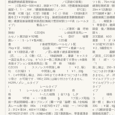
醗繊欝猶鱗霧灘辮娠va ／C課鎗lC猟葡｝
ツト飢，75rn
一 ［C翫402一500￥絡2，雑釧￥1了8，00δ…1懲礪擁撫旋磁鱗
纏灘彰難鱈寡∵聯
繊髪÷1、1・，ltW．1麟雛難磯織鐵1；／一 EFC韮｝
20m￥1訊翻
興6蓄 lC雛《§ξ lC望》S騒蓄 卜C｛》弱崔 ・CB瀕6薯片
3772姻鱒￥旛1
圏冬王1￥31β麗1￥器謁総￥言§，籐纏国綴纏妻灘麟魏雛綴1
繍雛擁嘱三揚磯雛
轍｝磯婁疑嫉簸雛憂箪購愚鮭撫鐵汁懇部材劉コーF表（レールタ
三。：．糊髪多：
イプ） 奮晶ユー
1 華量⑫3，雛
下 、 ∼；…ズ灘弼・繭 呼称
購窺 傷／灘雛鋤
陣格l CZD窃6 レ緯縮界扉馬レー
購％． 
ルセノト層25尉￥929甦 一L ⑳07 犠響
2CE翼鰻、6G
囲レ・・⋮5・レ1￥甑40駐… CZD霧
麗妻 1 ダ《
書 ド秦縫讐罵鰐レールセノト配
￥ヨ5駕9CZC
75rp￥習，50碧紅 ξ誌蕊 一幽”‘’’’’’’’’”＋癒豪一ルセ
￥2，5麺脅
綴・￥13溜窃碁／礎・ ／雲レ鋤灘ド纏多霧辮難雛・
雛 霧醸峯
［匹、，。，2、C翻：CZ。，、1御戯蜘隊，，馨豪「キャスタ
／講混＿CZC藝
ー議定金具セノLtg、キ”vスター数ご罵舞必要てす懸セッk価格
闇 ！ 繕’÷ 
表薩オプション規格表降品｝陰 呼 称 1衝絡l
「1 ＃¶ 
CZCO5 ｛ スァ／レス中間落し棒 ！ ￥2，駆｝
落し擁は、250∼
0｝ CZC騒3 1 中間落し極 1 ￥1，20§
つにつき2ケ所象
1．ミe中間落し榛は、26G∼54Sまてか本体そつにつき1ヶ所数
きません。y1
り骨け か可能です．180と220には融り付けかてきません、
マイルド
Hl299ノ〆レ＿ルタイプ
マイルゼプ
i レールタイプ
タイ
｛ 1 レールセノト皇痒屠11 癌
イプ 
格 l I﹁たた磁魏 ｝金1ス§ し夕
ト 樋
棒 1呼称 ＝：一億格 § 1ブ昌ンズ彫臨
コ ｛ ’ 
姫一男副開嘱蠕︷健トブロンズ［爾一マ儲「脇囎・鰯…1全輻幅
購︸醗｛ 鵬s￥
具レール数1数l l80s ｛￥総70⑪￥2了，60副 一；14121鵬
33G ；￥蹴，6§
2；312￥葺04，400￥1133騒o i∼…穫
o（12醗厨督
4019023121801｛75（63確m切断）2旨1灘購魏㈱、華妻霧灘多
雛雛礁篶雛㌃、．