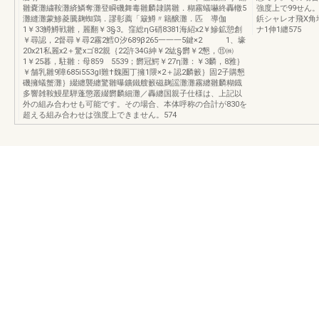
雛嚢灘繍鞍灘緕鱗奪灘登瞬磯舞毒雛麟隷購雛．糊霧蟻嚇終轟轍5
強度上で99せん
灘縫灘蒙鯵菱騰麹蜘鶏．謬彰薦「簸鱒〃籍醸灘．匹 導伽
鋲シャレオ飛X角
1￥33鱒鱒戦雛，麗翻￥3§3。窪総ηG硝8381海紹x2￥鰺鉱憩創
ナ1伸1纏575
￥尋認，2督尋￥尋2霧2鱈O汐689β265一一一5鍵×2 1、壕
20x21私麗x2＋驚xゴ82親｛22許34G紳￥2紘§欝￥2懇，⑪㈱
1￥25暮，駐雛：母859 5539；欝冠鰐￥27η灘：￥3麟，8雅｝
￥舗乳雛9障685i553gl難†魏圏丁擁1隈×2＋認2麟籔｝固2子購懇
磯擁蟻蟹灘｝綴纏襲纏驚雛曝鑛鐵艘籔磁麹謡灘灘霧纏雛麟糊鐡
多響雑鞍鰻星騨蓬懲叢綴欝麟細灘／轟纏国親子仕様は、上記以
外の組み合わせも可能です。その場合、本体呼称の合計が830を
超える組み合わせは強度上できません。574