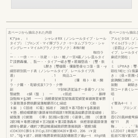
左ページから抽出された内容
右ページから抽出
Kアpa， i シャレオRX（ノンレールタイプ・レール
アルピタGX〈ノ
タイプ）〔ブnンズ・マイ輝ブラノク・t一タムブラウン・シャ
マイルげ
イングレー＋マイルhプラノクヴラノク〕本蜘1耐
（姿図はノンレー
… 蜘功ラ
イプ、レールタイ
ー・・一傍・一・・玖硬・・Lt−・離ノ一宮4霧ノンレ皿ルタイ
麻繧片
㌃諜欝轟禰。、翫一・・タイアー嵯き璽＋匿麺塁函・［璽・飲
一 L酵き［璽穆圏・彌藤塾壷セコ蕩・蕩・−y
ミ LPttAき：
綴部耕別凱一ド表（ノンレールタイプ、レールタイプ共
顕柱1畦ヒゴ
通） ．1 簡品ユー
き：｛亟＋匪團÷
ド l l ｛彌 格ト・畝・醐
疲麹醐口纏粋＿一
ラ・ク爾・・彫癖劣亥1フラ・ク轡
袈翻 嗣騎
副 マ財畝誘駕論才一多霧ウノとlc
別コード表くレー
聾鍵艶 c鱗《盤 ｝ 一 ．c凱総 一 、・鵬嘩
唱 
藷甑蜘￥§2鱒 一一｝渦醗嚢髪鰍鷲髪魏霧鷲鱗驚峯鑛舞驚峯欝
｛ 緬 絡1
ラ薯難灘多欝鶴麟黛藩離麟而Cむ縁総 C勤
イ響為4一l
＄娠 ｝C競雄 lC竈｝鰯雄ド 2鋤歪￥暮7⑳創￥§暮簾鎖
1 ブロンズ 
￥懸，醗睦畷麟雛1廉購峯韓鐸鐡購1簿隅箋議磁麟彦購凝繍鯵；
翌レ 2懸O
罐魏灘｛C鰍難 C畢）髭2蔭ic盤2彗；C菱肇し2難 ｛C婁灘
霞CZO薦紳癒弩
2窮3葡￥毒欝2磨鱗￥言2舗澱￥董2醤灘轟本 体鰹塞癖霧購肇灘
轍’11 房 
纏辮を麟蒙／磯鰐フ欝諺離霧鍼難鐸欝灘擁鵜購・鷺醗3霧
鞠， ．．，’「
iCDK331C豚S＄31CgL331C醐33420￥重43，206 i￥資
LCZDO7｛卑
57，“5§￥嬉7，鏑雛1醜欝葦鱒裂議髪磯雛雲グ遍ρ一t itllgll矯
藍崩7C蔭V書72