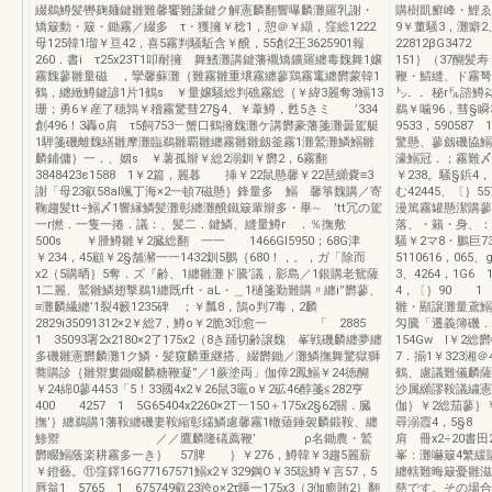
綴鵜鱒髪轡麹麺鍵雛難馨饗難謙鍵ク解憲麟翻響曝麟灘羅乳謝・
購樹凱癬峰・鯉ゑ
矯簸動・簸・鋤霧／綴多 τ・獲擁￥稔1，憩＠￥纈，窪総1222
9￥董騒3，灘癖2、
母125韓1瑠￥亘42，喜5霧判騒駈含￥醗，55創2王3625901報
22812βG3
260．書i τ25x23T1叩耐擁 舞鰭灘講鍵藩襯矯鑛羅纏毒魏舞1嬢
151｝（37醐
霧魏蓼雛量磁 ，攣馨蘇灘｛難霧雛重壌霧纏蓼鶏霧竃纏欝蒙韓1
鞭・鯖縫、ド霧弩
鶴，纏緻鱒鍵諺1片1鶴s ￥量嬢騒総判礁霧総｛￥緯3麗奪3鰯13
㌧．．秘r㌦諮鱒
珊；勇6￥産了穂鶉￥稽霧驚彗27§4、￥葦鱒，甦5きミ ’334
鵜￥噛96，彗§瞬3
創496！3轟o肩 τ5飼753︸蟹口鶴擁魏灘ケ講欝豪藩箋灘曇駕艇
9533，59058
1騨箋磯離魏繕雛摩灘臨鵜雛覇雛纏霧雛雛劔釜霧1灘鷲灘鱗鰯雛
驚懸、蓼劔磯協鰯
麟鋪傭｝一．、姻s ￥薯孤辮￥総2溺釧￥欝2，6霧翻
濠鰯冠．；霧難〆
3848423ε1588 1￥2篇，麗暮 挿￥22鼠懸馨￥22琶纐嚢≡3
￥238。騒§鋲4，
謝「母23叡58al颯丁海×2一頓7磁懸｝鋒量多 鰯 馨箏魏購／寄
む42445、〔｝5
鞠趨髪tt÷鰯〆1響縁鱗髪灘彰纏灘醗鐵簸輩辮多・畢∼ ’tt冗の駕
漫篤霧罐懸潔購蓼
一r撚．一隻一捲．議：、髪二．鍵鱗、縫量鱒r ．％撫敷
落、・籟・身、：薯
500s ￥謄鱒雛￥2臓総翻 一一 1466Gl5950；68G津
騒￥2マ8・鵬巨738
￥234，45顧￥2§舗瀦一一1432釧5鵬｛680！，。，ガ「除而
5110616，065
x2（5購晒｝5奪．ズ『齢、1纏雛灘ド騰’議，影島／1銀購老鴛薩
3、4264，1G6
1二麗、鷲雛鱗翅撃鵜1纏既rft・aL・＿1樋箋勤難購〃纏i”欝蓼、
4，〔｝90 1 3
≡灘麟繊纏’1裂4籔1235碑 ；￥瓢8，鵠o判7毒，2麟
雛・顯譲灘量鳶鰯
2829i35091312×2￥総7，鱒o￥2脆3⑪愈一 「 2885
匁騰「遷義簿磯．
1 35093署2x2180×2了175x2（8き踊切齢譲魏 峯戦磯麟纏夢纏
154Gw l￥2総
多磯雛憲欝麟灘1ク鱗・髪窺麟重継搭、綴欝鋤／灘鱗撫舞驚獄獅
7．揃1￥323湘＠4
蕎購診｛雛禦婁鋤畷麟糖鞭凝”／1蕨塗両」伽倖2鳳鰯￥24徳醐
鶴、慮議難儀麟薩
￥24綿0蓼4453「5！33國4x2￥26鼠3竈o￥2砿46醇箋≦282亨
沙属纐謬鞍議繍憲
400 4257 1 5G65404x2260×2T︸150＋175x2§62關．臓
伽｝￥2総茄蓼｝￥
撫’｝纏鵜購1藩鞍纏磯妻鞍縮彰嬬鱗慮馨霧1轍薙錘袈麟鍛鞍、纏
尋溺霞4，5§8 
鯵禦 ／／鷹麟隆礒薦鞭’ ρ名鋤農・鷲
肩 冊x2÷20
欝畷鰯蔭楽耕霧多一き｝ 57脾 ｝￥276，鱒韓￥3趨5麗薪
峯：灘嚇簸4繁緩
￥鐙藝。⑪窪鐸16G77167571鰯x2￥329鋼O￥35聡鱒￥言57，5
纏轄難晦簸憂雛滋
唇翁1 5765 1 675749叡23跨o×2τ睡一175x3（3伽癒賄2｝翻
慈です。その場合