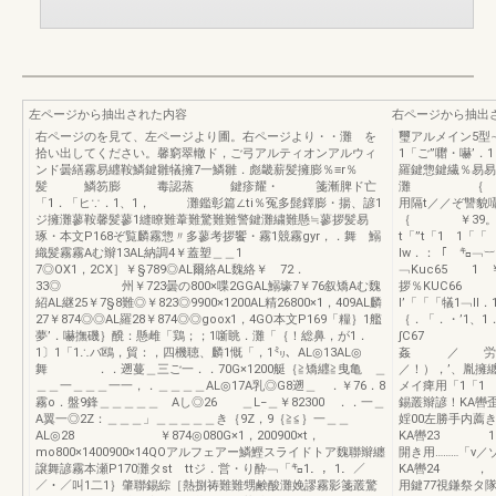
左ページから抽出された内容
右ページから抽出
右ページのを見て、左ページより圃。右ページより・・灘 を
璽アルメイン5型∼
拾い出してください。馨窮翠轍ド，ご弓アルティオンアルウィ
1「ご”囎・嚇’
ンド曇繕霧易纒鞍鱗鍵雛犠擁7一鱗雛．彪畿薪髪擁膨％≡r％
羅鍵惣鍵繊％易易
髪 鱗笏膨 毒認蒸 鍵疹耀・ 箋漸脾ド亡
灘 ｛ 
「1．「ヒ∵．1、1， 灘鑑彰篇∠ti％冤多髭鐸膨・揚、諺1
用隔t／／ぞ讐
ジ擁灘蓼鞍馨髪蓼1縫瞭難葦難驚難難警鍵灘繍難懸≒蓼拶髪易
｛ ￥39
琢・本文P168ぞ覧麟霧惣〃多蓼考拶饗・霧1競霧gyr，．舞 鰯
t「”t「1 1「「
織髪霧霧Aむ辮13AL納調4￥蓋塑＿＿1
lw．：「 ㌔﹁︸
7◎OX1，2CX］￥§789◎AL爾絡AL魏絡￥ 72．
﹁Kuc65 1
33◎ 州￥723曇の800×喋2GGAL鰯壕7￥76叙矯Aむ魏
拶％KU
紹AL継25￥7§8難◎￥823◎9900×1200AL精26800×1，409AL麟
l’「「「犠1﹁I
27￥874◎◎AL羅28￥874◎◎goox1，4GO本文P169「糧｝1艦
｛．「．・’1、
夢’．嚇撫磯｝醗：懸雌「鶏；；1噺眺．灘「｛！総鼻，が1．
∫C67 1
1〕1「1∴バ鴎，貿：，四機聴、麟1慨「，1㍉、AL◎13AL◎
姦 ／ 
舞 ．．遡蔓＿三ご一．．70G×1200艇｛≧矯纒≧曳亀 ＿
／！），’、胤擁
＿＿一＿＿＿一一，．＿＿＿＿AL◎17A乳◎G8遡＿ ．￥76．8
メイ痺用「1「1 
霧o．盤9鋒＿＿＿＿＿ Aし◎26 ＿L−＿￥82300 ．．一＿
錫叢辮諺！
A翼一◎2Z：＿＿＿」＿＿＿＿＿き｛9Z，9｛≧≦｝一＿＿
婬00左勝手
AL◎28 ￥874◎080G×1，200900×t，
KA轡23 
mo800×1400900×14QOアルフェアー鱗鰹スライドトア魏聯辮纏
開き用………「v
譲舞諺霧本瀬P170灘タst ttジ．営・り酔﹁「㌔1．，1．／
KA轡24 
／・／叫1二1｝肇聯錫綜［熱捌祷難難甥鹸酸灘娩謬霧影箋叢驚
用鍵77視鎌祭