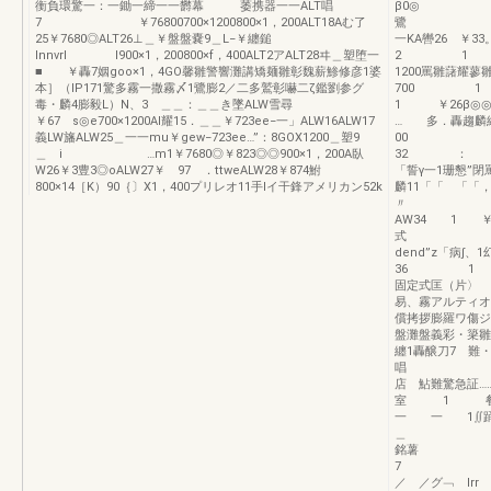
衡負環驚一：一鋤一締一一欝幕 萎携器一一ALT唱
β0◎ 右勝
7 ￥76800700×1200800×1，200ALT18Aむ了
25￥7680◎ALT26⊥＿￥盤盤嚢9＿L−￥纏鎚
一KA轡26 ￥3
Innvrl l900×1，200800×f，400ALT2アALT28ヰ＿塑堕一
2 1 
■ ￥轟7姻goo×1，4GO馨雛警響灘講矯麺雛彰魏薪鯵修彦1婆
1200罵雛
本］（IP171驚多霧一撒霧〆1鷺膨2／二多鷲彰嚇二ζ鑑劉参グ
700 1
毒・麟4膨毅L）N、3 ＿＿：＿＿き墜ALW雪尋
1 ￥2
￥67 s◎e700×1200AI耀15．＿＿￥723ee−一」ALW16ALW17
… 多．轟趨麟
義LW旛ALW25＿一一mu￥gew−723ee…”：8GOX1200＿塑9
00 H 1
＿ i …m1￥7680◎￥823◎◎900×1，200A臥
32 ：
W26￥3豊3◎oALW27￥ 97 ．ttweALW28￥874鮒
「誓γ一1珊懇”閉罵
800×14［K）90｛〕X1，400プリレオ11手lイ干鋒アメリカン52k
麟11「「 「
〃
AW34 1 
式 一
dend”z「病∫
36 
固定式匡（片〉 
易、霧アルティオ
償拷拶膨羅ワ傷ジ
盤灘盤義彩・簗雛
纏1轟醸
唱 1
店 鮎難驚急
室 1 
一 一 1∬
＿ 〆
銘薯 唯 
7 ド／
／ ／グ﹁ l