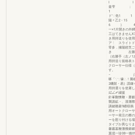
l l 
釜雫
1 1レ鐙陽
ド’∵危1
陽〃乙
6 ｝
一×1片開きの外
工はてきませんX
き用持送りを使用
ア⋮ スライトド
零多．擁陽鐙烹
き 左勝手 1
｛右勝手（左ノ1
用持送り規格表ト
クローサー仕様（
− jTt「1｝τ
啄「∵∵壕∴！騰
2磯髭・易｝諜鎌
用持選りを使屠し
㌶∠〆綴援 多
針峯翻懊鞭・屡籔
襲講鉱・、漢灘際
講鍵雛菱9纒様鵜
用オートクローサ
ーサー発注の擦の
ーを慰り付ける場
タイプか異なりま
馨霧墓鞭灘獲郷郷
翼偲一珍08