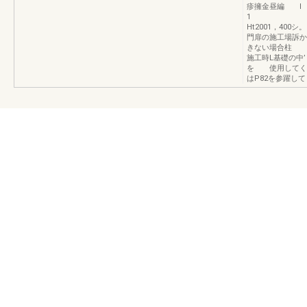
疹擁金昼編 l 
1 一…
Ht2001，40
門扉の施工場訴か
きない場合柱 
施工時L基礎の中
を 使用してく
はP82を参躍して