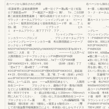
左ページから抽出された内容
右ページから抽出
i苓謙峯漿ヒ諺峯創膿懸轡 μ豊一辻ぐアー灘μ鳳一辻ぐ虹駄
4一國．ら噸妊噸
ロア溝穀皿㎜FF アー戴認アー溝貸一）夷f． Tri．二G旦騨
ラ・ク・オータム
募二鍛童凱遇整塾薫舞［「梱可o画画テリオスポート〔プロンズ
ヴラック・オータムブラウン・シャイングレpt・p・ tツート
騰カーストツパ
ンカラー〕騒異形対応納まり規格喪商品コード呼 称………了…L
称’ 『フ
拍L…馳 ブロンズ ミプラック ヒh
ー… ……”一
ミ オータムプラウン…世了了了1了．了ア．．
ングレー ｝
一 ［ 1シャイングle−一ツー
ウンシャイングレ
トンカラーヘヘブロンズ … ブラックオータムブラウ
1⋮PYABN311PY
ンシヤイングレーツートンカラー備 考出隅増囲総コーナーブ
000￥56，00
ロックセットPYA欝
N312PYAGN3
N921PYATN921PYAGN921ρYAKKN921PYAKN921革9ρ00￥9，
PYABN320 PY
5001二〕入世．世 了．．．．．．．．．一一一一1コ入㌍ヘビ
500￥44，60
入隅用翻在コーナーブロックセットPYA欝N922PYA胴
●棚に乗一った
922 囁L内…PYAGN922……1w了一1兀PYAKK囎
●拾い出し方
22PYAKN922￥9，0⑪O￥9，500 倶II枠（形材）了了
り棚は、幅30のと
「世w了了「…罹w鞘了「…一PY嶋
用を捨い翻してく
XOO2PYATXOO2PYAGXOO2PY懸KX⑪02PYAKXOO2＿釜鉱鎚
2スバン用を拾
4￥23，⑪OO罰Lヒ舳…………“鞘……置…“罹…了一桁（形材）ρYA臼
1 匡趣唖7マ
xoo3PYATXOO3PYAGXOO31PYAKK試03PYAKXOO3￥22，
U’・饗になり
80⊆L＿L一㍉≦23，goo 一一●異形対応納まり＼ 入隅用
レー傭 考LPKO
自在コーナー ブロックセット、趨物の干渉・敷地の制限
W600xHIOO
などによる腿形施工に対応が可能ですtt國鯛樋度の継は
晶コードLPK8
85’∼95’Xでですtt O・鍛は折根の端より250mm∼700mmの
￥32ao備 考4
間に入れ’てください． ◎捨い出し方法i出隅用自在コーナー
ド価 格呼 称ブ
ブロックセット−1←薗 死、で ＼向q騙騙順隔『隔
ラウンシャイン
鞠畷誼 嘲G形材（桁〉1搬咄し＋睡置まゼ馳些ヱh・．・［璽
PYABN911PYAT
じて倶1薩論瓢羽蟻颯鵬加工により、本体拾い出しからマイナス
700￥L800’（L’