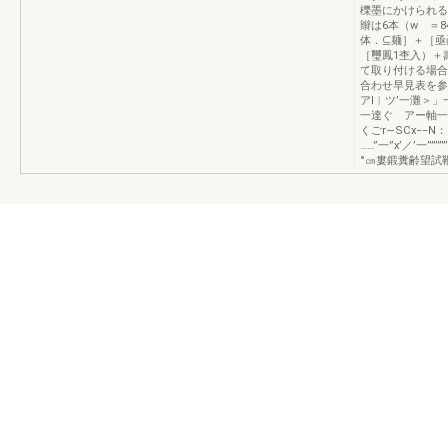
櫟墨にかけられる
辮は6本（w ＝
体．⊆麺］＋［亟
［璽鳳1杢入）＋
て取り付ける場合
合わせ早見表を参照
アl︳ツ’一灘
一達ぐ アー軸一
くごr∼SCx−−N
……”一”x’／’一””’
°㎝婁鍛糞齢望試