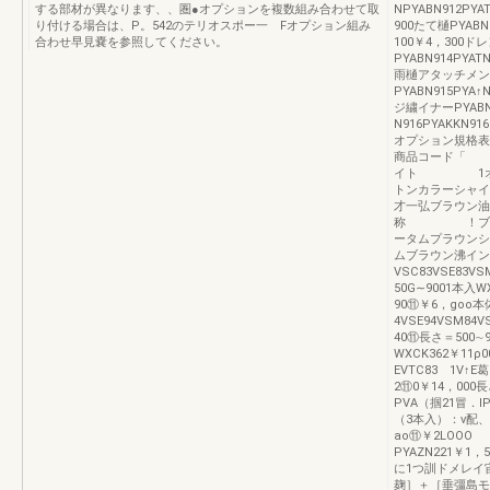
する部材が異なります、、圏●オプションを複数組み合わせて取
NPYABN912PYA
り付ける場合は、P。542のテリオスポー一 Fオプション組み
900たて樋PYABN9
合わせ早見嚢を参照してください。
100￥4，300ド
PYABN914PYAT
雨樋アタッチメン
PYABN915PYA↑
ジ繍イナーPYABN
N916PYAKK
オプション規格表
商品コード「
イト 1オ
トンカラーシャイ
才一弘ブラウン
称 ！ブロ
ータムプラウン
ムブラウン沸イン
VSC83VSE83V
50G∼9001本入W
90⑪￥6，goo
4VSE94VSM
40⑪長さ＝500∼9
WXCK362￥11
EVTC83 1V
2⑪0￥14，000長
PVA（掴21冒．I
（3本入）：v配、
ao⑪￥2LOO
PYAZN221￥
に1つ訓ドメレイ
麹］＋［垂彊島モ