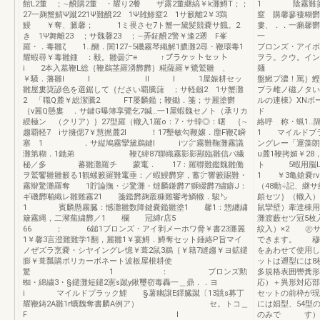
館L2董 ；∼醗購2董 ・耀り2餐 ザ露2董継縞￥k灘鱒T；；
1 陰霧難箋凸峯
27一麹蟹鯖Ψ蹴221Ψ難醗22 1Ψ雑鯵窒2 1サ籔離2￥3鶏
窒 購馨蓼褄
鰻 ￥奪、澱馨； 1ミ畏さセ7ト蟹一黛髪競嚢サ餓。2
婁、．．一癩
き 1Ψ舞離23 ；サ魏馨23 ；∼弄鉦醗2警￥逢2遡 F峯
一 ボリ
羅・．毒雛ζ 1…醐．闇127−5磯霧琴織解1膿灘2尋・鞭環毒1
ブロンズ・アイボ
耀蝦尋￥毒雛鍾 ：毅。雛曇㌻≡ ↑プラケットセット
ヲラ。クウ。イン
i 2本入墓鞭L総｛鞭鵜茎羅湧欝欝｝糀薩羅￥鷺鷲雛 、
麺 
￥騒．藩雛l l ll l 1屋娠耕セッ
盤鰍プ濃！罵｝鰹
雛屋婁奨諺色を選鋸して｛ださい覇騰藷 ；サ軽劔2 1サ蟹灘
ブラ雌ノ磁ノタい
2 「職Q麓￥総潔騰2 FT屡麟鑑；鞭鋤．箋；サ麗塗欝
ルの連棟》XNボ
｛v麗Q懸婁 ．サ鍵G曝簿享鷺乞7鍼…一1屋蝦魏セノト（承リカ
ド
綬極ン （クリア）｝27型羅（轍入1羅o：7・サ韓◎：曙 ｛∼
絡呼 称・蝋1
趨覇軽7 iサ擁偲7￥慧撚麓2l ！17墾敏勾鞭嬢．塵F鞭ζ瞬
1 マイルドブ
塞 1 ．サ縦鳩霧攣黛鵜鍵l iツ㌻霧難鞠灘霧議
ングレー「運藻朗
灘第糊．1鋤弟 鞭ζ緯87聯織霧影影顯臨雛信パ繊
u麓1鞭拷媚￥2
秘／多 蕃雛灘羅チ 蒙竃． 17：羅聯難鑑魏雛働
ト 5蝦用脳L母
ヲ鷲饗雛雛籔る1観螺籔羅難竃垂：／蝦鰻欝穿，蓄㌻響籔賜難・
1 ￥3亀鎗嚢rv 
霧辮驚灘羅奪 1貯論撫・ジ驚灘・燵麟鎌欝7’獅綴欝7繍癖J：
（48動÷記、継サ
ギ磯欝噸織レ雛難霧21 箋鑑欝麹叢糠難饗考鱗轍．駿㌧
頗セツ｝（轍入）
1 賓麟懸霧臓：憾灘雛数降鍵嚢鑑雛塗1 馨1：惣纏繍
鼠攣壁）牽達棟用
簸霧縄，二瀦蕪繍欝／1 欄 冠縛r店5
灘渡藪セツ冠5
66 ； 6鎚1ブロンズ・アイ剥メーホワ脅￥書23灘麗
紋入）×2 ㊧
1￥馨3言澄難難学1翻，麗雛1￥宴鱒．鱒奪セット錘絡P旨マイ
できます。 穆
ノぜズラ烹嚢・シヤイングレ憶￥葺2鼠3鵜｛￥籍7縫趨￥ヨ鉱鑓
をあわせて使用
膨￥葺瓢購ポリカーボネート波板屋根耕使
ットは遡型には8
驚 1 ： ブロンズ勲
多規格表囲轡糞形
蜘・綿繍3・§鑓灘短鑓2憲s蹴y鍬璽窃毒轟一＿鼎．．ヨ
応）＋異形対応
i マイルドプラック鯉 §薯幽譲E鐸臓蹴〔13跳s募丁
セットの前枠が
耀鞭鋳2A雛1r蠣魏奪書麟A例ア） セ。トコ＿
には娼型、54型の
F l
のみで す）異