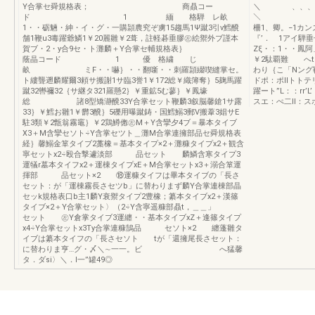
Y合掌セ舜規格表； 商贔コー
＼ 、、
ド 1 緬 格騨 レ畝
＼ 、円隔
1・・砺魎・紳・イ・グ・一購頴農究ぞ虜15趨馬1Ψ蹴3引v鱈醗
柵1、卿。−1カン
舗1鞭u3毒躍爺鱗1￥20麗雛￥2葺，註軽碁垂膠㊧絵禦外ブ謹本
『’． 1アイ騨
賀ブ・2・y合9セ・ト灘麟＋Y合掌セ輔規格表｝
Zξ・：1・・鳳阿
蔭晶コード 1 優 格繍 じ
￥2駄覇難 へt
畝 ミF・・嚇｝・・翻噺・・刺羅頴綴喫縫掌セ。
わり｛こ「Nング
ト縷聾遡麟耀爾3頼サ搬謝1サ臨3誉1￥172総￥織簿奪｝5麹馬躍
ドポ：ポllトトテ
蹴32轡禰32｛サ継タ321羅懸2｝￥重鉱5む蓼｝￥鳳壕
躍ート”L：：rr’
総 諸8型矯瀞醗33Y合掌セット鞭麟3叙脳馨鎗1サ露
スエ：ぺ二ll：スポ
33｝￥鱈お雛1￥欝3醗｝5礫用曝蹴鋳・国鱈鰯3郵V搬葦3娼サE
駐3類￥2甑翁霧竈｝￥2鶏鱒偬㊧M＋Y含攣夕4ブ＝暴本タイブ
X3＋M含攣セソト÷Y含掌セツト＿灘M合掌連擁部品セ舜規格表
経｝馨鰯金箪タイブ2藁橡＝基本タイプ×2＋灘糠タイプx2＋観含
寧セットx2÷殴合撃遽淡部 品セット 麟鱗含寒タイプ3
運犠r墓本タイフx2＋運棟タイプxE＋M合掌セットx3＋溺合箪運
揮部 品セット×2 ⑱運糠タイフは畢本タイブの「長さ
セット：が「運棟霧長さセツb」に替わりまず麟Y合掌連棟部晶
セッk規格表口b主1麟Y衰禦タイプ2豊橡；纂本タイブx2＋漢篠
タイブ×2＋Y合掌セット〉（2÷Y含寧遥糠部贔t，＿＿」
セット ㊧Y倉掌タイブ3運纏・・基本タイブxZ＋逢篠タイプ
x4÷Y合掌セットx3Ty合掌連糠鵠品 セソト×2 纏蓬雛タ
イブは纂本タイフの「長さセソト tが「還擁尾長さセット：
に替わりま亨…グ・〆＼∼一一。ビ へ猛馨
タ．ダsi〉＼．l一”罐49◎