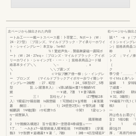
左ページから抽出された内容
右ページから抽出
ートみ工一一ー戴ートスベース霰⋮卜罪驚二、Nポート（W：
賊＊° −a y
24・2フ型）〔ブ目ンズ。マイルドブラック・アイ承り一ホワイ
イトシャイングレー
ト・シャイングレー〕本文Ip．1e461
ン）規格表商贔
1 1i！驚総声魚−．襲藝舞蒙磁一露閥ポ
称 l
ート（W：24・27eq＞〔ブロンズ・マイルドプラック・アイボ
ンズ ；マイノ捧
リーホワイト・シャイングE・・一・・］規格表商晶⊇一ド樋
ト
絡基本タイプ＼＼ ＼∼ 、x
｛ 1シヤイ
＼ ＼＼ブ露ンズ
ク 「 
1 ∈マ似ブ酬ア僧一柳；シ・イングレ
季ワ脅「……
ー ブロンズ ｛マイルドブラックアイポサー歩ワイ難シヤ
サイhts￡身
イングレー2糊墾 ：27．昭型 ！24＿5琢型i27＿5尊
簸鱗 1 穿韓
型 旨…レ躍灘本入）：v溝L鱗脳㈱董1サ醐鱗lVE
了綴書・ 1
鰍 一￥纏。7灘 1￥妻7轟鵜
［サ繊鱒2 
一 三！ 旨柱セノト iZ7璽離2本
￥32。3麺彗
入〉1耀嬬2サ睡顛雛 lv購懲騒 ！写懸睦2￥§博難 ｛峯葱騰
1Ψ繊蔭711乳1
纂 醐旧． ｝： 1｝24壁懲2烹λ）サ聾乳縫 1饗
鵯1 ［ 
輔麟調 1Ψ轍∫重l iサ旺欝1τ5 十闇1 1梁セント
一 サイ
η一娼蟹躰入
跨は色をお選び
ll 國厘鞭纏
盲2 1槻Q貌
2 1サ難醐2L蠣翅2 旨サ藍灘2一塗懸蓉4拳綴盤⊥一一
2 1 i功波、
1了… ‘ へhきz7一騒塑鍬篠入耀瀦藍籍 1Ψ鐸鰯響3 ｛穿麗
羅Q§31 
魏3 1サ獣欝￥篇磯霧†￥薯「。7雛l ！2峰一4呂型曙藍㌢
厚，「再席円仰