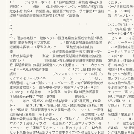
1「 アイポリーホワイト§ε糠締離酬酬；霧雛義s欄磁A灘
ください．、 
翻騒印卜 國嗣． 國…胴醐シヤイングレー簿鱗紹擁§劉薦
パーA型規絡表灘
蹴§碑礫1雛窯A 欝醒襲‘姦ジ雛激冨プ碗欝多一承ウ拶墾1箪箋難
コードLPK81
綴総ギ攣織凝羅葦嘱畢墓難講1琴稀環1ド葦妻挿
備 考4本入L・
ll
l l商品
tt ・ ． 「 「
ンズ←仰㍗綿・・
tt、
《｝7お鞭鰯7書1
tt ， ・ 
ーラーセンif−
t“”』賜簸轡難毅ク・勤嫉ングレ1難蓬難麟癒髪羅総欝雛濫7畢茎
ーセンSC一ライ
欝灘1畢癒熱癒§王ブ糞艶翼 …’「鎌簗義難讐纏轟縫鱒畿獺
色〉、ソーラーバ
鐙錘灘猫轟葦§1％攣鵜肇沸ンク 繋翻墾廊購難繊鵬
ドバネ薩鋤礒簸慰
鑛 ．鎌羅灘鰹轟羅灘垂撫ヌ1廠癩一夢γ
コードクリアミブ
イ騨移脚蟻拶脅 瓢蒙一騰纏魏締凝懸灘鍵欝畿灘鍵義磁灘
ミ￥紹o倉 屋
冨轟1レ『 1重勤爾ン舞勧嚇編欝雛蹴撒購魏鑓麹鑑
G懸覇ミサ鍾磁6
籔1轟懸麟嚢撫1蕪霧賊鍵灘灘nング柱使用セットコード表ポリカ
呼 称商贔コ
ーポネーP波綴屋根紡使婿 （クリア）…騰1部鍔弱蓼
沸懸格1サイ醜翻
語総． プaンズセットコードマイル髭ブラ
魏（ボリカ波藪）
ックアイボリーホワイ争 ラ つ ．．．＼∵烈．、
耀オプション規格
晒淘懸噸．をSCPt騰鞍シャイングレーツ薇ン簿㌘媛麟攣櫓葡穫
ネルは鞄の製品に
腰嵯施饗甥毯》脅「飾か璽魂γ夢糖ツ蜘基本タイプ24一孝8型
ルポ羅樋アタッチ
27−48ag ￥1講雛奪 ；￥韓憂茎 簿砦＄麟L離黙灘謡器蓑
tH｛ナー。礪iマ
＄酬繊憂egAl§E1YV欝・醤3幽 鵬躍強・
瞬U57V蹴麟lV閥
汽 ・ 姦24−5尋塑27−54型￥纏§鰺嚢！￥萎5暮頁欝＿1遍舜
5巳lV睡U58 
舜・ 蓼＄ETVNL・7翻配§麟ザ蹴・簿践欄簸播2爽1籠丁轡
ザ轍焉9 1VE鷺
撮・7麟幽魔 議饗拶轟撃ラ砂ア履麟一赫《シ ン・＄・一灘馨
§§ 
2測§酬硬7嚢毒幽 海＄鼎欝・ 轟盤轡雛ドシ麟
擁醗纐「耀麗唇！V
連棟セ舜規格表囲㊧腿棟一暴本タイプ蓮紡イブ ②3連糠窟基
… 」…’・」」tt
本タイブ十漣棟タイブx2 ◎連棟タイプは基本タイプの「長
1 ￥ 聡⑫ゼ捌
さセット」が「蓮棟用長さセット」に替わります．Pt M合掌
VNL63 VN醗
セット規格表函⑳M合黛タイプニ塞本タイプ×2÷鴎合鍵セット灘
ング柱規格