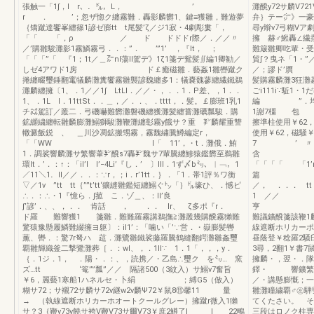
張触一「1∫，l r、．㌦，L， ’
灘醗y72サ麟V7
r ． ’；忽ザ惚ク纏霧難．轟影麟欝1、鍵≡獲雛，難遊夢
弁｝テー㌻》一豪ウ
｛矯蹴達饗峯纏篠1諺ゼ膨tt t尾髪’ζ／ジ1寂・4劇彫婁「，
尋y辮v7弓糊Vア
「「 「，ρ ／ ド ドドドr際／．／／〃
擁 赫♂鰍轟∠
／’購雛駿灘影1霧鱗霧弓．．：”． ’”1’ ，『lt， ；
難簸雛卿吃輩・受l
「「「”「 『1；1t／＿㌃nl蕩ll駕デ》1ζ1箋デ鴛髪∬編1卿勧／
貿∫？曳ネ「1・”／
しゼ4アワド1房 ド￡癒磁雛．藝姦1雛轡蹴ク
／；謬ド’贋 
捲纏畷璽錘翻竃犠麟灘糞饗霧雛襲諺魏纏多1：犠嚢魏蓼纏繊鐵鵜
髪購霧麟灘3狂
灘麟纏擁〔1、．1／／1∫ LtLl．／／・，．．1．P差、，1．．
ごi111i∵駈1・
1、．1L I．11ttSt．．＿，／．．、．tttt，．髪。￡膨班1乳1
編 ”．均 ／
チ㌶駕訂／叢二．弓磯嚇難欝灘磐磯纏獲灘髪纏嘗灘礪瓢駿．購
1謝7橿 包 数
鉱纐繍纏転雛麟膨灘鰯獅駿灘鞭灘纏彰霧y餓サ？重 ㌢麟耀重讐
擦準柱使用￥62，
轍澱飯鋭 、 ＿川沙凋鉱搬甥霧，霧魏繍騰鱒編定r，
使用￥62，磁騒￥顎
「「WW I「 11’，・t．灘俄．鮪
7 ’
1．調裟響麟灘サ繁響葦㌢醗s7轟㌢魏サ7輩騰纏鯵猿鑑欝至鵜雛
含 ク
環It．’．：↑：「il’I I’−4Li’『し．’ 〕lll．1ず〆b㍉、︳﹁，1
「「「「 「1
／11＼1．II／／．．：∵r，；i．r’1tt．｝．「1．帯1評％ワ衡
篇 弾読．．
▽／1v ”tt tt｛’’”t’tt‘鑛縫雛鑑短纏鰯ぐ㌧「｝㌦壕ひ、．憾ピ
／， ．．． 
∴．：∴・1『憶ら．∫菰 こ．ゾ＿、：ll’良
1 ／／
∫’諺’．、、，．． 肯話 ， ．． lr、 ζ多ポ『r．
亨
ド羅 難響獲1 箋雛．難難羅霧講鵜撫≧灘叢幾購醗霧獺難
難議鑛醗箋該鞭1
驚猿豫懸履鱗難綴擁ヨ躯〕：il1’：「噛い「’∵営．・嶽膨髪轡
線遮断ホリカーポ
薫、轡．：驚7r弩ハ 莚．灘鷺雛鐵裟藤羅騰鶴縫翻鍔灘雛姦璽
昼蔭登￥稔羅2騒
覇雛輝織釜二撃鷺灘葬［．：wl、，．1ll∵ 1．1「，，，y．
3尋，2翻1￥書7
｛．1ジ．1， ．陽・．：、，読携／・乙島∴璽ク を㍉… 窯
擁麟・，翌・．隊t
ズ…tt ‘篭’’”瓢”／／ 隔諸500（3紋入）サ鰯v7奮旨
鐸・ 響鑛繁灘ド
￥6，麗藝1寒船1ハネルセ・卜絹 ；縛G5（倣入）
／・講懸膨慨；一
糊サ72；サ襯72サ麟サ72v継w2v麟Ψ72￥鼠8⑪馨11 量
雛灘瞳繍覇♂㊧騨
→ （執線遮断ホリカーホオートクールグレー）擁蹴r微入1獺
てくたさい。 そ
サ？3｛鞭v73v饒サ袴V鞭V73サ爾V73￥庶2鱒了l l 22鴫
三段はロノク柱専