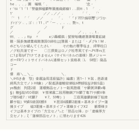
he．，．」圃 噛蝋「， ’忠・
r「tii「1「1「讐徽脚櫨麟幣騰搬織郷糠1．…田tt．1 「 ．
1’ ／／，／／． ． 「「， 「’
「’ 1 「「 ／／ ， 「， 「『ド7凹1煽弱璽’ジワか
ドrドツ．，ゴ：：11，i”’「一．，．．、艶≒、t
グ ／ ド
／ ／ ／，、．、t．
ttt、．．』ttρ 〃 κジ轟畷鵜；髪辮毎磯纏灘康曝董鉱鍵
雛・隔多撫纏董織難灘国O緯柱は∫灘麗・または「・〆グk！M．
diどちりか罐んてくたさL・ その勉の響季塩ま、繹華柱口
／グ柱共漣てす一 〇三撰黄はロノグ柱専罵てすへPt準rs王
に1ま取ljif了tナてきませんv《サイVパネルの連棟》懸メジャー
ポーFRワィトサイドパネルL連棟セット規格表〔L 58型〕薩晶
コー
ド ：
優 絡＼＿＼＿ ＼、
＼iH5き倉 顎｝壷霧論焉濡薪脇許｝編書｝憲1−！￥鼠，慈碁連
締馬方立でノトH8象）／裂遙講徽離獄獺聡6轡鰻聡§汐饒S蕊｝
yε醜創 判隠2昼 運櫃郵晶セノト一殺罵懸襯「サ麟粥津麟v毒
§｝鞭§聡VEO尋釧 ￥彗瀦霧二段用鞭鋼アlV麟丁毒71サ醗V奉
プ聯S碓7：VE麟7 ￥7。59奪｝｝ 三葭罵徽麟釧糠丁聡挫
麟サ聡｝Ψ鱗S鎗国E醗8 ￥琶溺6國麟2連擁＝基本タイブー蓮
擁タイプ 磁3運擁＝基本タイブ＋運糠タイフX2 籔塵棟タ
イフは基本タイブの「方立セノ㌧と「部品セ挿」か「遼糠厚方
立セノト」ζ「蓮棟部品セノト」に替わります426