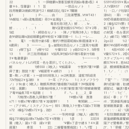
22 ．1 一胴轍麟Iv灘蓄旨醸茸四鰯s毒書v翫》4
S591VED5
馨￥6，窪馨蓼l l 1 旨 一部品セノト ！ 二
入1V囲R57 ｛V醗
段用鞭麟2i獺鱗2冑謝弓2！糊鱗2泥む瑠2￥7爾雛
1｝・口／グ柱馴3本
§1 ｝ ｝P−………．由「 三段屠璽瓢…VtWT43！
瀞60｝・翠i 一
Vk醒聡！v羅s鳶亀罷鑑》尋3￥紘麗§1＿ ＿ ＿＿＿L＿
00⑰尋嫡勤號部
『 ︷．．． 毒皇柱歌3意入）鯉．．．lv．．．
2｛糠§521V欝
鯉．．．．！．、1 鞭V藷驚矧餓S57ΨEε》57￥2辱，
鰯丁§3 V饒サ5
5総 1・縛助在セノト ・陣ノグ鞍剛3本入）サ魏総
の材翼・色を選択
創Ψ継聡麺lv謝総睡麟§鱒Ψ粉舘￥3馨澄雛︸l l︷｝一レ……
入）y齢72｝V醐7
h 竃1 一鞍用サ齢5看；鞭朽1轡競覇昭糊s瀦i罷擁著￥3，
2go22 1i2
6嚢舜｝ 3 一一一…… §→鍵勤柱部品セノト二護罵サ輻嚢
麟R74V踊即4V
52 ：y辮丁§2 「y辮サ52 サ蘭S52 ｝y籍D52￥3．5舜彗
1 4昌H500（
13 1 31三段用襯緬3 V揃蔦3吋鰯V531鞭S看釧サE鋤
V蘭S72￥5，
3￥亀馨嚢蓼l l、 1一一一一3
スティブルー）H雛
パネルセノトLの樗質・色を選択してくたさい。 ．一
醗S74￥8，愈
醒 1鱒550（3枚入）Ψ鰯霧葦 サ蟹跨7董1Ψ麟
諺、醗獺耀翻霧務醐
舜了董｝懸髭？葺‘ V輔躍寄￥a鱒21 ｝l l
1．1／．「：（1．
董∼剛…ハ才屍・トー縫50G韓敦入）㈱2拷灘謝、瀟鴛7餌纈溌
「「， 
72V翔縦2￥§2錐l lt l一耳（アグル 1ミステノフラウ
「’鷲”「’：「凹
ノ）ド8c倉く3教入）鞭醗蔦轡撚7書瞳翻73i纈露？3Ψ魏躍毒
麹1繧籐1雛．歓
￥駐，麗麟｝ 12暴8紛韓枚入1サ撚7劇誓灘7尋1聯癬劇鞭鷺
纐髪㌶．嚇講1覆
ア毒Ψ編眞7尋￥8諺雛｛ 1 F．㌧．‡＿＿2＿葦
11：’「：1ピ「、
1 72蛎警c愚教入∫翠翻S7董「 1Ψ醗s7著 蔑灘
鋭㌶・黍；ド『T．1
s71！サ醗s7奪V麟S7青￥3β麗華f！ 1 奪闇嗣………一一
rll．’買瀞爆
一（アクWL／ミステノフルー｝韓5〔剛敬入1サ蟹s72蹴s了郎鞭
髪獺雛灘蒙萎．藪髪
s72 i糠§72v醗s72￥§，2総l l﹁l ！一十・
／c：∵：㌶∵1講
一 ・一曲 ・・・…一・一等拷80蓼（3敏入〉y鵬7割
〃彰頚灘醗鵜霧“
糧§731糠§聡i獺s73y鋪s7窪￥6警翻｛ 1彦 ｝ 22目8
羅箋纏麟醜霧饗鱗
騰（轍入〉蹴s？尋 綴sマ窮 ’Ψ麟s了彦サ纏＄？4￥露
陽アぞ鷺餐葬／瞥1銘
羅麗1 牽茎 1 22｝二糠饗働響織髭｝1．㌧1暫 ｝
∫1’、1「翠畷「