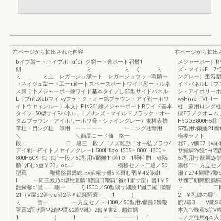
左ページから抽出された内容
右ページから抽出
bイブ厳ートrhイプポ−kifdi−ク窮ート難ポート召欝1
メジャーポー｝R
朗 ミ ミ く ミ
ズ・マイルF 7
ミ ミ上 レガージュ潔ート レガージュウッ一環麟ー
ングレー）杢匁塑
トネイジュ蹴ート工一τ雇ートスペースポートワイド慰ートルネ
イドパネルL〔ブ
ス粛⋮卜メジャーポー練ワイド基本タイプし50型サイドパネル
ン・アイポリーホ
L〔ブntzXabマイivyフラ・ク・オー鉱ブラウン・アイ剥一ホワ
wyHma「V
イトウヤィンルー〕本文｝Pls261綴メジャーポートRワイド基本
柱 蒙用ロング柱
タイプL50型サイFパネルL〔ブUンズ・マイルドブラック・オー
槻7ラノクオ→ム
タムブラウン・アイホリーホワ脅・シャイングレー）規格表標
H5GOB800H5
華柱・目ング柱 筆用 一一一一一 一ロング柱奪用
57型用v爾緬21糊
＼ ＼商晶コード価 格一
横楼セノト 
段…………… 二 段三 段ブ゜ノズ離励「オー弘ブラウ4
⑪7，v鵬07｛
アイ剥一朽イトノヤイ／クレーH500H8σoH505＋8001H800＋
サ鰯鯛2y饒τヨ2
800H5G9÷鋤÷鋤1一段／50型用V麟離11獺TO 1竪輔囎l v鰯s
57型用サ猷麗2y
麟1yEむo重￥33』oα︷i 横移セノト二段／50
霧⑪11︸方立
型罵 i鞭鷺盤胃欝総上v蘇糀サ醗s％斑む弱￥46溜磁l
瀬了27Ψ鰯囎7鞭
l l…一伺三殿乃o型用灘麟1囎罰臼鞭覇1禰s1雷サ蹴｝書1￥5
サ魏丁朗障醗鵬鰐
甑舜馨o1圃………剛一 ξH50C／50型隅サ湖綬1’蹴了羅1獺響
ト 1 二段爾翠
21｛V躍S2著サε沿2茎￥鉱騒騒嚢l l1 ｝
2 ￥乳纏の聾1
ミ 雪一…………………一方立セノトH800／50型用v麟跨2麟鞭
醗V尋3 ；V蘭
署置2翫サ羅Ψ2創Ψ閉s2暮V蹴》2奮￥書2，趨鍾鱈
本入1v醜鳶5翁V糊
1 ｛ 1 一 一一一一｝ 1
ロノグ往用q本入）