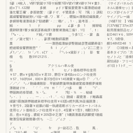
5蓼（4枚入，V騨7窮蹴サ7尋サ鰯響7尋V號V7虜V継サ74￥婁3．
《サイざパネルの
総o了1…t22辮 多鰍 ρドド饗撮萎鷺灘％霧灘礎綾縫
ネルL連棟セッ｝
箋乞饗乏禰’．参親吻繁∵｛蓼ドぞ、ギ鷺叢多：写 7風：｝講駐
ロンズ抄イルドプ
霧綴饗饗雛鍵努t／t福一纏…ワ．軍「．，囎脳㈱灘難繧繊魏嚢／
ヤイ／グレー緬 
参鱗辮毒瀬灘籍多㌻額纏麟’・∴∵概r’，，1・，篇考茎．・
｛V鋪T32 】V鰯V
鰯 ・ 1 ド ρρ ∠蓼・多 1 擁辮蟻
只37V鰯丁37
鷹騨騨灘1響タ糠簗謬募織撰1灘響瀦灘織三儀1．1引 「、t：
殺用厘擁部品セノト
「㌔・、， ド鰯／マ磨 ＿ラ多1三・・蒙 姦
鉦D461￥6，50
ガ ／黛ぞ鴛1！・，．蓼贋1離翻鐸霧欝
￥7。5脅⑭、 
藁 一一灘懸鑑灘鰺拶墾雛鍵彦墜綴麟葬釜1
醗S48VED48
鰹縫耀俊饗欝難懲’”「 fi l ／／’ ，i／2二二楚コ
ブ ◎3座検＝
〆1／’／∴ 1r「／t．sζ1’ 、 「’㌧レκ黛影ド；｝ 影 奮
基本タイプの「方
榴 包 数59121215．
セノトJと「達棟
一．
羅怯繕β・フリー
§ アクリルハ卑ル使
ポ1目ト1トF＿
用 1 セノト価格標準柱使用
￥57，欝o￥§甑5⑪o￥君33，欝⑪￥凄4鵠ooロンク柱使用
￥57，160判64，000￥暑37β⑪0￥145瀦嚢￥備jo⑪「’ ／1／
／／’／ ㌧ノ翻繊磯難影．琴籔鱗欝箋嘩撫馨纏驚鑑肇醗夢擁難
灘雛鍵ドtt． 「「「．t’tt tt「「「／t多 卿 ’ “1“．
轡賜舞絶移塑纏、％・㌦． 〃 7彰・％ ∼．秘繍
㌧・．） ，．、一．．．−1．’．−L｝贈綴：霧鷺灘．ド離轟霧
綴蒙1覇撫購轡雛纏舅標準柱使用￥63護o鰹判鳳36韮儀購灘；
￥誉弓9，2薩馨￥総鵬の騒一執纏遮断ポリカーボネートパネル
使用セノト価格目ンク柱使用￥㊨3，4窪嚢￥1雪3，8嚢臼判5
昌」愈o￥総§，膿範￥205⑳＠乏灘“｛1磯購灘霧易調麟鷺1雛鑑
鞭灘窪報蒙雛難馨r所ち ∼二 ／‘∠ク 、
ド
／㌦ 1． ’ 「り’． fr jl一副石己．翫 鳳．
L ’1出㌧暢．．’bl ．㎡陳琶．． ．蝋 脇「．