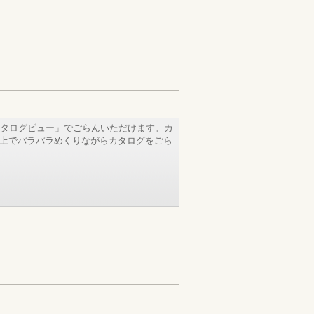
タログビュー」でごらんいただけます。カ
b上でパラパラめくりながらカタログをごら