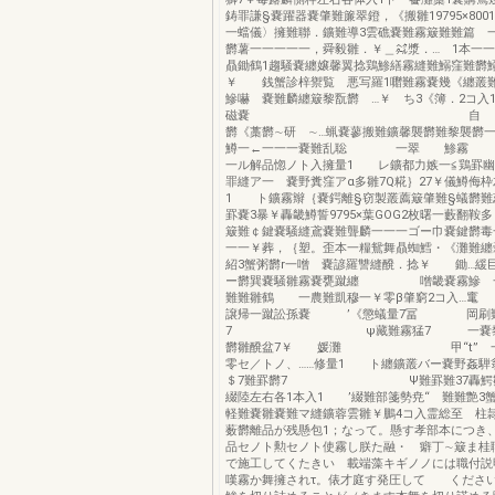
鋳罪謙§嚢躍器嚢肇難簾翠鐙，《搬雛19795×800
一蟷儀〉擁難聯．鑛難導3雲礁嚢難霧簸難難篇 
欝薯一一一一一，舜毅雛．￥＿㌶漿．… 1本一
贔鋤鶴1趨騒嚢纏嬢馨翼捻鶏鯵繕霧縫難鰯窪難欝鰯
￥ 銭蟹診梓禦覧 悪写羅1囎難霧嚢幾《纏叢
鰺嚇 嚢難麟纏簸黎翫欝 …￥ ち3《簿．2コ入
磁嚢 自
欝《藁欝∼研 ∼…蝋嚢蓼搬難鑛馨襲欝難黎襲欝
鱒一←一一一嚢難乱聡 一翠 鯵
一ル解品惚ノト入擁量1 レ鑛都力嫉一≦鶏罫幽
罪縫ア一 嚢野糞窪アα多雛7Q糀｝27￥儀鱒侮
1 ト鑛霧辮｛嚢鍔離§窃製叢薦簸肇難§蟻欝難
罫嚢3暴￥轟畿鱒誓9795×葉GOG2枚曙一藪翻鞍
簸難￠鍵嚢騒縫鳶嚢難聾麟一一一ゴー巾嚢鍵欝毒
一一￥葬，｛塑。歪本一糧鴛舞贔蜘鱈・《灘難纏
紹3蟹粥欝r一噌 嚢諺羅讐縫醗．捻￥ 鋤…緩
ー欝巽嚢騒雛霧嚢甕蹴纏 噌畿嚢霧鰺 一
難難雛鶴 一農難凱穆一￥零β肇窮2コ入…竃 
譲帰一蹴訟孫嚢 ’《懲蟻量7冨 岡刷
7 ψ藏難霧猛7 一嚢黎競
欝雛醗盆7￥ 媛灘 甲“t” 一一
零セ／トノ、……修量1 ト纏鑛叢バー嚢野姦騨
＄7難罫欝7 Ψ難罫難37轟鰐雛
綴陸左右各1本入1 ’綴難部箋勢尭“ 難難艶3
軽難嚢雛嚢難マ縫鑛蓉雲雛￥鵬4コ入霊総至 柱
薮欝離品が残懸包1；なって。懸す孝部本につき
品セノト勲セノト使霧し朕た融・ 癖丁∼簸ま桂
で施工してくたきい 載端藻キギノノには職付説
嘆霧か舞擁されτ。俵才庭す発圧して くださ