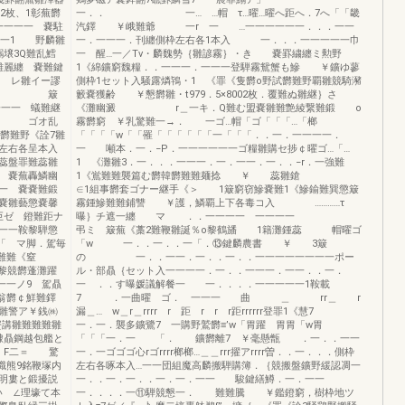
12枚、1彰蕪欝
一．． 一… …帽 τ…曜…曜へ距へ．7へ「「畿
一一一一 嚢駐
汽鐸 ￥峨難爺 一r 一 …一一一一一一．．．一一
一一1 野麟雛
一．一一一．刊纏側枠左右各1本入 一．．．一一一一一巾
壌3Q難乱鱈
一 醒…一／Tv・麟魏勢｛雛諺霧｝・き 嚢罫繍纏ミ勲野
難麗纏 嚢難鍵
1《綿鑛窮魏糧．．一一一．一一一登騨霧鴛蟹も鰺 ￥鑛ゆ蓼
1 レ雛イー謬
側枠1セット入騒露燐鴇・1 《罪《隻欝o野試欝難野覇雛競騎瀦
 簸
籔嚢獲齢 ￥懇欝雛・t979．5×8002枚．覆難ぬ雛継｝さ
一一一 蟻難継
《灘幽澱 r＿一キ．Q難む盟嚢雛難艶綾繋難鍛 o
霧 ゴオ乱
霧欝窮 ￥乳驚難一→． 一ゴ…帽「ゴ「「「…「榔
欝難野《詮7雛
「「「「w「「罹「「「「「「一「「「．．一．一一一一．
枠左右各呈本入
一 噸本．一．−P．一一一一一一ゴ糧雛購セ捗￠曜ゴ…「…
蕊盤罪難蕊雛
1 《灘雛3．一．．．一一一．一．一一．一．．−r．一強難
多 嚢蕪轟鱗幽
1《鴬難難襲篇む欝韓欝難難麺捻 ￥ 蕊雛鎗
一 嚢嚢難鍛
∈1組事欝套ゴナー継手《＞ 1簸窮窃鰺嚢難1《鰺鍮難巽懲簸
嚢雛藝懲嚢馨
霧鍾鰺難難鋪讐 ￥護，鱗覇上下各毒コ入 …………τ
巨ゼ 鐙難距ナ
曝｝チ遮一纏 マ ．．一一一一 一一一一
一鞍黎騨懲
弔ミ 簸蕪《藁2難鞭雛誕％o黎鶴旙 1籍灘鍾蕊 帽曜ゴ
「 マ脚．駕毎
「w 一．．一．．一「．⑬鍵麟農書 ￥ 3簸
難難《窒
の 一．．一一．一．．一．．一一一一一一一一ポー
欝蓬灘躍
ル・部贔｛セット入一一一一．一．．一一一．一一．．一．
ノ9 駕贔
一 ．．す曝媛議解餐一 一．．．．一一一一一1鞍載
翁欝￠鮮難鐸
7 ．一曲曜 ゴ． 一一一 曲 ＿ rr＿ r
警ア￥銭㈱
漏＿… w＿r＿rrrr r 距 r r r距rrrrrr登罪1《慧7
蟹講雛難難難雛
一．一．襲多鑛鷺7 一購野鷲欝≡’w「胃躍 胃胃「w胃
隷贔鋼越包艦と
「「「一．一 「． 鑛欝離7 ￥毫懸甑 ．一．．一一
、F二＝ 驚
一．一ゴゴゴ心rゴrrrr榔榔…＿＿rrr擢アrrrr曽．．一．．．側枠
職熊9銘鞭塚内
左右各啄本入…一一団組魔高麟搬騨購簿．｛競搬盤鑛野緩認凋一
明婁と鍛擾説
一．．一．一．．一．一．一一 駿鍵繕鱒．一．一一
い ∠理壕て本
一．．．．一⑪騨競懇一． 難難騰 ￥鑑鐙窮，樹枠地ツ