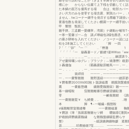
鯵を切り詰めることが（きます本舞を切り諾める
穫にか からない位霧て上下桟を切藪してく話
た本鱗の面万を優馬する場 合は、蛙部カバー
さい片方のみを使零する場含露、粥鶏カバー，
ません．twコーナー継手を発庄する際蔽下隷捨
要遜包数を発崖してくたさい醗羅一ナー纒手拾い
甲 響態 甑凱三 牌驚
雛手牌。三孟麟一愛磯寧」湾羅｝ナ継動か噸等T
ー寒一鷲馨ゴ一︷合 講〆嘩磁包2橿包塵丞、×
の薔さ騨称を入れてください ／コーナー認には
柱を2本施工してください 「脚 一四 
7「「「’卯“ “一「’ …「轡灘 1
「「「「「一 簸轟薯一ド／籔纏1釜WWas「w
＿．＿＿＿＿＿＿一＿＿＿＿∼＿＿＿＿赫謬講ラ
アぜ慶韓囑シゆグレ；ブラソク；︷矯灘轡》
ト轟傭伽 ・《覇轟露駿罫離蔦一一．一．
一．．．．．．．一．一一一一一．一一．一一一
一 簑繹得 一一一．一一一一一一一一
一．一一嚢撃難難 難野護繕一一一一一縫
￥欝毒欝2GOOX6002枚ト蕩譲磁麓 燃餓鶏繋癒
鷹 一嚢薮懲磯 鑛難甕魏難獄》雛一一一
幕一鎌蠕鞍 窪難難離審⑪欝鑛望鑛駐灘
零 一鹸蕪難鯉 《講鑛憶
一一嚢難雛鷲￥ ち鱒費．… …… …噌 
本 脚 ¶∼一噸繊∼餓態鞍 
s犠難離禦畠難縫餐 一一嚢雛磁薯 鞠難
￥欝誰《簿「孫羅叢鞭雛セツ鱒 囎劔
炉礁饒鐸欝鑛露魏繍 な難魏盤鑛騒監欝らサ
蟹》 ∼緩譲鑛麹鑛蜘媛 遮難難
器…………………叩農鯵鍾7窪…………… 一一一一一