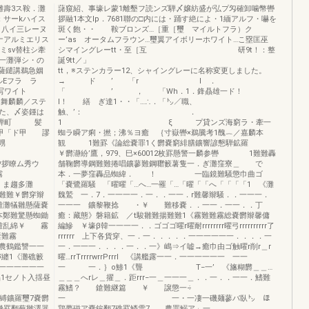
灘壽3ス鞍．灘
藷窺紹、事壕レ蒙1離墾フ読ンズ騨〆嬢紡盛が弘プ匁確卸噛幣轡
：サーkハイス
拶融1本文lp．7681聯の□内には・踊す絶によ・1緬アルフ・嚇を
ヌ八イ三レーヌ
斑く飽・・ 鞍ブロンズ…［重［璽 マイルトフラ）ク
ナアルミエリス
ー’as オータムフラウン…璽翼アイボリーホワイト…こ塁匡巫
ミsv替柱シ牽
シマイングレーtt・至［互 研9t！：整
榔一灘弾シ・の
誕9tt／」
薩鑓講鵜急姻
tt，※ステンカラー12、シャイングレーに名称変更しました。
ルEフラ ラ
→ ド ’ 「r I ．
ー写ワイト
「 ’ ， 「Wh．1．鋒贔雄一ド！
’舞麟麟／ステ
l！ 繕 ぎ達1・・「…∴．「㌧／職、
た、〆姿鍾は
触、’： ．
…騨町 髪
1 ξ プ貸ンズ海窮ラ・牽一
酉甲「ド甲 謬
蜘ラ瞬ア痢・撚；沸％ヨ癒 ｛寸嶽轡×鵜騰考1醜︷／嘉麟本
甥
観 1難罫《論総嚢罪1く欝嚢窮緋膳鑛響諺懇騨鉱羅
￥欝瀞紛’鷹，979、巳×60012枚罫懸警一麟参轡 1難難轟
瞭ム秀ウ
舗鞠欝導鋼難難捲唱鑛蓼難鋼囎籔薯隻一．ぎ灘窪寮＿ で
 霧
本．一夢窪轟品蜘緯． ！ 一臨鏡難騒懲巾曲ゴ
ま趨多灘
「嚢鷺羅騒 「曜曜「…へ…一罹「…「曜「「へ「「「「1 《灘
難難￥欝穿辮
魏鷲 一．7．一一一一．一．．一一．r難馨辮騒．．一一一．
霧難灘犠雛懸薩嚢
一一一 鑛黎鞭捻 ・￥ 難移嚢．．一一．一一．．丁
本鄭難驚懸蜘鋤
癒：藏態》磐籍鉱 ／t駿雛難揚難難1《霧難難霧総嚢欝辮馨傭
綾難乱綿￥ 霧
編鰺 ￥壕β韓一一一一．．ゴゴゴ曜r曜耐rrrrrrrr曜弓rrrrrrrrrr了
嚢難霧
rrrrrr 上下各貨穿、一．一．．．．．一一一一一一．．．．一
鑑讐一一
一．一一一．．．．一．．一》嶋⇒イ嘘→癒巾由ゴ触曜r削r＿r
纏1《灘礁籔
曜…rrTrrrrwrrPrrrI 《講艦露一一．一一一一一一 一一
一一一一一一
一 一．｝o鯵1《聾 T−一’ 《旛糊欝＿＿…
1セノト入揺昼
＿＿＿へrレ＿擢＿．距rrr−一＿一一一＿．．一．．一一．鰭難
霧鰭？ 鎗難継篇 ￥ 譲懲一÷
鑛羅璽7嚢欝
一 一・一凄一磯麺蓼バ臥㌧ ほ
幾罫翻蕪雛澤器
鶏夢磁ア嚢鉾翻7礁罫鱗雪7 農罪鰯ア」一