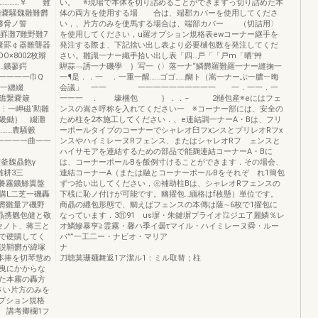
−…………￥ 難
い。 ※現場で本体を切り詰めることができますっ切り詰めた本
雛嚢騒魏雛難欝
体の両方を使用する場 合は、端郡カバーを使用してくださ
馨脅ノ誓
い，、片方のみを使馬する場合は、端部カバー （切詰用〉
罫灘7難野難7
を使用してください，u羅オプション規格表ewコーナー継手を
嚢罫￠器難聾器
発注する際ま、下記捨い出し表より必要樋包数を発注してくだ
×8002枚辮
さい。雛識一ナー織手拾い出し表「四…戸「「戸m「晒’艸
鑛蓼鍔
騨蒜﹁誘一ナ磯學 ｝写一（〉落一ナ“鱗欝羅難羅一ナー縫掬一
一一一巾Q
一¶是．．一 ．一重一醒……ゴゴ……醐ト（嵩一ナーぶ一膿︸晦
一纏綴
会議」 一一 一一一一一一一一一一 一．一一．一
 礁繋嚢簸
一一一 ． 壕梱包 ｝．．− 2樋包産※eにはフェ
⋮一岬磁‘勲雛
ンスの嵩さ呼称を入れてください一 ※コーナー部には、安全の
畿鋤｝ 綴灘
ため柱を2本施工してください．、e連結調一ナーA・Bは、フリ
…農騒籔
ーポールタイプのコーナーでシャレオ臼フxンスとプリレオRフx
…一一一一曲一一
ンスやハイミレーヌRフェンス、またはシャレオRフ ェンスと
ハイサモアを連結するための部品で能麹連結コーナーA・Bに
贔飽γ
は、コーナーポールBを飯例寸けることができます．その場会、
雛耕3三
連結コーナーA（または融とコーナーポールBをそれぞ れ1簡包
餐霧鑛鯵翼盤
ずつ拾い出してください，㊧補助柱Bは、シャレオRフェンスの
購L二芝一磯轟
下桟に恥ノ付けが可能です。幽擢包…緬格はf枚懸）単位です。
欝雛量ア磯野
商贔の纒包形態で、鯛えばフェンスの本傳は薩∼6枚で1擢包に
贔携魍包健と敬
なっています．3⑪91 us塀・朱鍵塀プライオ㍑ジエ了麗鱗％レ
セノト、蒋三と
オ鱗鰺暴亨≧霊霧・馨ハ季イ曇τマイル・ハイミレーヌ舜・ルー
で硬購してく
バ””一工二ー・ナビオ・マリア
説鞘欝が緯塚
ナ
本捧を切琴慧め
刀聴莫珊麺舞返1ア潔ル1：ミル取替；柱
曳にかからな
た本霧の轟方
さい片方のみを
プション規格
考卿欄1フ