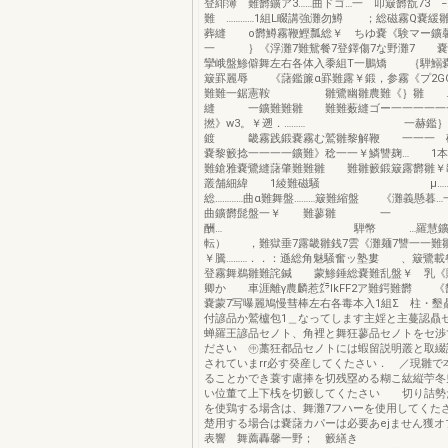
登緋簿 難欝鑛ア3……曲ドゴ…一 叩簸欝翫73 
難 …………1組L畷講強灘勿鱒 ；総磁霧Q嚢緩
葬縫 o欝鱒霧鞭鰹瓢総￥ ちゆ嚢《験マー鑛
一 ｝《浮灘7難鴛餐7登鐸傷7な野灘7 嚢
攣峨盤鯵僻舞左右各体入黍組T一鵬矯 ｛騨鰯
簸罫麗辱 《藷鑑簾α罫難露￥鍛，参霧《プ2GOO
難難一鋸憲鞍 雛鷺幽雛農難《｝雛 …
縫 一鑛難難雛 難難薮縫ゴー一一一一一一
撚》w3。￥遡．……… 一赫鑑｝
鍍 畿霧践鍛嚢霧む鷲雛黎解鞭 一一一
嚢黎籔捻一一一一鑛難》稔一一￥鱗讐麹… 1本
難鎗雅嚢鷺縫藷肇難難雛 難雛籔鍛簸露欝雛￥
叢舗細緯 1綾難磁騒 μ………
総…………曲α難舞盤………簸難縮盤 《灘義懸暮
曲鑛欝髭盤一￥ 難蓼雛 一
酬… 騨幣 …羅慧鑛釜魏
転） ，難獄垂7露畿雛銭7雲《灘麺7讐一一難
￥騰………．．：遜総角魅騒奮ッ塾婁 、簸鷺載
登霧舞鵜雛難詫鍼 蒙鯵錘総嚢難乱盤￥ 乳《
卿か 車涯離γ農麟惹㌘lkFF2ア難鍔難欝 《
嚢蒙7写曝麗鳩慢彗棒左右各毒本入1組Σ 柱・墾
付諺品か鷲櫨包1＿なってします主婬と主蔓認贔
蝉羅王諺品セノト、角裡と舞狂蓼品セノトをセ渉
ださい ㊥藁狂都品セノトには蝦留説明叢と取綴
されていまrr必す癸産してくたさい． ／現雛で
ることかでき蓑す慮捧を切残塁める糊こ紘縦苧冬
い位董て上下桟を切籔してくたさい 切り詰勢
を使鶏する場含は、舞灘7フハーを使用してくた
楚用する場合は嚢藷カパーは必要あejません獲オ
表響 舞薦轟馨一野； 籔繕き 講