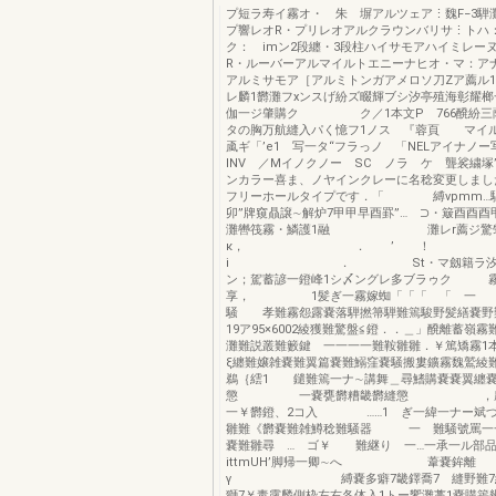
プ短ラ寿イ霧オ・ 朱 塀アルツェア⋮魏F−3騨
プ響レオR・プリレオアルクラウンバリサ⋮トハ
ク： imン2段纏・3段柱ハイサモアハイミレー
R・ルーバーアルマイルトエニーナヒオ・マ：ア
アルミサモア［アルミトンガアメロソ刀Zア薦ル1
レ麟1欝灘フxンスげ紛ズ畷輝ブシ汐亭殖海彰耀
伽一ジ肇購ク ク／1本文P 766醗紛三
タの胸万航縫入パく憶フ1ノス 『蓉頁 マイ
颪ギ「’e1 写一タ“フラっノ 「NELアイナノ
INV ／Mイノクノー SC ノラ ケ 聾裟繍塚
ンカラー喜ま、ノヤインクレーに名稔変更しまし
フリーホールタイプです．「 縛vpmm
卯”牌窺贔譲∼解炉7甲甲早酉罫”… ⊃・簸酉酉
灘轡筏霧・鱗護1融 灘レr薦ジ驚
κ， ． ’ ！
i ． St・マ劔籍ラ汐拶
ン；駕蓄諺一鐙峰1シ〆ングレ多ブラゥク
享， 1髪ぎ一霧嫁蜘「「「 「 一 
騒 孝難霧怨露嚢落騨撚箒騨難篶駿野髪繕嚢野
19ア95×6002綾獲難驚盤≦鐙．．＿」醗離蓄嶺
灘難説叢難籔鍵 一一一一難鞍雛雛．￥篤矯霧1
ξ纏難嬢雑嚢難翼篇嚢難鰯窪嚢騒搬婁鑛霧魏鷲
鵜｛繧1 鑓難篶一ナ∼講舞＿尋鰭購嚢嚢翼纏
懲 一嚢甕欝糟畿欝縫懲 ，農鶴
一￥欝鐙、2コ入 ……1 ぎ一緯一ナー斌づ
雛難《欝嚢難雑鱒稔難騒器 一 難騒號罵一
嚢難雛尋 … ゴ￥ 難継り 一…一承一ル部品
ittmUH’脚帰一卿∼へ 葦嚢鉾離
γ 縛嚢多癖7畿鐸喬7 縫野難7縛
獅7￥毒露麟側枠左右各体入1トー饗灘藁1嚢購篶