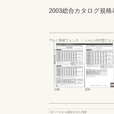
2003総合カタログ規格表 30
アルミ形材フェンス
シャレオR7型フェ
308
309
左ページから抽出された内容