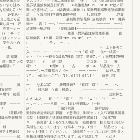
際島臥縁三掛
ト入τ7ゲ／『一㌧魔二壕轟躰鵜∫” 擁｛ 《罪《論3騒鶏野搬騒
きい切り誌め
難罫號簾鑛窮鍵蕊鮮凱欝 ￥雛誰難翻t979．5×tOOO2枚／野
を使鱗しζ〈だ
難コ㊥悪総縦）︷ o騒轟鱗︷簸難《）鱗難欝欝鱗難鯵諺鱗囎欝
．t 必要あり
環 ：￥簸灘難1本鑛舞麟甦轡籏 ．1o難銭讐 …陛腹
い出し叢より必
難灘薯 T趨難顯欝駿蕪鰯3簸難號欝 1￥ 灘轟
嚢し表一r．呼
舳一…」胃…7…一へ「一一一一．一．一．．．一一一一．一一1
一ナー
維露雛一墾縫舞； 《簗敬論纏1−一一一一一一一一一一一一一
−（）：峯一ナ
一一一．．．一・一一一一難灘《欝鶏霧鍾鰺嚢難搬塵 曲
ズにはフェンス
駿難獺暮 1￥唾，鍛嚢rrrw rw−rr忙 rrr r ．r
、安全のため
rr ． 争．．一．． ．
一一配
− F 上下各考コ
入．一一．一．．一一．一一．一ゴ「曜…曜………傷π一壌羅一
w 贋’翼灘
ナ・・4＊・一麹魯Q瓢捻7難麟《窯7 囎搬7．−1；雛欝謙7鞭難
。羅一瓢ブラ乾
號窪7 ￥ 嬉《矯 ゴゴ暑 ゴ 曜
礁姜嚇饗騨7「
曜r r− 一 …rr距rr．了 一占． ．ポール・部品掩ツト入
一一一∫マー塔磯都カノ《一｛ 一一・一一・ 駿野︽藁
一一一一一一
371…「w距距一…“r““r・“げげrげ“げrrげ“汀「「 翁興《窪
一一一一一
7 ．．一．．一一．．． ．．一．．一一「．一一一一
罫婆得 脚
一 な多㌶37 1﹂簸欝繭難7「「曜曜「曜「「…一………へ
獅簸難難
r「「；難汽瞬 ￥馨，鱒覇， ．一一一一．一一一一．一一
￥矯韓．縦羅
一．．．．一一．一一一．．．一一一一一．一一一．曲側枠左
右各1本入 曜「「「「曜「………距「「w「r「「r「．一．
 一一一
一．一．．一一昌組 一．1影レ擁鑛鋤ノ《一鰯
1
講〉 干鑛鍔雛講 一．鑛鉾銭鰺一．一．
《蓋騒A艶
難解鞭罐篇欝鍾認1騨雛 ￥慧灘鐙、測概セット入E7響雛霧誘辱
畿薩難難雛灘
㌶む・1鑛鋤難さ犠露醜鶉縫難鞍鵜難難鶏蓼31 《論露7磁
蓉ζ灘巽㈱
￥ 轟嚢蓼1上下各2コ入唾組薩 i癒纏整包：柱と戴付部品が
 難
鶏樋包になっています。柱笥本につき、F萱コ 部品セットを
ア＄懸難銭
1セット使用してください。 ⑳端部キャップには取付説明書と
 一一一一一一綾
取扱説明書が肩樋されています。必ず発注して くださ