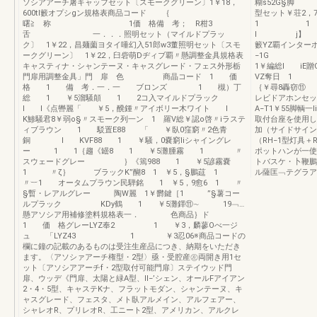
ソシアアーチ屠キャッフセット〔スモークグリーン〕1￥18，
糊s52G§脚
600tl籔オプシgン規格表商品コード ｛
型セット￥荘2，
曙≧ 称 1価 格備 考； R柑3
1 1 子
舌 一．．．照明セット（マイルドプラッ
l j】 1
ク〕 1￥22，昌麺薗ヨタイ唾幻入51郎w3董照明セット〔スモ
籔YZ覇インター
ークグリーン〕 1￥22，臼砦萌Dヂィブ覇〃懸調整金具規格表
−1G 
キャスティナ・シャンテーヌ・キャスグレード・フェス外形栃
1￥編総l i
門扉用調整金具」門 扉 色 商晶コード 1 価
VZ奪日 1
格 1 備 考．一．一 ブロンズ 1 槻）丁
｛￥尋8轟窃⑪
総 1 ￥5溜騒顛 1 2コ入マイルドプラック
レビドアホ
l l《点轡麗「 ￥5，醗鍾〃アイボリー木ワイト l
A−T1￥55脚輌
K鯵騒君8￥弱o§〃スモーク列一ン 1 羅V総￥認o啓〃iラステ
取付台座を使用し
ィブラウン 1 駁置E88 「 ￥臥0窪窮〃2色青
加（サイドサイン
銅 l KVF88 1 ￥騒，0嚢窮Iiシャイングレ
（RH−1型灯具
ー 1 1｛趨《罎8 1 ￥5灘腫霧 1 〃
ポットハンが一使
スウェードグレー ｝《篶988 1 ￥5諺霧嚢
トバスケ・卜鞭鵬
1 〃ζ｝ ブラックK”醐8 1 ￥5，§鵬莚 1
ル薩匡﹁テグラア
〃︸1 オータムプラウン民騨銘 1 ￥5，9愈6 1 〃
§暫・レアルグレー 陶W麗 1￥欝鍵［1 ”§薯コー
ルプラック KDy鶴 1 ￥5灘鐸⑪∼ 19﹁…
懸アソシア用補修塗料規格表一． 色商品｝ド
1 価 格グレーLYZ奉2 1 ￥3，麟蓼Oべ一ジ
ュ 「LYZ43 1 ￥3忍06※商品コードの
欄に鐘の記載のあるものは受注生産品につき、納期をいただき
ます。〈アソシァアーチ権型・2型〉亟・受腔産㊧両開き用1セ
ット〔アソシアアーチf・2型取付可能門扉〕ステイウッド門
扉、ウッデ《門扉、太陽と緑A型、ll−’シェン、オールFアイアン
2・4・5型、キャステKナ、フラットモダン、シャンテーヌ、キ
ャスグレード、フェスタ、メト臥アルメイン、アルフェアー、
シャレオR、プリレオR、工ニート2型、アメリカン、アルクレ