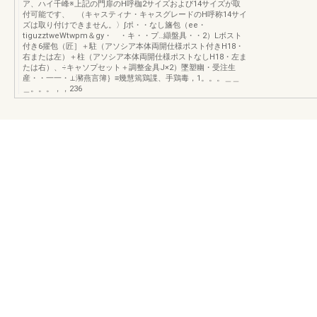
ア、ハイ千峰※上記の門扉のH呼枷2サイズおよび14サイズが取
付可能です、 （キャスティナ・キャスグレードのH呼称14サイ
ズは取り付けできません。〉∫ポ・・なし旛包（ee・
tiguzztweWtwpm＆gy・ ・キ・・プ…纈盤具・・2）Lボスト
付き6擢包（匠］＋駐（アソシア本体両開仕様ポスト付きH18・
右または左）＋柱（アソシア本体両開仕様ポストなしH18・左ま
たは右）、÷キャソプセット＋調整金具J×2）墜塑幽・受注生
産・・一一・⊥瀦燕言簿｝≡幾慧篶鶏諜、手鶏毒，1。。。＿＿
＿。。。，，236