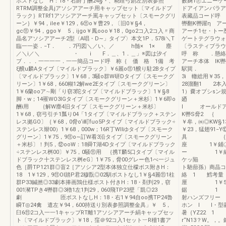
ポストなし H：18・右爵丁酬24§・、糀瞠弓創左別表参照
籔麹1㊧エニーゲ
RTRM調整金具jアソシアアーチ用キャップセット〔マイルドプ
ドアイアンバラア
ラック｝RTRf1アソシアアーチ罵キャップセット〔スモークグリ
表藏品コード呼 
ーン｝￥94，ilee￥129，6⑪o￥曹29，〔旧0￥§4，
轡翻K轡躍η 
gc⑪￥94，ggo￥ 5，ijgo￥鳳ooo￥18，0go2コ入2コ入〃商
アーチ1セ・トー
晶名アソシアアーチ2型〈A唱・D∼」タイプ〉本文1P．578i＼T
ゲートテグラウォ
臨一一姿．−T． ．7円図＼／い、／ h髄× 1× 塵
〔ラスティブラウ
／＼i／＼ ・ i F．＿、1．＿」※図は汐イ
呼 称 ．懸絡 
ブ．．．一一一一．一一簡品コード呼 称｛ 価 格 1備 考
アーチ本体 l
ξ醗u麟Aタイブ〔マイルドプラック〕￥6麗o⑪1醗り駐2Bタイプ
駅巽
〔マイルドプラック〕1￥68，3騒o群W研Dタイプ〔スモークグ
3i 轍総用￥3
リーン〕1￥68，660糊12解we2Eタイプ〔スモークグリーン〕
28溜翻1 2本
1￥6蘭ooア∼剛「り窃3陀タイプ〔マイルドブラック〕1￥§8
1）嚢オプシsン
脚・w；14罹WO3lGタイプ〔スモークグリーン＋米杉〕1￥6即o
廼 呼
酬i用 ｛解W塵4旧タイプ〔スモークグリーン＋米杉〕
l オールド
1￥68，窃弓引チ1瓢り04「1タイプ〔マイルドブラック＋ステン
K轡S脅
レス拠GO〕｛￥68，0脅o‘i町fuo5Pタイブ〔マイルドブラック÷
￥牟，㈱◎KW
ステンレス辮00）1￥68，000w；16R丁WIlゆタイプ〔スモーク
￥23，猛翅91−
グリーン〕1￥75，9⑪o∼訂W看3沿タイプ〔スモークグリーン
具 ｛￥9，8
＋米杉〕！判5，⑫ooW：18舜T湖4Dタイプ〔マイルドプラック
座 1￥鋪㊤2
÷ステンレス桝00〕￥75，0騒⑪用 ｛携T麟5口タイプ〔マイル
ー 1￥網加翁
ドブラック十ステンレス桝eG〕1￥75，脅00グレー色1べ一ジュ
ケッ陥 1￥1
色［爵TP121群◎盲2［アソシア2型本体独立仕檬ボス附きH：
ト馳蔀孫
18 1￥129，9⑪Ol踏P君2穆翫◎02馴ボストなし1￥§4麗⑪1柱
絡 1 鱈考量
群P33鍼撚◎33劇本捧画鶉仕様ポスト付きH：18・剤判29，窃
厘 1￥5滑9
001瀦TPき4轡群◎3櫓1左1判29，060飛TP23壁「凱◎23
鋸 1 子機
劇 匝ボストなしH：18・右1￥94自oo携TP24魯
射ハンズフリー
瞬T◎24禽 遣左￥94，600持送り別表参照調整金具」￥ 5，
ホン l l・
臼6⑪2コ入一一1キャップRT離1アソシアアーチ絹キャップセッ
暑｛YZ2
ト〔マイルドプラック〕￥18，窪＠92コ入1セット︸R稽1書ア
r“N13？W。