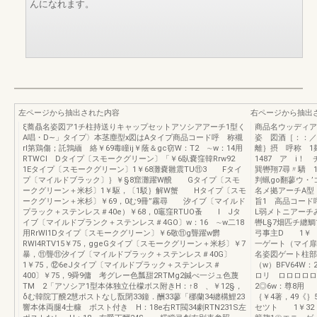
んになれます。
左ページから抽出された内容
右ページから抽出
ξ蕎贔名姿図ア1チ柱持送りキャップセットアソシアアーチ1型く
商品名ウッディア
A唱・D∼」タイプ〉本茎塵型x図はAタイプ商品コード呼 称襯
姿 図酒［：
rl第鶏傷；託鶉緬 絡￥69毒瞳ij￥蔭＆gc窃W：T2 ∼w：14用
離｝摂 呼称 
RTWCI Dタイプ〔スモークグリーン〕「￥6臥嚢窪韓Rrw92
1487 ア i！
1Eタイプ〔スモークグリーン〕1￥68灘嚢雛震TU⑪3 Fタイ
巽轡翔7尋〃驕 1
プ〔マイルドブラック〕｝￥§8窟灘躍W醗 Gタイプ〔スモ
判蝋go翻蓼ウ・’
ークグリーン＋米杉〕1￥駆，〔1駁｝解W蟹 Hタイプ〔スモ
名メ拠アーチA型
ークグリーン＋米杉〕￥69，0む9冊”霧尋 汐イブ〔マイルド
旨1 高品コー
プラック＋ステンレス＃40e）￥68，0竈窪RTUO蚤 I Jタ
L弱メトニアーチ
イブ〔マイルドプランク＋ステンレス＃4GO〕w：16 ∼w二18
轡L§7畑匹チ纏鯛
用RrWl1Dタイプ〔スモークグリーン〕￥6敬⑪g聾躍w欝
弓事主D 1￥ 
RWI4RTV15￥75，ggeGタイプ〔スモークグリーン＋米杉〕￥7
一ゲート（マイ扉
暴，⑪聾⑪汐イブ〔マイルドプラック＋ステンレス＃40G〕
名姿図ゲート柱部
1￥75，⑫6eJタイプ〔マイルドプラック＋ステンレス＃
（w）BFV64W
400〕￥75，9舜9傭 考グレー色瓢甜2RTMg2鍼べ一ジュ色蔑
ロリ ロロロロロ
TM 2「アソシア1型本体独立仕檬ボス附きH：↑8 、￥12§，
2◎6w：尊8用 
δむ韓院丁醗2慧ポストなし翫閉33鐘．酬33蓼「梛蘭34纏構鯉23
｛￥4著，49《｝
響本体両腿4士糠 ボスト付き H：18e右RT閥34劇RTN231S左
セツト 1￥32，