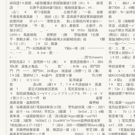
絹両護1￥羅難，4蓼魯爾瀾き粥躍雛馨縫12湧（th）￥ 鍬環
窮 i 鋤x1，4
講 「 右勝手湯羅綿嫌1隔佐）瓠鯵鑓蒙箋uv，rrt．
舞730xt
（右’） ￥ 辱ワ場難霧 左雛手羅’；「一薪… 省勝
鍍優F．9i一副率鵠
手馨蕪黎霧麗豪 1 矯絹（左）攣…翼廊霧手霧疑響鵜徽餅鱒
癒
銭蟹跨嬉 IE−y1∼一「灘整盒無． 動⊥右雛能内瀦き鍵ls一
G×1，母｛矯離
闇“慧樫塗舞．「甲・龍． ￥ 葱3，嚢雛葺 左鵬手、内
翠器，繕霧露一c’E2
舗き絹三 ．． ＿ − M thSx 隔画偽
agg片鯛き用誕
Lltttt−r 鳳薮雛菊 膨墾餅 ・∫舞 攣脇灘雛 1右勝
2剛右）i隔佐）
手・磐翻き嗣．13−？一灘轟π蘇燭き絹籔輔燕綴｝鎚 Y麟
麗脇3纏Kij93
S−12（片） ｛￥ 22，瓢馨
一一囮一”一…’一
＿＿尋＿＿門一絃餓轟霧7範 Y鰯s∼矯（綺〉一一一一一
佐〉ユ．董＿一
一…・一 目… 4…tve・囲・・
手鰐灘￠隷鞍s−1
r・・ 、……閏’ttmwwm
｛￥33，e霧ij
騨緊燕墓2 1 鳶甥脚一12（舞） ￥ 量塵護難嚢H：1．2B6
用 一
用k犀 黛亀き亀臨 ㍉ 凱“． ，4r3k eq．闇門閉
華鐙滲嚢奪 「左
門 門 一一．闇門litl、2e看ge．矯蓋鍵（湖欝一］尋（彌）
毒 k・． ．甥
1￥2釜，襲鱒M二1．4e蓼Pt 蛋蟹嚢マ馨 ffLS轡
疇KUG54藍藩
｛簿｝） ロリロロ り 駈辱巖蓼
3，＃覇ij
窒 鳶u脚．（轟1￥ 7，？＃＃半講鍵鍵￥ 鳳馨
1￥ 窒2
鍵 1 露定式鍾鯵籔琵驚鍾 ｝電箆翼操修ユニット
ff：12e｛〕籠
￥ 裂凱鱗灘繭晶コーyマイノレドブラックアd．Pt・］−it．V
雛籔縫囎ア奪fift
イ劉ステンカラー呼 称 姦響
6 
擁嚢著藥・姦翻禦輿 轟轡鯵
導む義嚢一zggy
麗・翁轟麗露2繕1電簸鋳舞孫ヨ2笛．、讐気鍵掛薦（矯一；2佐1
毫気錠蜜蘇67−
緬 絡寸・ta（WXM）琴窯2s，3霧嚢 1 5eOxl，2〔｝e離
鶏 i 7σ（｝
薦奪属 一繍麗癖難鼠H（斎「諏2胤蹴1Agez雛箋一uaTN1
難置餐7葵 ｝璽
￥22書，3霧聾 1600xl2｛｝GuaWtt”m°ttnmt義轡鍾竈魂警
蕩 ｝電気漿魯e
1鞍錠鋤ue￡i7−12佐1 7〔緯xl，200−一闇醐闇’闇Aeez馨§
o×1，20fi．m
馨 罫轟轡鰻馨暮馨 雛．幾謬認一建｛右！ 華芝2舞，霧
鍛 1電箋錠毯繭
轟書葦鷲賜錐墾‡一ヱ遡＿ 836刈，2［｝［｝姦
G簿欝講麟艀、