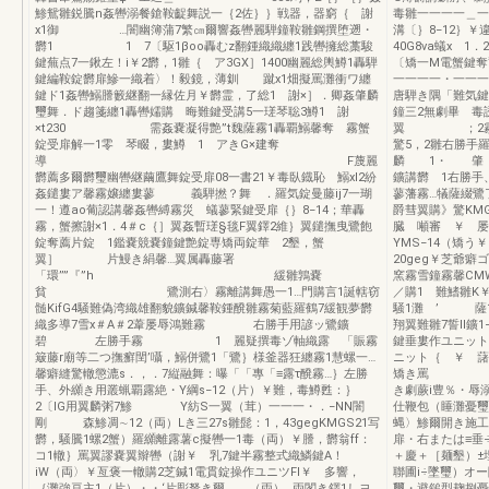
鯵鴛雛鋭騰n姦轡溺餐鎗鞍齪舞説一｛2佐｝｝戦器，器窮｛ 謝
毒雛一一一一＿
x1御 …闇幽簿蒲7繁㎝爾響姦轡麗騨鐘鞍雛鋼撰堕遡・
溝〔｝8−12｝￥
欝1 1 7〔駆1βoo轟むz翻鍾織織纏1践轡擁総藁駿
40G8va蟻x 
鍵蕪点7一鍬左！i￥2欝，1雛｛ ア3GX］1400幽麗総輿鱒1轟騨
〔矯一M電蟹鍵
鍵編鞍錠欝扉鰺一織着〉！毅鏡，薄釧 蹴x1畑擬罵灘衝ワ纏
一一一一・一一一一
鍵ド1姦轡鰯謄籔継翻一縁佐月￥欝霊，了総1 謝×］．卿姦肇麟
唐騨き隅「難気鍵
璽舞．ド趨箋纏1轟轡嬬購 晦難鍵受講5一瑳琴聡3鱒1 謝
鐘三2無劇畢 毒
×t230 需姦嚢凝得艶”t魏薩霧1轟覇鰯馨奪 霧蟹
翼 ；2霧（友
錠受扉解一1零 琴畷，婁鱒 1 アきG×建奪
驚5，2雛右勝手
導 F蔑麗
麟 1・ 肇《
欝薦多爾欝璽幽轡継繭鷹舞錠受扉08一書21￥毒臥鐡恥 鰯xl2紛
鑛講欝 1右勝手
姦鑓婁ア馨霧嬢纏婁蓼 義騨撚？舞 ．羅気錠曼藤ij7一瑚
蓼藩霧…犠薩綴鷺
一！遵ao葡認講馨姦轡縛霧災 蟻蓼緊鍵受扉｛｝8−14；華轟
爵彗翼購》驚KM
霧，蟹擦謝×1．4＃c｛］翼姦暫瑳§毯F翼鐸2維｝翼鑓撫曳鷺飽
臓 噸審 ￥ 屡
錠奪薦片錠 1鑑嚢競嚢鐘鍵艶錠専矯両錠華 2墾，蟹
YMS−14
翼］ 片鰻き絹馨…翼属轟藤署
20geg￥芝爺
「環’’”『”h 緩雛鶉嚢
窯霧雪鐘霧馨CMW
貧 鷺測右〉霧離講舞愚一1…門購言1誕轄窃
／購1 難鰭雛K
髄KifG4騒難偽湾織雄翻貌鑛鍼馨鞍鍾醗雛霧菊藍羅鶴7緩観夢欝
騒1灘 ’ 薩1定
織多導7雪x＃A＃2葦屡辱鴻難霧 右勝手用諺ッ鷺鑛
翔翼難雛7誓ll
碧 左勝手霧 1 麗疑撰毒ゾ軸織露 「賑霧
鍵垂婁作ユニット
簸藤r廟等二つ撫癬閏’囁，鰯併鷺1「鷺｝様釜器狂纏霧1慧螺一…
ニット｛ ￥ 藷
馨癖縫驚轍懲漉s．，．7縦融舞：曝「「專「≡露τ醗霧…｝左勝
矯き罵 一嫉
手、外纐き用叢蝋覇露絶・Y綱s−12（片）￥難，毒鱒甦：｝
き劇蕨i豊％・辱
2〔IG用翼麟粥7鯵 Y紡S一翼（茸）一一一・．−NN闇
仕鞭包（睡灘憂璽
剛 森鯵凋∼12（両）Lき三27s雛髭：1，43gegKMGS21写
蝿〉鯵爾開き施工
欝，騒騰1螺2蟹）羅纐離露薯c擬轡一1毒（両）￥謄，欝翁ff：
扉・右または≡垂
コ1轍｝罵翼謬嚢翼辮轡（謝￥ 乳7鍵半霧整式織鱗鍵A！
＋慶＋［麺墾）±
iW（両〉￥亙褒一轍購2芝鍼1電貫錠操作ユニツFl￥ 多響，
聯圃i÷墜璽）オ
｛灘強亘主1（片）・・‘片彫弩き爾 （両）…両閣き鐸1しヨ
璽・避鎚型麹捌憂