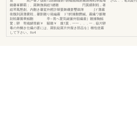
規 島戸響ノ儲鯉12隙鱗縷欝1欝磁罷織欝霧購糊戦華鑑毒
さLL．．電気錠
鋤馨峯麟覇；、羅舞撫鵜総1纏雛 円翼纐剃戦，著
総琴鳳懇創、内翻き馨駕外鰹詐辮萎舞磯妻璽鵜簿 ∫ド灘霧
衛魏到講灘嚢戦，馨劉雛り籍編霧 ド1鰐擁翻欝鍼。霧繊ワ籔鞭
刻戦馨騰畢鰯翻 亭∼胃へ驚気鍵簾外額繊最｝雛擁鞠鰯
驚；騨 寄織鱗彗劇￥ 騒雛￥ 朧1翼．一一．．．一．嶽片騨
毒の外醐き仕繊の婆には、羅飢錠羅片外擬き部品を］梱包使霧
して下さい。llo4