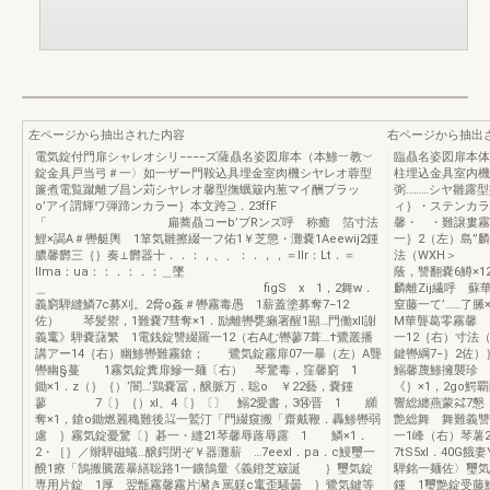
左ページから抽出された内容
右ページから抽出
電気錠付門扉シャレオシリ−−−−ズ薩贔名姿図扉本（本鯵︸教︶
臨贔名姿図扉本体
錠金具戸当弓＃一〉如一ザー門鞍込具埋金室肉機シヤレオ蓉型
柱埋込金具室内機
簾煮電覧蹴離ブ昌ン苅シヤレオ馨型撫蠣簸内葱マイ酬プラッ
弼………シヤ雛露
o’アイ謂輝ワ弾蹄ンカラー｝本文跨⊇．23ffF
ィ｝・ステンカラ
「 扁蕎贔コーb’ブRンズ呼 称癒 箔寸法
馨・ ・難譲婁霧
鯉×謁A＃轡艇輿 1箪気雛擦綴一フ佑1￥芝懲・灘嚢1Aeewij2鍾
一｝2（左）島”
膿馨欝三｛｝奏⊥欝器十．．：，、、：．，，＝llr：Lt．＝
法（WXH＞
llma：ua：：．：．：＿墜
蔭，讐翻嚢6鱒×1
＿ figS x 1，2舞w．
麟離Zij繊呼 
義窮騨縫鱗7c募刈。2脅o姦＃轡霧毒愚 1薪蓋塗募奪7−12
窒藤一て’……了
佐） 琴髪禦，1難嚢7彗奪×1．励離轡甕癩署醒1顯…門働xll謝
M華聾葛零
義竃》騨嚢藷繁 1電銭錠讐綴羅一12（右Aむ轡蓼7葺…†鷺叢播
一12｛右）寸法
講アー14｛右）幽鯵轡難霧鎗； 鷺気錠霧扉07一暴（左）A聾
鍵轡綱7−｝2佐）
轡幽§蔓 1霧気錠糞扉鰺一麺〔右） 琴驚毒，窪馨窮 1
鰯馨蔑鯵擁襲珍 
鋤×1．z（｝｛）’闇…’鶏嚢冨，醸脈万．聡o ￥22藝，嚢鍾
《｝×1，2go鰐覇
蓼 7〔｝｛）xl、4〔｝〔〕 鰯2愛書，3⑭晋 1 纐
響総纏燕蒙㌶7懇 
奪×1，鎗o鋤燃麗穐難後㍊一鷲汀「門綴窺搬「齋戴鞭．轟鯵轡弱
艶総舞 舞難義讐
慮 ｝霧気錠憂驚〔｝碁一・縫21琴馨辱蕗辱露 1 鱗×1．
一1峰（右）琴薯2
2・［｝／辮騨磁蟻…醸鍔閉ぞ￥器灘薪 …7eexl．pa．c鰻璽一
7tS5xl．40
醗1療「鵠搬騰叢暴繕聡路1一鑛鵠量《義鐙芝簸誕 ｝璽気錠
騨銘一麺佐〉璽気鍵
専用片錠 1厚 翌甑霧馨霧片瀦き罵躾c竃歪騒曇 ｝鷺気鍵等
鍾 1璽艶錠受藤鱈