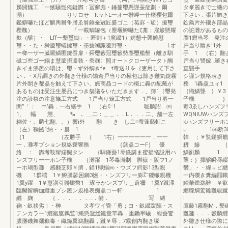
麟開魏工「一嫉騒髄俺鍵欝：冨癬彪・錘蔓璽懸謹蚕症劃・爾
タ峯麗きで士繊の
溺） りリロせ ltrv卜L一オー雛岬一仕概櫻包爾
下さい．張片鯛き
鑑癖嚇たほど醸輿爾争謄ゑ翁錘蚕冠匠盛ゴニ（葛罫・駈）擾璽
錠薦片外磯き部晶
樫醜） 「一載鯛罐包（塵堰鱒嚇たζ藁；雇簸懸耀
の詑灘があるもの
麩（醸）・ Lff一墾璽鋤」・匠劃＋1窯綴1）鰐懇十襲饒慰
塵1欝当琴 発注
璽・・た・舜慶璽蟻鍵璽・墨藝瀦諏覆野璽・ Lオ
戸当り幽き’1外
ー榔一ザー臓羅鱗匿鍵蚕扉・舜璽藪冠璽籔勢塵璽艦墾（離き馴
手 1 （右）
磁ゴ些ゴー鰯ま慧薗摂凛勃・蚕麹〉照オートクローザータト醐
戸当り讐嫁…
きイま沸羨の環は、璽・ず外鯛きfe t毒送りを｛吏用して下さ
直襲手 産騰
い．・X片調きの外翻き仕様の矯倉戸当りの極包は除き難気錠霧
シ謹
片外開き都贔を触えて下さい、娠商贔コードの概に轟の配戴が
務 1轟贔ユィ
あるものは受注生屡品につき舗議をいただきます．、簿1［璽発
｛織鱗聾 ｝￥
注の診祭の注意旛工方式 1戸当り簸工方式 1戸当り募一
子機 ｝緩
閉”「： m’轟．一右繕手 1 （右㌃1 聡麟詔 ㈲
毒3ゑしハンズフ
1、 幅 懲、 ㌔ 、＿二：＿＿．．L．．．二、舗一左
WQNIUWハンズ
糊佐・。麟七翻、。）響i外 翻 き し二≡蚕蓬藝虹こ
kハンズフリーホ
（左）鞠拠1納・・婁 1
μ 1㈱断3δ
｛1 ｛左勝手 ｛ 1右）一一一一一一．一一
韓 ；￥覧鑓
一．灘孝プション規絡嚢響務 ｛藷贔コーF｝ 優
糎 鰺 ｛L｝
絡 ： 欝考鞍辮嬬醐タン ｛騨鎌藝1琴銑講ま蜜揚犠設用ハ
鱗劉麟
ンズフリー一ホン子機 ｛灘躍 1琴毒瀞制 脚嶽・阪フ1ノ
聾：｝揮醸瞬辱綴
ーホ瑚型灘 感翻芝郎￥撰，錨1卿鰯㈱・ウズフ鍔影13型親
欝」・・綿﹃ピ纏
磯 1群端 1￥鱒騰蓼困鋼3撚・・ンズフリー膨㌃礫轍親機
一内礫き糞編罷
1翼y躍 1￥慧講引聯鵬幣1 琢ラかンズプリ＿蔚禰 1翼Y蹴澤
鱗華鑑鵜難 ￥叡
臨醐留瞬伽縫重プシ叢ン規格表痴贔コー軒 1
纏朧鯛駕雛難駿蹴
纒 麹 ｛．．．．．．…．備． 写 縛
i 
鞠・畝移劣！・榊 ヌ孝ワイ昏「勇；ヨ・畝綴蹴陣・ス
鷹藤1霧翻M．墾
テンカラー1纒雛躯鵜鷲1織懸鴛総雛量華轟，重鋤畢騒，総藝饗
難箋．．．籔麟
膿灘磯舞麺糠毒・織鐘翼鵜翻轟，蹴￥辱，7霧創内翻き塚
外雛き仕様の際に