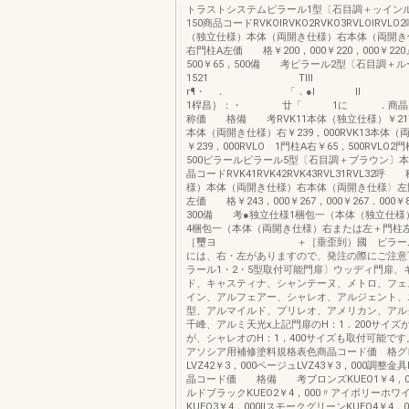
トラストシステムピラール1型〔石目調＋ッイン
150商品コードRVKOIRVKO2RVKO3RVLOIRV
（独立仕様）本体（両開き仕様）右本体（両開き
右門柱A左価 格￥200，000￥220，000￥220
500￥65，500備 考ピラール2型〔石目調＋ル
1521 TIlI
r¶・ ． 「．●I Il
1桿昌｝：・ 廿「 1に ．商
称価 格備 考RVK11本体（独立仕様）￥217，
本体（両開き仕様）右￥239，000RVK13本体
￥239，000RVLO 1門柱A右￥65，500RVLO2
500ピラールピラール5型〔石目調＋ブラウン〕本
晶コードRVK41RVK42RVK43RVL31RVL32
様）本体（両開き仕様）右本体（両開き仕様〉左
左価 格￥243，000￥267，000￥267．000￥8
300備 考●独立仕様1梱包一（本体（独立仕様
4梱包一（本体（両開き仕様）右または左＋門柱
［璽ヨ ＋［垂歪到）國 ピラール
には、右・左がありますので、発注の際にご注意
ラール1・2・5型取付可能門扉〕ウッディ門扉、
ド、キャスティナ、シャンテーヌ、メトロ、フェ
イン、アルフェアー、シャレオ、アルジェント、エ
型、アルマイルド、プリレオ、アメリカン、アル
千峰、アルミ天光x上記門扉のH：1．200サイズ
が、シャレオのH：1，400サイズも取付可能です
アソシア用補修塗料規格表色商晶コード価 格グ
LVZ42￥3，000ページュLVZ43￥3，000調整
晶コード価 格備 考ブロンズKUEO1￥4，0
ルドブラックKUEO2￥4，000〃アイボリーホワ
KUEO3￥4，000llスモークグリーンKUEO4￥4，