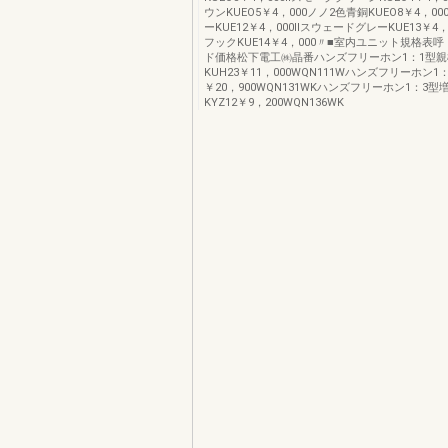
ウンKUEO5￥4，000ノノ2色青銅KUEO8￥4，0
ーKUE12￥4，000IlスウェードグレーKUE13￥4
フックKUE14￥4，000〃■室内ユニット規格
ド価格松下電工㈱晶番ハンズフリーホン1：1型親
KUH23￥11，000WQN111Wハンズフリーホン1
￥20，900WQN131WKハンズフリーホン1：3型
KYZ12￥9，200WQN136WK