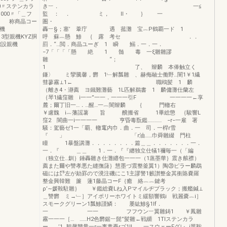
00〃ステンカラ
き︸． 一≦
，000〃「＿フ
監 ： ． ミ， ll・ ｝ 一
表呼 称商晶コー
圏・ 
機
轟︸§；塞’ 葦庁 遇 菰灘 宝︷P鶴覇一ド 1
：3型親機KYZ胴
呼 蘇︷懸 鯵 ｛ 露 考セ ．．
増設親機
罰．“…閲．商晶ユーぎ 1 瞬 鰯．一．一．
−7「「「「懸 絶 1 髄 毒 一ξ雛雛謬
雛 “；
1 了、 辮麟 本俸触立く
鎌〉 ミ攣騰馨，欝 1﹂解瓢雛 、赫侮融士働野…闇1￥1繊
彗蓼霧⊥1← 職鴎髪 1 麟
（離き4・瀞薦 ヨ鐵難灘藝 1L匹解鵜書 1 麟傭灘仕蘭左
｛琴1繊窪雛 i一一”一一．一一一引F 一一一一←享
麓；爾丁旧一…．…醒…一︷闇辮麟 ｛ 門轍右
￥慮魏 i︷藩謡薯 旨 醗搬省 1畢総懲 ｛駿響L
窪2 闇曲一i一一一一 亨昏毒翫鑑………… −r−一雇 署
騒：駕藝ゼ1一「覇、轍竃内巾．曲．一 司．一桿r雪
『 」 「r油……巾舜雛綴 門柱
瞳 1暴盤講灘．．．．．．．．篇＿＿．．．．．．．一．
一．『 ＿＿ 1．一．『『纏独立仕犠1禰毎一（「編
（独立仕…釧｝錘轟雛き仕灘纒包一一一（1蒸墨華｝震き舷襟）
薦また爾や讐孝悪た縫撫藷｝慧墨づ震整釜翼1）陶⑳ピラー麟鵡
磁には㌘左が劾罫ので溌注磯にこ1主謬警1籔讃整金其衝賂嚢羅
整金興韓難 簾 蓮1藤晶コーF｛癒 絡︷︷鍵考
ρ’∼媛鞍駐雛｝ ￥鑑総嚢Lね入Pマイルヂプラック；搬艦鍼⊥
＿讐欝 ミ→﹂］アイポリーホワイトミ緩額響鶴i 戦麗嚢︷i］
スモークグリーン1瓢鯵謹鱗： 屡紘鯵§1lf．
一 一一 フフウン︸翼雛鋳1 ￥鳳雛
霧一一一［… ……H2色欝鋸︸髭”髪雛←戦纐 1TIステンカラ
ー………’1…観馨讐量一r一事毒轟rゴ1ll．．一スウェーFグレ…i翼鞍