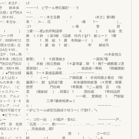
ルー〕本文P，
LF
LO2呼 称本体
一一一1 ピ苧一ル轡石鵬貯・・ラ
仕様）左門柱A
ー）
』00￥65，
一一．．一；本文旨麟 l i本文｝勝5翻
ー〕本文lp．
葺「．…h﹁．匡 「 i毒 1一 ｛＿
ゴ1 い毒 警 唇
 I ］
コ嚢︸︷匿ρ気呼剛議華 ll ミ 恥薩 窯
晶コード呼
舞 ミド静 ミ釜5噸 1謡纏 吟内ド§F1 齢ユード 1響
000RVK12
憩 1 懸 縮 1 嚢 考商融一ド ｝ 呼
（両開き仕様）左
務 1 媛 絡 1 鍵； 考’ 解総耳
門柱A左￥65，
1
文P，154←商
「 m本叙独立
呼 称本体（独立仕
癬襲） 1 ￥購灘鍵き 一羅猟7蓄
門柱D右門柱D
｛ 本鯵（独立懸鋤 1￥蓼簿蓼，辮 1・鞭T一纏醗騰ゴ遅
8，300￥88，
重辮鵜1．．一 …ny 曲曲曲一卿糀 1聯繭隣劃
））●門柱仕様
臓薦 1一￥薯縫蕊轟曜…．．…↑…一一一一一．．．．．
左または右＋
「『 ミー］ …………ア獅鵡婁 i 本倒両雛き騰佐 1騎
の本体・柱
臓騰1一 鯉 §群緩7婁 本体傭聯挫嫉灘 i￥懲響，聯嚢
下さい。〔ピ
懸讐 門柱崎 1華瓢騰 ’1ご←蹴熊 旨 r強
キャスグレー
震 i瀬鰺細 ｛ …韓騰2 1 開柱嵯 1華鋳認鐸
スタ、アルメ
1 一一曜… 驚蝿鐙 1 門鞍駿
＝−1・2・4
匙 三畢7馨峰鵯摩㎜ミ
クレア、ハイ
ヒ； 一一一一．．．
が取付可能です
一炉ピラール緯型箔購緑テ幼ラー｝IT塑tT」㍉
。■ピラール・
レー
一」ゴ巾一由 」≡1載IP・誓62」 一一一一一戸」
金具H門 扉 色商
「厄愚・…一一．酌一一一．．．．．．一…… 一一．一．＿…
002コ入マイ
＿…而曲曲曲＿曜F
イト
l 擶 i ゴー巾口
000ノノ’＿フフ
騨 ︸1 醤． 1．’︷ “﹃§