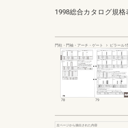
1998総合カタログ規格表 78
門柱・門袖・アーチ・ゲート
ピラール1
78
79
左ページから抽出された内容