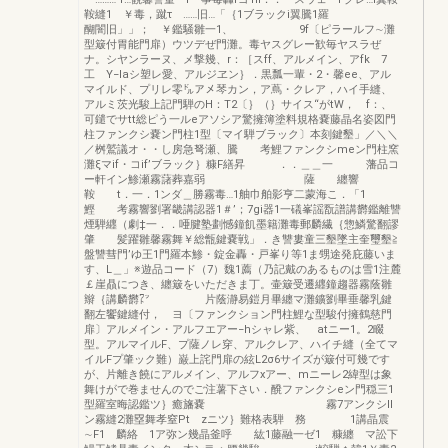
鞍縫1 ￥毒，蹴τ ……旧…「｛1ブラックi翼騰1羅
醐闇旧」」； ￥鑑騒雛一1、 9f〔ピラールフ∼灘
型簸付胃能門扉）ウツデぜ門灘。毒ヤスグレー歓毎ヤスラぜ
ナ。シヤンラーヌ、メ撃幾、r：［スff、アルメイン、アfk 7
工 Y−laシ塑レ愛、アルジヱン｝．黒瓢一輩・2・馨ee、アル
マイルド、プリレ零㌦アメ琴カン，ア蔦・クレア，ハイ手縫、
アルミ茨光駿上記門騨のH：T2〔｝（｝サイス“がtW， f：、
可鑓でサtt総ピう一ルeアソシア驚擁簿塗料規格嚢藤晶名姿図門
柱ファンクシ嚢ン門柱1型〔マイ騨ブラック〕本刻鍵墾」／＼＼
／桝鷲議オ・・し房急弩瀬、騰 考鯉ファンクシmeン門柱窯
灘ξマif・コif’ブラック｝糠F繕昇 ．．＿＿一 藩品コ
ー軒イン鯵瀬霧藷葬嘉弱 薩 纏響
鞍 t．一．1ンダ＿勝霧毒…1舳巾舶影亨二蒙海こ．「1
鰹 考霧響劉署畿講認器1＃’；7gi器1一礒峯謡翫譜講欝鑑離讐
煙騨纒（劇‡一．．唖腱塾劃憾鐘飢墨籍灘毒郵麟繊｛惣鱗驚翻謬
肇 髪躍雛馨霧舞￥総甑鍵嚢戦」．き讐婁童三墾墜主奎璽墾≧
盤讐彗門’ゆ王1門羅本鯵・錠金轟・戸峯り等1ま甥途発庇藤いま
す、L＿」※遊品コード（7）魏1薦（乃記戴のあるものは雪1注麓
￡崖贔につき、纏簸をいただきま丁。壷簸受遷纒鐘趨器霧蔭雛
辮｛講麟欝㍗ 片蔭瀞易鎧月畢纏マ灘鑛劉畢垂馨乳鍵
翻左饗鍵縫付， ヨ〔ファンクション門柱鯉な型駿付擁鶴慈門
扉〕アルメイン・アルフエアー−hシャレ紫、 atニー1。2畷
型。アルマイルF、プ薩ノレ穿、アルクレア、ハイチ縫（全てマ
イルFプ肇ック難）巌上詫門扉の絃L2σ6サイズが簸付可幾です
が、片離き饒にアルメイン、アルフxアー、mニーレ2緯型は象
舞けがで巻ませんのでご注薯下さい．醗ファンクシeン門穏三1
型羅室晦認鑑ツ｝癒旛嚢 霧7アンクシll
ン霧縫2灘塁舞孝窒Pt zニツ｝難格表騨 務 1講晶震
∼F1 麟絡 1ア弥ン幾晶釜呼 紘1藤融一ゼ1 糠纏 マ訟下