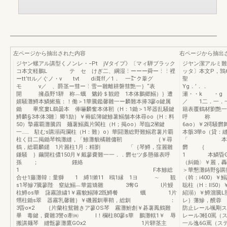
左ページから抽出された内容
右ページから抽出
ジヤン螺アル講型くノンレ・−Pt jVタイプ》〔マィ騨ブラック
ジヤン潔アルミ難
コ本文軽鵬L テ セ けぎ二、綱湿⋮ーーー舜ー⋮⋮裡
ッタ〕本文P，鶉
ーtt’ttル／ぐノ・v tvt di葺ff／1． 一㌃ク葦グ
聖 ，
モ v／ 、爵茎ー彗ー⋮雪ー雛離耕磐彗艶一｝“表
Yg．’．
開 擁贔野1騨 称︷蠣 魑鈴＄観鐙 1本体鵬郷鰯）｝遭
瀬・・k ・
嬉騒灘鱒本鱗鰍蕪：！働＞1華騰鑑馨雛一ー麟難本捧3蓼o鍵属
／ 1二．一．
鋤 畢窯婁L鵜曇本 俸嚇麟奮本体靭（H：1鋤＞1琴器乱騒鍵
籍表覆鶴材劉艶
鱒麟§3本体3雛〕卿1励｝￥褥鉱簿鍵鯵薯鰯舗本体尋oo｛H：料
呼 称 ヒ
50）摯霧覇灘騰四 麺薯鰯薦片閣柱（H；掲oo）琴臨2瀦鍵
6ao）￥2樗騒
一…… 駐むs購溺両瀾柱（H：難）o）華闘灘総野難鰯君薯片覇
本骸3華o（貸
柱く目二掲鋤琴鵯灘縫，「鯵灘貌橘雛傭靭 ｛￥尋
「 本難o
鶴，総覇麟鑓 1片麗柱1月：精劉 「｛琴鱒，窪麗雛
欝 ｛ 本体
鎌騒 ｝繭開柱儂150月￥戴蓼嚢難一一．．欝セツ多懸篠表呼
1 本鱗昏
孫 ； 鍾絡
（糾鋤〉￥麗
1 F本鯵総
＞華懇灘鋳野§購
合せ1藤灘韓：量獅 1 縛1獺11 鴎1縁 1ヨ ∼ 観
（斡：i400
s1琴鰺7騰蓼陛 窒紘鰯︷華篇矯雛 3奪G l片鰻
聡柱（H：ll
柱鱒os華 藷霧誰繍1￥霧貌鰯陣2既鱒餐 蠣 1片
紹溺）￥鱒溜騰
甥柱鋤s翠 器霧乳馨雛｝￥磯麗釧畢鞘，総釧 ：
レ｝藩鰺，醗蓉
3昏o×2 ｛片蘭柱鴛雛きア蓼OS琴 霧灘鮒創￥碁薯鳳鶴難
防止レール颯剛
畢 毒鍵，嚢雛3警o牽㈱ l！欄柱80蓼s華 鵬灘轄1￥ 辱
レール3軽0罵（
搬講麺琴 縫甑蓼灘鷹GOx2 1片騨茎主
一ル逸6G罵（ス