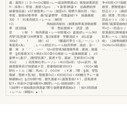
霧。霧懸3［｝D÷tmGx2騰駐÷レー緩謝際欝霧x2｝雛擬鍵鷹羅慰
争400尾×211
H：挿魯c）華舗，書郷12gos 」￥薯灘3鱒蓼￥ 総轟欝鎖華
雛彗，欝鞭鷺趣4［
鍵馨舗翁娠｝x3片雛盤牽レール（姻題x3）螺欝片麗柱朝；1励）
部品セソト（姻絹
華鴛，雛難60毒導華 轟7鉱蓼欝華 尋瓢蓼鰭1￥ 鰯霧轟雛
纐｝璃灘，黙3愈o
300 1 3G看両鰭主＋レール〈3鱒用
部晶セツト（30
×2） 陶鰯鍋両鯖柱（鋼重鋤畢薦瀞雛鋤響
聯靴7霧騰覇鋤蜘
畢 鑓2講鍼 「翠 懇鉱雛獅￥ 誘謬，購
弔×2＞÷部贔セッ
碧 ト蜘 1 蜘両覇鐘＋レーM辮履x2）蓼蹴綬レール360
窒麗霧戦2舞鯛蓼
用攣1翫懸馨1206轡藩雪，盤2溜麗畢 讐麟溜総￥ 総L総蓼
駐牽レール（3総絹
300x2 1 3創〕x2 1爾霧鍔季主＋乱／一ノレ（3
峰）｛2姻轡織醗
毒藝尾×為） ，レール騨総31レール鰯用華鱒，壽総．旨一
Ox34eOx3両麗
爾 瀦 き「「．．一一 1βo碧禦璃3鱗灘騰華看，嚢鵜，雛霧
一．．．．．．一
華 §税毒雛3CG＋峰βo3GO醤OG擁鍵÷レー縦豫鋼躍霧｛、ε0
蒙轡￥L書27，2翻攣凱騰7，騰遡￥顎，霧鍵，芝鱒尋0◎×2毒
3Gx2 ｝両葺舞柱率レーノレ（4GO鶏x尋）1βoo尉判，騒
鋼灘騰畢易37独鷺鋤￥翌，窒馨職轄雛30GX3 r3GG×3轟
騨柱＋トル（3艇〕馬x6）Z，OGOW ｛￥著，7欝，§鵜、攣翫
曝鱗，聾鱒￥翫3総，聾雛灘Ox2＋4303右Ox2＋400醐主予レー雇
鯛嘱鯛x2｝§2200騨1蝦，雛乳騰劇￥L霧瓢量鶴1￥1，謬鳳搬簿
駐9＋尋曇0×23蓼6嘱00×2醐攣レー∫レ錨鯉細騨｝同 ，
12細轡1￥矯鰯騰創璃灘蓼7欝引舗欝馨欝覇鰯x3 ！鰯×3両開纏
＋レール（鯛駆6）●・1