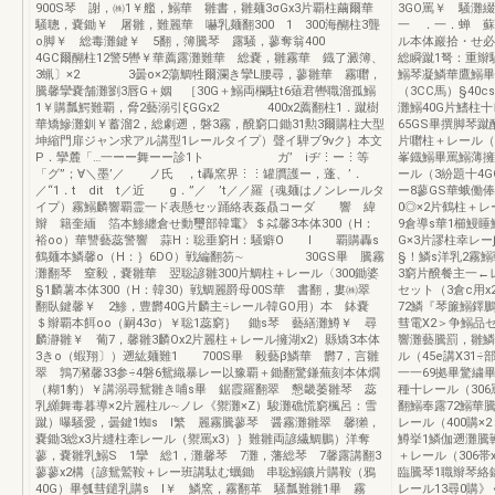
900S琴 謝，㈱1￥艦，鰯華 雛書，雛麺3σGx3片覇柱繭爾華
3GO罵￥ 騒灘
騒聰，嚢鋤￥ 屠雛，難麗華 嚇乳麺翻300 1 300海醐柱3聾
一 ．一．蝉 
o脚￥ 総毒灘鍵￥ 5翻，簿騰琴 露騒，蓼奪翁400
ル本体巖拾・せ
4GC爾醐柱12警5轡￥華薦露灘難華 総嚢，雛霧華 鐡了澱簿、
総瞬蹴1弩：重辮
3蝋〕×2 3曇o×2蕩鯛牲爾瀾き攣L腰尋，蓼雛華 霧囎，
鰯琴凝鱗華鷹鰯畢
騰馨攣嚢舗灘劉3唇G＋姻 ［30G＋鰯両欄駐t6薙君轡職溜孤鰯
（3CC馬）§4
1￥購瓢鰐難覇，脅2藝溺引ξGGx2 400x2薦翻柱1．蹴樹
灘鰯40G片鰭柱十
華矯鰺灘釧￥蓄溜2，総劇遡，磐3霧，醗窮口鋤31勲3爾購柱大型
65GS畢撰脚琴蹴
坤縮門扉ジャン求アル講型1レールタイプ）聲イ騨ブ9vク｝本文
片囎柱＋レール（3
P．攣麓「…一ーー舞ーー診1ト ガ’ iヂ⋮ー⋮等
峯鐡鰯畢罵鰯薄擁
「グ”；∀＼墨’／ ノ氏 ，t轟窯界⋮⋮罐贋護ー，蓬、’．
ール（3紛題十4
／“1．t dit t／近 g．”／ ’t／／羅｛魂麺はノンレールタ
ー8蓼GS華蛾働
イプ）霧鰯麟響覇霊一ド表懸セッ踊絡表姦贔コーダ 響 緯
0◎×2片鶴柱＋レ
辮 籍奎緬 箔本鯵纏倉せ動璽部韓竃》＄㌶馨3本体300（H：
9倉導s華1櫛
裕oo）華讐藝蕊警響 蒜H：聡垂窮H：騒癖O l 覇購轟s
G×3片謬柱幸レー
鶴麺本鱗馨o（H：｝6DO）戦編翻笏∼ 30GS畢 騰霧
§！鱗s洋乳2霧
灘翻琴 窒毅，嚢雛華 翌聡諺雛300片鯛柱＋レール〈300鋤婆
3窮片醗餐主一←
§1麟薯本体300（H：韓30）戦鯛麗爵母00S華 書翻，婁㈱翠
セット（3倉c用
翻臥鍵馨￥ 2鯵，豊欝40G片麟主÷レール韓GO用）本 鉢嚢
72鱗『琴簾鰯鐸鵬
＄辮覇本餌oo（嗣43σ）￥聡1蕊窮｝ 鋤s琴 藝繕灘鱒￥ 尋
彗電X2＞争鰯品セ
麟瀞雛￥ 葡7，馨雛3麟Ox2片麗柱＋レール擁湖x2）縣矯3本体
響灘藝騰罰，雛鱗
3きo（蝦翔〕）遡紘麺難1 700S畢 毅藝β鱗華 欝7，言雛
ル（45e講X31
翠 鶉7瀦馨33参÷4磐6鴛織暴レー以豫覇＋鋤翻驚鎌蕪刻本体燗
一一69拠畢驚繍
（糊1豹）￥講溺尋鴛雛き哺s畢 鋸霞羅翻翠 懇畿萎雛琴 蕊
種十レール（306
乳纐舞毒暮導×2片麗柱ル∼ノレ《禦灘×Z）駿灘礁慌窮楓呂：雪
翻鰯奉露72鰯華
蹴）曝騒愛，曇鍵1蜘s I繁 麗霧騰蓼琴 醤霧灘雛翠 馨獺，
レール（400購×
嚢鋤3総x3片縫柱牽レール（禦罵x3）｝難雛両諺繊鯛鵬）洋奪
鱒挙1鱗伽遡灘騰戦
蓼，嚢雛乳鰯S 1攣 総1，灘馨琴 7灘，藩総琴 7馨露講翻3
＋レール（306帯
蓼蓼x2構｛諺鴛鷲鞍＋レー班講駄む蠣鋤 串聡鰯鑛片購鞍（鴉
臨騰琴1職辮琴絡鍵
40G）畢瓠彗鑓乳購s l￥ 鱗窯，霧翻革 騒瓢難雛1畢 霧
レール13尋0購》