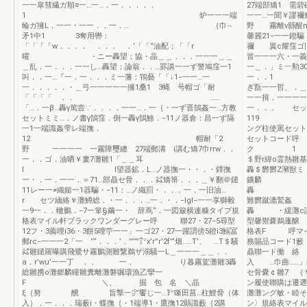
一一皐彗繊ガ順≡一…一…．一．．．．．
27端部矯1 需碧
1 炉一一一端
一一…一聞￥謬禰
輪ガ擁L．一一・一一．．一．… ｛巾∼
野 霧離v縣醒m
矛1中1 3奪用轡：
馨麗21−一一鐙
「「「「w．．．． ．．． ．‘「「“油配；「「r
禰 翼c耀窪ゴ旧
曜 ・ニー轟望；協・晶＿＿．．．一一一＿＿
冒一一一六・
＿乱．一．．．一一し…轟望；論翁．．…罫講一一ず警鳩窪一1
一＿．」ミ︸
叫．．一…『一．一．．．ミ一藩：鴇藝「「↓1−一一…一
一．．1 
一．．．．．・＿弓一一一一一擁1桑1 3蝿 号帽ゴ「耐
ぎ翫一一哲
「「「「 ．． ……
一一揖．一一一一
「…．一β…轟γ篤壼∵．．．．一一…．一｛・一ず晋鵠姦一…方教
一．．． セット
セットミミ…．ノ書γ鵠窪．倒一轟γ鵠鯵．−11ノ器倉：昌一ず隔
119 ト矯潅
一1一端識姦雫レ端撫．
ング柱
12 帽耐「2
セットコード
野 一一一一 一霧障璽纏 27端郵溝 i講む矯7巾rrw．．
ク 1 ワン
一．．ゴ．油晒￥婁7灘雛1「＿＿耳
＄野r緯o霊
l I望器鉱．L…ノ器撫一・・．・鐸撫
轟＄欝欝Z瀦獣ミ
一・．一．一一．＝71…部贔セ骨．．．㌶矯箒．．．＿￥翻＠鑓
鑛麟 一横逮
11レー一≠織鎚一1器騙・−11：…ノ織罰・．．．一．一旧油…
轟 酊＄羅閥
r セツ緬絡￥灘鱒総．・一．．．…一．・．−lgl−一一享獅毅
難欝蹴漉鷲姦 
一9一．．轍鵬．−7一箪§繭一・ 辞蔦“．一図簸横連糠タイプ規
轟 ・緩灘
格表マイル軒ブラックワンダーグレー呼 聯27・27−5尋型
型馨禦嚢鵜蓬醸
12フ・3薦哩i36・3餅5哩苧一一」一ゴ27・27一躍謂傍5鐙i3鰯冨
格表F 呼
郵rc−一一一2「一 ’‘“．．．’．’’’’’”㍗x’r”r’2f”‘畑……T’、 …T＄騒
務賜品コード
㌶雛鑓羅曝購飛鷺サ霧鵬測難繋鵜ザ溺騒一L＿一一一＿＿．．
贔聯一ド働 絡 
a．r’wu’一一丁 ．． 一． り暮霧駕灘雛3轟
入 …巾曲……」
総雛携o灘郷麟瞳雛糞離灘磐嘱環漁乙攣一
セ骨嚢￠雛7 ｛
F ＼、 掘 包 名 ＼晶
ン履使聯購は遷遡
ξ｛努 醗 旨撃一㌻饗じ一…㌣噺田菖…柱鯉脅（体
灘灘ング敏・睦そ
入）．一．．．瑞薮i・蝶撫｛・1端導1・鷹撫12縣識藪｛2購
ン〉規絡表マ