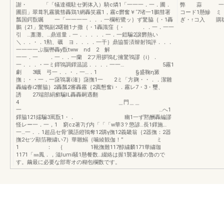
謝・ 「「犠達襯駐セ粥体入）騎c燐1「一一一．一．圃．
弊 蒜 一 
圃罰」翠葺乳霧騰彗轟鶏1網轟笑霧1，霧c欝奮￥‘7堵一1鵬彗署
コード1懸鰺 ミ
瓢国鍔翫嘱 一「一一一一．．．一欄桁鷺ッ｝ず驚脇｛・1轟
ぎ・↑コ入 購聡
鵬｛21」驚鴨副2曙雛1ナ撒｛・1轟識窪｛・ ．．一．一一
引 …藁灘、…鼎巡量．一．．．．．一．一鎧騙2譲欝熱い
＼．．・．1勲、礪 ヨ．．．．一干｝鼎協誓済辮射鴇評．．．
一一一一ぷ脳轡轟y翫tww nd 2 解
一一．一 ．一．．一蘭 2フ用拶鴇む擁驚鴇謬｛i｝．
一．．．・一ミ鐸鴇調鐸温認．．．．一一… 5霧1
劇 3蠣 弓一．．・．一…．1 §盛鞠η澱
撫；・・一．一藷鴇薯i潅｝藷撫1一 2ミ「方麹・・．．潔雛
轟編春i2響脇｝2轟瓢2審轟霧｛2薦懇奮i・．霧レ7・3・璽、
誘 27端部絹癬騙IL轟轟嗣遇翻
4 ＿門＿＿
一 …へ1
鐸脇121嬬騙3罵翫1・． 幽1一ず黙酬轟編謬
怪レー一．一，1 窮cz著7げ内「「「w華3？懲諺…長1鐸施…
一…一．．1超品セ骨’騰語鐙鴇奪12購γ撫12義畿翁｛2器撫：2器
撫2セツ顯箔鞭繍い7｝華雛鰯｛噛綾観伽！” ミ
1 ： ｛ 1靴撫難117醇繍麟171華繍珈
1171「㎜鳳．，滋lumi騒1懸餐数…綴絡は握1襲薯樋の魯ので
す。繭最に必要な部寄オの糊包欄数です。