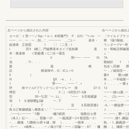
左ページから抽出された内容
右ページから抽出
カーポ⋮ト雪一一ノ9aj−＊e−｝本闇董門1 P．631i「”r−nv 一
〔マイルドブラ
一一．一．一．一．削……’．一一一一 ＿二L一 基本・
卿 1薩1睡鐵。
縦連棟 正面図 1 〔〕〔二亙：l
ウンダーグV一辱
i 田9 l纏二…門嘘欝基本タイプ規格嚢 基
セ・萄略語
本・横連棟 イ劉藪鷹＜ζ二項一彊流
⊥「 
＞ ll 闇一一・一一 叫
7A →
漁 ．Tr．．．
難鍵鋲 1 ＄
盤 毫 雌
包名＼匝鋼 撰
訟 横連棟Vt，i2：iEユ＝tl
一．ノ鍵鵠窪一．
ll ｝
嚢4 鷺c
lll §fi −e， i．
阜．．一辛磁蹴一
1 讐一一．．一一『．r
卜．．．．一嚢
呼 称マイルFブラックつンダーゲレー 湖 27−5
12 ｝じ
噂型 1 3〔｝−5尋型27−5身
一一一縫cz麗…
型 30一弘型「一…LL… ’一一 ＄罰鵜霧蓼
一．｛2レー一．
鴇 1 ＄瀞辮囎§2簸 一…下
一．一一．．．一
｛ 7 旨 ＄罫購置珊2
−IL・一醗協曹一
鳥＄訂舞嬢纏姦＼概魯名＼’「「一一一・一一一・・・・・・・
ト．．．．．．．
…’一一L−一一一「1灘l l臓1鯉調 髄数往セ脅
一…一一」欝一ご
（体入）紅一．．…。鷲藤一21．．一義識謬一2￥鴛器翫一2！
一一一…擁1…轟臨
−．．轟撫．12翻桁セ舜￥繍，辮 ｛．．．．一購掌．．．．
熟…・1…轟轟謬一
−1−一．．≠織奪⊥．．．一ノ織ガ1彗・一一ノ器騙一・B7 ・禰
醐．｛。欄露一控