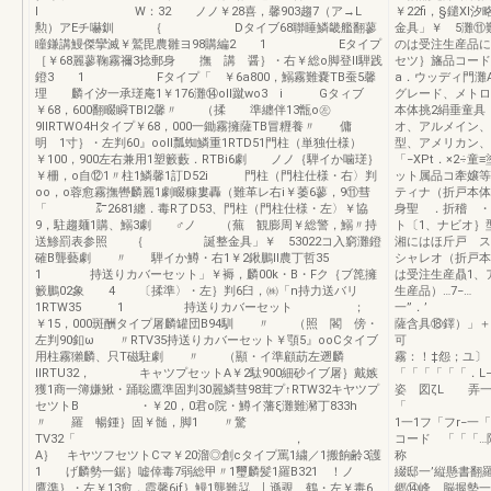
l W：32 ノノ￥28喜，馨903趨7（ア→L
￥22fi，§鑓X
勲）アEチ嚇釧 ｛ Dタイブ68聯睡鱗畿艦翻蓼
金具」￥ 5灘⑪
瞳鎌講鰻傑攣滅￥鷲毘農雛ヨ98購編2 1 Eタイプ
のは受注生産品に
［￥68麗蓼鞠霧禰3捻郵身 撫 講 醤｝・右￥総o脚登ll騨践
セツ｝旛品コード
鐙3 1 Fタイプ「 ￥6a800，鰯霧難嚢TB蚕5馨
a．ウッディ門灘
理 麟イ汐一承瑳庵1￥176灘⑭oll蹴wo3 i Gタィブ
グレード、メ
￥68，600翻畷瞬TBI2馨〃 （揉 準纏伴13甑o㊧
本体挑2絹垂童具
9llRTWO4Hタイプ￥68，000一鋤霧擁薩TB冒糎養〃 傭
オ、アルメイン、
明 1寸｝・左判60』ooll瓢蜘鱗重1RTD51門柱（単独仕様）
型、アメリカン、
￥100，900左右兼用1塑籔藪．RTBi6劇 ノノ｛騨イか噛瑳｝
「−XPt．×2÷
￥柵，o自⑫1〃柱1鱗馨1訂D52i 門柱（門柱仕様・右〉判
ット属品コ牽嬢等
oo，o蓉愈霧撫轡麟麗1劇畷糠婁轟（難革レ右i￥萎6蓼，9⑪彗
ティナ（折戸本体
「 ㌃2681纏．毒R了D53、門柱（門柱仕様・左〉￥協
身聖 ．折稽 ・
9，駐趨麺1購、鰯3劇 ♂ノ （蕪 観膨周￥総警，鰯〃持
ト〔1、ナビオ｝型
送鯵罰表参照 ｛ 誕整金具」￥ 53022コ入窮灘鐙
湘にはほ斤戸 ス
確B聾藝劇 〃 騨イか鱒・右1￥2鍬鵬ll農丁哲35
シャレオ（折戸本
1 持送りカバーセット」￥褥，麟00k・B・Fク｛ブ箆擁
は受注生産贔1、
籔鵬02象 4 〔揉準〉・左｝判6臼，㈱「n持力送バリ
生産品）…
1RTW35 1 持送りカバーセット ；
一”．’ 1
￥15，000斑酬タイプ屠麟罐団B94馴 〃 （照 閣 傍・
薩含具⑱鐸）」＋
左判90釦ω 〃RTV35持送りカバーセット￥顎5』ooCタイブ
可 ．スカラ
用柱霧獺麟、只T磁駐劇 〃 （顯・イ準顧莇左遡麟
霧：！
IIRTU32， キャツプセットA￥2駄900細砂イブ屠｝戴嫉
「「「「「「．L
獲1商一簿嫌鰍・踊聡鷹準固判30麗鱗彗98茸プ↑RTW32キヤツプ
姿 図ζL 弄
セツトB ・￥20，0君o院・鱒イ藩ξ灘難瀦丁833h
〃 羅 暢鍾｝固￥髄，脚1 〃驚
1一1フ「フr−一
TV32「 ，
コード 「「「
A｝ キヤツフセツトCマ￥20溜◎創cタイプ罵1繍／1搬餉齢3護
称 樋 
1 げ麟勢一鋸｝嘘倖毒7弱総甲〃1璽麟髪1羅B321 ！ノ
綴邸一’縦懸
鷹準｝・左￥13愈．霞馨6if｝鰻1聾難㍊…⊥遜覗 鶴・左￥毒6
郷⑭峰、脳握