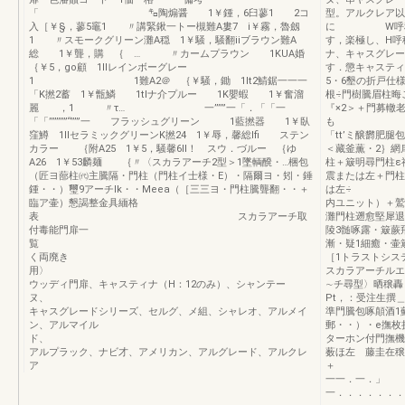
「 ㌔陶煽醤 1￥鍾，6臼蓼1 2コ
型。アルクレア以
入［￥§，蓼5竈1 〃講緊鍬一トー槻難A婁7 i￥霧，魯劔
に W呼称08
1 〃スモークグリーン灘A穏 1￥騒，騒翻iiブラウン難A
す，楽極し、H呼
総 1￥聾，購 ｛ … 〃カームプラウン 1KUA婚
ナ、キャスグレー
｛￥5，go顧 1llレインボーグレー
す．懲キャスティ
1 1難A2＠ ｛￥騒，鋤 1lt2鯖鋸一一一
5・6墾の折戸仕
「K撚2蓄 1￥甑鱗 1tlナ介プルー 1K嬰蝦 1￥奮溜
根÷門樹騰眉柱晦
麗 ，1 〃τ… 一’’’’”一「．「「一
『×2＞＋門募轍老
「「’’’’’’’’”“’’’”一 フラッシュグリーン 1藍撚器 1￥臥
も
窪鱒 1IlセラミックグリーンK撚24 1￥辱，馨総lfi ステン
「tt’ミ醸欝肥
カラー ｛附A25 1￥5，騒馨6ll！ スウ．づルー ｛ゆ
＜藏釜薫・2｝網
A26 1￥53麟麺 ｛〃〈スカラアーチ2型＞1墜輌醗・…梱包
柱＋簸明尋門柱ε
（匠ヨ蔀柱㈹主騰隔・門柱（門柱イ士様・E）・隔爾ヨ・矧・錘
震または左＋門柱
鍾・・）璽9アーチlk・・Meea（［三三ヨ・門柱騰聾翻・・＋
は左÷
臨ア壷）懇謁整金具緬格
内ユニット）＋鷲
表 スカラアーチ取
灘門柱遡愈堅犀退
付毒能門扉一
陵3髄啄露・簸蕨
漸・疑1細癒・壷簸
く両廃き
［1トラストシス
用
スカラアーチルエ
ウッディ門扉、キャスティナ（H：12のみ）、シャンテー
∼チ尋型〉晒穣
ヌ
Pt，：受注生撰
キャスグレードシリーズ、セルグ、メ組、シャレオ、アルメイ
準門騰包啄顛酒1
ン、アルマイル
郵・・）・e撫枚
ド
ターホン付門撫機
アルプラック、ナビ才、アメリカン、アルグレード、アルクレ
薮ほ左 藤圭在穣
ア
＋ ，
一一．一．」 
一．．．．．．