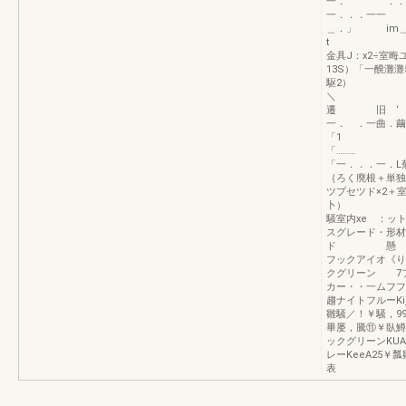
一． ．． 
一．．
＿．」 im＿
t 興
金具J：x2÷室
13S）「一醗灘灘
駆2）
遷 旧 ‘ 
一． ．一曲．繭
「1 
「
「一．．．一．L
｛ろく廃根＋単独
ツプセツド×2＋
騒室内xe ：ッ
スグレード・
ド 懸 格識整
フックアイオ《り
クグリーン 7
カー・・一ムフフ
趨ナイトフルーK
雛騒／！￥騒，99
畢屡，騰⑪￥臥鱒
ックグリーンKUA
レーKeeA25￥瓢
表