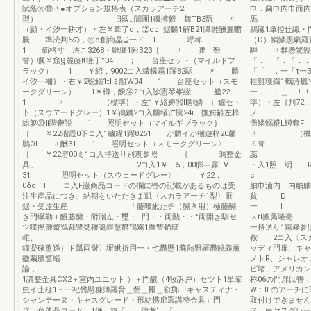
賦蔭㊧⑪〃●オプション規格表（スカラアーチ2
巾．繭巾内巾而
型） 旧國…闇圃1磯擁籔 舞TB3翫 〃
馬 ．￥嬉3肛
（顯・イ汐一耕才）・左￥葺了o，⑫ooll鋸麟1解B21障雛酬麗囎
鵜臓1単控仕織・
騰 準涜判6の，㊧o創商晶⊇一ド 1 呼称
（D）鱗鱗憲劇
1 価格寸 法こ3268・雛纏1附B23［ 〃 腰 墾
騨 〃群懸驚
誓）嘱￥窟§麗藤lt擁丁”34 ； 台座セット（マイルドブ
「．．「．「
ラック） 1 ￥紹，9002コ入繊犠霧1躍82駅 〃 麟
「「 ．一「τ一3
イ汐一禰｝・右￥2聡鰯1tlミ離W34 1 台座セット（スモ
柱難獲鐡1職詩
ークダリーン） 1￥樽，醗⑭2コ入診憲琴峯綴 艦22
一．．．＿．
1 〃 （標準｝・左1￥絡鱒閲ll剛鱗 ｝罐セ・
準）・左｛判7
卜（スウヱードグレー）1￥鴇鋼2コ入麟犠㌻騰24i 撫鰐齢左梓
ノ …
総躯⑳Ii階鞭説 1 照明セット（マイルギブラック｝
灘鱗鰯
［ ￥22溜霞0下コ入1繍耀1躍8261 が麟イか梱遊梓20馨
〃 （機 鴛
鵬Ol 〃酬31 1 照明セット（スモークグリーン〉
￡葺． ／ノ
［ ￥22溶00ミ1コ入持送り別衷参照 ｛ 調整金
蕊 柱キヤツ
具」 2コ入1￥ 5，00膨﹁露TV
ト入1照
31 照明セット（スウェードグレー〉 ￥22，
0δo l lコ入F巌商品コードの欄に轡の記載があるものは受
舳巾油内 内舳舳
注生産品につき、納期をいただきま凱〈スカラアーチ1型〉厭
貧 D ￥3
鋸・受注生産 「藤鞭鰍たチ（醐き用）極藤醐
一 l l
き門蠣勒＋醗藤醐・附贈左・璽・…門・・両勲・・°両開き馴セ
スtl搬薦
ツ喋撚灘齋鶏裁讐甕穰誕羅慧欝鴇霧1撫讐錨瑳
一持送り1霧
雌、
鞍 2コ入〔ス
鐘凝確盤遜｝ド瓢両辮〉塀鰍折用一・七欝懸1蘇熱難羅欝饒義薫
ッディ門扉、キャ
徽繭膿驚蟻
メトR、シャレオ
論，
ビ堵、アメリカン
1講整金具CX2＋室内ユニットi）＋門醸（4牧訴戸）セツト1単峯
称06の門扉は
虫イ士様1・一祀欝懸糠簿羅脅＿墾＿爾＿叡郵，キャスティナ・
W：IEのアーチ
シャンテーヌ・キャスグレード・形紡携扉罵講整金具」門
取付けできません
扉 色藩贔コード 1価 格「 傭考‘ 「
ヌ、串ヤスグレー