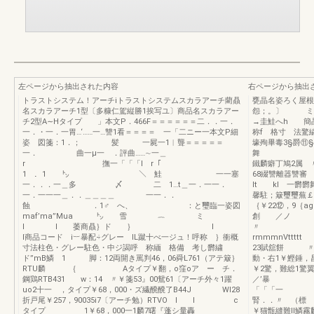
左ページから抽出された内容
右ページから抽出
トラストシステム！アーチiトラストシステムスカラアーチ藺贔
甕晶名姿ろく屋根
名スカラアーチ1型〔多糠仁駕縦勝1挨写ユ〕商品名スカラアー
怨；。〕 ミ
チ2型A∼Hタイプ 」本文P．466F＝＝＝＝＝＝二．．一．
→圭鮭へh 簡
一．・一．一胃…‘……一…讐1看＝＝＝＝ 一「二ニー一本文P細
称f 格寸 法驚繍
姿 図箋：1．； 髪 一屍一1︳聾＝＝＝＝＝
壕殉畢毒3§爵⑪§
一． 曲一μ一 ．評曲……∼一＿
舞
r 撫一「「「l r「
鐵麟癖丁鳩2属
1 ．1 ㌧ ＼ 鮭 一一塞
68綴讐離器讐審
一．．．一＿多 〆 二 1…t＿一．一一．
lt kl 一欝
一．一一一＿．．＿＿＿＿ 一一．．
馨駐；簸璽璽蕪￡
蝕 ．1♂ へ、 ：と璽臨一姿図
｛￥22⑫，9
maf’ma”Mua ㌧ 雪 ︷ ミ
創 ／ノ 華
l l 萎商贔｝ド ｝ l
〃
l商品コード i︸暴配÷グレー lL蹴十べ一ジュ！呼称 ｝衝概
rmmmnVt
寸法柱色・グレー駐色・中ジ謁呼 称緬 格備 考し欝繍
23賦舘餅 〃
ド”mB鱗 1 脚：12両開き罵判46，06舜L761（アテ簸｝
動・右1￥鰹錘，
RTU麟 ｛ Aタイプ￥翻，o窪oア ー チ．
￥2驚，難総1驚翼
鋼鶏RTB431 w：14 〃￥箋53』00鴛61〔アーチ外々1躍
／’暴 vav
uo2十一 ，タイプ￥68，000・ズ繊醗醗了B44J Wl28
「「「一 
折戸尾￥257，90035i7〔アーチ勉）RTVO I l c
腎．．〃 （標 
タイプ 1￥68，000一1麟7曙『蓬シ量轟
￥猫甑縫難Il鱗霧