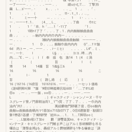
3．．．．．．一一．．．．． 醜“導個1ゴ1 ．．77＿
一了一一一．．．．．．一一．． 縫uかむ7…… 丁撃35
繭 L……s’一一…・ x．、．↓ ．．＿ 1 」 ．『．
1 ．．↓ ｛ 、＿ tt−．t＿t，」…＿
1． ミー一十 ︷．．．．… 1 i・．．．．
一．一一一†…1… ［4＿＿L＿ ．．．了曲 巾tヒ
1 ． 1「「肖、h「………1「−11了 「1．
1 、 1鞘h1了了「．．．了．1．内内舳舳舳曲曲曲
曲．」 ．． ︷触内内内内巾内内一．．．．．．．
一．．． 3舳内内舳舳舳曲曲曲触舳 一一一一．．
一． 1 D．．…」舳舳巾曲内内内 G“……1マ舗
6d 内トー．一．一一．．．i︸ミヒi ．．．．，L4”．ミ．
一．一十、 l L§．．．． ヨヨ…噂……内
内………“E．一．； l l 奉 描 包 激14 1｛4 ミ渦
［ ｛ 旨 i I ミ
博 14 14麺 旨 1魂§三6
16 16 16 16 こ
l l・ 1
旨 ｛ 路し絡 ｛ 応 ｝ミ
16｛16116｛16砦旨 16161616．一一．．．．一セット価格
（謝6騨脚叫脚゜°腿゜9哩叩蝉鑑卿呂聡600「「……了81L睦
⑪o ．一．．一一舗，oo⑪．．．．一．．一一．一一
L ．｝ギャスティナ・シャンノーヌ・干ヤ
スグレード警ノ門廓鞘油而1＿1““r買．了了．了．．．一巾内内
油内“内1．．．．．． 萬繰麟物門騨礪了億，⑪oo舳内
曲舳㎞曲舳曲曲晒内マ1蓉加o715加071了，O⑪0遡隆塑・馴羅臼
磐1轡器1器膿・了9騨騨讐゜総lll㎝…．1… 1……T脚弱ooミ
一 ．…L舗湘o駐i了加o 麟「瀞璽蓋翼ks、キャスティナ・シ
vンテーヌ・キャスグレード門離ま声こはアルミ形材醐騨を吊る
囑合は「灘聾金搏jjを、轟繰アルミ欝物隣騨を1争る嚇倉は「講