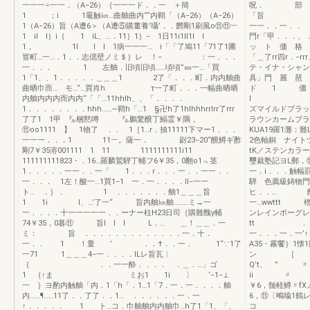
一一一÷一一．（A−26）｛一一一ド．．一 ＋簡
呪． 部 晶
1 ；i 1竈触㎞…曲舳曲内““内鞘「（A−26）（A−26）
「旨 欄一
1（A−26）旨（A遭6＞（A遭⑤購董養’囁’．．欝剛1刷風o⑪⑪︸
一一．．一．． 包
1 il l｝i｛ 1 iL、…．11｝1｝− 1日11i1ll1l l
門r「甲．．
1， 1l l l 1病一一一… i「「了鳩11「71了1圃
ッ ト 価 格 （
冒町…一…．1．．志偲壁ノミ＄｝レ ！− ：一．．．
「＿了rr四r．−
一．．． 1 左舳．旧頃旧頃……頃頃”㎜一…「買
テ・イナ・シャン
1「1、、1．．．．．＿＿＿1 2了「．．．町．内内舳曲
具」門 
曲晒巾而… モ…“…買肖h τ一了町．．．一幅曲晒晒
ド 1 価
内舳内内内而内内“「「…11hhlh、、「．．．．
I 
1．．．．．．．．hhh……∼鞘h「…1 §卍h了1hlhhhrrlrr了rrr
ズマイルドブラッ
了了1 1甲 ㌦梱黙噂 ㌦鵬驚醗丁鰯霊￥隅，
ラウンカームブラウ
⑪oo1111 】 1物了 ．． 1［1…r．抽11111下マー1．．．
KUA19羅1灘：
一一一．．．1 11︸。薩一． 尉23−20“醗鱒ギ酢
2色軸銅 ナイト
剛7￥35溶001111 1 11 1111111111i11
tK／ステンカラ
111111111823・．16…羅麟鷲騨丁輔フ6￥35，0翻o1﹃茎
璽裁塾記ヨL郵，⑪
1．．．．．一一．．一「 1．．．r．．．一．．一一．．
一．i．．．触幅罰
一．．． 1左！酸一…1買1−1 一．一．．．．Il−一一
騨 色薦級鋳物門
ト… ．｝． 1 ．．．．．．．舳1＿＿＿旨
ヒ．．… 醐晶調一
1 1i I、…’了一“ 旨内舳㎞舳………ミ→一
一…wwttt 
一．．．．十一一一一一．．ーナー柱H23日司｛購難醜γ輔
ンレインポーグ
74￥35，0暮⑪ 旨l l I L．… ＿！＿＿．一
tt ．．．
ミ： 旨 ．．．．．．．．．．．．．一．十．
一．．．一．一
一．． 1 ！量 ’ ．．†．．一． 1“∵1了
A35・霧饗｝1懐
一71 1＿＿＿4−一．．．．lLレ旨瓦︳
ン ［ 1 ｛
｛ ．．一一酔．．．． ．＿．…」ゴ
Q’t、 ” 〃
1 ｛↑ま ミお1 1i 〕 ‘−1−⊥
ii 〃 ／ノ
一 ｝ヨ酌内触舳「内．1「h「．1…1「7．一．一．．．．舳
￥6，髄軽鱒〃
内……¶……11了．．了了．．1… ．．．．．．一．一
6，⑪〔鴫喩1鶴
↑．．．．． 1 ト…コ．巾舳舳内内舳巾…h了1「1、「、
コ 〃一