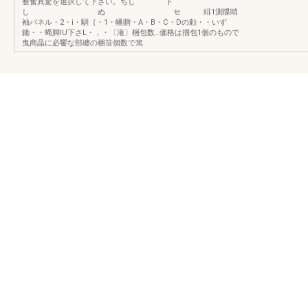
整奮異驚を選択して下さい。ちし ド
し ぬ セ 緋1測牒哨
袖バネル・2・i・馴｛・1・幡贈・A・B・C・Dの勅・・いず
鋤・・蝿脚IU下さL・，・〔潅〕梱包数…価格は掴包1個のもので
曳商晶に必饗な部纏の梱笹個数で篤