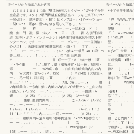
左ページから抽出された内容
右ページから抽出
むミミミミヨミミじ轟［璽江融6司スカうゲート1翌※全て受注
※全て受注生鷹晶
生産晶です。Aタイプ晒門騨繍艇金鄭該当ページをこ篤下Sいtt7
一一．．．．．
一噸ql計＞」規格蓑㊧｝〉橘1）団くノ7回＞」刈ドγ※セツtw一
「W「WWW…了
ド襲tSkps．署go∼雪93を肇き照して下さし、o一一一．一．
（A−26｝．
一 呼 称 ．．一一．一．一隠齢コ＿ド ！
塑墾 ｛ 価
醐 側 門 融 檬 溝x／……tt……▽． 茂………胃…右側門袖機
「「 W28W
縫（照明・ポストィンターホン）付産側門抽機鰍照明曜スト吋
1「1罹…W「「
ンターホン）ξ寸．一．．．一．．一 グレー｝．一一窪価格1
壁．．．．．．一
心ジ当1 、画繭轍面曜1櫛繭臨祠面・i磁・1 了了．．．．
一．．．．．．
了「．−1一 一．一．．． ．；07−i2触G7一横用iG8−12囎…m
≡げW““…世世
警……拍…．．．．1．．．．．．．巾““由r油内舳
一 側桁囎木“一
〒 冒…町一一丁・8−16細一酬・9鷹
30瞳鴨麟 
｛・9−1棚 ！…1…舳11：藩｛脳晦舜官・繰一錘．1薦剛・
世… 1w了l
漏 一 w28幅．巾．．曲曲舳曲舳舳油内内内内
聴2……［．．．
内 W30男1｝婁A−3（P．125） ｝￥214雪｛30駐黛へ
§l f…．ヒ1
一．．毛一鱒1．職1砺｝．爾 ミ内内…
難㊤L“油…“罹
肖………“「「1．．．．．．．．．．∫A蝋（嚇＿⊥一．i I 舳
オ W30陶蹴芝
内舳舳曲曲．一肋舳…触巾内触内内内内内“罎根セット＿曲内舳
二 1 罰罰ヒ
別蓑八3（P」25） 一．1．．一一．．．．一．一曲舳（A
o蓼§1 ．．．．
遡 ．．（A−25）「．ヨ．．．．（A−25）〈A一ヤ融．
⑫11了．．！ 
l！．． 曲舳…曲舳内内内．．．．． ご︵A−26︶（A−25）
⑪1．．．．．．
一．．一．一一．−1−一一．．．． ．．．
⑪ l l−
1（A−25）1（A−25＞ 「一一一一一．． （A−25）1「了
毒．． 
11「1…h「「「「．内……L……m買．一一一．．（A−26）．．
｛一 W2
一．一．舳舳内内㎞油￥麗覇o⑪毒内油而…7￥2271⑪⑪⑪ミr
舳．ヒヒ内内“
一 一．．…」． ．い ミ 1 旨
「「「．了「1−
E…………ド．．．．．．一．．．．一．l W32雰嬢A3〔P．
ヤ糊麟2＿⊥暴畿
125）…一一 じ…！．．環．．．一．． 1︷ ．．
一…W32㈹麟3