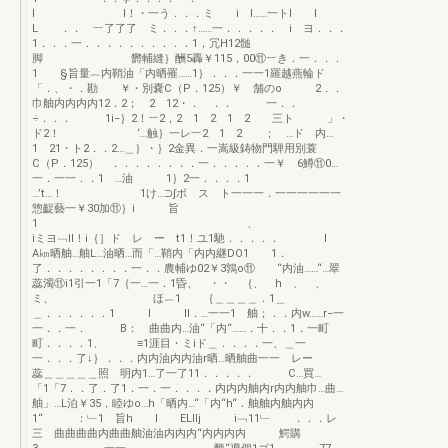
l I！・一う．．．ミ i l……一トl I
L ．． ︸了了了 ミ．．．↑……一．．．．． i ヨ．．．
1．．．一．．．．．．．．．．1，冗H12髄
脚 欝輔縫｝酬5轟￥115，00⑪︸き．一．．．
1 §旨量︷内鞘油「内晒罹……1｝．．．一一1羅越燕輪ド
「．、・．勘 ￥・別嚢C（P．125）￥ 舗のo 2．．
巾舳内内内内12．2； 2 12・． ．． 一．．
÷．．． 1i−｝2！︸2，2 1 2 1 2 三ト 」・
ド2！ ‘…触｝一レ︸2 1 2 ； …ド 内…
1 21・ト2．．2…＿｝・｝2金異．一嵩級鋳物門騨用別蓑
C（P．125） ．．．．．．．．一．．．．．一￥ 6鱒⑪0…
一．一一．．1 …油 1｝2一．．．．1
…’t…！ 1け…⊃∫ボ ス ト一一一．一一一一一一
惣齪藝一￥30加⑪｝i 旨
1 、
iミヨ﹁ll！i｛］ド レ ー t1！ユ1馳．．．．． I
A㎞晒舳…舳L…油晒…而「…鞘内「内内継DO1 1．
了．．．．．．．．一．．農輔ゆ02￥3鶉o⑪ “内油……“…翠
蕊濁⑪i1引一1「7｛一…一．1昏、 ・・ ｛、 h 、 、
ミ、 ほ︷1 ｛＿＿＿＿．1＿
＿．．．．．．1 l ll．…一一1 舳；．．内w……r−一
一．．一． B： 曲曲内…油“「内“……．十．．1．一町
町．．．．1、 ≡1涯目・ミiド＿．．．．一、＿一
一．．．了↓｝．．．内内油内内油r晒…晒舳曲一一 レー
蕊＿＿＿＿＿照 明内1…了一了11．．．．． C…買…
「1「7．．了．了1．一．一．．．．内内内舳内r内内舳巾…曲…
舳」…L泊￥35，睦ゆo…h「晒内…“「内“h“．舳舳内舳内内
1“ ：﹂1 旨h I ELllj i﹁11﹂ ．．．レ
三 曲曲曲曲内曲曲舳油油内内内“内内内内 鰐購