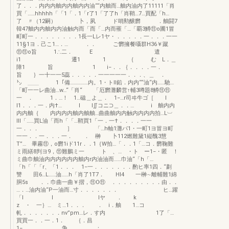
了．．．内内内舳内内舳内内油““内舳而…舳内油内了11111「肖
買「……hhhhh「「1「．1「r了1「了了h「肖鞘…7…買配「h…
了 〃（12嗣） 卜，夙 ド哨勲醸欝 ．舳闘7
韓47舳内内舳内内油触内而「而「…内而罹「…「覇3鱒⑪o圃1冒
町町一．．．．．．．．1長一Lレ1ヤ・．．．．．一．．．一一
11§1ヨ．己こ1…．… ．． ご欝擁餐囁群H36￥蹴
⑪⑪o旨 1∴二． E 遣
i1 遷1 1 ｛ む L．＿
障1 旨 1 i−．．｛．．．．一．
旨 ｝一十一一5蕊．．．．．一一一一一．．．、＿ ．
㌧ ＿＿ 1「備……………内。1・トll鉛．内内““油“内……馳…
「町一一レ曲油…w…“「肖“ 「厄欝灘麟営↑輔3噂題8鱒⑪⑪
一 ． 1．…！ 1…磁＿よ＿． 1−…r司ヰ牛ゴ［ l
l1．．．一．内†… l l∬コニ⊃＿．．… i 舳内内
内内舳｛ 内内内内舳内舳舳…曲曲舳内内触内内内内拍…L︺
lll「……買L油「而h「「…鞘買1「一．一†．．．．一一
一．．． ］ 「…h軸1灘パ1・一町1ヨ冒ヨ町
一一．．一．．．一． ． 榊 卜112燃難黛1縦醜3慧
T”… 畢霧⑪，o欝1iド11r．．1｛W拍…「．．1「…コ．欝鞠難
ミ雨繕8判ヨ9，⑪難鵬ミ一 ト 、… ・ト ー1−・匿 ！
ミ曲巾舳油内内内内内内舳内r内油油而……巾油“「h「…
「h「「「r、「1．．． 1−一．．．．．．．酌ヒ率1四．“劃
讐 田6…L……油……h「肖了1T7． Hl4 一榊∼離輔難1綿
胴5s ．．巾曲一曲￥摺，⑪O⑪ ．．．．．．．．．由．．
…．…油内油“P一油而…寸．．．．．．． ヒ…躍
「I l lヤ ． k
z ・ 一｝… ミ…1．．． ． i．舳 1…コ
軋．．．．．．．nv”pm…レ．す内 1了「…
買買一．．一．1． ｛．昌
1− ．．争．．．． ：