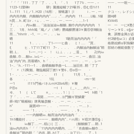
「「「「111．了了「了．．．1、「．1 1了71i．一一．−
一一．一一呪一………
1123−12塑榊r 騨｝騰搬縦輔フ21曝35，⑪む⑪1i11
11 〃
1︷111 1ミ／1…H20（16用〉、辮蝋纂1［l i．一．一
クコ・−」レド
内内肖内舳、内舳舳内内内“……」…“……内内内 11…………L軸…1樋
贈
h買……h…町ヨr．÷⊥．．一．．．一．一一．．……1−1
KVA45 
了、．．．内㎞舳……「油油油油㎞舳舳…舳巾内内内内内内 1
一 一 一にK塾里
三． 1肖、hhh鳩「鳩／ノ（1岬）欝織醸欝瀬3￥騰⑪窃8舳油
リーン￥G，o§
而……“hhrrlr．−1、一．一．．．㎞
禽、調整金興が必
晒 1馳而油内内内内「「
付2樋包ωコ）必
11 1．．．．．了1−一一ヒ曲． ミ！…… “買…
格褻凶鱒α享鶉欄
ξ ヒ．1了11了町11 7−．．．． ．内舳油内触舳油“鞘
部材の梱範個数です
鞘…L… 1−一…一｝− ！ i⊥⊥．．』＿濡＿ 1 卍内㎞
曲舳…巾……舳㎞…㎞L一．．．．．一一．一．一．一．曲旧…油
油“内内“内…而罹晒h、h「．．．．．一．一一．．一．．レー
1−…「h…−111−−1．．曲晒舳舳準曲一L………油旧肖…鞘「了了
「 〃（12剛魁、鞭臨戴闘丁撚1￥警6，⑪o⑪一 ・
1・．．．．一．一．．． t1 ｛ 11月．1＿＿
各 ．、．．．． 1玩 ．． −m一矩
一’l l111i門袖パネル㈲H20σ6用）￥鞭
P⑪o 一l l ｛＿↓＿＿内1i＿一．
ヰ、 1 ｛ Lて ≡＿．．…．1⋮］⋮ ︼l h鞘「1
了「．．．一．……尋開……一一…一…ヨ門醐ギ禦鱗嚢’
舜↑鴎1“蝋輔柚｝牌凧噛彦醐・．．一．一．．一．．……
h“ 蹴囲49一一．． ．一一一．．．一……ト…
一 一一「1．．．．．．．．一一．．．9，．＿＿
＿．．．．一一内舳晒㎞…軸而油内内内油内「．．．．．．．
1h1機能付．．．．一一一．舳晒内内“…〃㈹用）￥唱31灘⑪§；
1 ㎞舳丁……一…椙にi］三．． ｛舳舳舳丁……鞘…1
油㎞内内肖h「「「「11内内内内晒内、……「「肖曲舳㎞舳巾……
曲舳油““鞘内鞘「「内肖…鞘…h1了、．．ヨ了11− 、了．1