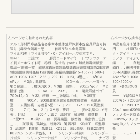
左ページから抽出された内容
右ページから抽出
アルミ形材門扉趨晶名姿扉牽本整体竺戸体新本錠金具戸当り持
商品名姿扉＄遭体
送り（轟整金興舞︶懲 鞍壇ヲ込ル金亀異響 アル
門 柱埋F込ル
マイルF3型〔マイル拶ラ”・0・アイ剥一ホワ蕉本文P．
ク・アイ＊’・」一
3s4T’T 二誰t’L’ 膨品コードマイf｝ ｝’ブラツク ア
ラ／ク アイぶり
イ劇メーホワイト呼 称鰻 箔寸浩（w×H）離鐡雛轟鐵膿驚
鑓 ； 良翻騨
職編一’離霧一寛「鰯繕霧轟綴葺霧轟醸舞轟綴雛藻幽翼猫2幽霧遡
鱗t’t．．酬脚押暫
3幽鰯雛幽購輔姦解12幽粥馨3轟糀鶴嬢翻藝15−10c7−］o08−］
08−IoA開鵜5轟
oG9−19G6−1207−12i38−｝209…12．￥23、4懸＿．．6ftCxl，
ANeef5s9−10
ePv／ ￥2騒，亀籍鶏 ICD︸xk，︹︸︹︸毒−￥．
60C×
嬰コ鱗鰻＿．．雛Ox場OO．￥3穆，懸覇． 900xtv°gc／ ￥2
塗 7参OxlOO
甑塚｛灘 5・oo × 1200t，．．￥．薯歎尋鍵ゴゴ“
7GOx12／D．￥32、糟尋 一＿雛魅聡〔樵、 ￥3尋窪
一一 ￥騎β鵜￥鮨
雛 90Cx1、200纏馨馨燕雛蓬毒鐙離纒難霧 燕購絡
2007G6×｛20
憂．．ム購鱒褒 み礁君5憂！i’7−］208・−12c9−12￥薦溜窮
一一07−1208−
舜 7〔｝Oxl、2〔｝O￥鯵，讐鐸 ＿ ｛蜘×乳卿◎…￥毒
2C≦〕soexl2
著，＄猟｝ 900×1，2BC 織難雲 籔瀞雛 緩藩魏 l
ノ」ノター片錠
一’t肥tttt一一ttF四t一一稿 翼轟繊難 籔蟹雅 織欝欝＿笹箆
BKB926ノリ
＿，、…蹴飛鵜 鶏鍵焦 総難23 誕麗2軽 KS鍵了 眠盤尋
wag4k／リノタ
3 総露懲 K灘馨 瓢灘22 KDB23．誕ゆ暮聡 鮫騰27繍彗
塾 懸鱗馨
KB939シiiンダー片錠臥 1 シリンダー拷錠8 シリンダー
＿．．・＿F
片’錠D シリンダー一片錠E シリンダー片錠j ナビ万
驚 KPB