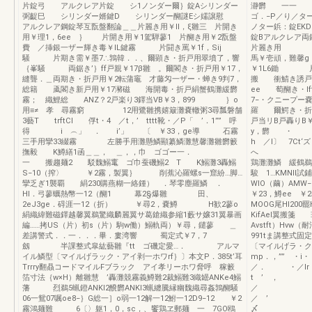
片錠弓 アルクレア片錠 シ1ノンダー爾｝錠Aシリンダー
瀞欝 一一 K
弼齪巳 シリンダー婿鍵D シリンダー醐謎Eシ嬬譲慰
ゴ．−P／り／タ
アルクレア鋼錠琴互翫盤翻論＿＿片麗き用￥ll，ξ雛三 片開き
ノター鋲：錠EKD
用￥理1，6ee ｝ 片開き用￥1駕騨蓼1 片醐き用￥2翫盤
錠Bアルクレア
費 ／挿銀一ザー輝き毒￥IL鍵霧 片闘き罵￥1f，Sij
片麗き用
騒 片期き需￥墨7∴鶉韓．．、爾顕き・折戸用翠墳了，響
馬￥壱頑，難馨g
｛峯騒 両鋸き’｝ff戸親￥17β雛 。爾閣き・折戸用￥17，
￥1L6鋤 片
縫聾．＿両期き・折戸用￥2転蒲竈 才藤匁一ザー・蝉き9判7，
搬 衝鯖き誘戸
総籍 颪閣き新戸用￥17瀦磁 海開毒・折戸絹蟹鶴灘緩欝
ee 萄醐き・l
霧； 織鯉総 ANZ？2戸楽り3鐸当VB￥3，899 ｝o
7−・クニープー嚢
用≡≠ 孝 尋霧窮 12用鷺雛携嬉簸灘嚢轍粥3尋瓢磐舗
羅 爾鰐き・折戸
3藝T trftCl 俘t・4 ／t，’ tttt靴・／P「 ’．1”” 呼
戸当リB戸轟りB￥
得 i ︵」 ． i’」 〔 ￥33，ge導 石霧
y，欝 ・ 
三手用攣33綴霧 左勝手用灘懸鱗顯纂鱗灘慧馨灘雛欝籔
h ／l〕
撫毅 K鱒繕1函＿＿， ＿，，巾 ゴゴー一．
へ ￥
一 搬趨麺2 駁魏鰯竃 ゴ巾蚕磯鰯2 T K鰯灘3轟鰯
鶏灘灘鱗 緩鶴鵜
S−10（搾〉 ￥2霧，製翼｝ 削蕉沁羅螺s一窟紛…脚…
駿 1…KMNII試
攣乏ぎ1襲覇 絹230購燕糊一絡鍾） ．琴零塵羅鱗 ．
WlO（繭）AMW
Hl．弓蓼蠣熱幣一12（醐1 幕2§爆雛 田、
￥23，鱒ee 
2eJ3ge．碍涯一12（折） ￥尋2，嚢鱒 H歓2蓼o
MOOG尾Hl200罷
絹織緯難磁鐸越馨翼鵜驚織麟麗翼サ葛鎗織参縮1藪サ嬢31翼暴画
KifAel翼搬箋
編……拷US（片）初s（片）駒w働）鰯軌両）￥尋，鑓蓼 ＿
Avstft）Hvw
差講警式．．一．．．畢．婁湾響 蜀定式￥7，7
991tま講整
劔 半課整式皐紘藝雛『tt ゴ磯定愛…． アルマ
〔マイルげラ・ク
イル鱗型〔マイルげラック・アイ剥一ホワrf｝〕本文P．385t’耳
mp．，
Trrry翻贔コードマイルFブラック アイ孝リーホワ脅呼 稼籔
／． ・／Ir
箔寸法｛w×H）離雛慧 ’轟灘競霧義鱒難2裁鰯難3織罎ANKe4鰯
t ’ 
藩 烈鵜5蝋鐙ANKI2醗欝ANKI3蝋纏騰縁幽魏織尋姦鶉醐騒
／ 乞
06一鴛07嘱oe8−｝G総一］o弱一12解一12鮒一12D9−12 ￥2
／ ’
霧鴻麺難 6〔〉躯1，0，sc，、饗鶏ヱ郵麺 一 7GO鴎
〆 ・盤