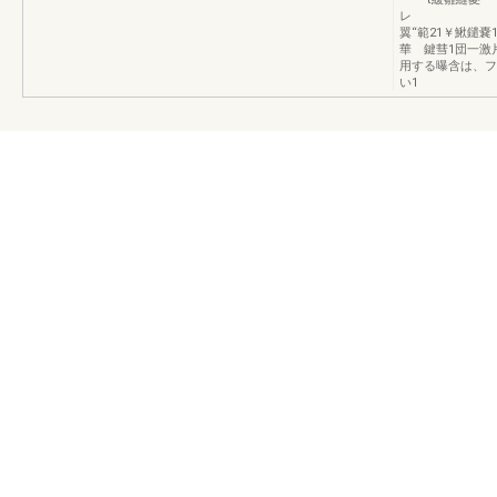
レ
翼“範21￥鰍鑓
華 鍵彗1団一激
用する曝含は、フ
い1