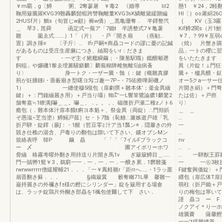
￥m覇，g〔鱒 粥、2奪蓼屠 ￥毒2 《婚導 lil2
懸1 ￥24，2軽翻
鞠用簸騰羅KVG39難轟麟髭蝦跨讐鞠離董KVG3sK鱗離黛緩贈編
Hl〔｝oo屠絹2
2HUSf片）鯛s（旬冒じw顧｝褥w僑）＿黒亀珊奪． 半鐸整弐
｛ KV（玉
＿ 琴3，箆舜 函定式一蕪ア「7鋤t 半誘整式7￥亀薯
Kif鱒2闇s（片
雛 薗ゑ式………｝1「（片） ・戸「開き扇 （燕勧…
￥7，？99￥亙
置｝調き揮≡ 〔子斤〉… Ifr戸嗣※商贔コードの謬に憂の記鍼
（焼） 片蟹き購
があるものは受庄生産癩につき、紬期をいr：だきま
品」一トの櫻に翌
す ・一ぞ主イ鰍艦瞬繭；・陳葱駅職）鑑醗噸遡
をいたたきます
飼稲」や嬢磯1黎ゑ埋澱騒癖麟〕麟蕪糊牌雌無離5油病蚤
異（片錠！⊥門狂
り〉 身一トク・一ザー騰・髄（：鍵｛概雛真膠
騰＋・櫨具
荊が妊腫鍾i・垂薮廟き型曙ヨ匁ゴ趣一7P−・75佑療嘩厨磯ノ
オー5クa一サー
1） 一纏使穆5槻包（扉劇撰＋雛本体’；釜金異緬
片開き絹）＋門弩
鍵）＋：門鐘緬麗き用）＋戸当り囁）蜘㌃一L響箪鷺論膿1麟驚2
たは佐）＋戸癌
舗奪嘉≒1瞭溝∫嚇＿＿。嚇＿、．。。，、磁微折戸瀬二種zノト6
癒包（．難本体汁扉本餓t痢ヨ本魁＋、祭金異（両錠）∴門頬鋲
＿
ぞ愚滋÷芝当塗）鱒鰯戸菰］セ・ト7髄（恥鯵∴簾嫉逝戸雄「乳
折戸騨・錠鐸（蕨∫：・1醒（哲豆零≧汁ア当1瓢ン※．隠馨きの外
競き仕樵の湯含、戸毒りの翻包は隙いて下さい、鑛オプシMン
…
規絡表呼 韓P 繭 贔 「「「「7イルFブラックコ
ー 〆 圃アイポリーホワ
… 
脅緬 格霧考曜外翻き用持送り片開き馬1v ぎ簸簸鱒目＿……
… 一騨猷王罫
門一賊轡1鴛￥3，鵜窮一一．一．一．一．一醗き累．1欝難箋
一 一㊨3枚折
rwrwwrrrrr僧緩耀輔21．．．「一￥鳳軽雛r「距rrへ……・1ラッ叢
F鍵奮興価錠〉＋
扇晋翻き蘇．．． §織簸翼 籔奪幽71L畢 馨雛一
纒包（扉広体T扉
巌持麗きの外禰きf±様の鰹にシリンダー」錠を簸用する場倉
萌柱（折戸鋤＋戸
は、ラッチ錠鶏片外醐き部贔を1楓包使爾して下 さい．
りの梅包は寧いて
謹 贔コ ー 
ノクアイ＊り
雄騰嚢 薩馨鰹
一一’t緩雛縫菱