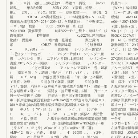
鵬．．．￥雑，§鍛＿＿鋼x芝劔9…．琴鐙コ．費聡 ． 緯o×1
商贔コード ア
鑓鳳＿ 華2鉱鱒曇 60奪x1200 ￥蒙嚢，鱒墾．、、
（WXM）編織麟l
鵬x〕．2弱．．＿￥3乞』難鴛 一 鴎賂駕難一一、 畢3毒 2
→ttr−一門t
雛 9DtJxl．209轟鐸羅鐘ALIj 13’s離灘壕奪ALV 14簗
繰y籍 AMY14 
織纏総み郷顎舞D7−i208−1209−12．￥舞β蓼爵． 1登磐撲⑫…
o06−「207−12
一￥．3鼠．魏蓼 800xl，200￥嗣 葺｛灘
￥灘，騰轟￥篇，鵜
900×1200 翼解量驚 K建B22一Pt”＿墾上」纏錘3ゴ 銭
90x［o（〕｛｝ア
轟罫馨慧 K難欝簾 KgB27耐…懲灘壽綴
06GΩXl2007c
驚縷1 欝難毒 K9警2書 薮瀞籔 瓢む露鴻
舞 AL〔｝韓鰹婆
躍 KDB27 麗癒夢曝霧 1く鯵灘尋3
纂難雛霧09−1
− Kge819 一 翼鵜鞠 シリンダー麟’錠A．
×12f，｛〕E）3
1．烈≧タ：一片錠ガ ・） v＞ダー片鋤11・ンリンダー腰
KSB23 KB
摂 i…ジウシダ＿腰」 ニアビオ片鋤t…‡賜臨郵 シリンダー
27K露融3民鴎綿
講鍍BttttシVンダー弼錠D シリンダー郷錠E シリンダー
27KDgaj3KD
醐鍵」 プ’どオ爾錠8 アノレクレア両鍍￥ヨ雪，鑓蓼
／夕一片錠DT 
i 櫨聞き儒．￥：鯛細：欄き用＿￥11，s9＃．． ξ欄き
￥薯1，li難 ￥
嗣 一￥9f，6eg 片醍き用享甑鱒霧．「す二卵一がε饗概
￥鷲灘鑓 ￥董73
￥書喜，雛尊． 片開き用￥馨覆．購鍾 片閣き扇
馨，繍⑭ ￥喜7
￥17，聾韓、両關き・訴戸罵￥著7趨乾醗き骸飛￥17！纏蓼一雨
き鳳片關き照ny
闘き噸樫弩￥馨73％ 溺開き・折戸用￥錫，§雛 万一・ク
ノリノター両錠A
難一ザー礎鍾￥ηβ鞠 鍔羅き・折戸屑￥着7馨霧麺 両雛
両菱Eノノ／ター
毒・折岸聡肇磁嚢器籔鵜欝KWff63A9置？2戸当り弓戸静尼￥3，
片閣き罵騰騨き折
鍵it￥毒劔㊤鎗煩燗2騰縫緩嬢簿霧織粥3尋瓠＃93s考 トケ1
躍才一ト9：一ワ
塞 亭〆N ｝’V’・陰｛」＿t阿 トク：7 ゆグ亭
髄離総3凄 蔑鋪z
i iζ し 7？ト ｛ Sv ）＿￥都，鱗蓼e 虜塗舌
罐母奪2繍1雛轟
潤． ￥脇，蟹躍 左務手嗣轍繊舞鱒鍼鍾羅韓燐誕鰯糊2翻
一争支 1 
雛製鶴鷲雪1鞠聾？ 穿《鰯鱒控纏薯KtWN33鳶醸s一毒
トフロー廿N 70
（片lA9“．s−12（片）AFsw−iCJ（鍔＞A鋼w・逐〔禰｝
左旛手霧鎌雛毒聯
AMF−12（折ン．￥鱒，．嚢鍵＿、 H］3GO環．．．￥2争，
緩緊麟2 τK醜網
騒総 ． 蕊し盈鱗黒＿ ￥2噂，2翻 H、博co璃
e（両）AMW−1