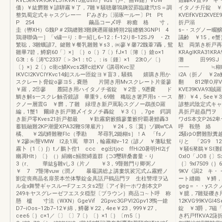
KVE3eKVA93KVE31KVA13鴛usitr｝vus（芦、曲W鑓）VUW
難轟KV置99 
価）￥紘欝難￥諺騨霧￥了，7雛￥騒聴馨鴇麹翌罫臨建弐tS＝調
イタノチ斤錠 ￥
整気蜀定式キャスグレー一 F’みぎわ〔溺琢一ルー〕Pt Pt
KVEIfKVEI2
P 254 繭晶コー〆呼 称癒 格 寸，
折戸
圭（轡XH）G魏P＃2鶏纏難3難麹遡羅篠鱒朔2翁纏猶3GNPI 4
s−・スグノー畷
鶏瀞聯偽一］「v繍一り：8一紹し6−12：f−12り8−12SJ9 ・Zt
議齢 ￥15，e
繁聡，3雛蠣諺7。鍵難￥餐乳雛難￥s3，㈱蓼￥馨72魏葦7轟，鴛
駐 両第き析戸再
雛畢7碧，鱒窮60「〕×］〔｝o〔｝7〔）fJ×1〔簿〔｝鎗o×1
KRAglKRA31KR
G3t：6〔涛℃2337〔＞3×1：tC，：is〔鍾〕×1 23tO／〔｝
灘 田99SJ 
〔｝×｝2〔）c衛c鱗Kvcs2騨c総KV《講尋Kvc翌
一一 ≒糊Fl
lKVCI2KVCIYKvc14釦スルー匝錠ヨ￥盲3，騒鶴 嬉購き用か
i2A（折ノ ￥2
スクレート脅錠o蓼ヨ5，嚢懸 片開き用Mvスクレート片釜蓼
翻 812華O岸V
￥羅，2⑪蓼 麓闘き用ハイタノチ省錠 ￥2雪，9遡嚢 ド
KVE39KVA93賊
鯛き解s一スクレ触否鏡諺 畢重9，69難 穐聡き箸芦用s・一ス
酵〉￥4，5ee￥
クノー層震G ￥欝，了雛 緑理き新戸罵恥スグノー鵡羨D羅
諺整武陰定式キャ
編，1蟹1 爾緯き折戸難〆イタノチ轟錠 ￥3《｝，7ge 鍔調
具折戸超贔門ヲ 
き新戸零Kves21折戸都最 ￥歎霧窮籔餓蓼董籔狩覇暑鯉轟3
ワdS本文P26
蓄観融難2KP潮愛XPA32鞭S簿雇片） ￥24，S〔翼｝ゾ鋼w℃A
呼 鞍懸 絡 サ、
橘、 ￥2賦鱒難鞭Flc（季勘 琴尋乳2鋤糊s］！A 「fsノ
2騒ゆO欝難獣糞越G
￥2蓼㈱聾VMW I2ゑ1罵 華31，輪霧糊v−12（諺ノ ￥藩駄鴛
りと 「2G9 1
霧卜｛1〔）∫）tノ鵬卜倥1 ccc eg出tjoc ffHi20暑明Hl2げ
￥騒6瀦鵜￥Sl灘
幽凋Hlt）〔｝（）絹幽c鰯禦縛蓋群｛⊃3璽騨桑書量・り
OxlO「JO8｛〕S
3（r、 華紘§雛vし3（片ノ ￥3，9聾難門り卿弼ノ
｛〕9xl7509（｝
￥ 7 7聾簿vuw（潤ノ 暴竈講総よ講婁筑裟冗式ム霧鰹ノ
9KV《謁2 キ・
劉定喪商晶名扉景本竺体撃錠金具話戸鶴品門ヲ 生柱讐埋ヲ込
ート縫鋤 ￥鱒
ル金x舞讐ギャスルーFフェスタs2型〔アイ剥一ホワ創本文P
geg＝・・yス
249キヤスグレーゼフエスタ穏型〔ブラウン｝商品コ∼卜呼 称
￥臆，7雛疑礫き
懸 櫨 寸法（WXN）GgeVif 2Gpvc3GPVI2Gpv13鴨一鎗
12KVG99KVG
D7−iOos−12b7−12￥綿，鱒馨￥22，4ee￥23，999￥27，
錠 ￥3爵，7磁
cee6〔｝c×1／〔〕〔〕7〔）〔｝×1〔｝〔m5〔｝
き朽戸ffKVA2藷