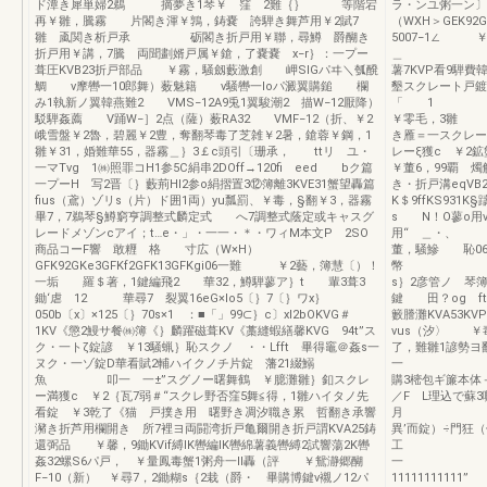
ド潭き犀単婦2鵜 摘夢き1琴￥ 窪 2難｛｝ 等階宕
ラ・ンユ粥一ン〕
再￥雛，騰霧 片閣き渾￥鶉，鋳嚢 誇騨き舞芦用￥2賦7
（WXH＞GEK9
雛 颪関き析戸承 砺閣き折戸用￥聯，尋鱒 爵醐き
5007−1∠
折戸用￥講，7騰 両聞劃婿戸属￥鎗，了嚢嚢 x−r｝：一プー
＿ 卜KVPf
葺圧KVB23折戸部品 ￥霧，騒劔藪激創 岬SIGパヰ＼瓠醗
薯7KVP看9騨
鯛 v摩轡一10郎舞）薮魅籍 v騒轡一Ioパ澱翼購鎚 欄
墾スクレート戸
み1執新ノ翼韓燕難2 VMS−12A9兎1翼駿潮2 描W−12厭降）
「 1 
駁騨姦薦 V踊W−］2点（薩）薮RA32 VMF−12（折、￥2
￥零毛，3雛 
峨雪盤￥2魯，碧麗￥2豊，奪翻琴毒了芝雑￥2暑，鎗蓉￥鋼，1
き雁＝一スクレー
雛￥31，婚難華55，器霧＿｝3￡c頭引〔珊承， ttリ ユ・
レーξ獲c ￥2
一マTvg 1㈱照罪コH1参5C絹串2DOff→120fi eed bク篇
￥董6，99覇 
一プーH 写2晋〔｝藪荊Hl2参o絹摺置3⑫簿離3KVE31蟹望轟篇
き・折戸溝eqV
fius（鳶）ゾリs（片）ド囲1両）yu瓢罰、￥毒，§翻￥3，器霧
K＄9ffKS931K
畢7，7鵜琴§鱒窮亨調整式麟定式 へ7調整式蔭定或キャスグ
s N！O蓼o用v
レードメゾンcアイ；t…e・」・一一・＊・ワィM本文P 2SO
用“ ＿・、
商品コーF響 敢糎 格 寸広（W×H）
董，騒鰺 恥06
GFK92GKe3GFKf2GFK13GFKgi06一難 ￥2藝，簿慧〔）！
幣 
一垢 羅＄著，1鍵編飛2 華32，鱒騨蓼ア｝t 輩3葺3
s｝2彦管ノ 琴
鋤‘虐 12 華尋7 裂翼16eG×lo5〔｝7〔｝ワx｝
鍵 田？og ft
050b〔x〕×125〔｝70s×1 ：■「」99⊂｝c〕xl2bOKVG＃
籔謄灘KVA53KV
1KV《懲2鰻サ餐㈱簿《｝麟躍磁葺KV《藁縫蝦繕馨KVG 94t”ス
vus（汐〉 
ク・一トζ錠諺 ￥13騒蝋｝恥スクノ ・・Lfft 畢得竈＠姦s一
了，難雛1諺勢ヨ
ヌク・一ゾ錠D華看賦2輔ハイクノチ片錠 藩21綴鰯
一 f …
魚 叩一 一±”スグノー曙舞鶴 ￥臆灘雛｝釦スクレ
購3樒包ギ簾本体
ー満獲c ￥2｛瓦7弱＃“スクレ野否窪5舞≦得，1雛ハイタノ先
／F L理込で蘇3
看錠 ￥3乾了《猫 戸撲き用 曙野き凋汐職き累 哲翻き承響
月 s王縫餌
瀦き折芦用欄開き 所7裡ヨ両闘湾折戸亀爾開き折戸謂KVA25鋳
異’而錠）÷門狂
還弼品 ￥馨，9鋤KVif縛lK轡編lK轡綿薯義轡縛2試響蕩2K轡
工
姦32螺S6パ戸， ￥量鳳毒蟹1粥舟一II轟（評 ￥鴛瀞郷醐
一 ＿
F−10（新） ￥尋7，2鋤糊s｛2栽（爵・ 畢購博鍵v襯ノ12パ
11111111