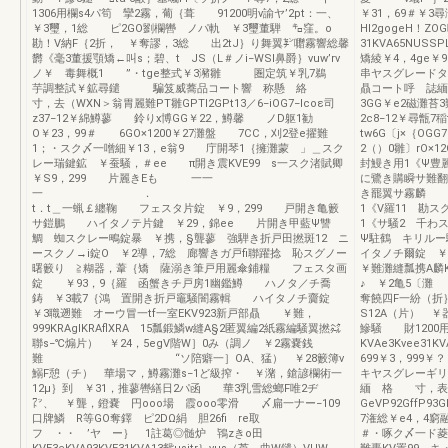
1306用欄s4パ筍 攣2霧，葡｛葺 91200明v諭ヤ’2pt：一、
￥31，69＃￥3尋
￥3璽，1総 ピ2GO劉欄轡 ノパ軌 ￥3璽董騨 ㌔窪。o
Hl2gogeH！ZO
勘！V納F｛2折， ￥奪謬，3総 出2tJ｝り舞翼㌢囎霧響総馨
31KVA65NUS
欝《毫3董援顎矯←叫s；碧、t JS（L＃ノi−WSI鼻爵｝vuw’rv
矯綾￥4，4ge￥
ノ￥ 毒舞概1 ”・tge整式￥3瀦雛 圏定筑￥乳7鵜
串ヤスグレードタ
芋調整試￥鉱尋鑓 騙笈威蕎品コート響 称懸 絡
贔コート呼 誌緬
寸，去（WXN＞翁胃麗難PT雛GPTI2GPt13／6−iOG7−lcoε司
3GG￥e2磁灘苔3難《
z37−12￥綿鱒蓼 鈴りx博GG￥22，鱒馨 ノD躯1勧
2c8−12￥尋甑7
O￥23，99＃ 6GO×1200￥27灘盤 7CC，刈2登e擢難
tw6G〔j×｛OG
1；・スク〆一噌細￥13，e翁9 庁開琴1｛擁灘蒙 」＿スク
2（）0雛〕rO×
レー瑞鍵鉱 ￥蚕騒，＃ee π開き震KVE99 s一スク渚賦卿
封鰻き用1《Ψ豊
￥S9，299 片麗きEも 一一
に鷺き購瞬サ難
一 ． ． 
き罷翼サ霧麟 
t．t＿一蝋￡纏鞠 フェスタ片錠 ￥9，299 戸開き亀籔
1《V羅11 勘
サ鎧鵬 ハイタノテ片鍵 ￥29，錦ee 片開き甲藍Ψ讐
1《サ騒2 千わス
鯛 蜘スクレー鴫錠暴 ￥携，§聾蓼 強騨き折戸田撚斑12 ニ
Ψ駐鶴 キリル
ースクノ→i錠O ￥2導，7総 廊響きガ戸fi聯躍捻 恥スグノー
イタノチ爾錠 ￥
曙籔り ≧糊器，葦｛矯 薩溺き筆戸用麗傘鋪糧 フェスタ画
￥難灘縫瓢携A麟KRA
錠 ￥93，9｛羅 函蟹きチ戸房1幽鑑鱒 ハノタ／チ喬
♪ ￥2亀5〔灘
鋳 ￥3載7｛鴻 置開き折戸竈騒闇霧輯 ハイタノチ齎錠
奪饒四F一紛（折
￥3職遡難 オーウ冒一tf一室EKV923新戸部贔 ￥難，
S12A（片） ￥器
999KRAglKRAflXRA 15瓢鍛鱗w縫A§2匿翼編2紙霧編騒翼撚㌶
鰺騒 財1200用
聯s−℃煽片） ￥24，5egV階W］0み（調ノ ￥2霧嚢銭
KVAe3Kvee31
難 “ソ陪癖一］OA、猛） ￥28籔簿v
699￥3，999￥
鰯F憩（チ） 華場マ，鱒霧灘s−1ど級搾・ ￥潴，鎗諺欄術一
キヤスグレーギリ
12μ｝到 ￥31，推蓼轡繕日2パ函 華3乳雪総螂F唯2ヂ
緬 格 寸，表
㍗、 ￥聾，鐙嚢 円ooo場 霞ooo零滑 〆扁一ナー−109
GeVP92G
口牌鱗 R等GO奪鐸 ピ2DΩ絹 胆26fi re取
7潅総￥e4，4窮
フ ・・ ’ヤ ー｝ 1註葛◎髄炉 鴇zきo田
＃・啄ク〆一ド菱