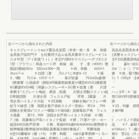
左ページから抽出された内容
右ページから抽出
キャスグレートシリwuズ齎品名姿図（本体︸枚︶扉 本 体鍍
高晶名姿図扉未本
金異衝戸謳昂門ヲ を柱響埋ヲ込ル金馬具響串ヤスグレーs’フx
ζ具墾キャスグレ
スタ91型〔アイ剥遮ワィ｝｝本文P2辱8キヤスクレーヂフXスタ
文P255遡嚢講
1型〔ブラウン〕簡贔コート呼 称緬 絡 す，査（WXH）鷺
2 蓼6一給G＃
賜諺2難鰯3Grs 32Grss306一鶏 ￥綿，尋魏 6GO×1
Oxl〔〕e〔｝ア
3soo7−o ￥22講｛灘 乃oメ1じ3t参6−12 ￥黛
書 ￥徳，騒1灘
3，9翻 fCCxi t310’−1？ 暴27総蓼 7SGxl2a蓼獅
1｝1《VRij9 
《鱒書響《≧競緩穿《鱒駐Kff蠣霧禦劔毒翼サ磯型KVGS2搬覇嘗
KG麟蓼KVGI4蝦《瑚蓼レスクレーH＝SC難￥捻灘｛遡 片謬
一 阪KV
拳欝＄”スグレート鴫総 摩講，獣霧 片開き用翻スクノトr鍛
ハィタff：h「
D華贈謂懸 片瀞き用 フェスタ戸錠 琴彗，2嚢蓼 片
彗CllKVRfS
潤き用ハイタノチ片錠 ￥2S瀞雛 堵解き鞠x”スクレー噂
購 両開
錠弓￥鰺惑｛灘 両閣き爺戸弟鉢スク〆一罪銀c 琴2＃，799
￥23，99蓼 揖
鐸醐き折冊鶏s“スクノー畷藝⊃￥猫Il綴｝器雛毒款戸角 フェス
き解F離
タ義薮 潔13，999 渉闘き折芦再ハイタノチ誇鍵 ￥3難
7｛矯 両馨毒ζr戸瑛ハイタノテ覧鍍 ￥鱒，71灘7一汐：−ti一
t ハイタノチ酉錠
磁藷KW25新芦部瀦 ￥難，葺鍵KWA霧KWAIIKWAls蟹轡縄ヨ
晶 ￥7，齢駐
観轡幽霧2瓢轡煽2KW薦駐義響義32糊S毒煽〆〉 琴麟海鍵
w10Aisc）1
h憩OO爾噸W｛雛（1勾 ￥欝，鵯覇 ri紛O蓼畢粥卿一｝Gパ
辮S 雪2点（片ノ
動 ￥鰺3鑓 ㌔ta’6鹸｝墓囑Fl〔ソ折ノ ￥尋7，2総 ト
愛 v蟻F−｝2