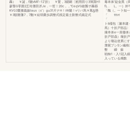
轟） ￥誕，f雛vMF−12‘折） ￥驚，3鑓嗣〔籾用田り3簿諏H1
毒本体’錠金異（
蓼聾G零囲2乏玲灘田2fJe．一哲！20c，，℃eqVG鎗瓢ザ轟縣
fL． L。一｝
KVG3董搬義娠laus（s’）gu31片ナH！iW畿！vリパ馬￥鳳§懸
「醜（
￥3額難藩7，7翻￥絃弱嚢歩調整式残定最土劉整式鐡定式
「 
「 一 
ト6橿包〔簾本建
馬）十折戸部品〉
擁本体e一扉撤体
折戸部贔）堰折戸
より堰込使累にす
灘紫プシ
墾 瞬 蘇 騰
戦蜘1・入1冠入
入っている燭数 