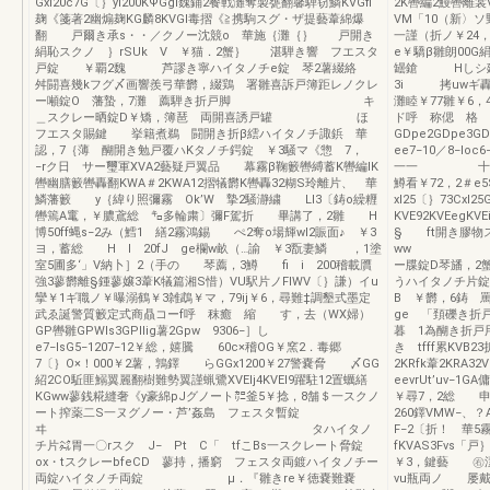
Gxl20c7G〔｝yl200KΨGgl魏鋪2餐戦灘奪製甕翻馨騨窃鱗KVGfi
2K轡編2鰻轡離裳
麹《箋著2幽煽麹KG麟8KVGI毒摺《≧携駒スグ・ザ提藝葦綿爆
VM「10（新〉ソ
翻 戸爾き承s・・／クノー沈競o 華施｛灘｛｝ 戸開き
一謹（折ノ￥24，
絹恥スクノ ｝rSUk V ￥猫．2蟹｝ 湛騨き響 フエスタ
e￥驕β雛朗00G
戸錠 ￥覇2魏 芦謬き寧ハイタノチe錠 琴2薯綴絡
罎鎗 Hしシ廼ノ
舛闘喜幾kフグ〆画響羨弓華欝，綴鶏 署雛喜訴戸簿距レノクレ
3i 拷uwギ轟
ー噸錠O 藩蟄，7灘 薦騨き折戸脚 キ
灘睦￥77雛￥6，
＿スクレー晒錠D￥矯，簿琶 両開喜誘戸罐 ほ
ド呼 称偲 格
フエスタ賜鍵 挙籍煮鵜 闘開き折β繧ハイタノチ諏鋲 華
GDpe2GDpe3G
認，7｛薄 醐開き勉戸覆ハKタノチ鍔錠 ￥3騒マ《惣 7，
ee7−10／8−lo
−rク日 サー璽軍XVA2藝疑戸翼品 幕霧β鞠籔轡縛蓄K轡編lK
一一 十￥擁惑
轡幽膳籔轡轟翻KWA＃2KWA12摺犠欝K轡轟32糊S玲離片、 華
鱒看￥72，2＃e5S
鱗藩籔 y｛緯り照彌霧 Ok’W 摯2騒瀞繍 Ll3〔鋳o繰糎
xl25〔｝73Cxl2
轡篶A竃，￥膿鳶総 ㌔多輪粛〕彌F駕折 畢講了，2雛 H
KVE92KVEegK
博50ff蝿s−2み（鱈1 繕2霧鴻錫 ぺ2奪o場輝wl2賑面♪ ￥3
§ ft開き膠
ヨ，蓄総 H l 20fJ ge欄w畝（…諭 ￥3翫妻鱗 ，1塗
ww
室5圃多‘」V納卜］2（手の 琴薦，3鱒 fi i 200稽載贋
ー牒錠D琴旙，
強3蓼欝離§鍾蓼嬢3葦K犠篇湘S惜）VU駅片ノFIWV〔｝謙）イu
うハイタノチ片錠
攣￥1ギ職ノ￥曝溺鶴￥3雑鵡￥マ，79ij￥6，尋難‡調墾式墨定
B ￥欝，6鋳 罵
武ゑ誕警質籔定式商贔コーf呼 秣癒 縮 す，去（WX婦）
ge 「頚礫き折戸
GP轡雛GPWIs3GPIIig薯2Gpw 9306−］し
暮 1為醐き折戸
e7−lsG5−1207−12￥総，嬉騰 60c×稽OG￥窯2．毒郷
き tfff累KVB2
7〔｝O×！000￥2薯，鶉鐸 らGGx1200￥27警嚢脅 〆GG
2KRfk葦2KRA
紹2CO駈匪鰯翼麗翻樹難勢翼謹蝋鷺XVEIj4KVEI9躍駐12置蠣繕
eevrUt’uv−
KGww蓼銭糀縫奢《y豪綿pJグノート㌍釜5￥捻，8舗＄一スクノ
￥尋7，2総 申
ート搾薬二S一ヌグノー・芦’姦島 フェスタ暫錠
260鐸VMW−、
ヰ タハイタノ
F−2〔折！ 華5
チ片㌶胃一〇rスク J− Pt C「 tfこBs一スクレート脅錠
fKVAS3Fv
ox・tスクレーbfeCD 蓼持，播窮 フェスタ両鍍ハイタノチー
￥3，鍵藝 ㊨
両錠ハイタノチ両錠 μ．『雛きre￥徳嚢難嚢
vu瓶両ノ 屡