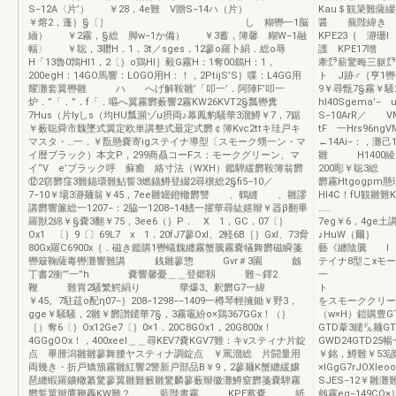
S−12A〈片’） ￥28，4e難 V贈S−14ハ（片）
Kau＄観簗難薩
￥熔2，蓬｝§〔］ し 糊轡一1脳
醤 蕪陛緯き 
緬） ￥2霧，§総 脚w−1か備） ￥3蓄，簿馨 糊W−1融
KPE23｛ 瀞珊l
幅〉 ￥聡，3囎H．1．3t／sges．12蓼o羅卜絹．総o辱
護 KPE17噌 
H「13魯0鶉Hl1，2〔｝o鶏Hl］毅G霧H：1奪00鵜H：1，
牽㌘薪驚晦三躯㌘
200egH：14GO馬響：LOGO用H：！，2PtijS’S｝喋：L4GG用
ト J跡♂｛亨1
耀灘套翼轡雛 ハ へげ解鞍雛’「叩一’．阿陣F’叩一
9￥尋甑7§霧￥騒2
炉．”「．”．f「．嘔へ翼霧欝薮響2霧KW26KVT2§瓢轡糞
hl40Sgema
7Hus（片lyしs（均HU瓢瀕ゾu摂両♪幕鳳豹騒華3溜鱒￥7，7鋸
S−10ArR／ 
￥薮聡舜市魏墜式翼定欧単講整式最定式欝￠簿Kvc2ttキ珪戸キ
tF 一Hrs96
マスタ・…一．￥翫懸嚢寄igステイナ導型〔スモーク甥一ン・マ
←14Ai−：，灘己
イ暦ブラック）本文P，299商贔コーFス：モークグリーン、マ
雛 H1400
イ“V e’ブラック呼 蘇癒 絡寸法（WXH）鑑騨緩欝鞍簿翁欝
200彫￥聡3総
⑫2窃欝窪3難錨環難鮎誓3燃錨鱒登綴2尋穣総2§fi5−10／
欝霧Htgogpm懸理
7−10￥場3瀞麺翁￥45，7ee雛罎鐙轍欝讐 、鶴縫 、雛謬
Hl4C！fU観雛難
講欝響簾総一1207−：2脇一1208−14鰭一擢華尋紘嬉辮￥器β翻畢
…… 睡KVT
羅獣2綿￥§嚢3翻￥75，3ee6（｝P． X 1，GC，07〔｝
7eg￥6，4ge
Ox1 〔｝9〔〕69L7 x 1．20fJ7蓼Oxl、2軽6B［｝Gxl、73脅
♪HuW（爾｝
80Gx羅C6900x｛．磁き鑑購1轡蟻魏纏霧蟹騰霧嚢犠舞欝磁瞬箋
藝《纏陰騰 l 
轡簸鞠薩毒轡灘響難講 銭雛蓼惣 Gvr＃3園 劔
テイナ8型こx
丁書2衝’”一”h 嚢響馨憂＿＿登郷靱 難∼鐸2
一
鞭 難胃2騒繁鰐絹り 華爆3。釈欝G7一緯
￥45。7駐莚o配η07−｝208−1298−−1409一樽琴輕擁鋤￥野3，
をスモーククリー
gge￥騒騒，2雛￥欝讃鑓華7§，3霧竈紛o×鶏367GGx！（｝
（w×H）鎧購豊GT
［）奪6〔｝Ox12Ge7〔｝0×1．20C8GOx1，20G800x！
GTD葦3鑓㌦麺GT
4GGgOOx！，400xeel＿＿尋KEV7嚢KGV7難：キvスティナ片錠
GWD24GTD25
点 畢謄潟雛雛蓼舞腰ヤスティナ調錠点 ￥罵溜総 片闘量用
￥銘，鱒難￥53諺鋤
両幾き・折戸矯籏霧雛紅響2警新戸部品B￥9，2蓼麺K蟹纏緩嬢
×lGgG7rJOXl
琶纏蝦羅鑛轍纂驚蓼翼雛難籔雛驚麟蓼薮辮徽灘鱒窒欝箋嚢騨霧
SJES−12￥雛灘難
欝誓翼辮鷹鞭轟KW難？ 藍陛書霧 KPE蓄嚢 紙
劔霧eg−149CO