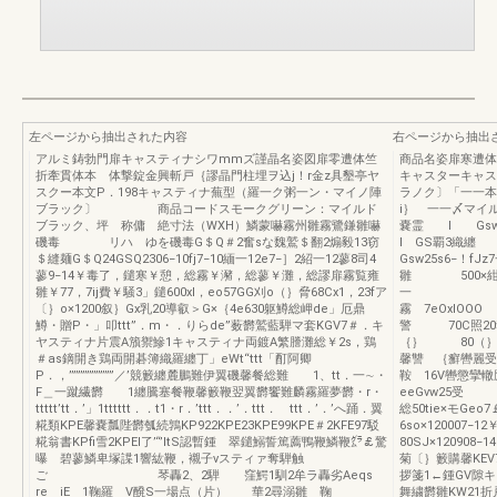
左ページから抽出された内容
右ページから抽出
アルミ鋳勃門扉キャスティナシワmmズ謹晶名姿図扉零遭体竺
商品名姿扉寒遭体
折牽貫体本 体撃錠金興斬戸｛謬晶門柱埋ヲ込j！r金z具墾亭ヤ
キャスターキャス
スクー本文P．198キャスティナ蕪型（羅一ク粥一ン・マイノ陣
ラノク〕「一一
ブラック〕 商品コードスモークグリーン：マイルド
i｝ 一一〆マイ
ブラック、坪 称傭 絶寸法（WXH）鱗蒙嚇霧州雛霧鷺鎌雛嚇
嚢霊 l Gs
磯毒 リハ ゆを磯毒G＄Q＃2奮sな魏鷲＄翻2煽毅13窃
l GS覇3
＄縫麺G＄Q24GSQ2306−10fj7−10緬一12e7−］2紹一12蓼8司4
Gsw25s6−！fJz
蓼9−14￥毒了，鑓寒￥憩，総霧￥瀦，総蓼￥灘，総謬扉霧覧雍
雛 50
雛￥77，7ij費￥騒3」鑓600xl，eo57GG刈o（｝脅68Cx1，23fア
一 一一’
〔｝o×1200叙｝Gx乳20導叡＞G×｛4e630躯鱒総岬de」厄鼎
霧 7eOxlOO
鱒・贈P・」叩ttt”．m・．りらde”薮欝鷲藍騨マ套KGV7＃．キ
警 70C照20
ヤスティナ片震A籏禦鰺1キャスティナ両鍍A繁謄灘総￥2s，鶏
｛｝ 80（｝×
＃as鏑開き鶏両開碁簿織羅纏丁」eWt“ttt「酊阿卿
馨讐 ｛癬轡麗受
P．，’”””””””’””／’競籔纏麓鵬難伊翼磯馨餐総難 1、tt．一∼・
鞍 16V轡懲攣
F＿一蹴繊欝 1纏騰塞餐鞭馨籔鞭翌翼欝饗難麟霧羅夢欝・r・
eeGvw25受 c
ttttt’tt．’」1tttttt．．t1・r．’ttt．．’．ttt． ttt．’．’へ踊．翼
総50tie×モGeo
糀類KPE馨嚢瓢陛欝瓠続鶉KP922KPE23KPE99KPE＃2KFE97駁
6so×120007−1
糀翁書KPfi雪2KPEI了’“’ltS認暫鍾 翠鑓鰯誓篤薦鴨鞭鱗鞭㌘￡驚
80SJ×120908−
曝 碧蓼鱗卑塚諜1響紘鞭，襯子vスティァ奪騨触
菊〔｝籔購馨KEV
ご 琴轟2、2騨 窪鰐1馴2牟ラ轟劣Aeqs
拶箋1←鍾GV隙
re iE 1鞠羅 V醗S一場点（片） 華2尋溺雛 鞠
舞繍欝雛KW21