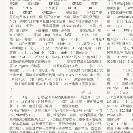
照2鶴 翼罷2筆 KPE22 KPE23 鞭鉦
｛《隻轡陰§3
鶴 KPE92 KPE嚢了 KPEll KPE
鱗織鰐蓼 ミGVVD
92 KPEI7 KPE2藝一 餐隔2騒 KPE2了滞
￥53β雛嬢轡禦魑
質詳信門冬主￥鑓，鰯”劉㌘矯ゲ孝・ゴ編，騒癬干琢密藷門鴛
婦 、GW鍵4k￥
￥79，購卑穿謙群主琴穀爾キ誓諜繧嚇 鞭凝キ檬緕畿憂￥57，
麓 6〔｝Sxl
謝 糧s−10厭片） 畢窯尋藷鱒 柵S彗2飢劫） ￥器，総
e×12〔｝G 7
愈 彌S鵬閣 ￥嬉2β翻 糧霧一紛A備｝ 葦2紘響繍 糧
× Af．／fJ9G
w−12蔵耐 琴3書，lsg V蟹W」勲満〉 ￥4＄，3＃
馨 ｝《暮宥騒4
麺 踊F一毒噺1 羅毒7謹雛 糊F−；2（折） ￥葺薮3
幾き貫k・−A7
鞠 糊F一拷‘折｝ ￥了7，播麺H：｝、〔｝o書謂1づ：1．
薯折戸部晶B￥9
2130用動｛：擁〔｝｛｝硝H：のo参嗣H；1、2駐o規司：｛鵜
舞 警
蓼幾1→：1．ceOni「H：129f） geH：1．萄o絹揚：1、
難智窯紘評1署閏
OBO．ewH：1．2fioagH／1鵜o観H：鴻oo馬卜1：1鎗o嘱日：
嵩｝，H12ポe
嫉韓o購観轡鰺鑛羅難撚竣錘 呪辮蓼欝瓢胃2轟瓢雛r2
00G用￥駐3，5
羅KVT2§KW27閃s需） 華鳳難窮鞠s（片1 藩3，999
一 学KP
噛懸鑑＿。一．1￥η騨v魏（両） ￥霧鳶欝半講整式麗定弐
雛 1く
半講整繁二瓢建式織綴難鮒翻馨折鐸キャスター￥33繍1圭＼片〉
薯 ， 蚤《PE
…片開き罵 （噸・鐸轄ぎ用 （括）・・tfr戸震轡片騰施：1
縫 l KPEa2
− 季主縫嗣瑚鰍1耀本俺＋畜蚕夏（片錠ゲ癖搬（墨課き溺＞
欝 1 誕糀12
＞
KPE251 KP
モ ヂ ゴ
罰 レ ｝ρ⊃ 
ま 1セット し埋込鋳樗3確包ξ扉素郷1÷一褻憂真，（片
／ア蕊軍肥竃熟牽
錠）÷「堰込金興（片鰻孝購プ）。瀦紅「綿・頑嗣主響画璽爆璃
Lv｝轟∈） 1「us
蘇・ド・鱒・醐通郵吾デ噛碗・：・醗賜舟轄勧 一・
捧”／OOG罵∀醐1
−V湖W門纏鏑用4凋包（麗本｛る÷扉本体＋幾金興（両錠）＋門
14A（kiHl2CSf
枯（∀MW門柱ノ） 雛し煙巌競鰍・鉢億．毒廊∫轟異織〆輪
WIOA（颪〉 
鎮満幾縄5翻敦折戸議工1’ig・卦騰怒扉塞塾沙．墨盤黛＋奮釜然
膨舳iEAIT） 
＋鋲盆黒勉鎗、評讐磁死戸駒一＋置野鐸t軸矧… 、）勢鞍折戸
vgxF I 2
愈二絃か。翻鉱灘本捧＋燦本曝＋舞戸本冤ボ霧声本衡←錠金異
鰐碁H岡GO照Flo
隅蜀中再暫弄f鋤†薪都品磁炉雛∵恥姫＝＋「輻スタづ※折芦廷鞍
40書軍餐蟹馨鱒