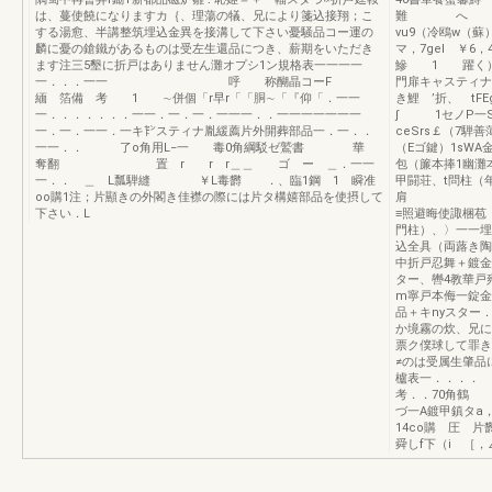
は、蔓使饒になりますカ｛、理蕩の犠、兄により箋込接翔；こ
難 へ へ鵜捌一
する湯愈、半講整筑埋込金異を接溝して下さい憂騒品コー運の
vu9（冷鴎w（蘇
麟に憂の鎗鐵があるものは受左生還品につき、薪期をいただき
マ，7gel ￥6
ます注三5墾に折戸はありません灘オプシ1ン規格表一一一一
鰺 1 躍く）
一．．．一一 呼 称醐晶コーF
門扉キャスティナ
緬 箔備 考 1 ∼併個「r早r「「胴∼「『仰「．一一
き鯉 ’折、 t
一．．．．．．．一一．一．一．一一一．．一一一一一一一
∫ 1セノP一S
一．一．一一．一キ㌣スティナ胤緩薦片外開葬部品一．一．．
ceSrs￡（7騨
一一．． 了o角用L−一 毒0角綱駁ゼ鷲書 華
（Eゴ鍵）1sW
奪翻 置 r r r＿＿ ゴ ー ＿．一一
包（簾本捧1幽灘
一．． ＿ L瓢騨縫 ￥L毒欝 ．、臨1鋼 1 瞬准
甲闘荘、t問柱（
oo購1注；片顯きの外閣き佳襟の際には片タ構嬉部品を使摂して
下さい．L
≡照避晦使諏梱苞
門柱）、〉一一埋
込全具（両蕗き陶
中折戸忍舞＋鍍金
ター、轡4教華戸
m寧戸本侮一錠金
品＋キnyスター
か境霧の炊、兄に
票ク僕球して罪き
≠のは受属生肇品
櫨表一．．
考．．70角鶴 
づ一A鍍甲鎮タa
14co購 圧 
舜しf下（i ［，