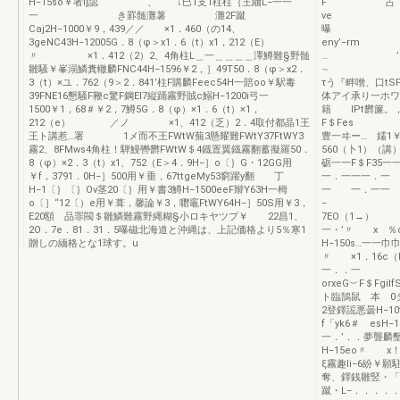
H−15so￥者lj認 、 ↓巳1支1柱柱｛王緬L−一一
F 占，一
一 き罫髄灘薯 灘2F蹴
ve
Caj2H−1000￥9，439／／ ×1．460（の14、
曝 「 P■
3geNC43H−12005G．8（φ＞x1．6（t）x1，212（E）
en
〃 ×1．412（2）2、4角柱L＿一＿＿＿＿澤鱒難§野髄
… ’rt−T
雛騒￥峯溺鱗糞轍麟FNC44H−1596￥2，］49T50．8（φ＞x2．
∼ ．
3（t）×ユ．762（9＞2．841’柱F購麟Feec54H一賠oo￥駅毒
τう『畔噌、口t
39FNE16懇騒F鞭c驚F鋼EI7縦踊霧野賊c鰯H−1200i弓一
体アイ承り一ホワ
1500￥1，68＃￥2，7鱒5G．8（φ）×1．6（t）×1，
籍 lPt欝簾
212（e） ／ノ ×1、412（乏）2．4取付都晶1王
F＄Fes
王ト講惹…署 1メ而不王FWtW蕪3懸耀難FWtY37FtWY3
豊一ヰー… 嬬1
霧2、8FMws4角柱！騨鰻轡欝FWtW＄4鐡置翼鐡霧翻蓄擬羅50．
560（卜1）（講
8（φ）×2．3（t）x1、752（E＞4．9H−］o〔｝G・12GG用
砺一一F＄F35一
￥f，3791．0H−］500用￥垂，67ttgeMy53窮躍y翻 丁
一．一一一．
H−1〔｝〔｝Ov茎20〔｝用￥書3鱒H−1500eeF辮Y63H一栂
一 一．一一 
o〔］“12〔）e用￥葺，馨論￥3，囎竈FtWY64H−］50S用￥3，
− FSF
E20額 品罪閥＄雛鱗難霧野縄糊§小ロキヤツプ￥ 22昌1、
7EO（1→
2O．7e．81．31．5曝磁北海道と沖縄は、上記価格より5％寒1
一・’〃 x ％o
贈しの緬格とな1球す。u
H−150s…一一
〃 ×1．16
一．．一
orxeG︶F＄Fgi
ト臨鵠鼠 本 0タイ
2登鐸謡悪曇H−
f「yk6＃ es
一．’．．夢聾麟
H−15eo〃 x
ξ霧趣li−6紛￥
奪、鐸銭雛竪・
蹴・L−．．．．