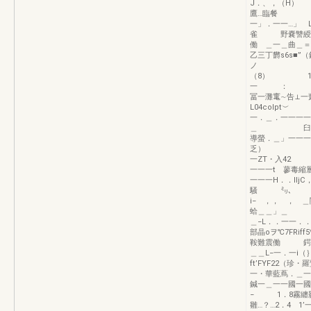
J．、，（
鷹…臨餐 …
一」．一一…」
雀 野嚢讐綬
働 ＿一＿曲＿＝．
乙三丁欝
ノ ．一一
（8） 1 6
一 ： 〃ト1
冨一灘竃∼告⊥一
L04colp
一．＿．一一一一
＿ 臼一鴉奪↓
導螢．＿」一一一
乏） 〃．
一ZT・入4
一一一t 蓼毒
一一一H．．llj
騒 ㍉、
i− ，， ， 
蛤＿＿」＿ ×｛．
＿−L．．一一．
部晶oヲ℃7FR
鞍難震働 鍔《｝
＿＿L−一．一i（｝
ft’FYF22（珍
一・華藍蔦．＿一
鍼一＿一一國一
− 1．8霧纏影鱒
雛…？…2