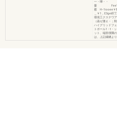
一・嘩・・ −t
萎 FeeY騒
霰 H−1iooe
＿￥1，E3ge
環境工クステワア
（函ゼ灘￡・；勲
ハイグリッドフェ
トボール1・t・
ット、端部僕隅の
は、上記綴纏より