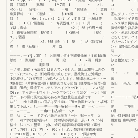
60．5｛φ）×2．3｛ t ）×篭，265（2 ＞羅繕 1献欄3鐡
雫．一 o．5…
聯 1期購31 胴2鯛 1￥7燗 1 〃 ×1．
コ 
465（幻 旨柱︷・ 1醗 ︷用 1翼騨舞 ｛ 翼買
り o．8鑑
鱗翼騨韓 ・l l《瀧鱗 1 卜150彌 1 ￥7，8
墨磁グリッドポー
盤 1 6e．5（φ）x3．2（t）x1，815（2）﹁翼騨讐
「翫臓粥タイ勇癒
藝 ｛ 1《丁7羅翻籍 1 寿礪翫糠！1ト］800用 ｝
ェンス峨ま揖路諾
￥駐，奪総 〃 ×2．］65（幻欝￥鰭
撰端登轍付蓼品鍬
｛ 銭署撮翼脚雑 1縮溺｛ H−2鵬用 ［鵯≦
セツト使罵し⑳北
9，了騒霧 1 ／
となります。ハイ
／ ×2．365（珍 ）1 墾 ｛ 絡《獣零雌
ド求一ル0タイプ
綴 1 維《鉦編｛ 片 錠
ン）瑠野磯ほの識
1
一一一．一￥§，3艶 1 片開用，鍍金判躍糠鋤羅《＄馨1馨艦
＼一〆「
鷺蟹 1 瓢織麟 ｛ 両 錠 1 ￥轟，鱒窮
該当物流センター
1 両開用 …t−．ttt 、
い。 
一ノ注．鯵錠（南京錠）は倉んでいません。趨上記規格以外の
サイズについては、劉途屍穫り致します。懸北海道と沖縄は、
「「 ’「 州
上記獲格よ1乃％割増しの価格となります。雛開き施コセ・トー
3趣薯垂｝÷片鵬嚇主÷圃）麟開読コセッ団髄（匪璽聾＋薩璽÷塵
僻旧 →転㌦ 
垂麺ヨ返函）環境工クステリアハイグ￥ツFhフ，，，ンス8型
一
XGee〔アイ測一ホワイトヴークブラウン・ラ脅グl」一ン〕※簡
戸 r陽 
品コードの撰に憲の記載のある商品は受注生産贔です． コ
F…一一一トー“唱
ゆギ ゆ＃碁覇；の商品は受注票にて該当物流センタ∼へ多郵
㍗ 
主して下訊・。1…一一中一一晒一嚇旨一一ft−rt曹←一守＿一一
炉 市亨叩 P
一・←一一＿・ 、一幽r一転占瞬一：＼x
F囁， ヤ 
商 品 コ ー ドアイボ藝戸尿厚石「一i− 賜一＝ヲ ⊃
炉rΨ噺艸脳叫鳳戸
呼 称本体鐸鰯3露㊥1 鐸鴎騒轡鍔懇曇．愚・H−℃oo懸
榊鮮輻↑幽鴎脚勢
格寸 法（％）璽量！kg体）罐鍔1購騒屋鐸鱗轟轡郷《霧総
Ψ
￥了，7鱒1．90S（W）× 960（H）給．4霞翻鋳歯胃激轍簸
＿ 勃’
H−120D￥騒，161s／ノ ×1．160（H）U．7鐸購奪禽