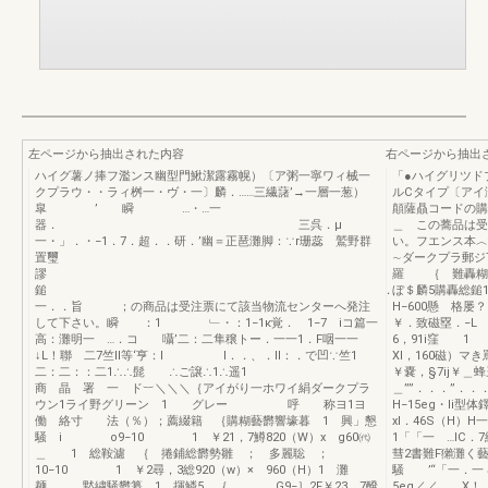
左ページから抽出された内容
右ページから抽出
ハイグ薯ノ捧フ濫ンス幽型門鰍潔露霧幌）〔ア粥一寧ワィ械一
「●ハイグリツド
クプラウ・・ラィ桝一・ヴ・一〕麟．……三繊藷’→一層一葱）
ルCタイプ〔アイ
皐 ’ 瞬 …・…一
顛薩贔コードの購
器． 三呉．μ
＿ この蕎品は受
一・」．・−1．7．超．．研．’幽＝正琶灘脚：∵r珊蕊 鷲野群
い。フエンス本︿
置璽
∼ダークプラ郵ジ
謬
羅 ｛ 難轟糊
鎚 ．
ぼ＄麟5購轟総鎚
一．．旨 ；の商品は受注票にて該当物流センターへ発注
H−600懸 格屡？
して下さい。瞬 ：1 ﹂・：1−1κ覚． 1−7 iコ篇一
￥．致磁塁．−L
高：灘明一 …．コ 囁’二：二隼穣トー．一一1．F咽一一
6，91i窪 
↓L！聯 二7竺ll等‘亨：l l．．、．ll：．で凹∵竺1
Xl，160磁
二：二：：二1∴∴髭 ∴ご譲∴1∴遥1
￥嚢，§7ij￥＿
商 晶 署 一 ド︸＼＼＼｛アイがり一ホワイ絹ダークプラ
＿””．．．”．．
ウン1ライ野グリーン 1 グレー 呼 称ヨ1ヨ
H−15eg・li
働 絡寸 法（％）；薦綴籍 ｛購糊藝欝響壕暮 1 興」懇
xl．46S（H）H
騒 i o9−10 1 ￥21，7鱒820（W）x g60㈹
1「「一 …IC．
＿ 1 総鞍濾 ｛ 捲鋪総欝勢雛 ； 多麗聡 ；
彗2書難F獺灘く
10−10 1 ￥2尋，3総920（w）× 960（H）1 灘
騒 ’“「一．一〃
麺 ， 黙繍騒欝纂 1 揮鱗5 ｛ G9−］2F￥23，7醗
5eg／／ X！、