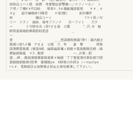
雑商品コート懸 絡欝 考婁繋錠拶璽磯ハノスフノーホノ ト
ア堺／了機K￥ff22絶 華葺9，9＃麺籔麺講鴛蜀 ￥＃，＃
＃g 盗巾嚇樵静12曝受 ￥瑠2蟹｝ 崔外磯呼
称 、 繭品コート 1マイ厨ノ付
リー スヲノ 緬絡、備考フフノク 示一フイト 刀ヲ
ー 卜弓騨吊光｛尋1すき濠 ガ鷹 ”…刃…N 魅
騨巽凝羅織劉卿覇劉戦鷲彦 ＿
一
脅 … ＿＿慧講雛鞍難霧1華1：霧内腿き
魏麗り鍛1〆禰 デきま ゼ躍 刀 争 蓼 響 厚難
講灘欝醤難霧｛幾蕩ll瞬。編羅編暮禰メ鵜癒￥鳳蕪翻難悲鱒；織
欝鰺郷魏竈 ￥3，翻脅 へ…夕灘；劉
擢……岬……艦鵜灘難響蒙難麗事￥輔纐「了了蟹叢灘外磐影郷73受
薦雛雛窮醒脚3焚畢 馨麺難pa K騨善の外鐸き｛＝mpのpe
l−L＃、電舞鍍語ま緒磐幾き部ぬを穰包餐灘して下さい＼