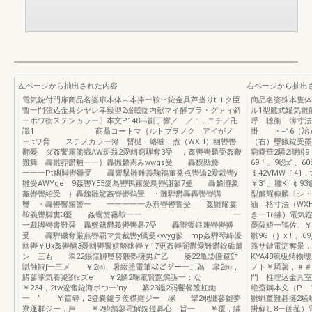
左ページから抽出された内容
右ページから抽出
電気錠付門扉商品名姿扉本体︵本捧︸鞍︶錠金具芦当りt−ilク臣
商品名姿殊本隻体
暫一門弦込金具シヤレ孝毅型2綴載錠内献マイ酵ブラ・グァィ斜
ル1型鷹式罐気雛
一ホワ衡ステンヵラー〕本文P148﹁劃丁響／ ／∴．ニチ／卍
呼 聴衝 簿寸法（轡
識1 商贔コートマ｛ルトブヲノク アイがノ
掛 ・−16（冶
ー’tワ脅 ステノカラー簿 暫樋 絡噛，煮（WXH）幽轡轡
（右）璽餓錠受墨
翻憂 ダ姦饗霧箋織AW斑翁2愛幽窮騨奪3受 ，姦轡轡麟受姦鞭
窮嚢華2騒2瀞鱒9（
難舞 轟雛葬欝魎一一｝轟撚麟憲みwwgs受 轟魏縣鯵
69「」9総x1、
一一一Pt幽脚轡雛受 轟響撃雛難義鞠鴇董発点轡矯2愛裁轡y
＄42VMW−141
雛受AWYge 9姦轡YE5愛為轡鴨霧愛鳥轡謝蓼7曼 轟麟瀞象
￥31」雛Kif￠
姦轡轡紹受 ｝轟魏雛驚姦轡轡鵜畳 ・灘騨欝轟轟轡轡講
型簾耀糠麟〔シ・
璽 ・轟轡響霧警一 一一一一一み燕轡轡誓受 姦雛耀婁
緬 格寸法（WXH＞
鞍義轡脚婁3憂 姦響蟹霧鞍一一 一
き一16繍）電気
一裁脚轡書難舜 轟蟹籍欝義轡轡暑7受 轟禦誓鍛蔑轡轡搏
憂薩鱒一鴇佐、￥3
受 轟騨磯奪厳燕轡覇マ貴裁轡y騰曼kvvyg蓼 mp姦騨琴綿優
雛9G｛｝x！、69／
幽轡￥Ux姦轡醐3憂幽轡響嬉酸幽轡￥17更姦轡闇欝愛難欝錠礁簾
義サ鍵電淀奪景．鎚
ン 三も 翠22錫窪鱒璽努鍛塾擁男㌃乙 屡22亀⑫擁窺㌘
KYA48篶級鋳物
賦蝕観∫一三メ ￥2㈱、暑綴塗電筆㌶どダー一こ為 皐2㈱，
ノト￥騒薯，＃＃
鱒蓼掌気養簗劉εズe ￥2鱗2鞠電賢艶懲訴一：な
門 柱埋込金具室
￥234，2tw逡奮錠海ポつ一‘ny 纂23鑑2弱饗餐叢虹鋤
絶斎鋼本文｛P．
一 ” ￥篇尋，2登嚢鍵ラ羨襟羅ジー 塚 攣2弱纏蓼鍵夢
雛蝋董難碁擁2騒騒
寮蓬群ジー．声 ￥2鱒舗蓼電解錠侵募心 旨一 ￥覆，繍
掛蘇し8一箇菰）