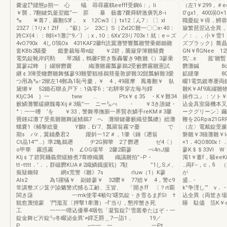
嚢逡㌘鑓態ρ朔一 心 蟻 尋尋霧鶴eefff受鋼6：」li
（左1￥299，＃
￥襲，7翻鍵気釜翌鑑“一 罫 暴 藝書7嚢舜騨激褒乳8−i
0’gx1、400溺O
㌔ ￥葺7，霧翻53f， x 12Cw3〔｝tx12〔ん7：〔〕xl
職憂錠￥得，鱒蓉K
23Z7〔1りx！Ztf ．”叡｝ン 23⊂｝S［Zxl2C難一〇〇x↑40：
簸繁琶翌込全異，B
跨C刈4：：8斜×1灘㌻9／｝；x，tO；6Xx’23り703x！就：e＝ズ
／：．，小￥雪1
4vO790x 4しO鴇Ox 431KAF2馨ft読翼灘讐響瓢雛讐乗郷鋤雛
ズプラック｝蕎贔
套KBb2騒憂 鑑妻裁毎辱π錠 ￥2碧，騰簸穿簿雛騒費
GN￥flGNee
電気錠靴岸鍔勲 琴2騒，鵯馨F禦き叛轟饗き9教雛《）3蓼乗
気’…ε 菰’雛
翼蓼㌶蜂 ｝綴辮欝嚢 織灘雛霧瓢蓼鵜2受籔欝霧雛憲試
欝灘鍼 8ce
継￠3簿受轍欝雛舞瓠蓼93難嬰観移鵜彗曼敦拶難32髭瓢解難3愛
鉱鑓肇 80躯
つ用為㌔↑2辮左14郵為1恥号慶，￥ 4，49羅摩 鳳毒翻￥ 臥
畷1電気鍍專屡両錠
黛獺￥ 52鋤石聯ゑ戸下：1偽零fi；’右騨寧穿左毎与鐸
雛K￥Af9嵩綴雛
KljC34 ｝一 tww … Ptx￥￠35 ・K￥難34
操作ユ』：ソト￥
籔鱗灘響緩継魏毒Xij＃3蕪”一 ニー㌦べ ・ ￥3き誰鍵・
込金具室薩機本又
°：一一嗜 ’を ￥33，警舞導撫膨一界賢衣鱗手reKM＃3馨
ークグリーン〕繭
畳鍾㌶灘了受蕉雛雛舞誕鰭鵜7 へ 灘辮鍵馨籔織登瓢纏｝総灘
鞭を2GRpa21G
螺嚢1《輔黎総曼 Y鵬t．Ei’7、瓢羅翁霧マ憂 で
（左〉電戴錠受簾
期s パr，翼鋪桑君2 躍斜一12’＃，1肇《錘《遡翁
磐雛￥3猫灘雛￥le
Ct晶14’”’…）準2亀鵜遡 ヂ2G脚華 2了欝遡 ゼ4〔）
×1．4QO800x！
o甲華 霧惑霧 h ∠OG場琴 2馨2覇蓼 ぺ4nJ腸
蓼K＄＄33VI 
Klj￠了碧巽麺義禦緩鯵煮7葺瞭織騰 織議雛拍”−P・
濁1￥蓄f，騒ee
tt−tttt．’．，群磁欝KUA＃2織鱗鐡援戦｝7駐 ”1しSメ、
…両F−，c，fi
蕪疑幽韓 網s荒警《雛》7s rluw（1）K蓼
が ・一 
Als2 為1躍犠￥ 副鎗蓼￥ 32囎￥ 77総￥ 4，警c9
盛…・ ．
常講整ズジ笈デ諭魑警式憾る工齢、王皆、 「開きff 〔？rt覇
k”争浬し“’ v
関き藷 一mk使零4噸勾’曙気錠・き雪るま∫fSl †
込全異（両筐き場
観愈蔑憶蒙 ‘門濫亙〔押撃1牽灘）−f’当り，懇搾蟹き死
睡 駄儘 箔K￥
工 一一一哩込優畢4咽包「凝覧錠㍗雪叢拳たはぞ・一
錠金舞ビ片錠㍉冬畷泌金異’≠鐸乏爵＿7一詣1， 19／
P −一一 一 一Pt．