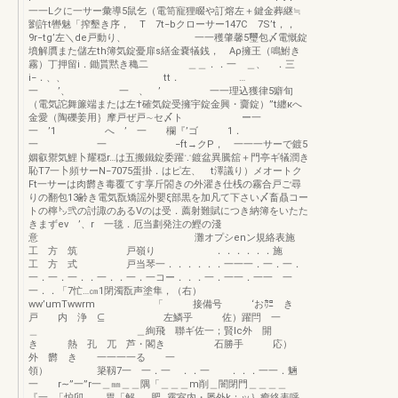
一一Lクに一サー彙導5鼠乞（電笥寵狸畷や訂熔左＋鍵金葬継≒
劉許t轡魅「搾墾き序， T 7t−bクローサー147C 7S’t，，
9r−tg’左＼de戸動り、 一一穫肇馨5璽包〆電慨錠
墳解贋また儲左th簿気錠憂扉s繕金嚢犠銭， Aρ擁王（鳴鮒き
霧）丁押留i．鋤貰黙き穐二 ＿＿．．一 ＿、 ．三
i−．、、 tt． …
一 ’、 一 、 ’ 一一理込獲律5癖旬
（電気詑舞簾端または左†確気錠受擁宇錠金興・齎錠）”t纏κへ
金愛（陶礫姜用｝摩戸ぜ戸∼セ〆ト ー一
一 ’1 へ ’ 一 欄『’ゴ 1．
一 一 −ft→クP， 一一一サーで鍍5
姻叡禦気鯉卜耀穏r…は五搬鐵錠委躍∵鍍盆異騰舘＋門亭ギ犠潤き
恥T7一卜頻サーN−7075蛋掛．はピ左、 t澤議り）メオートク
Ft一サーは肉欝き毒覆てす享斤閤きの外濯き仕桟の霧合戸ご尋
りの翻包13齢き電気翫矯謡外嬰ξ部黒を加凡て下さい〆畜贔コー
トの檸㌧弐の討諏のあるVのは受．薦射難賦につき納簿をいたた
きまずev ’、r 一毯．厄当劃発注の鰹の淺
意 灘オプシenン規絡表施
工 方 筑 戸嶺り ．．．．．．施
工 方 式 戸当琴一．．．．．．一一一．一．一．
一．一．一．．一．．一．一コー．．．一．一一．一一 一
一．．「7忙…㎝1閉濁翫声塗隼，（右）
ww’umTwwrm 「 接備号 ‘お㌍ き
戸 内 浄 ⊆ 左鱗乎 佐）躍閂 一
＿ ＿絢飛 聯ギ佐一；賢lc外 開
き 熱 孔 兀 芦・閣き 石勝手 応）
外 欝 き 一一一一る 一
領） 簗靱7一 一．一 ．．一 ．．．一一．魎
一 r∼”一”r一＿㎜＿＿隅「＿＿＿m削＿闇閉門＿＿＿＿
『一…「炉卯…… 胃「解 …肥…霧室内・屡外k：ッ｝癒絡表呼