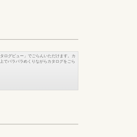
タログビュー」でごらんいただけます。カ
b上でパラパラめくりながらカタログをごら