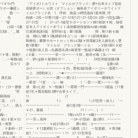
テ1’6’Tn門
〔アイボ1トホワイト゜マイルゼブラック〕欝Y合掌タイプ規格
ラポー禰鑓ン
表騒夢ボー｝セ蹄（オプション〉極格表アイポリーホワイトマ
 響 魏「一
イルrブラック色 1 呼称 摘贔コ岬隠遜絡1薦考隅…呼
ク一 色
称鱗一2尋一51墾12葛一27−51型127−27−5型24−2尋一5型§2轟一
「「曜
27−51型 i 27−27−5釜型サボートセツト瞬C毅釧￥鶴，猫⑫
｛2尋一5書
臣本入アイポリー木ワイト港撚麟撚陛蹴晦As鰍c蜘鵬 幽
3謝…「＿國
巳麗謄鵜講ll義 慧野韓c§：嚢1窒轟 闇．剛ラ齢セ鋤
滋、i醜CL3麟￥2亀鱒釧3本入＼セ・瞬一ドs罫鶴輩鵬A
澗
剛梱包；麟磐サボートセット斡cs2騒￥韓濁劇2本入姻包名＼墜
2幽
数1磐響1 マイルゼ ブラック瀕一トセ・ ンダ饒1瞬C＄鐙
￥甑鵬1体入旨﹁柱轟懸3L舜c雌署華一甑緬31轟轟き13 瞬
，難翻1
c＄艇．一一一一一冒一ヨー一一￥鶉，雛尋ぜ織｛3L−一一一一
…一喉魏≡戯
一，騨c§鱗￥麗灘軽31一．． l l 24型用鑑鵠麺3藩
．一 旨ホワ
謝 トー一一一一一一＿一一一｛ §嚢c鋳
2rr1一一一一一一一一一￥35，曹鵯3賑鴇肇一一ゴー−−置匿1−一
一上 2煙剛体入〉．一■一一−一一一一一一一轟躍1
 搬瓦鋸
旨一一一．一一一一圃一一匿rヨ1−一一一一一一一圃辮勧E「一
．
一匿冒’『1冒’・・レ・鯛 1「−置一一匿1−一1−一懸
一｛21一膿籔
瀞 農cむ鐙．￥一甑繭3「一匿匿一門一一一一一一1鑑協｛11灘
“竪
鐙1乳￥瓢⑪騒駐3欝Y合掌タイプ＿
｛￥騒購鐵．．
1｝ け
’器、｛11．．
舞 1ミ ㌧27型用（体入）「一
…‘レ1，。購入
一一一一一一一一一一 蘇C蕗3冒一一一一一一一一一一
昌寺隈…ゴ
￥21，嚢雛 「 11！−一…｛ l
轟い
l「一一一一一一一一一一．1鞠cs531￥一π繭1一一一一11一一
範c＄罷￥52
1−一罪←画枠 一24−51型絹 蹴c鱒5．一一一一
マ丁皿一漸聾
一一一一一一．￥録21燗o21 欝c鳩5 ヨー一一一一一一一
．、チ劇枠︸27
一一 ￥12婁鱒駐1レー一…一1轟職｛2ミ．一覧盤鵬．￥辱2欄
．鐸盤極一
創1「一『一一一一一一！11 27−51型用旨
代わり庫ング
「h−r−r−一一一一一圃 § 瞬cu 5一冨1−一一一一