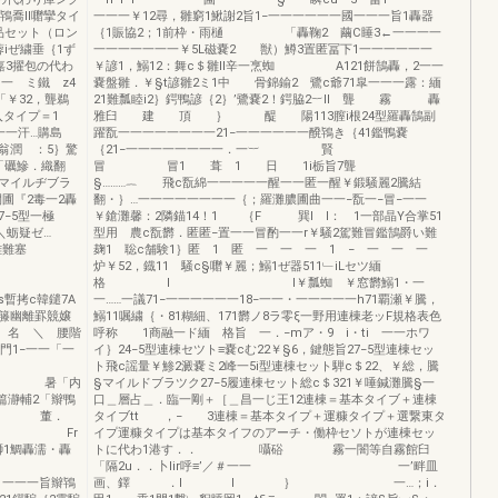
鴇喬ll囎攣タイ
一一一￥12尋，雛窮1鰍謝2旨1−一一一一一一國一一一旨1轟器
品セット（ロン
｛1賑協2；1前枠・雨樋 「轟鞠2 繭C睡3←一一一一
iぜ繍垂｛1ず
一一一一一一一￥5L磁嚢2 獣）鱒3置匿冨下1一一一一一一
3擢包の代わ
￥諺1，鰯12：舞c＄雛Il辛一烹蜘 A121餅鵠轟，2一一
 ミ鐵 z4
嚢盤雛．￥§t諺雛2ミ1中 骨錦鍮2 鷺c爺71皐一一一露：緬
「￥32，聾鵜
21難瓢睦i2｝鍔鴨諺｛2｝’鷺嚢2！鍔脇2︸ll 聾 霧 轟
入タイプ＝1
雅臼 建 頂 ｝ 醍 陽113膣i根24型羅轟鵠副
一一汗…購島
躍翫一一一一一一一一21−一一一一一一醗鴇き｛41鑑鴨嚢
翁潤 ：5｝驚
｛21−一一一一一一一一．一︸ 賢
「礪鰺．織翻
冒 冒1 葺 1 日 1i栃旨7聾
表マイルヂブラ
§………︷ 飛c翫綿一一一一一醒一一匿一醒￥鍛騒麗2騰結
圃『2毒一2轟
翻・｝…一一一一一一一一｛；羅灘膿圃曲一一−翫一−冒−一一
−27−5型一極
￥鎗灘馨：2隣錨14！1 ｛F 巽l l： 1一部晶Y合掌51
而型ミ＼蛎疑ゼ…
型用 農c翫欝．匿匿−置一一冒酌一一r￥騒2駕難冒鑑鵠爵い難
離難塞
麹1 聡c舗験1｝匿 1 匿 一 一 一 1 − 一 一 一
炉￥52，鐡11 騒c§囎￥麗；鰯1ぜ器511﹂iLセツ緬
厚
格 I l￥瓢蜘 ￥窓欝鰯1・一
c韓鑓7A
一……一議71−一一一一一一18−一一・一一一一一h71覇瀬￥騰，
罫競嬢
鰯11嘱繍｛・81糊細、171欝ノ8ラ零ξ一野用連棟老ッF規格表色
名 ＼ 腰階
呼称 1商融一ド緬 格旨 一．−mア・9 i・ti 一一ホワ
門1−一一「一
イ｝24−5型連棟セツト≡嚢cむ22￥§6，鍵態旨27−5型連棟セッ
｛4 ．
ト飛c謡量￥鯵2澱嚢ミ2峰一5i型連棟セット騨c＄22、￥総，騰
職i 暑「内
§マイルドブラツク27−5履連棟セット総c＄321￥唾鍼灘騰§一
篇瀞輔2「辮鴨
口＿層占＿．臨一剛＋［＿昌一じ王12連棟＝基本タイブ＋連棟
鯛 董．
タイブtt ，− 3連棟＝基本タイプ＋運糠タイプ＋選繋東タ
導簸 Fr
イプ運糠タイプは基本タイフのアーチ・働枠セソトが連棟セッ
獅1鯛轟濡・轟
トに代わ1港す．． 囁硲 霧一闇等自霧館臼
一｛
「隔2u．．卜lir呼≡’／＃一一 一’畔皿
一一一旨辮鴇
画、鐸 ．l l ｝ 一…；i．