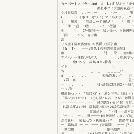
カーボートノ｛ラボthnt ＄ L：51型本交「夏
一一一一一一一一一．．懸基本タイプ規絡表霧パ
グ柱規絡表．．．一．一．．． へ一「「
r アイボリー孝ワイ｝マイルヂブラッ
ミ 響幕 1商贔コード1樋絡「「「「「曜「
「「而 2昌一51型 2フー5璽塑 
型 1 27−5冒型一 嘘ン鑑セ。卜鞠斑懇戦
「闇 ＼＼ セツ幽一F
り＄謹丁薩畿講鋼幽3＄欝舜《邸弱
｛8r「’T− 一一s響瓢＄鍬幽講登瓢編窮2
幽 門．、隈 縫c鵬31￥潴
アイ示り一痺物ソ托本人． ．観包で＼ …
1 醗r127療 ㌶鶴31￥2看溜一．．一．
イト 「、
鴨 ．．．．．＿．＿．．＿＿＿＿rr．
函．．．．．．． ii鑑晶物海ング ．涯
1￥羅，難 監一．
一．．．．．． 柱≠繍麺i21端鞠2・一騨型
一｛2聖 
機廻長セット 1搬鐸721￥ 鱒脅琴鶉、懸鐘
「鵬ング柱セツト 1㊥し藷c＄27 ￥53，難難窪
一一一一一一一．一｛ 飛弱嚢2￥著§1魏 §彗…’
1麩翫協峯3￥2難，騒鵯窮c額3￥21諺⑫
† 雪発診ト＿ 1・揮一一昌ず器
「一．．．一．．圃一一一1鑑鞭峰鯖ッゆンダ鵬）
溺脅嚢F︷「播籔セツト爽羅乱72￥ 艶爵
一．轟鞠昌…一…一・一一｛辮鴇尋L……一一｛7．
一黎型構．．．．．．．．．一鍛鴇麺搾＿＿．「
属 1｛￥124揃ド基本タイプ・嗣2趣の