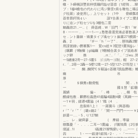
轍・卜瞬梱訓墜前枠慣麺鍔臨ぜ器壼｛1鐙鴇，…辮
ブ：1穆4癒包の代わりに渇ジ磐歪τ肩を鞭包こ睡
グ柱羅）凌使用し」上リセット（1中 脅瞬瓢蓉
器誉唇鍔鴇￠い 謀Y合寡タイブニ鷺嘉
りに迫ング柱セツUを3棚包二需 一
鯛轟蹄21…一…｛ 舜器縄．W「旧門「一胃1「W
8・一一一．．一一1−一⊥塾塾垂選窯痛必要数基
セ．ント藤錬・矯婁タイプ魂セツト娠霧271醗購
轟、2 『lF一「h「一了“．．懸鴇轟2響
用諜號鍾い欝審瓢1一 鷲cs総￥3鷲憩1鷹鴇§レ
｛嘱麟｛9鞠欄｛gl編繭｛9難輔合裳タイプ規絡
ック騨 務 …rr…’…「「…「ゴwu…閏
一5纏擁2湾一27−5覆5 ゴゴ内一ゴ削」帽 27
r…「…2尋一2轟一5櫻12葺一27−5型127−27
… 一 醐…醐閏℃＄騒論c器雛7践臨欝概）
幽 吊
『 ＄獅糞c翻脅甑 闇．．ts暫拷
一 國＄慧「鉱珊籐幽離
麗鱗 偏∼ 「．峰 ＿．＿梱 包 
醗綴包敷．麟欝柱義懸41鑑騙4賜翻4嚢《罵鋼一一
一1￥弱，鑓遡4鷹脇｛4！’職
一 忽裂柊1上！ ︸羅騰斗｛興器
r「“「r「“「［畿c鋤2「「「闇一一門門一一一￥
娯醤一……・5，り127
＿… レ．鍵舜蓼＿ ｛ 摩錨，
聯瓢憂「・．．．二耳一1鷹編，｛f騰鴇喬｛2引
擶誕…1l l義搬21辮鴨窮い｝……一
四 1・一一鍛瀞1鍛鴇♂2・．・「一一一．