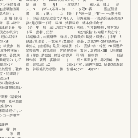
λテン擁建毒繍
髪 細 醜 §1 ・露艇慧1 霧レ薫 畦tt 源
§認馨翻灘灘
ン。N 葬f︷ξ碁幕︵簿 ∠．き冠tS轟．lI 難誕聾彗
ッ購格褻｝y，
騰 鐵：；臓； ：ぶ 1難「ドP厚一憎＿門門一’一≡妻拷胤
，．肝∫届↓難L尋
ト、卸函獲麩駿総塞でき毒せん．部舞霧羅一ド嚢懸脅儀絡嚢鋤β
 霧ぷ麹壼
蓼a趨贔潮一ド呼 稼樋 鰭騨稼癒 纏本儲綴倉ぜ
蟹繊鰯＄暴 聾
｛必 嬰 舞 縁し糊盤本体搬｝右鶴：乳笈麟雛翻，雛奪3懸
〃騰産御乳禦）
＄翠 欝餐，鐙酵 3鍵片醗柱1転糊騒〃魏左韓；
 t翻輸縞解繕
L3鰯槻繊，㈱鳶辮華 馨纏，彦魏曝鱒il麟勢〃尋勢右｛律茱，3
鶉×2ff
鋤纏7葦灘蓼．一鴛罵き7董雛挙 鵜藝，芝騰3騨×2酵1熱醒蕪〃
鰯）華鴛参，雛
毒鱒左｛縫砥鵬｝彫貿L鋤繍屡 錐7．雲鱗3欝・韓蟹1itlL欄懸片
蹴霧争瑛擁羅｝
驚鞍総豊。籔鶏翠騨．芝麟蟹麓裾 毒雛，薯鰐魏×2lfl L聯鵜爾
解纏。蒼欝麹
灘｛馨疾3麟観鍵β鵜旨7欝轡犀 尋7轟，鱗瞭欝 1 ：難講
騰鷺冠2）し㌘
難蜘解 襲欝．婆雛禦 ｝ 欄〃霧灘き壱，尋2膿解 魯
懇鋤灘x3〃
総．雛聲縮｝x2 3劔x2〃室，鰯轡判趨2。鯵麟3総牽魏
織雛響警，署鱒
魏一韓毅籍乳蜘轡劉，鵬、警磁4ggx21 4簿x2〃
x霊・鱒郷鋤ド
総xaff
7翻鍍多x3
講鰯繭欝競牽レ
鱒’＿− 1
蒙灘薮《購憂雄
糎購，葦乾麺雛
嬢灘x2）一
霧繍翻ジigン
ンゴー爵琳本
1，
儀纏轡
 饗 舞
製鵜 寧 欝