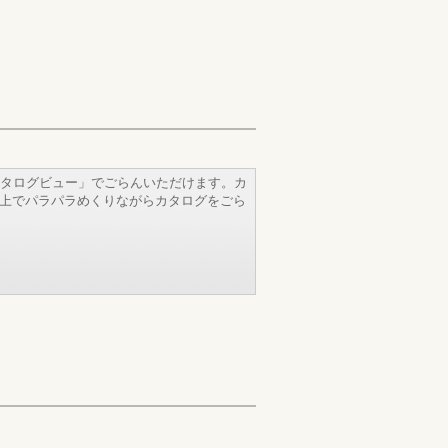
タログビュー」でごらんいただけます。カ
b上でパラパラめくりながらカタログをごら