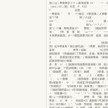
矯ジigン摩嚢難型ステン霧簿綴灘｛V・ ・一 
｛xesンtS→耀｝本窯 P．fi33 
t’ 韮懸 『 藝離
一餐籔槻「 亭 t’1鯵旧．tl鷺捌藩／〆麹饗
落“1”障 隊ゾ〆y譲・
elit「’ ジJLk 蘭ッ
簸 輸㌔／へ！ノ／、 
翼づ《1禰、鞭嘔灘簸ぜ1 響鞍 1麺簸部轡
無 1勢 要 灘 毅 「㎝一一「「「 一
本捧欝擁霧諏｝ぎ一1畷甑磐欝3蒲s華
1
7 i捲灘蔓牽レ
甥｝鉱Ψ轡薯毒〃獅左纏乳錨｝ 1畢欝．鰯尋勢
蓼辮 ； 摩季〃鰯駒 1紅翌轡
纏鯨騒鵜 1厚繊鋤縫1了警雛移 多繍．曝撰
垂 〃 鰍霧舗2妻紅禦雛／ノ鵬蓬鋼毒鋤 1解
鑓萎鐸欝3鎗や毒
葦 牽 が く3鍵舞韓蜀鋤瓢鞍雛瀬雛く鱒．鶴
鋤97gs蓼 ア鷲諺難磯｝×24 一軒 〃 韓鱒
l l購鍵爵．鋤｝ ｛毎毒7。鋤礫 2拳馨。
1 講繕1 ガ 南 ノタ く襯難y．
｛ レー鷹幡 ｛羅懸魏誓．萎鶉＄
欝x黛藤薄〃 や 〃 偶擁駕2争鰯繍鐸磯
1箏織鰯ぎ 1β2絡帆￥鰯，鋤峯灘｝一擁鍵×
《3鍵鰐嘱鱒霧xz｝t尋5縣解矯鰺，鐸鍵鰹）〉
〃 韓毅爾×3｝ 「一r「「r「r「7勲鰺鋤，
雛÷レー摂籔驚翼2｝． 鰹幣、翠 7鵜．
尊鱒・ が 争 〃 韓鰯籍×2｝霧翻毒1湾2鰹箏
2m｝MZ3駆2 ｝“。“㈱脚〉讐維魏 鞠縫篇，鱗
毒弱14乎ガ㈱幾晦顯。2）矯鄭 1磯，霧縛，獅