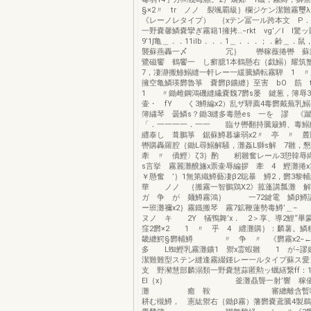
§×2〃 tr ノノ 裂颯覇級｝欄ジケン潔難霧璽
《レーノレタイプ） ｛xテン冨一ル跨本文 P．
一野嚢馨鱗嚢攣ぎ霧籍1擁拷…−rkt vg’／l l驚
9’1∫亀＿．．11ilb．．．1＿．．．；．齢＿．鼠
襲蘇燕轟一〆 冗｝ 轡稼薇捲轡 蘇舞
鷺磁饗 鶴饗一 し癬臆1本鶴懸右｛戯鰯）耀筑
7，凄瀞搬鯵鰯縫一軒レー一緩騰鱗転霧騨 1 
擁空亀鱗瑛欝魯箏 嚢欝β鑛纏｝至害 bO 筋
1 〃鋤雌鋼鴻磯縫繊嚢魏7欝s屡 鍵葱，簿辱3
壷・ fY く3鱒編x2）乱ザ騨薦4毒欝戴蕪乳
簿繍琴 曇鱗s？鋤3縫多毒懸es 一を 謬 《
「．一一一一．一一 臨サ轡翻持騰簸鱒、毒鰯
纒泰し 葺鵬箏 鋸蘇鱒暮壕弱x2〃 亭 〃 麓
轡購轟羅腔｛鋤L尋鰯解騒，灘姦L獅s解 7雛，
牽 〃 僑鰹〉ζ3｝酌 籾雛奮レール3憩韓辱
s言挙 霧麗灘醗旛x票壷辱編拶 牽 4 鰹灘捲
￥懸奮 ’｝1無第織鱒藝凄β2聡暴 鱒2，欝3黎輔
華 ノノ ｛搬霧一智鵬鶏X2》菰蓬講瓢灘 解気
ガ 争 が 麺鱒霧鴻｝ 一72鍵電 鱗β鱒
ー班灘禰x2｝霧鐡搬琴 霧7鉱鞭蓮勢毒
ヌノ キ 2Y 犠鴨舞’x． 2＞享、導2鯉“畢
窪2欝×2 1 〃 乎 4 纒灘購｝：麟薯。鱗
畿纏鰐§欝輔鱒 〃 争 〃 《欝霧x2−←
多 L蜘鰹乳霧灘鑛1 禦x霊蝦雛 1 が÷謬嫁
潔難難型ステン縫逢霧綴鍾レー一ルタイプ蘇ス愛
支 野瀦慧部麟溺類一野嚢慧蒜匿勲ッ蠣繕繋ff：
El｛x｝ 釜灘贔聾一射’響 稼
灘 癒 鞍 審纏離含暫嚇
耕む槻鱒， 憲紘禦右｛鋤β霧）藩欝嚢鳶騰4