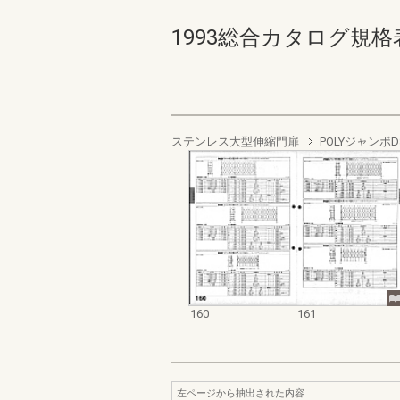
1993総合カタログ規格表 16
ステンレス大型伸縮門扉
POLYジャンボ
160
161
左ページから抽出された内容