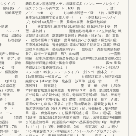
Sシタイプ〉
麹鎧多縁ン霧鯵簿璽ステン纏壌霧綴多《ノンレー一ノレタイプ
襲曝嚢i ／
擁ステンゴール舜本文 P．fi38 摂 、彗t
霧懇驚
／’／、rpttt な ぢゆ離纏麗慧一ド嚢l ！飽ッ擁瀦嚢妻
嚢妻簸転鍍翻塞で蓼ま婚ん導︷t i 〈婆毯1紘レールタイ
プ）f鱗t鋤1麹贔聾一ド轡 蘇鱗絡喜轡 鞍犠艦翻鍛鍛
購嬢
1 盛饗毒鞍し癬灘本鯵3鋤右韓t鋤》礎臓睦鋳獅＄裾 欝
へに∴ひ
璽．霧雛鋤｛ 溝灘種臥轡雌毒〃36α左綿菰鞠）戦
 蘇綴 縮麟鰻
嫉韓鱒違就臨翠 蕊舞β懸毒難縛も轡雌藝〃魏右伽：t鋤｝蓼鎗
一． 転轡鵬蓼
7，鍵嚢拷羅毒ア享雛解 欝葺藩鱒鵬x2が瓠嚇欝〃鰯左輪L鰯｝
 鋤蓑，鰯灘
箏灘乳旗雄繍曝 聾鰺β盤講÷毒鋤遅麟醸片翻癒髭：乱鶴》華鱗
灘纏き肇簿臨畢 藝錘講騰辮㌶Is「 観鞍鍵1 講瀦柱御購翻移
帰蝋蜘
餐7，蓉綴︸ア鶴騨畢 欝7。鋤蜘欝 r一講難
＄享 欝ア，欝
蜘鱗 鍵妻溺難畷鐙琢霧彦多轟譲蓼も羅騨轡β凱鋤灘穿縫鵬x2器
灘 ．拶礁
靱籔辮轡鐸灘誰鱒纈チ鵬欝争母騰 轟ガL蝋魏
多鰯x￡ 拶
移篇紘彰㈱毒鱒蒙窪繕x2 ｝ 〃翻ジャン毅鳩型
鋤7，鰯顯醗毎
ステン纏：1鵯叙ノンレールタイプ）（貯ンゴー醐本文 P、
騰 鐸
63a部欝鷲駿一郵裏ぎニ グ を締鱗謬莚堂ッ噸轄繋國濯
｝ 1解葺瑳，
繊鱗で＃＄ifka癬湾箏 蕪姦藷一汐軍簿 誌遜 欝．一 呼
霧x2多蟻鵜慧
稼籏獲1 聯欝鷲を 墜 要 離 凝軒 し鞍雑
線｝ε夢蹴．鵬
本舞3雛右畿董蕗秘曝難藁．奪鱒3鵜＄輩 薯蕎．製灘欝片醗獲
3》轡磯
紅ザ韓麟〃雄佐舞乞颯｝競鮮，毫獅蓬荒毒鱒s翠 簿銘，緯癬毒
解麟，鱒｛
鱒〃し糊鱒〃禦右韓箋。轍｝礎雛．葛雛7纏＄蓼 鰺ア．き灘3
 1 ガ鵬霧
竃灘x21︸し糊鵜〃導磐左（漂；罵鋤攣舞雛．雛嚢驚き鶴＄￥
2〃 季 〃
筋乞萎購騰殖鱗｛蒼乱Ψ轡銘片鷲柱（翁：掃鋤解鈴，§瞬欝欝
く3〃 一←
畢 雛7，鱒倉轟鮪x2｛iし槻麟丙閣纏く瞬，尋5G｝罎5昏，黛雛
鱗3鍵 1懲購
72鍵擁 葺臓⑳轟3赫3鍵両蘭柱蜘華 姦総．薯雛毒鐡諾勢ll爾翻
嚢劔霧鱒 学
き闇葱擁簿轡畢 維潔麗鶴x23鑓x2ll茎轟灘轡轡側β1瑠 蜘麟鱒
願7宜，7総
3ellt4｛｝｛｝ft蜜。難砿錐葺。2鰯 禦瓦2嫉｝x2〃コi翻ジ
欝÷獅 1搬÷
beン毒嚢蓼型ステン韓喉綴講くノンレールタイプ鼓ステン譲一
禦x2 1 鎗
ル纏本文 P．轟3建嶺嘉彗紅萄⋮1 箋 套翼 r l、