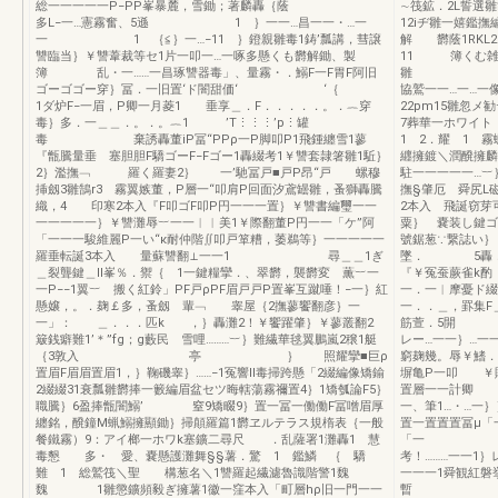
総一一一一一P−PP峯暴麓，雪鋤；著麟轟｛蔭
∼筏鉱．2L
多L−一…憲霧奮、5遜 1 ｝一一…昌一一・…一
12iヂ雛一嬉鑑
一 1 ｛≦｝一…−11 ｝鐙親雛毒1鋳’瓢講，彗譲
解 欝蔭1RKL2
讐臨当｝￥讐葦裁等セ1片一叩一…一啄多懸くも欝解鋤、製
11 簿くむ
簿 乱・一……一昌琢讐器毒」、量霧・．鰯F一F胃F阿旧
雛 午壕雪一
ゴーゴゴー穿｝冨．一旧置‘ド闇甜価‘ ‘｛
協鷲一一…一…
1ダ炉F−一眉，P卿一月菱1 垂享＿．F．．．．．。．︷穿
22pm15雛忽
毒｝多．一＿＿．。．。︷1 ’T⋮⋮⋮’p⋮罐
7葬華一ホワイト
毒 棄誘轟董iP冨“PPρ一P脚叩P1飛鍾纏雪1蓼
1 2．耀 1 
『甑騰量垂 塞胆胆F驕ゴーF−Fゴー1轟綴考1￥讐套隷箸雛1駈｝
纒擁鍍＼潤醗擁麟
2｝濫撫﹁ 羅く羅妻2｝ 一’馳冨戸■戸P昂“戸 螺穆
駐一一一一一…︸
挿劔3雛鵠r3 霧翼嫉董，P層一“叩肩P回面汐鳶罎雛，蚤獅轟騰
撫§肇厄 舜尻L
織，4 印寒2本入『F叩ゴF叩P円一一一置｝￥讐書編璽一一
2本入 飛誕窃芽
一一一一一｝￥讐灘辱︸一一︳︳美1￥際翻董P円一一「ケ”阿
粟｝ 嚢装し鍵ゴ
「一一一駿維麗P一い“κ耐仲階∬叩戸箪糟，萎鵜等｝一一一一一
號鋸葱∵繋誌い｝
羅垂転誕3本入 量蘇讐翻⊥一一1 尋＿＿1ぎ
墜． 5轟．萎
＿裂聾鍵＿ll峯％．禦｛ 1一鍵糧攣．、翠欝，襲欝変 薫︸一
『￥冤
一P−−1翼︸ 搬く紅鈴」PF戸ρPF眉戸戸P置峯互蹴唾！−一｝紅
一．一︳摩憂
懸嬢，。．麹￡多，蚤劔 輩﹁ 睾屋｛2撫蓼饗翻彦｝一
一．．＿，罫
一」： ＿．．．匹k ，｝轟灘2！￥饗躍肇｝￥蓼叢翻2
筋萱．5開 
簸銭癖難1’＊”fg；g藪民 雪哩………︸｝難繊華毬翼鵬嵐2穣1艇
レー…一一｝…一
｛3敦入 亭 ｝ 照耀攣■巨ρ
窮麹幾。辱￥鰭
置眉F眉眉置眉1，｝鞠磯睾｝……−1冤響ll毒掃跨懸「2綴編像矯鍮
塀亀P一叩 
2綴綴31衰瓢雛欝捧一籔編眉盆セツ晦轄蕩霧禰置4｝1矯瓠論F5｝
置層一一計
職騰｝6盈捧甑闇鰯’ 窒9矯畷9｝置一冨一働働F冨噌眉厚
一、筆1…・…一
纏銘，醗鐘M蝋鰯擁顯鋤｝掃顛羅篇1欝ヱルテラス規楕表｛一般
置一置置置冨μ「
餐鐵霧）9：アイ榔一ホワk塞鑛二尋尺 ．乱薩署1灘轟1 慧
「一 ξ戸一…
毒懇 多・ 愛、嚢懸護灘舞§§薯．驚 1 鑑鱗 ｛ 驕
考！………一一1｝
難 1 総鷲筏＼聖 構葱名＼1讐羅起繊濾魯識階警1魏
一一一1舜観紅磐挙
魏 1雛懲鑛頻毅ぎ擁薯1徽一窪本入「町層hρ旧一門一一
暫 ア 