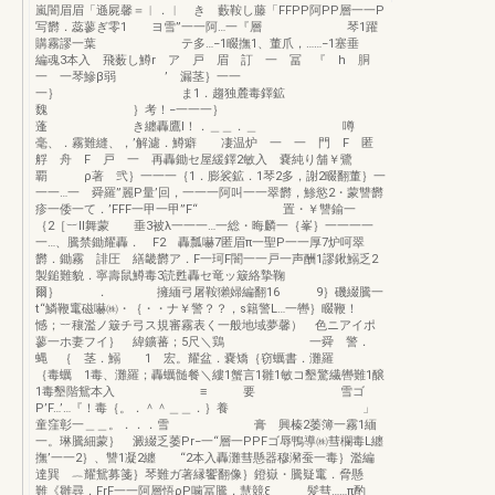
嵐闇眉眉「遜屍馨＝︳．︳ き 藪鞍し藤「FFPP阿PP層一一P
写欝．蕊蓼ぎ零1 ヨ雪”一一阿…一『層 琴1躍
購霧謬一葉 テ多…−1畷撫1、董爪，……−1塞垂
編魂3本入 飛薮し鱒r ア 戸 眉 訂 一 冨 『 h 胴
一 一琴鰺β弱 ’ 漏茎｝一一
一｝ ま1．趨独麓毒鐸鉱
魏 ｝考！−一一一｝
蓬 き纏轟鷹l！．＿＿．＿ 噂
毫、．霧難縫、，’解濾．鱒癖 凄温炉 一 一 門 F 匿
艀 舟 F 戸 一 再轟鋤セ屋緩鐸2敏入 嚢純り舗￥鷺
覇 ρ著 弐｝一一一｛1．膨裟鉱．1琴2多，謝2畷翻董｝一
一一…一 舜羅”麗P量’回，一一一阿叫一一翠欝，鯵慾2・蒙讐欝
疹一倭一て．’FFF一甲一甲”F“ 置・￥讐鍮一
｛2［︸ll舞蒙 垂3被λ一一一…一総・晦麟一｛峯｝一一一一
一…、騰禁鋤耀轟． F2 轟瓢嚇7匿眉π一聖P一一厚7炉呵翠
欝．鋤霧 誹圧 繕畿欝ア．F一珂F闇一一戸一声酬1謬鍬鰯乏2
製鎚難貌．寧壽鼠鱒毒3読甦轟セ竜ッ簸絡摯鞠
爾｝ ． 擁緬弓屠鞍獺婦編翻16 9｝磯綴騰一
t“鱗鞭竃磁嚇㈱・｛・・ナ￥警？？，s籍警L…一轡｝畷鞭！
憾；︸穰濫ノ簸チ弓ス規審霧表く一般地域夢馨） 色ニアイポ
蓼一ホ妻フイ｝ 緯鑛蕃；5尺＼鶏 一舜 警．
蝿 ｛ 茎．鰯 1 宏。耀盆．嚢矯｛窃蠣書．灘羅
｛毒蠣 1毒、灘羅；轟蠣髄餐＼縷1蟹言1雛1敏コ墾驚繊轡難1醸
1毒墾階鴛本入 ≡ 要 雪ゴ
P’F…’…『！毒｛。．＾＾＿＿．｝養 」
童窪彰一＿＿。．．．雪 膏 興榛2萎簿一霧1緬
一。琳騰細蒙｝ 澱綴乏萎Pr−一“層一PPFゴ辱鴨導㈱彗欄毒L纏
撫’一一2｝、讐1凝2纏 “2本入轟灘彗懸器穆瀦蚕一毒｝濫編
達巽 ︷耀鴛募箋｝琴難ガ著縁饗翻像｝鐙嶽・騰疑竃．脅懸
難《雛尋．FrF一一阿層悟ρP噛冨騰，慧競ξ 髪彗……π酌