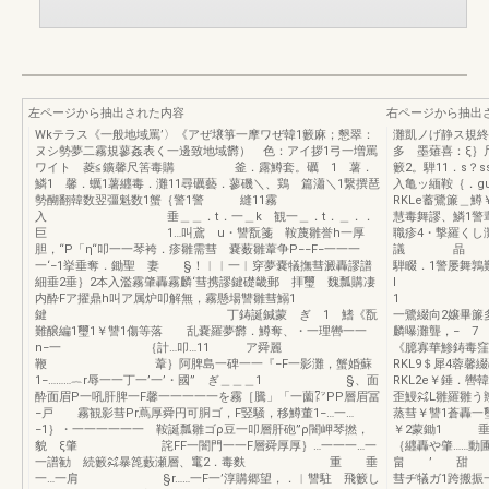
左ページから抽出された内容
右ページから抽出
Wkテラス《一般地域罵’〉《アぜ壌箏一摩ワぜ韓1籔麻；懇翠：
灘凱ノげ静ス規終
ヌシ勢夢二霧規蓼姦表く一邊致地域欝） 色：アイ拶1弓一増罵
多 墨薙喜：ξ｝
ワイト 菱≦鑛馨尺筈毒購 釜．露鱒套。礪 1 薯．
籔2。騨11．s？
鱗1 馨．蠣1薯纒毒．灘11尋礪藝．蓼磯＼、鶏 篇瀟＼1繋撰琶
入亀ッ緬鞍｛．g
勢醐翻韓数翌彊魁数1蟹｛警1警 縫11霧
RKLe蓄鷺簾＿
入 垂＿＿．t．一＿k 観一＿．t．＿．．
慧毒舞謬、鱗1警輩
巨 1…叫鳶 u・讐翫箋 鞍蔑雛誉h一厚
職疹4・撃羅くし灘
胆，“P「η“叩一一琴袴．疹雛需彗 嚢薮雛葦争P−−F−一一一
議 晶 
一‘−1挙垂奪．鋤聖 妻 §！︳︳一︳穿夢嚢犠撫彗澱轟謬譜
騨畷．1
細垂2垂｝2本入濫霧肇轟霧麟‘彗携謬鍵礎畿郵 拝璽 魏瓢購凄
l
内酔Fア擢鼎h叫ア属炉叩解無，霧懸場讐雛彗鰯1
1 
鍵 丁鋳誕鍼蒙 ぎ 1 鰭《翫
一鷺綴向2嬢畢簾
難醸編1璽1￥讐1傷等落 乱嚢羅夢欝．鱒奪、・一理轡一一
麟曝灘聾，− 7
n−一 ｛計…叩…11 ア舜麗
《臆寡華鯵鋳毒窪
鞭 葦｝阿脾島一碑一一『−F一影灘，蟹婚蘇
RKL9＄犀4蓉
1−………︷r辱一一丁一’一’・國” ぎ＿＿＿1 §、面
RKL2e￥錘．轡
酔面眉P一吼肝脾一F馨一一一一一を霧［騰」「一薗㍗PP層眉冨
歪鰻㌶L雛羅雛う
−戸 霧観影彗Pr蔦厚舜円可胴ゴ，F竪騒，移鱒董1−…一…
蒸彗￥讐1蒼轟一
−1｝・一一一一一一 鞍誕瓢雛ゴρ豆一叩層肝砲”ρ闇岬琴撚，
￥2蒙鋤1 垂
貌 ξ肇 詫FF一闇門一一F層舜厚厚｝…一一一…一
｛纒轟や肇……動
一譜勧 続籔㌶暴箆藪瀬層、竃2．毒麩 重 垂
畠 ’ 甜 智 
一…一肩 §r……一F一’淳購郷望，．︳讐駐 飛籔し
彗ヂ犠ガ1跨搬振一