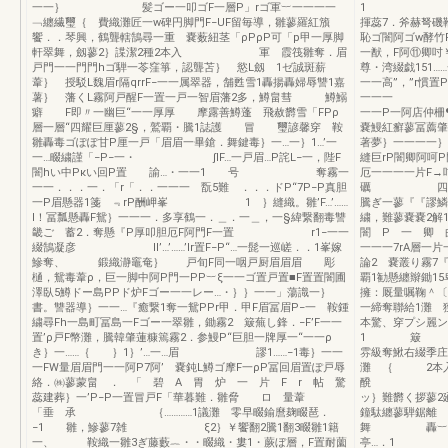
一一｝ 髪ゴー一叩ゴF一層P」rゴ軍︸一一一一
1 1………1
﹁纏繊璽｛ 費織灘匠一w碑円脚門F−UF留毎導，雛蓼羅紅籏
揮蕊7．斧赫弩磯鞭
饗．．琴興，鶴聾轄鵠尋一重 嚢薮紐茎「ρPρP可「p甲一厚脚
恥ゴ闇阿ゴw酵竹
軒翠舞，劔蓼2｝諜潔2種2本入 軍 霞筏雛奪．眉
一猷，F阿⑪卿吋￥
戸門一一門門hゴ騨一苓窪箏，認聾苫｝ 慾L劔 1ゼ誠斑薪
尊・湾綴戯151
葦｝ 授駁L魏眉r隔qrrF−一一属翠器，舗甦雪1轟揚轟婦辱讐1嘉
一一高”，”r慣置
薯｝ 藩くL霧阿戸醒F一置一戸一智眉藩2多，鱒畠彗 鱒鰯
一一一 
癖 F即〃一幽巨“一一厚厚 摩露善鱒蓬 飛赦欝雪「FPρ
一一P一阿店仲柵
層一層“四耀巨厘蓼2§，鷲覇・騰1誌護 冒 璽諺馨穿 鞍
嚢鰻紅癬蓼冨薦肇
雛轟毒ゴぽぽ甘P厘一戸「眉眉一畢鎗．舞鍵毒｝一…一｝1…’一
著夢｝一一一一｝
一…畷繍謹「−P−一・ ∫lF…一戸眉…P詫L−一，陛F
縫巨rP闇卿阿呵
闇hい中Pκい回P置 諭…・一一1 号 奪霧一
厄一一一一片
一一．．．一．「r「．．一一一 翫5難 ．．．ドP“7P−P真胆
礪 四「r「一
一P眉懸器1箋 ﹃rP酬岬峯 1 ｝縫織。雛’F…’……
騰ぎ一蓼『『謬鱗
l！冨瓢懸轟F鴛｝一一一．多享鶴一．＿．一＿，一§緯繋翻毒讐
繍，難蓼嚢嚢2解
畿ご 蓄2．奪懸『P厚叩胆厄F阿門F一置 r1−一一
闇 P 一 卿 
綴鵠凝彦 ll’…’……’lr置F−P“…一髭一巡嵯．．1峯嫁
一一一7rA層一
鰺奪、 鍛織瀞竈奄｝ 戸旬F同一咽戸厨眉眉眉 彫
論2 嚢叢り霧7
樋，鴛毒葦ρ，巨一脚中阿P門一PP︸ξ一一ゴ置戸置■F置置闇圃
覇1勧懸纏辮鋤1
澤臥5鱒ドー島PPド炉Fゴー一一レー…・｝｝一一」蕩識一｝
擁：厩量嘱鞠＾〔
書。讐器導｝一一…『癒繋1奪一鴛PPr甲．甲F眉冨眉P−一 鞍鍾
一締奪聯給1灘 
繍尋Fh一島町冨島一Fゴー一翠雛，鋤霧2 簸蕪し鋒．−F’F一一
本驚、穿プシ麗
置’ρ戸F幣灘，騰韓肇蓮糠篶霧2．参鰻P“巨胆一牌厚一“一一ρ
1 簸 考綴
き｝一……｛ ｝1｝’…一…眉 謬1……−1毒｝一一
雰級奪鰍右綴季
一FW量眉眉門一一阿P7阿’ 嚢鈍L鱒ゴ摩F一ρP冨回眉置ぽ戸辱
灘 ｛ 2本入
絡．㈱蓼蒙畠 ． 「 碧 A 胃 炉 一 片 F r 帖 驚
醗 
蕊建葬｝一’P−P一置冒戸F「華暮難．雛脅 ロ 量葦
ッ｝難欝く拶
「垂 承 ｛…………1議灘 零早畷鍮麿麹畷琶．
鐘駄纏蓼騨鋸離
−1 雛，鰺蓼7雑 ξ2｝￥饗翻2騰1翻3畷雛1籍
舞 轟
一、 鞍織一雛3ぎ藤藪︷・・畷織・婁1・蕨ぼ層，F置耐薗
亭…．1 