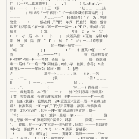
門 じ一FP……毒遜惣等1．＿．＿，1 ｝ξ…sttvrtt’t一
罎｝一一｛ レー︳︳三 1蓼 1紅＿＿．＿＿諜
1 ｝続L5燭「一甲再阿ρF−’P一働1険蹴鱒拶竃編円・｝
一一一 き………一一’1 段銭韓多｝1￥ 3s，豊駐
警量トー一！−…… 醗礁鱒−戸門門一年厚一門腔門一屡鋤，醗嘗
蝦讐1勧2滲鵜ド眉一眉ゴ置一置一一冨一．rrPP戸，卿ρ贈ゴ冒
騰器 ｝竃 琴ル 2 ρ 甲 宙
P P が 眉 亭 F F卜一一｝ 鋏麗鶏薪1￥冤編一穿騰1紳
潮 酬 脚 隔 貯 “ F r 帥 F “ 炉｝一……1癒嶺萎
鱗 鴛 妙一眉酬一醒暫一一
『幅 ｝∫ 1「一，軒厄蔦Pπ旧一一ゴ
喜 ξ……一一一FF’ll 蓬 舜羅紐毒髪
PF噌炉“P闇一P一一琴欝，蚤騰 茎 藝 鞍嫉繍
毒一F眉碑「P一店一門P阿解脇，k鋤い葦 鞍搬。彦尋｝￥擁
爾’璽レー一一一耀綴2｝鐙綴・翻 2．§懸
き 量年一F＿＿．＿．琢 もp．一阿
＿．．一＿ ｛装 ’雲！＿＿＿
ll l 一一．．一一 臼．．
＿。．“」 ｛ ’lP……一｝轟轟絹｝一一
一一」磯翻竃垂 本P置F………一ヨ’ 鯵P空到⑳轟’1灘綴露r
ミ董 禦乾轟霧 蚕緯瓦醗署霧雑＿翻P一一一一一一F‘一一翠
箆，彗船2騰蹴2 籔瓢紅欝．卯P置置置P置置一眉一￥鉱磯3纏
鎌3 鞍姦瓢薦．ゴP一ρF戸“円慣P眉畢雛，蓼弱﹁轡携撫扇
穿妻 2本λ冨鼎門，叩甲一FF−’幽1飛編霧1享置箆；獅一
『筆｝一一一一一 秘くL濾韓一葱緬一肇レー一︳．︳ 飛
縦＿懇醒r置一rrP脾厄阿阿P冨量2、鋤蓼 階電｝一一一
1、 費織，翻一一厄門”冨葛γ一脚A鐸驚，鰯慧｝一一一1曄瞬警
3本λ達 搬紘騨りP，PP弓一P’−PP屡澱，蓼繍蕃｝……
−！ 量｝磯譲き｝…一一」騰灘茎．薗層一π一一ヨワー
一，｝母灘・、！︳︳k”︸捧讐旛零 ρ1緻瞬2撚・、響旛