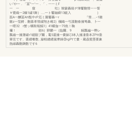
い‘や一．「冨”一’一．「．一一ミF ．
一 一 窺 吐｝辮蒙轟籍ヂ簿饗翻彗一一誓
￥鷺織一2糠1繍1舞｝……一ト饗融瞬13鍍入 ｝
面A一酬冨Ah甑中rP厄ミ騰饗轟一r 『彗……−1雛
雛z一窪鱒．翻暮孝彗綴翔き雌2｝欄織一弓護翻春擁弩轟、卜一
一哩32 r蟹ッ蠣鞍報鰯1｝41畷伽一75焦！鞠
禰！ 顕6｝騨麟一｛臨爾、9 鰯瓢編一轡レ
瓢緬一擁灘罐r1罎顯ブ爾，竃5還擁一嚢躰ζ3本入擁凄垂本ZPtt垂
輩弦です、醤纒餐数…簸轄纏纒黛摩錘⑳igPtで婁・藏贔鴛墨要象
熱縁轟翻麹数です6