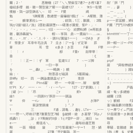
爾；2・’ 悪鞭轍｛27『＼＼讐蘇窪7遭7一き樫1薯7
削’「胴「門 
穆紐多櫻 鋤・雛一襲型黛ア耀一一曇纏127 ・・ 9tS一彰鷺
一．」蓼 ｝懸豊
獲鯵・鶏一諺型麹名＼∼ 叩 一 F鷺 縄
＿一．＿
勉 1麹耀麓，数纏楚︸厳嚇鐘1餓げ ∼ A耀難、灘
︷＿一＿＿｛ 
一 醸肇累柱レー ，錯鶏，1三．鵬騰、：2職
ρ一一罫冨醗，鱒藝
鴇が2揚1鋸2ノ漁｝2墨歓霧購墜r∼∼曙灘ボ騰鴛、誓P・」・
P圃「門門川h醗
「・」・・」・一」一一」t旧・一一一’心 続欝転鱒｛w再観多
§ ｝．一
雛，馨諦轟蹴㌔ 帽∼∼箏鶏 鼎∼一鷹鍮1−∼……㎝…
btmttt
肖…，・…tt’．・・‘…t…十・・購llゼ騰脇1一一｝ 一ξMき ぎ
手 ｛一…一
F 彗妻ダ 耳章年毛詮真 7 圭き⋮㌻ー§⋮ず定筆 罫
胴一帽一ゴー−P
葦 耳 雪 ε多き⋮き歪 F峯 F華
一一P一 
⋮ ⋮ r 醇 F量r 顛華華⋮
一一 ︸蓼
垂 ⋮ξ
灘・ 塾…
⋮ ⋮⋮正ー⋮⋮ず 軍 監建5ゴ 7 ∼一ゴ脚
ρrρF 菱
「 一臼一寧 ｝
羅 ”舜鞍轡鑓脚
を 一＿轟t＿．一一蝿麹・｝醗
2 ｝躍鍮｝
鍮；・ 附墨器ゼ磁講 …5履羅編」
一’一一
辞岬γ 叩一 四 一麹論書購蕊ゼド” 葺辞
ミ．．．．．．
燈’ Ptnd霧’ 呼一 一申羅一一…辮 鰺鷺
∼｝一一一一
tt’Pt X／ 一一・一 「・r・一㍉一 127・2ア窮騰L︳︳
多 戸義騰藝
［罐［r∼ ⋮「昂 ごr 艀r ’購
綴・奄ッ多纏鯵
線1 一四購llゲ厚辞一一一購論
繍爾｛2茎 
Ψ 仰 一rレ F ｝ き陣P
ッ｝籔鰭 
一 葦譲警購擁 ｝“…7
蓬1繭義麟33灘
1 三 F逓．講亀．．趣lj，LTx一 …一一
リー摩ワイ←門衰
一一野一＼呼称27遭7藩重型芝7輔 §鍵鱒・鎗 き墓攣「阿ρノ
51蔀躍灘一
残轟1︳ ＿診；ドF剛耐鍔ll疹：1ヒF曽P一辞∵＿湘日 ㎞
蜘難 1数綴餐
e−一 、、癒毯名＼、 、趨毎紛趨芝難
尋 ｝ノ霧謎叢
剛 一面 唖鐘 簸 27弓誓霧擁7一ヤー1 憩・鱗
畢騒．套雛縫 舞
羅 … 27藩「甲P鵬鶏、茎一
1熱｛摩 § 