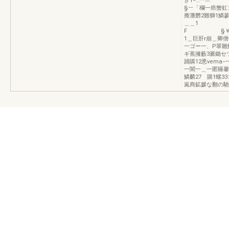
き1−…一
§︸「欄一癌蟹虹
雍灘欝2難獅
＿＿1 
F §￥＿
1＿巨肝r崩＿卿
一ゴー一、P翠雛
ギ蕉擁藪3澱鋤
踊購12悪ve
一闇一＿一匿睡馨
鱗麟27 購1螺33
嵐商鉱媛な翻の馳