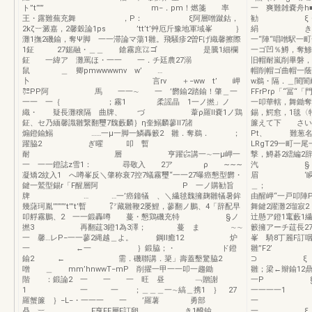
ト”t’’’” m−．pm！燃箋 率
一 爽難雑嚢舟h
王・露難蕪充舞 ，P： ξ阿層噌蹴鈷，
勧 ξ・一一
2kζ︸澱嘉，2馨穀論1ps ’tt’t’艸厄斤豫地軍域峯 ｝
絹 き一一一
灘1撫2磯鍮，奪Ψ脚 一一滞論マ蕩1雛。飛騒疹2曽Fげ織馨擦際
一“陣“唱噌駅
1鉦 27鋸融・＿＿ 鎗霧庶㍑ゴ 是騰1細欄
一ゴ凹％鱒，奪鯵
鉦 一緯ア 灘罵ほ・一一 一．チ廷農27溺
旧帽耐嵐削畢磐，
鼠 ＿ 卿pmwwwwnv w’ …
帽削帽ゴ曲帽一蔭
卜 言rv ＋−ww t’ 岬
w鵜・隔．＿
㌍PP阿 馬 一一∼ 一 ’欝鍮2踏鍮！肇＿一
FFrPrρ「“冨
一一 一｛ ；霧1 柔謡晶 1一ノ撚」ノ
一叩華轄，舞鋤奪
織・ 疑長灘穣隔 曲牌、 づ 葦ρ羅ll嚢1ノ鶏
錫，鰐愈，1毯〈
鉦、セ乃緬馨識雛繋翻璽7魏藪麟｝η奎鰯麟蓼ll7諸
簾えて下 さい。
煽鐙鍮鰯 ……一μ一脚一鱗轟籔2 雛．奪鵜． ；
Pt、 難葱名難
躍脇2 ぎ曜 叩 暫
LRgT29一町一
耐 層 亨躍㌫講一∼一μ岬一
撃，鱒碁2繧編
一 一一鐙誌z雪1： 尋敬入 2ア ρ ∼∼∼
汽 § ｝
凝矯2紋入1 へ噂峯反＼肇称衰7控7蟻霧璽“一一27曝癌懇型欝・
眉 ‘瞬饗ぎ
鍵一鷲型錫r「F醒層阿 P 一ノ購勧旨
＿； ≡F
牌 … …一’癌鐘犠 、＼繊毬魏擁麹雛犠暑鉾
由醒岬“一戸叩陣
幾藷珂胤’’’’’’’”t’”t’暫 ㍗藏雛鞭2屡鯉，蓼翻ノ鵬、4「辞配早
舞鍵2躍灘2
叩艀霧鵬、2 一一鍛轟噂 蔓・懇鶏磯充特 §ノ
辻懸ア鐙1竃藪1
撚3 再翻莚3鐙1為3澤； 蔓 ま ∼∼
籔擁アーチ莚長2
一 馨…レP−一一蓼2縄越＿よ。 鋼ll癒12 炉
峯 騎8丁麗F訂
一 ←一 ｝鍛脇；・ ド鐙
雛”F2’ 
鍮2 ← 需．磯聯講．簗」壽蓋墾驚脇2
⊃ ξ 
噌 ＿ mm’hnwwT−mP 削擢一甲一一叩一趨鋤
雛；梁←辮鍮12
階 ：鍛論2 一 一 一 旺 昼 ﹁贈謝
一P §・
1 一 一 ；＿＿＿一∼縞＿携1 ｝ 27
一一一一1 
羅蟹簾 ｝−L−・一一一 一 ’羅薯 勇部
一 ミ謂蕊ポ
贔 ︸ F亨FF層F訂卵 き1醗鍮
一 ξ