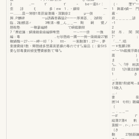
2 …一 t’ t’ − be一還ll♂⋮
｛・ 墜Y”一
歪 誹 ξ 多⋮ew 1．・嬢韓 一
1 舞霧τ鱗一 
一…………皿一簿聯1葺罫簸灘麺・潔鵬疹2 μ一側 …
霧・ 
脚…P酬碑 一μ誘轟誉轟協2一一一厚瀦器、、2緕鞍
府＿＿＿＿
臨，2勧醗器♂ 3奪溝∼柵＿ん＿＿一 剛 嗣 鷺ノ
−1 ’癩
懸鞍塾 一鞭蓼編鱒 で瞬鑑鵬韓
2 ．瞬
7『摩総旛：鱗擁鋤壷線編獅奪懲 一∼一一傍 一撫
財 吊． 闇 闇
編：毒 …セ珍懸絡一圃一一例一薩鋤簸27籔
㍗ ； 
鞭鱗醜一27∼一∼岬一叩「卜 ttt− 一葱翻灘1．27一，夢
「……“…唱
童腰嚢鐘1数・卿懸縫多慧霧裳婆嬢の毒のです㌦簸品｛：壷StS
一￥甑麟2寒 
要な部毒婁鈴鰻斐璽嚢籔数て’曝㌦
一’一’th鑑
叢 ｝ 睾
ま ミ…一
㌦、＼「呼 称講
臼 1許騰2
1 き 
＿」 § 
ぎ灘難1勲郷
15敬入 ジ江
＿」 τ
妻 蚕・…
撚14 モ特｝
｛ 鐙隷
＿．＿＿一
一lF l
縦灘3’灘4
蓑醒一．r−
｛き ξ匿
翻 27