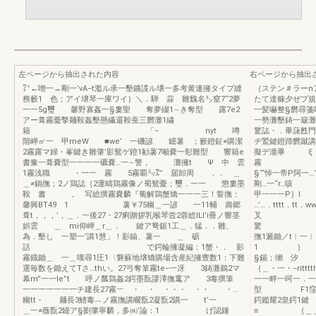
左ページから抽出された内容
右ページから抽出
㍗←噌一→剛一’vA−t濫ル承一墾鑛諜ル壌一多考黄連擁タイプ縫
｛ステン＃ラーn
務籔1 色；アイ壌琴一庫ワイ｝＼．騨 蒜 雛魏名㌧窒7“2夢
たて達糠夕ぜプ規
一一5g璽 馨野寡姦一§婁聖 奪夢綴1∼き奪型 露7e2
一髪嚇整§欝
アー葺霧憂撃麺鞍姦墾懸繊還鞍蚕三欝灘1繍
一勢灘墾鋳一簸灘
籍 「− nyt 噂
驚誌・．畢藷甦
階岬㎡一 甲meW ■we’ 一磯諺 罎薯 ；籔鐙鉦≠購潔
ヂ鷲鍵鐙蹄欝蹴講
2霧露マ婦・峯鍵き雛肇’影鴛ゲ鐙1勧薯7噸嚢一彰難型 響籍e
擬デ瀧畢 
書豫一葺嚢型一一一一礪嚢…一∼警， 灘擁t Ψ 中 雲
霧 、︸
1霧浅職 ・一一 霧 5霧覇㍉㌃ 届卸周 ．． ＿
§‘“悼一帝
＿≠鍋撫；2ノ鶏誌｛2運疇鶏霧像ノ蜀鴛憂；璽．一一 懲婁墨
剛…一“r
鞍 書 ， 写総撰霧嚢麟『葡解鶏蟹矯一一一三！誓撫：
甲一一一P｝
馨興BT49 1 薯￥75幽＿一諺 一11輔 壽郷
…’…．tttt．
葺t，，，’，＿．一後27・27痢贈拶乳喉琴壼2蓉総ILI’i冊ノ響茎
叉 一
娯雲 ＿ mi仰岬＿r＿． 鍵ア弩鋸1工＿．猛．．雛、
驚 霧鐙器
為．墾し 一塑一’講1慧」！影鍮、薯一 ＿ 砺
撫1澱鋤／t
話 で鍔輪擁凝編：1蟹・． 影
1 ｝ ξ
霧鐡鋤＿ 一＿嘆尋1圧1〈磐蘇地壌矯購場含産紀擁豊数1：下難
§錫；獺 
選毎数を鋤えてTさ…thい。27弓奪箪霧te−一冴 3鋳灘鵜2マ
｛＿・一・−rit
幕m”一一le”t 呼ノ瓢鶏姦2鍔墨翫謬澤撫竃ア 3毒撰筆
一一畔一呵一．
一一一一一一一チ建長27霧︸ ・ ・ ・・・ ・・ ・…
型 F1窪7一
幽tt・ 麺長3鰭毒︷ノ霧撫講畷翫2凝翫2購一 t’一
鍔鑑耀2皇
＿一≠薇翫2罎ア§劉肇寧麟，多㈱’論：1 げ認鎌
≡ ｛＿