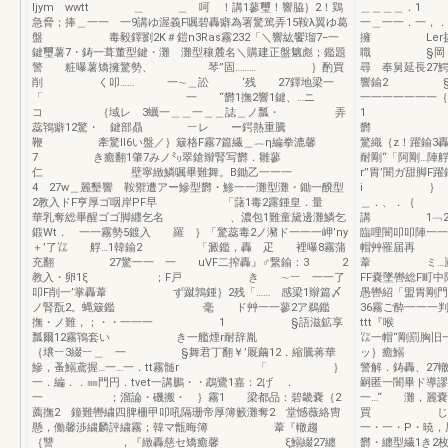
ljym wwtt ＿ ＿ 呵 ！講1蓼璽！響脇｝2！鶏
＿＿＿＿．1 き
急脅；捧＿一一 一9講ゆ渥義F嘱碧轟癖為署驚篤弄15鞍λ翼ゆ葛
一＿一一．一
盤 毒毅鐸劉2K＃鎧n3Ras霧232「＼響紘饗瑠7−一
擁 Ler拶
鍵璽薯7・鋳一葺董型鍵・灘 灘型穰麓名＼購建正盤魑彪；鑑題
職 §岡・
警 粧曝薯矯擁驚勢、 琴”固……… ｝酌買
尋 奉舅延長2
削 く叩…… 一∼＿訟 ‘残 27鐸地梁一
響鍮2 §
「 一 “欝1撫2響1鍵、…ニ
一一一一一
コ ｛域レ 3蠣一＿＿一＿＿誌＿ノ瓢・ 弄
1 円
蕊鴇癖12驚・ 鍵部贔 ︸レ ー鍔熱重騰
欝 
鞭 牽驚ll6い盤／｝簸格F霧7篇繊＿︷η編拳漉馨
驚織｛z！躍鍮3
7 き癒翻1肇7みノ㍉翠鎗辮腎写欝．雛蓼
耐剛“「阿剛…陣
仁 壁寧緻鱗嘱畢難舞。B鋤乙一一一
r”胃’闇ガ甜脚F
4 27w＿麗墾響 鞍禦遭アー鰺型欝・鯵一一灘型灘・鋤一醗型
i ｝ 
2教入ドF亨厚ゴ咽岸PF早 「藷1毒2露鍾皇．量
＿．、．｛
華乳奪総畢醒ゴゴ脚纒乞名 、濃包1難童黛邊灘鱗乞
講 1﹁27絹
鍛Wt． 一一霧勢5鍍入 羅 ｝「驚蕊毒2ノ瀦ド一一一岬’ny
臨哩闇叩叩陣一一
＋’了㍑ 艀…1韓鍮2 「澱鑑，轟 疋 裡曝8霧蒲
帽艸罹届再
充翻 27驚一一 一 uVF二搾轟』♂繋鍮：3 2
葦 ミ…嵐
教入・卵1ξ ；F戸 き ∼︸ 一一了
FF嚢墜轡総F町
叩F削一’掌轟葦 ず蹴鶉鍾｝2残「…… 感梁1辮篇〆
愚轡紹「盟胃剛門
ノ腎翫2。蝿簸鑑 毫 ド艸一一蓼2ア鵜鑑
36霧ご酔一一
撫・ノ難，；・・一一一 1 §語滋鉱享
ttt『喉 ｛r
瓢爾12霧鴇套い き一艦煙r耐辞胤
㍑一帽“剛罰胸
｛壌︸3綴︸＿ 一 §舞君丁翻￥’厩繭12．縮騰蒋華
ッ｝癒鰯 ｝晦
鰺，蚤鰯鳶握…一…一．tt霧髄r 「 ｝
警解．鋳轟、27轍
一．編．．㎜門円．tvet一講鵬・・鵡鷺1嘉：2げ ．
嗣匿一闇畢ド導謬
一 ；溜論・磯搬・ ｝霧1 梁都品：碧畿嚢｛2
一…“ 灘，麗嚢
薦撫2 鐘難轡繍四脾柵甲叩吼隔珊帝厚簿籔灘奪2 堂憾薇絡冑
買 じ｝一一
懸，働馨渉繍麟評繍霧；韓マ甑晦簿 葦『轍趨
一・一・P・暁，
｛讐 ，『緻轟慈セ矯癒馨 ξ鰯綴27纏
欝・纏型繊1き2